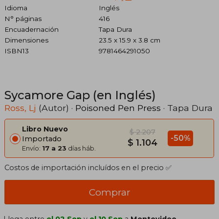
Idioma
Inglés
N° páginas
416
Encuadernación
Tapa Dura
Dimensiones
23.5 x 15.9 x 3.8 cm
ISBN13
9781464291050
Sycamore Gap (en Inglés)
Ross, Lj
(Autor) ·
Poisoned Pen Press
· Tapa Dura
Libro Nuevo
$ 2.207
-50%
Importado
$ 1.104
Envío:
17 a 23
días háb.
Costos de importación incluídos en el precio ✅
Comprar
Llega entre
el 02 Sep
y
el 10 Sep
a
Montevideo,