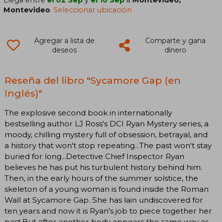
Montevideo
.
Seleccionar ubicación
Agregar a lista de
Comparte y gana
deseos
dinero
Reseña del libro "Sycamore Gap (en
Inglés)"
The explosive second book in internationally
bestselling author LJ Ross's DCI Ryan Mystery series, a
moody, chilling mystery full of obsession, betrayal, and
a history that won't stop repeating...The past won't stay
buried for long...Detective Chief Inspector Ryan
believes he has put his turbulent history behind him.
Then, in the early hours of the summer solstice, the
skeleton of a young woman is found inside the Roman
Wall at Sycamore Gap. She has lain undiscovered for
ten years and now it is Ryan's job to piece together her
past.But after another body appears the same way as