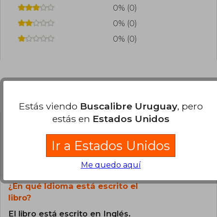
0% (0)
0% (0)
0% (0)
Preguntas frecuentes sobre el libro
Estás viendo
Buscalibre Uruguay
, pero
estás en
Estados Unidos
¿El libro es original?
Ir a Estados Unidos
Todos los libros de nuestro
catálogo son Originales.
Me quedo aquí
¿En qué Idioma está escrito el
libro?
El libro está escrito en Inglés.