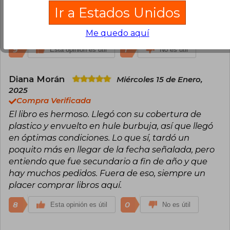
Compra Verificada
Ir a Estados Unidos
Es mi historia favorita! Pero está edición es
simplemente hermosa!
Me quedo aquí
9
1
Esta opinión es útil
No es útil
Diana Morán
Miércoles 15 de Enero,
2025
Compra Verificada
El libro es hermoso. Llegó con su cobertura de
plastico y envuelto en hule burbuja, así que llegó
en óptimas condiciones. Lo que sí, tardó un
poquito más en llegar de la fecha señalada, pero
entiendo que fue secundario a fin de año y que
hay muchos pedidos. Fuera de eso, siempre un
placer comprar libros aquí.
8
0
Esta opinión es útil
No es útil