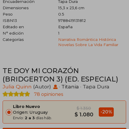
Encuadernación
Tapa Dura
Dimensiones
15,3 x 23,6 cm
Peso
0.5
ISBN13
9788419131812
Editado en
España
N° edición
1
Categorías
Narrativa Romántica Histórica
Novelas Sobre La Vida Familiar
TE DOY MI CORAZÓN
(BRIDGERTON 3) (ED. ESPECIAL)
Julia Quinn
(Autor)
·
Titania
· Tapa Dura
78 opiniones
Libro Nuevo
$ 1.350
-20%
Origen: Uruguay
$ 1.080
Envío:
2 a 3
días háb.