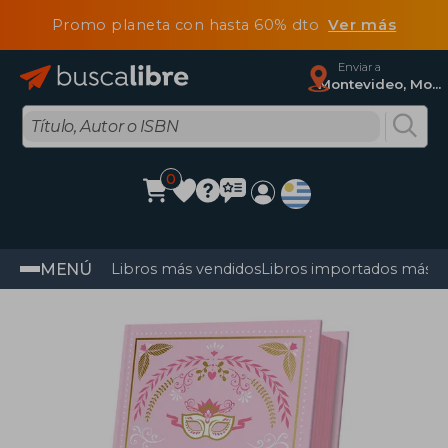
Promo planeta con hasta 60% dto
Ver más
Enviar a
Montevideo, Montevideo
0
MENÚ
Libros más vendidos
Libros importados más v