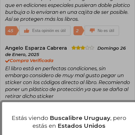
que en ediciones especiales pusieran doble platico
llevando su universo literario a un público aún
más amplio.
burbuja o lo enviaran en una cajita de ser posible.
Así se protegen más los libros.
45
2
Esta opinión es útil
No es útil
Angelo Esparza Cabrera
Domingo 26
de Enero, 2025
Compra Verificada
El libro está en perfectas condiciones, sin
embargo considero de muy mal gusto pegar un
sticker con los códigos directo al libro. Recomiendo
poner un plástico de protección ya que se daña al
retirar dicho sticker
29
1
Esta opinión es útil
No es útil
Estás viendo
Buscalibre Uruguay
, pero
estás en
Estados Unidos
Marisol Roa Reyes
Lunes 25 de
Noviembre, 2024