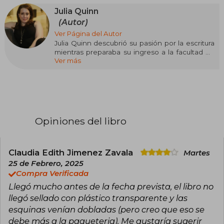
Julia Quinn
(Autor)
Ver Página del Autor
Julia Quinn descubrió su pasión por la escritura
mientras preparaba su ingreso a la facultad de
Ver más
Medicina, pero no tardó en darse cuenta de
que su verdadero camino estaba en las historias
y no en la ciencia. Desde entonces, ha
construido una de las trayectorias más
influyentes en la novela romántica,
consolidándose como una de las autoras más
leídas y aclamadas del género.
Opiniones del libro
Con múltiples títulos en el puesto número uno
del New York Times, ha sido reconocida con un
lugar en el exclusivo Romance Writers of
Claudia Edith Jimenez Zavala
Martes
America Hall of Fame, honor reservado solo
25 de Febrero, 2025
para unas pocas figuras destacadas de la
Compra Verificada
literatura romántica.
Llegó mucho antes de la fecha prevista, el libro no
Su serie más célebre, la saga de los Bridgerton,
llegó sellado con plástico transparente y las
publicada por Titania, ha conquistado a lectores
esquinas venían dobladas (pero creo que eso se
de todo el mundo y sirvió de inspiración para la
debe más a la paqueteria). Me gustaría sugerir
exitosa adaptación de Netflix Los Bridgerton,