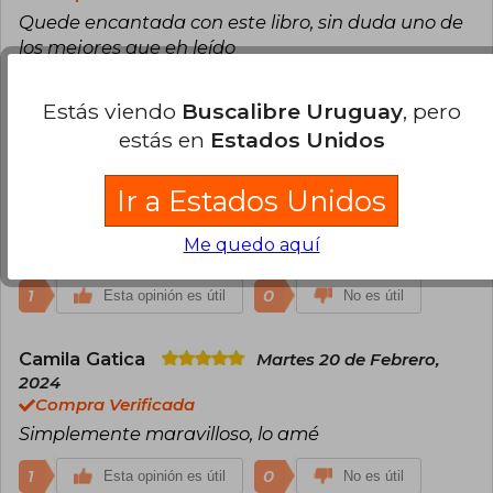
Quede encantada con este libro, sin duda uno de
los mejores que eh leído
4
0
Esta opinión es útil
No es útil
Estás viendo
Buscalibre Uruguay
, pero
estás en
Estados Unidos
Javiera Ulloa
Viernes 24 de Febrero,
2023
Ir a Estados Unidos
Compra Verificada
Este libro es realmente precioso!! La historia y los
Me quedo aquí
personajes atrapan desde el primer momento
1
0
Esta opinión es útil
No es útil
Camila Gatica
Martes 20 de Febrero,
2024
Compra Verificada
Simplemente maravilloso, lo amé
1
0
Esta opinión es útil
No es útil