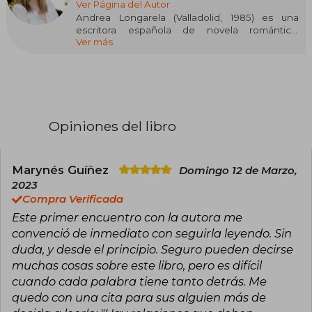
Ver Página del Autor
Andrea Longarela (Valladolid, 1985) es una
escritora española de novela romántica,
Ver más
también conocida por su seudónimo literario,
Neïra. Licenciada en Psicología por la
Universidad de Salamanca, comenzó su carrera
literaria autopublicando sus obras, lo que le
permitió conectar rápidamente con un amplio
público lector.
Opiniones del libro
Su estilo se caracteriza por una narrativa
emocional y cercana, explorando las
complejidades del amor y las relaciones
humanas.
Marynés Guíñez
Domingo 12 de Marzo,
2023
Entre sus obras más destacadas se encuentran
Compra Verificada
Amor se escribe con H y otras maneras de
Este primer encuentro con la autora me
decirte que te quiero (2018), April, Adam y la
trayectoria de los planetas (2019), la bilogía
convenció de inmediato con seguirla leyendo. Sin
Historia de Daniela (Fuimos un invierno y Fuiste
duda, y desde el principio. Seguro pueden decirse
mi verano, 2020), Te espero en el fin del mundo
muchas cosas sobre este libro, pero es difícil
(2021), El faro de los amores dormidos (2022) y El
cuando cada palabra tiene tanto detrás. Me
color de las cosas invisibles (2023).
quedo con una cita para sus alguien más de