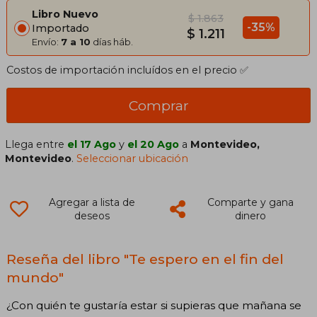
Libro Nuevo
$ 1.863
-35%
Importado
$ 1.211
Envío:
7 a 10
días háb.
Costos de importación incluídos en el precio ✅
Comprar
Llega entre
el 17 Ago
y
el 20 Ago
a
Montevideo,
Montevideo
.
Seleccionar ubicación
Agregar a lista de
Comparte y gana
deseos
dinero
Reseña del libro "Te espero en el fin del
mundo"
¿Con quién te gustaría estar si supieras que mañana se