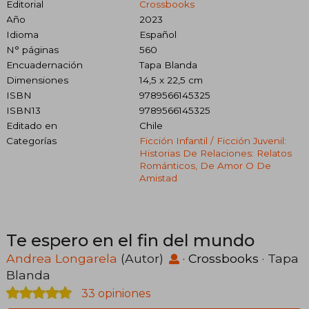
Editorial
Crossbooks
Año
2023
Idioma
Español
N° páginas
560
Encuadernación
Tapa Blanda
Dimensiones
14,5 x 22,5 cm
ISBN
9789566145325
ISBN13
9789566145325
Editado en
Chile
Categorías
Ficción Infantil / Ficción Juvenil:
Historias De Relaciones: Relatos
Románticos, De Amor O De
Amistad
Te espero en el fin del mundo
Andrea Longarela
(Autor)
·
Crossbooks
· Tapa
Blanda
33 opiniones