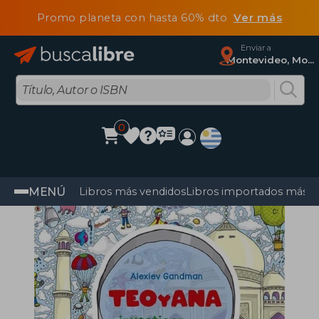
Promo planeta con hasta 60% dto
Ver más
Enviar a
Montevideo, Montevideo
0
MENÚ
Libros más vendidos
Libros importados más v