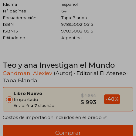
Idioma
Español
N° páginas
64
Encuadernación
Tapa Blanda
ISBN
9789500210515
ISBN13
9789500210515
Editado en
Argentina
Teo y ana Investigan el Mundo
Gandman, Alexiev
(Autor) ·
Editorial El Ateneo
·
Tapa Blanda
Libro Nuevo
$ 1.654
-40%
Importado
$ 993
Envío:
4 a 7
días háb.
Costos de importación incluídos en el precio ✅
Comprar