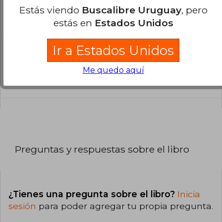
libro?
Estás viendo
Buscalibre Uruguay
, pero
El libro está escrito en Español.
estás en
Estados Unidos
Ir a Estados Unidos
¿Cuál es la encuadernación de este libro?
La encuadernación de esta edición es Tapa
Me quedo aquí
Blanda.
Preguntas y respuestas sobre el libro
¿Tienes una pregunta sobre el libro?
Inicia
sesión
para poder agregar tu propia pregunta.