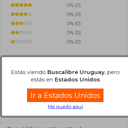
0% (0)
0% (0)
0% (0)
0% (0)
0% (0)
Estás viendo
Buscalibre Uruguay
, pero
Preguntas frecuentes sobre el libro
estás en
Estados Unidos
Ir a Estados Unidos
¿El libro es original?
Todos los libros de nuestro
Me quedo aquí
catálogo son Originales.