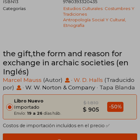
ISBN13
9780393320435
Categorías
Estudios Culturales: Costumbres Y
Tradiciones
Antropología Social Y Cultural,
Etnografía
the gift,the form and reason for
exchange in archaic societies (en
Inglés)
Marcel Mauss
(Autor)
·
W. D. Halls
(Traducido
por)
·
W. W. Norton & Company
· Tapa Blanda
Libro Nuevo
$ 1.810
-50%
Importado
$ 905
Envío:
19 a 26
días háb.
Costos de importación incluídos en el precio ✅