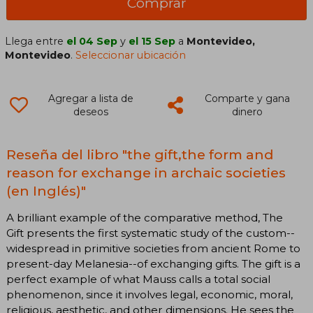
Comprar
Llega entre
el 04 Sep
y
el 15 Sep
a
Montevideo,
Montevideo
.
Seleccionar ubicación
Agregar a lista de
Comparte y gana
deseos
dinero
Reseña del libro "the gift,the form and
reason for exchange in archaic societies
(en Inglés)"
A brilliant example of the comparative method, The
Gift presents the first systematic study of the custom--
widespread in primitive societies from ancient Rome to
present-day Melanesia--of exchanging gifts. The gift is a
perfect example of what Mauss calls a total social
phenomenon, since it involves legal, economic, moral,
religious, aesthetic, and other dimensions. He sees the