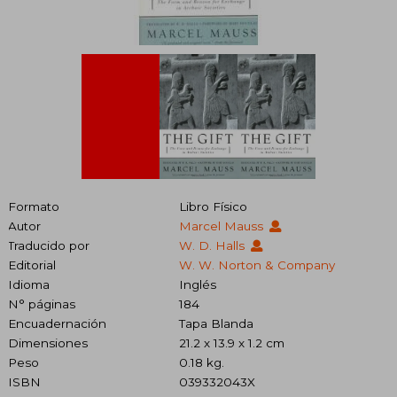
Formato
Libro Físico
Autor
Marcel Mauss
Traducido por
W. D. Halls
Editorial
W. W. Norton & Company
Idioma
Inglés
N° páginas
184
Encuadernación
Tapa Blanda
Dimensiones
21.2 x 13.9 x 1.2 cm
Peso
0.18 kg.
ISBN
039332043X