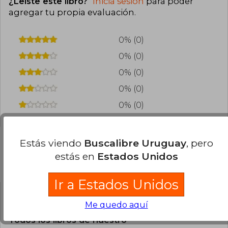
¿Leíste este libro?
Inicia sesión
para poder
agregar tu propia evaluación
.
0% (0)
0% (0)
0% (0)
0% (0)
0% (0)
Estás viendo
Buscalibre Uruguay
, pero
estás en
Estados Unidos
Preguntas frecuentes sobre el libro
Ir a Estados Unidos
¿El libro es original?
Me quedo aquí
Todos los libros de nuestro