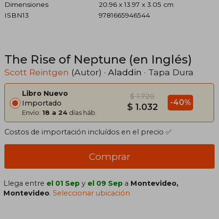
Dimensiones
20.96 x 13.97 x 3.05 cm
ISBN13
9781665946544
The Rise of Neptune (en Inglés)
Scott Reintgen
(Autor) ·
Aladdin
· Tapa Dura
Libro Nuevo
$ 1.720
-40%
Importado
$ 1.032
Envío:
18 a 24
días háb.
Costos de importación incluídos en el precio ✅
Comprar
Llega entre
el 01 Sep
y
el 09 Sep
a
Montevideo,
Montevideo
.
Seleccionar ubicación