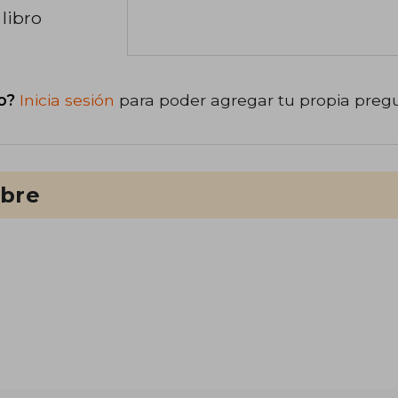
libro
o?
Inicia sesión
para poder agregar tu propia preg
ibre