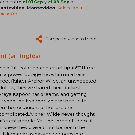
lega entre
el 01 Sep
y
el 09 Sep
a
ontevideo, Montevideo
.
Seleccionar
bicación
Comparte y gana dinero
n) (en Inglés)"
 a full-color character art tip-in!**Three
 a power outage traps him in a Paris
reet fighter Archer Wilde, an unexpected
follow, they've shared their darkest
Freya Kapoor has dreams, and getting
. But when the two men who've begun to
n the restaurant of her dreams,
ly complicated.Archer Wilde never thought
fferent people. Yet the three of them fit
er knew they craved. But beneath the
. Ultimately, as passion deepens into