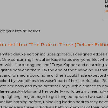
L
M
u
gregar a lista de deseos
ña del libro "The Rule of Three (Deluxe Editio
 limited deluxe edition includes gorgeous designed edges and
. One consuming fire.Julian Kade hates everyone. But when
tor with sharp-tongued chef Freya Kapoor and charming st
ignites between them. By the end of the twelve hours that 
es...and formed a bond none of them could have expected.
acked by two billionaires wasn't part of her careful plan
ate her body and mind present Freya with a chance to ope
ries quickly blur...and her orderly world gets increasing
top fighting long enough to get tangled up with two such di
er like nothing before, unlocking hidden desires they nev
t facade are three individuals battling demons of their own