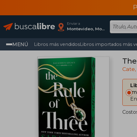
P
Enviar a
Montevideo, Montevideo
MENÚ
Libros más vendidos
Libros importados más v
The
Cate,
Li
Im
En
Costo