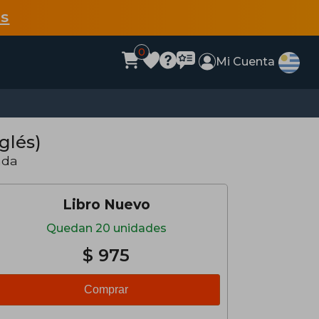
s
0
Mi Cuenta
glés)
nda
Libro Nuevo
Quedan 20 unidades
$ 975
Comprar