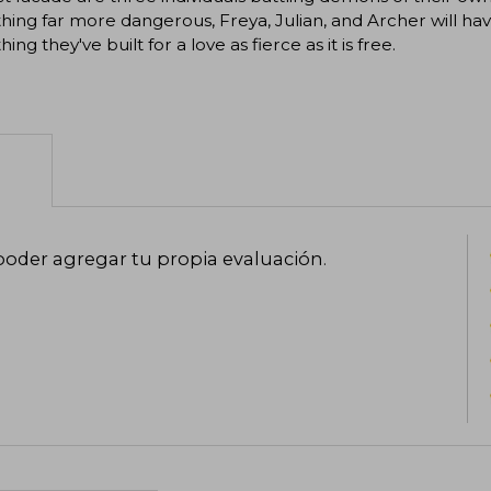
ing far more dangerous, Freya, Julian, and Archer will have
ing they've built for a love as fierce as it is free.
poder agregar tu propia evaluación
.