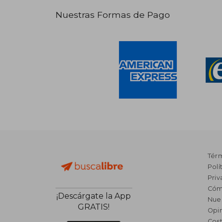
Nuestras Formas de Pago
Tér
Polí
Priv
Cóm
¡Descárgate la App
Nue
GRATIS!
Opin
Cost