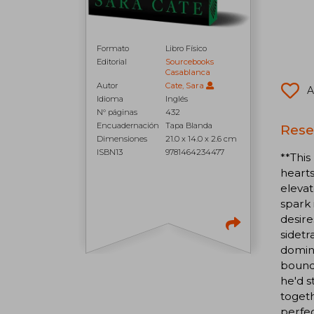
Formato
Libro Físico
Editorial
Sourcebooks
Casablanca
Autor
Cate, Sara
A
Idioma
Inglés
N° páginas
432
Encuadernación
Tapa Blanda
Rese
Dimensiones
21.0 x 14.0 x 2.6 cm
ISBN13
9781464234477
**This
hearts
eleva
spark 
desir
sidetr
domin
bounda
he'd s
togeth
perfec