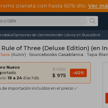
romo planeta con hasta 60% dto
Ver má
endidos
Opiniones de clientes
Vender Libros en Buscalibre
 Rule of Three (Deluxe Edition) (en In
 Sara
(Autor) ·
Sourcebooks Casablanca
· Tapa Bla
bro Nuevo
$ 1.625
-40%
portado
$ 975
vío:
18 a 24
días háb.
s de importación incluídos en el precio ✅