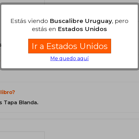
el libro
Estás viendo
Buscalibre Uruguay
, pero
estás en
Estados Unidos
Ir a Estados Unidos
son Originales.
Me quedo aquí
?
libro?
s Tapa Blanda.