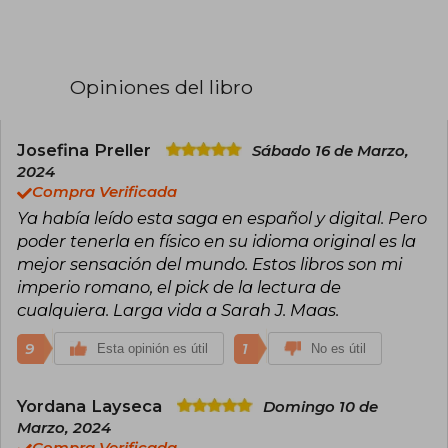
Bloomsbury en 2012, así como por A Court of
Thorns and Roses y Crescent City. Sus novelas
han sido traducidas a decenas de idiomas y han
figurado en las listas de los más vendidos del
New York Times. Maas es reconocida por su
Opiniones del libro
capacidad de crear mundos complejos y
personajes memorables, y ha recibido
numerosos reconocimientos por su
contribución al género de fantasía juvenil.
Josefina Preller
Sábado 16 de Marzo,
Neoyorquina de nacimiento, en la actualidad
2024
vive en Pensilvania con su marido y su perro, y
Compra Verificada
cuenta con una comunidad de más de treinta
Ya había leído esta saga en español y digital. Pero
mil seguidores en Twitter y Facebook.
poder tenerla en físico en su idioma original es la
mejor sensación del mundo. Estos libros son mi
imperio romano, el pick de la lectura de
cualquiera. Larga vida a Sarah J. Maas.
9
1
Esta opinión es útil
No es útil
Yordana Layseca
Domingo 10 de
Marzo, 2024