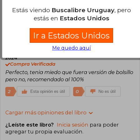
Me llego en perfecto estado, la caja un poco
Estás viendo
Buscalibre Uruguay
, pero
doblada y rota pero no es nada, los libros están
estás en
Estados Unidos
hermosos y llego muy rápido.
2
0
Ir a Estados Unidos
Esta opinión es útil
No es útil
Me quedo aquí
Javiera Perloz
Domingo 14 de Julio,
2024
Compra Verificada
Perfecto, tenia miedo que fuera versión de bolsillo
pero no, recomendado al 100%
2
0
Esta opinión es útil
No es útil
Cargar más opiniones del libro
¿Leíste este libro?
Inicia sesión
para poder
agregar tu propia evaluación
.