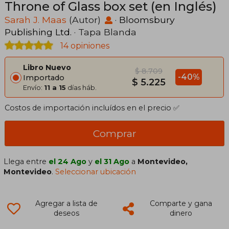
Throne of Glass box set (en Inglés)
Sarah J. Maas
(Autor)
·
Bloomsbury
Publishing Ltd.
· Tapa Blanda
14 opiniones
Libro Nuevo
$ 8.709
-40%
Importado
$ 5.225
Envío:
11 a 15
días háb.
Costos de importación incluídos en el precio ✅
Comprar
Llega entre
el 24 Ago
y
el 31 Ago
a
Montevideo,
Montevideo
.
Seleccionar ubicación
Agregar a lista de
Comparte y gana
deseos
dinero