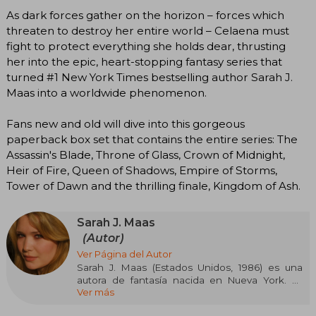
As dark forces gather on the horizon – forces which
threaten to destroy her entire world – Celaena must
fight to protect everything she holds dear, thrusting
her into the epic, heart-stopping fantasy series that
turned #1 New York Times bestselling author Sarah J.
Maas into a worldwide phenomenon.
Fans new and old will dive into this gorgeous
paperback box set that contains the entire series: The
Assassin's Blade, Throne of Glass, Crown of Midnight,
Heir of Fire, Queen of Shadows, Empire of Storms,
Tower of Dawn and the thrilling finale, Kingdom of Ash.
Sarah J. Maas
(Autor)
Ver Página del Autor
Sarah J. Maas (Estados Unidos, 1986) es una
autora de fantasía nacida en Nueva York. Es
Ver más
conocida por la serie Throne of Glass, iniciada
cuando tenía dieciséis años y publicada por