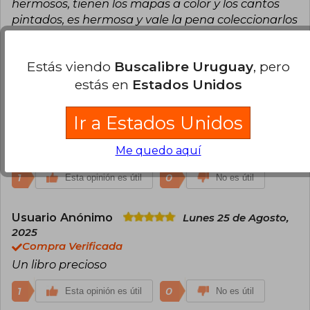
hermosos, tienen los mapas a color y los cantos
pintados, es hermosa y vale la pena coleccionarlos
2
0
Esta opinión es útil
No es útil
Estás viendo
Buscalibre Uruguay
, pero
estás en
Estados Unidos
Kimberly Cano
Martes 15 de Julio, 2025
Compra Verificada
Ir a Estados Unidos
UNA EDICION BELLISIMA, LLEGO EN MUY
BUENAS CONDICIONES, NADA MALTRATADO. EL
Me quedo aquí
DISEÑO ES PRECIOSO.
1
0
Esta opinión es útil
No es útil
Usuario Anónimo
Lunes 25 de Agosto,
2025
Compra Verificada
Un libro precioso
1
0
Esta opinión es útil
No es útil