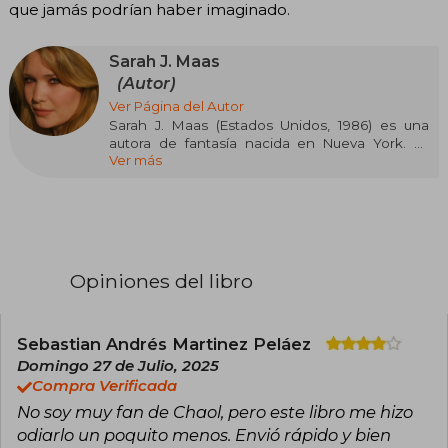
que jamás podrían haber imaginado.
Sarah J. Maas
(Autor)
Ver Página del Autor
Sarah J. Maas (Estados Unidos, 1986) es una
autora de fantasía nacida en Nueva York. Es
Ver más
conocida por la serie Throne of Glass, iniciada
cuando tenía dieciséis años y publicada por
Bloomsbury en 2012, así como por A Court of
Thorns and Roses y Crescent City. Sus novelas
han sido traducidas a decenas de idiomas y han
figurado en las listas de los más vendidos del
New York Times. Maas es reconocida por su
Opiniones del libro
capacidad de crear mundos complejos y
personajes memorables, y ha recibido
numerosos reconocimientos por su
contribución al género de fantasía juvenil.
Sebastian Andrés Martinez Peláez
Neoyorquina de nacimiento, en la actualidad
Domingo 27 de Julio, 2025
vive en Pensilvania con su marido y su perro, y
Compra Verificada
cuenta con una comunidad de más de treinta
No soy muy fan de Chaol, pero este libro me hizo
mil seguidores en Twitter y Facebook.
odiarlo un poquito menos. Envió rápido y bien