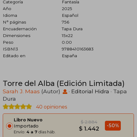
Categoría
Fantasía
Año
2025
Idioma
Español
N° páginas
756
Encuadernación
Tapa Dura
Dimensiones
15x22
Peso
0.00
ISBN13
9788410163683
Editado en
España
Torre del Alba (Edición Limitada)
Sarah J. Maas
(Autor)
·
Editorial Hidra
· Tapa
Dura
40 opiniones
Libro Nuevo
$ 2.884
-50%
Importado
$ 1.442
Envío:
4 a 7
días háb.