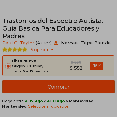
Trastornos del Espectro Autista:
Guia Basica Para Educadores y
Padres
Paul G. Taylor
(Autor)
·
Narcea
· Tapa Blanda
5 opiniones
Libro Nuevo
$ 650
-15%
Origen: Uruguay
$ 552
Envío:
6 a 15
días háb.
Comprar
Llega entre
el 17 Ago
y
el 31 Ago
a
Montevideo,
Montevideo
.
Seleccionar ubicación