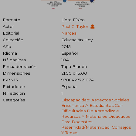
Formato
Libro Físico
Autor
Paul G. Taylor
Editorial
Narcea
Colección
Educación Hoy
Año
2015
Idioma
Español
N° páginas
104
Encuadernación
Tapa Blanda
Dimensiones
21.50 x 15.00
ISBN13
9788427721074
Editado en
España
N° edición
1
Categorías
Discapacidad: Aspectos Sociales
Enseñanza A Estudiantes Con
Dificultades De Aprendizaje
Recursos Y Materiales Didácticos
Para Docentes
Paternidad/maternidad: Consejos
Y Temas