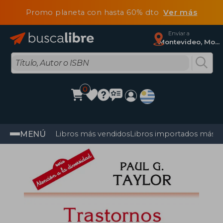
Promo planeta con hasta 60% dto
Ver más
Enviar a
Montevideo, Montevideo
0
MENÚ
Libros más vendidos
Libros importados más v