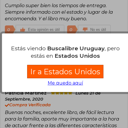
Cumplio super bien los tiempos de entrega.
Siempre informado con el estado y lugar de la
encomoenda. Y el libro muy bueno.
0
0
Esta opinión es útil
No es útil
Patricia Cortes
Jueves 25 de Mayo,
Estás viendo
Buscalibre Uruguay
, pero
2023
estás en
Estados Unidos
Compra Verificada
A mi hijo le gustaron
Ir a Estados Unidos
0
0
Esta opinión es útil
No es útil
Me quedo aquí
Patricia Martinez
Lunes 21 de
Septiembre, 2020
Compra Verificada
Buenas noches, excelente libro, de fácil lectura
para la familia, aporte muy importante a la hora
de actuar frente a las diferentes características