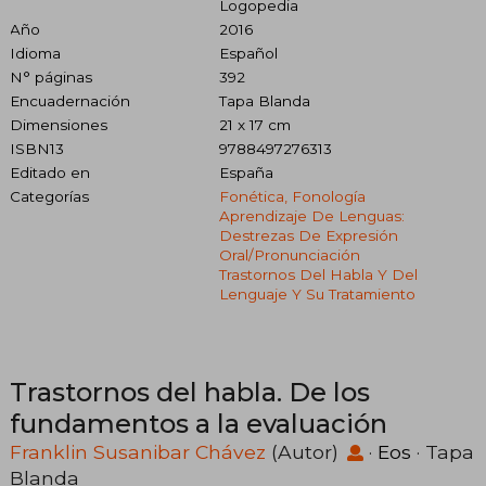
Logopedia
Año
2016
Idioma
Español
N° páginas
392
Encuadernación
Tapa Blanda
Dimensiones
21 x 17 cm
ISBN13
9788497276313
Editado en
España
Categorías
Fonética, Fonología
Aprendizaje De Lenguas:
Destrezas De Expresión
Oral/pronunciación
Trastornos Del Habla Y Del
Lenguaje Y Su Tratamiento
Trastornos del habla. De los
fundamentos a la evaluación
Franklin Susanibar Chávez
(Autor)
·
Eos
· Tapa
Blanda