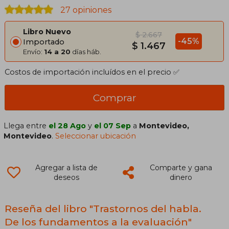
27 opiniones
Libro Nuevo
$ 2.667
-45%
Importado
$ 1.467
Envío:
14 a 20
días háb.
Costos de importación incluídos en el precio ✅
Comprar
Llega entre
el 28 Ago
y
el 07 Sep
a
Montevideo,
Montevideo
.
Seleccionar ubicación
Agregar a lista de
Comparte y gana
deseos
dinero
Reseña del libro "Trastornos del habla.
De los fundamentos a la evaluación"