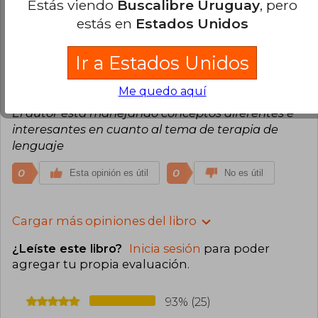
Estás viendo
Buscalibre Uruguay
, pero
estás en
Estados Unidos
0
0
Esta opinión es útil
No es útil
Ir a Estados Unidos
Liliana Mondragón
Domingo 02 de
Junio, 2024
Me quedo aquí
Compra Verificada
El autor está manejando conceptos diferentes e
interesantes en cuanto al tema de terapia de
lenguaje
0
0
Esta opinión es útil
No es útil
Cargar más opiniones del libro
¿Leíste este libro?
Inicia sesión
para poder
agregar tu propia evaluación
.
93% (25)