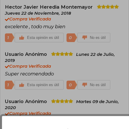
Su enfoque se basa en la práctica clínica
Hector Javier Heredia Montemayor
sustentada en evidencia científica, abordando
Jueves 22 de Noviembre, 2018
temas como la evaluación fonético-fonológica,
Compra Verificada
la prosodia y la intervención en disfluencias.​
excelente , todo muy bien
1
0
Esta opinión es útil
No es útil
Usuario Anónimo
Lunes 22 de Julio,
2019
Compra Verificada
Super recomendado
1
0
Esta opinión es útil
No es útil
Usuario Anónimo
Martes 09 de Junio,
2020
Compra Verificada
Un libro fácil de leer, práctico y preciso, excelente
para mantenerse actualizado en el área.