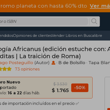
romo planeta con hasta 60% dto
Ver má
endidos
Opiniones de clientes
Vender Libros en Buscalibre
ogía Africanus (edición estuche con: 
ditas | La traición de Roma)
ago Posteguillo
(Autor)
·
B de Bolsillo
· Tapa Bla
73 opiniones
bro Nuevo
$ 3.530
-50%
portado
$ 1.765
vío:
16 a 22
días háb.
s de importación incluídos en el precio ✅