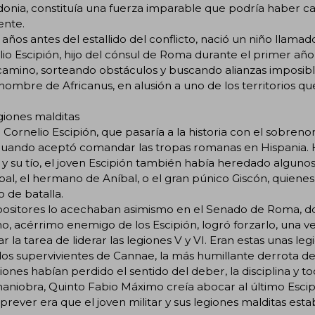
nia, constituía una fuerza imparable que podría haber ca
ente.
años antes del estallido del conflicto, nació un niño llamad
io Escipión, hijo del cónsul de Roma durante el primer año de
l camino, sorteando obstáculos y buscando alianzas imposibl
ombre de Africanus, en alusión a uno de los territorios qu
giones malditas
 Cornelio Escipión, que pasaría a la historia con el sobreno
uando aceptó comandar las tropas romanas en Hispania. He
y su tío, el joven Escipión también había heredado algun
al, el hermano de Aníbal, o el gran púnico Giscón, quienes
 de batalla.
positores lo acechaban asimismo en el Senado de Roma, d
, acérrimo enemigo de los Escipión, logró forzarlo, una v
r la tarea de liderar las legiones V y VI. Eran estas unas leg
os supervivientes de Cannae, la más humillante derrota de R
giones habían perdido el sentido del deber, la disciplina y 
aniobra, Quinto Fabio Máximo creía abocar al último Esci
prever era que el joven militar y sus legiones malditas est