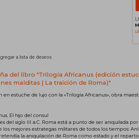
L
M
u
gregar a lista de deseos
ña del libro "Trilogía Africanus (edición estuc
ones malditas | La traición de Roma)"
n en estuche de lujo con la «Trilogía Africanus», obra maestr
nus. El hijo del consul
les del siglo III a.C. Roma está a punto de ser aniquilada po
 los mejores estrategas militares de todos los tiempos: Aní
retendía la aniquilación de Roma como estado y el repart