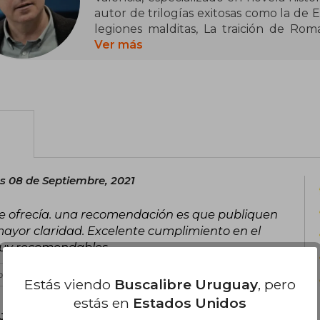
autor de trilogías exitosas como la de Es
legiones malditas, La traición de Roma
obtuvo el Premio Planeta en 2018, con
Ver más
principales autores de novela histórica 
es profesor universitario de lengua
numerosos ensayos académicos.
s 08 de Septiembre, 2021
e ofrecía. una recomendación es que publiquen
ayor claridad. Excelente cumplimiento en el
 muy recomendables
 es útil
Estás viendo
Buscalibre Uruguay
, pero
estás en
Estados Unidos
Jueves 24 de Junio, 2021