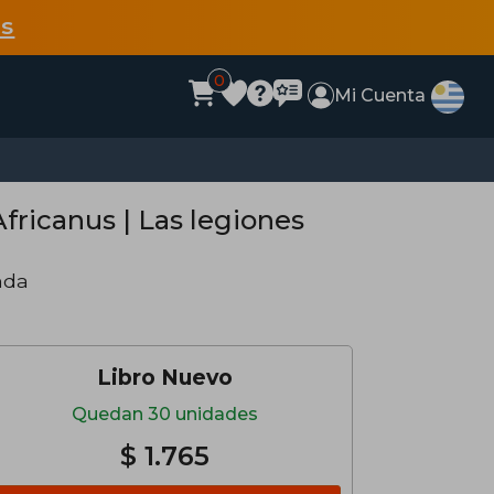
s
0
Mi Cuenta
Africanus | Las legiones
nda
Libro Nuevo
Quedan 30 unidades
$ 1.765