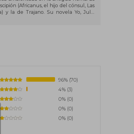
cipión (Africanus, el hijo del cónsul, Las
) y la de Trajano. Su novela Yo, Julia
solidando su prestigio como uno de los
en español. Además de su labor literaria,
 y literatura inglesa y ha publicado
96% (70)
4% (3)
0% (0)
0% (0)
0% (0)