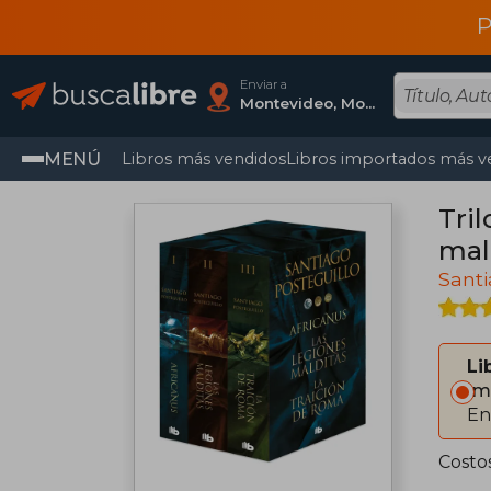
P
Enviar a
Montevideo, Montevideo
MENÚ
Libros más vendidos
Libros importados más v
Tril
mal
Santi
Li
Im
En
Costo