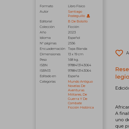
Formato
Libro Físico
Autor
Santiago
Posteguillo
Editorial
B De Bolsillo
Colección
Ficción
Año
2023
Idioma
Español
N° páginas
2556
Encuadernación
Tapa Blanda
A
Dimensiones
13 x 19 cm
Peso
1.68 kg.
ISBN
9788413143064
Rese
ISBN13
9788413143064
legi
Editado en
España
Categorías
Mundo Antiguo
Novelas De
Edició
Aventuras
Militares, De
Guerra Y De
Combate
Africa
Ficción Histórica
A fina
uno de
que p