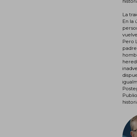
histori
La tra
En la 
person
vuelve
Pero L
padre 
hombre
herede
inadve
dispue
igualm
Posteg
Publi
histor