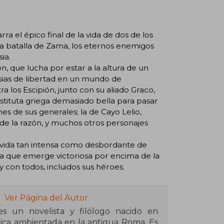
ra el épico final de la vida de dos de los
 la batalla de Zama, los eternos enemigos
ia.
ón, que lucha por estar a la altura de un
ansias de libertad en un mundo de
 los Escipión, junto con su aliado Graco,
stituta griega demasiado bella para pasar
nes de sus generales; la de Cayo Lelio,
de la razón, y muchos otros personajes
la vida tan intensa como desbordante de
a que emerge victoriosa por encima de la
y con todos, incluidos sus héroes.
Ver Página del Autor
es un novelista y filólogo nacido en
órica ambientada en la antigua Roma. Es