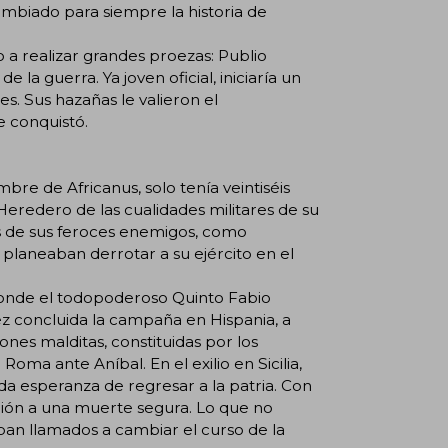
mbiado para siempre la historia de
o a realizar grandes proezas: Publio
 la guerra. Ya joven oficial, iniciaría un
es. Sus hazañas le valieron el
e conquistó.
mbre de Africanus, solo tenía veintiséis
redero de las cualidades militares de su
os de sus feroces enemigos, como
 planeaban derrotar a su ejército en el
onde el todopoderoso Quinto Fabio
ez concluida la campaña en Hispania, a
iones malditas, constituidas por los
oma ante Aníbal. En el exilio en Sicilia,
toda esperanza de regresar a la patria. Con
pión a una muerte segura. Lo que no
aban llamados a cambiar el curso de la