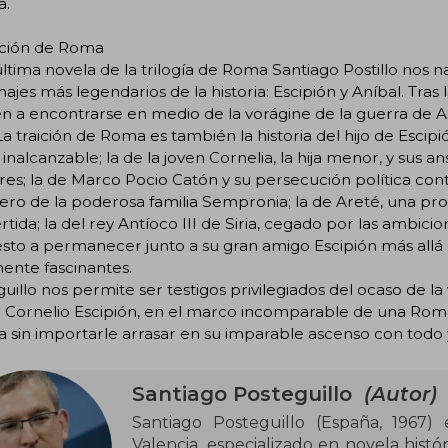
a.
ición de Roma
última novela de la trilogía de Roma Santiago Postillo nos nar
ajes más legendarios de la historia: Escipión y Aníbal. Tras
n a encontrarse en medio de la vorágine de la guerra de As
a traición de Roma es también la historia del hijo de Escipi
inalcanzable; la de la joven Cornelia, la hija menor, y sus 
s; la de Marco Pocio Catón y su persecución política contra
ro de la poderosa familia Sempronia; la de Areté, una pro
rtida; la del rey Antíoco III de Siria, cegado por las ambicio
sto a permanecer junto a su gran amigo Escipión más allá 
ente fascinantes.
uillo nos permite ser testigos privilegiados del ocaso de 
o Cornelio Escipión, en el marco incomparable de una Rom
ia sin importarle arrasar en su imparable ascenso con todo 
Santiago Posteguillo
(Autor)
Santiago Posteguillo (España, 1967) 
Valencia, especializado en novela hist