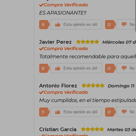
Compra Verificada
ES APASIONANTE!!
9
0
Esta opinión es útil
No 
Javier Perez
Miércoles 07 d
Compra Verificada
Totalmente recomendable para aquellos
6
0
Esta opinión es útil
No 
Antonio Florez
Domingo 11 d
Compra Verificada
Muy cumplidos, en el tiempo estipulado
5
0
Esta opinión es útil
No 
Cristian Garcia
Martes 03 d
Compra Verificada