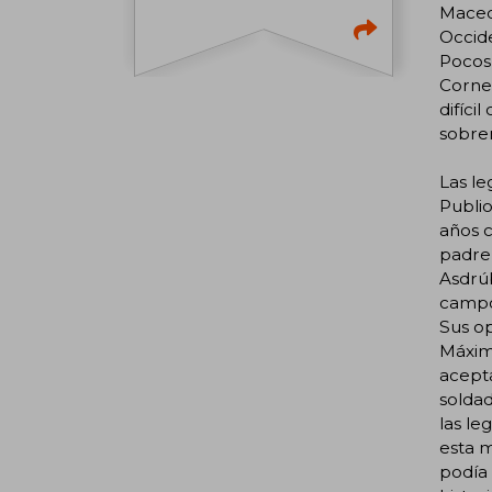
Macedo
Occid
Pocos 
Cornel
difíci
sobren
Las le
Publio
años c
padre 
Asdrúb
campo
Sus o
Máximo
acepta
soldad
las le
esta m
podía 