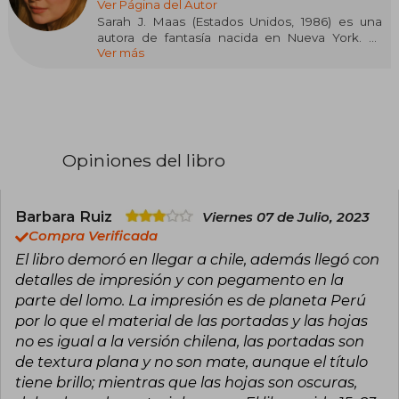
Ver Página del Autor
Sarah J. Maas (Estados Unidos, 1986) es una
autora de fantasía nacida en Nueva York. Es
Ver más
conocida por la serie Throne of Glass, iniciada
cuando tenía dieciséis años y publicada por
Bloomsbury en 2012, así como por A Court of
Thorns and Roses y Crescent City. Sus novelas
han sido traducidas a decenas de idiomas y han
figurado en las listas de los más vendidos del
New York Times. Maas es reconocida por su
Opiniones del libro
capacidad de crear mundos complejos y
personajes memorables, y ha recibido
numerosos reconocimientos por su
contribución al género de fantasía juvenil.
Barbara Ruiz
Viernes 07 de Julio, 2023
Neoyorquina de nacimiento, en la actualidad
Compra Verificada
vive en Pensilvania con su marido y su perro, y
El libro demoró en llegar a chile, además llegó con
cuenta con una comunidad de más de treinta
detalles de impresión y con pegamento en la
mil seguidores en Twitter y Facebook.
parte del lomo. La impresión es de planeta Perú
por lo que el material de las portadas y las hojas
no es igual a la versión chilena, las portadas son
de textura plana y no son mate, aunque el título
tiene brillo; mientras que las hojas son oscuras,