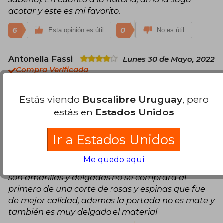
acotar y este es mi favorito.
6
0
Esta opinión es útil
No es útil
Antonella Fassi
Lunes 30 de Mayo, 2022
Compra Verificada
Llego a tiempo y en perfecto estado. Este es mi
favorito de la saga sin dudas
Estás viendo
Buscalibre Uruguay
, pero
estás en
Estados Unidos
5
0
Esta opinión es útil
No es útil
Ir a Estados Unidos
Mabel Deras
Lunes 24 de Junio, 2024
Compra Verificada
Me quedo aquí
Tiene algunos detalles de impresión y las páginas
son amarillas y delgadas no se comprará al
primero de una corte de rosas y espinas que fue
de mejor calidad, ademas la portada no es mate y
también es muy delgado el material