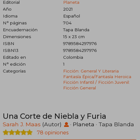
Editorial
Planeta
Año
2021
Idioma
Español
N° páginas
704
Encuadernación
Tapa Blanda
Dimensiones
15 x 23 cm
ISBN
9789584297976
ISBN13
9789584297976
Editado en
Colombia
N° edición
1
Categorías
Ficción: General Y Literaria
Fantasía Épica/fantasía Heroica
Ficción Infantil / Ficción Juvenil:
Ficción General
Una Corte de Niebla y Furia
Sarah J. Maas
(Autor)
·
Planeta
· Tapa Blanda
78 opiniones