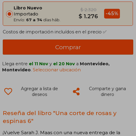
Libro Nuevo
$ 2.320
-45%
Importado
$ 1.276
Envío:
67 a 74
días háb.
Costos de importación incluídos en el precio ✅
Comprar
Llega entre
el 11 Nov
y
el 20 Nov
a
Montevideo,
Montevideo
.
Seleccionar ubicación
Agregar a lista de
Comparte y gana
deseos
dinero
Reseña del libro "Una corte de rosas y
espinas 6"
¡Vuelve Sarah J. Maas con una nueva entrega de la