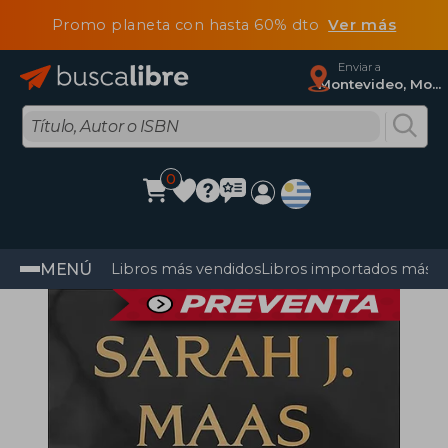
Promo planeta con hasta 60% dto
Ver más
Enviar a
Montevideo, Montevideo
0
MENÚ
Libros más vendidos
Libros importados más v