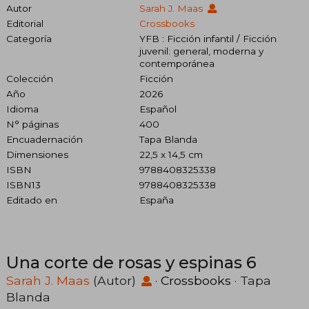
Autor
Sarah J. Maas
Editorial
Crossbooks
Categoría
YFB : Ficción infantil / Ficción
juvenil: general, moderna y
contemporánea
Colección
Ficción
Año
2026
Idioma
Español
N° páginas
400
Encuadernación
Tapa Blanda
Dimensiones
22,5 x 14,5 cm
ISBN
9788408325338
ISBN13
9788408325338
Editado en
España
Una corte de rosas y espinas 6
Sarah J. Maas
(Autor)
·
Crossbooks
· Tapa
Blanda