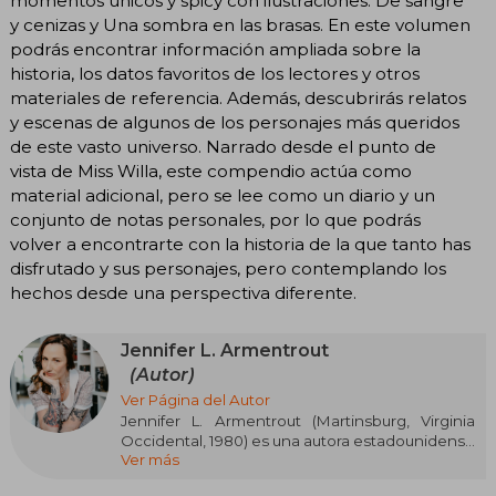
momentos únicos y spicy con ilustraciones. De sangre
y cenizas y Una sombra en las brasas. En este volumen
podrás encontrar información ampliada sobre la
historia, los datos favoritos de los lectores y otros
materiales de referencia. Además, descubrirás relatos
y escenas de algunos de los personajes más queridos
de este vasto universo. Narrado desde el punto de
vista de Miss Willa, este compendio actúa como
material adicional, pero se lee como un diario y un
conjunto de notas personales, por lo que podrás
volver a encontrarte con la historia de la que tanto has
disfrutado y sus personajes, pero contemplando los
hechos desde una perspectiva diferente.
Jennifer L. Armentrout
(Autor)
Ver Página del Autor
Jennifer L. Armentrout (Martinsburg, Virginia
Occidental, 1980) es una autora estadounidense
Ver más
superventas, especializada en fantasía
paranormal y young adult. Sus sagas Lux y