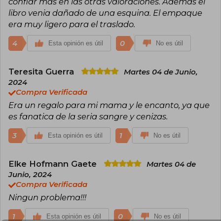
confiar mas en las otras valoraciones. Ademas el
libro venia dañado de una esquina. El empaque
era muy ligero para el traslado.
4
0
Esta opinión es útil
No es útil
Teresita Guerra
Martes 04 de Junio,
2024
Compra Verificada
Era un regalo para mi mama y le encanto, ya que
es fanatica de la seria sangre y cenizas.
3
1
Esta opinión es útil
No es útil
Elke Hofmann Gaete
Martes 04 de
Junio, 2024
Compra Verificada
Ningun problema!!!
1
0
Esta opinión es útil
No es útil