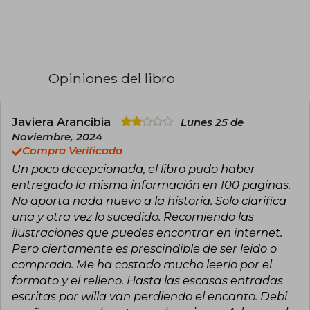
Covenant la catapultaron a la fama mundial.
Desde pequeña soñó con ser escritora,
redactando relatos incluso en clase de álgebra.
En 2011, logró el reconocimiento con Obsidian y
Mestiza, que debutaron en la lista del New York
Times.
Opiniones del libro
Maestra del romance con elementos
sobrenaturales, ha explorado con éxito otros
géneros como el misterio, la ciencia ficción y la
Javiera Arancibia
Lunes 25 de
novela adulta, esta última bajo el seudónimo J.
Noviembre, 2024
Lynn. Entre sus obras más celebradas destacan
Compra Verificada
las sagas Elementos Oscuros, Cazadora de
Hadas y Frigid, además de novelas
Un poco decepcionada, el libro pudo haber
autoconclusivas como Cursed o Nunca digas
entregado la misma información en 100 paginas.
siempre. Con múltiples premios y millones de
No aporta nada nuevo a la historia. Solo clarifica
ejemplares vendidos, Armentrout sigue
dominando las listas de más vendidos con cada
una y otra vez lo sucedido. Recomiendo las
publicación.
ilustraciones que puedes encontrar en internet.
Pero ciertamente es prescindible de ser leido o
comprado. Me ha costado mucho leerlo por el
formato y el relleno. Hasta las escasas entradas
escritas por willa van perdiendo el encanto. Debi