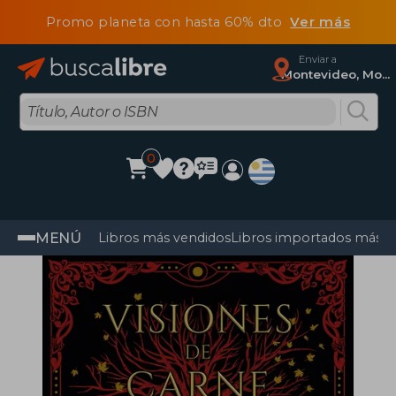
Promo planeta con hasta 60% dto
Ver más
Enviar a
Montevideo, Montevideo
0
MENÚ
Libros más vendidos
Libros importados más v