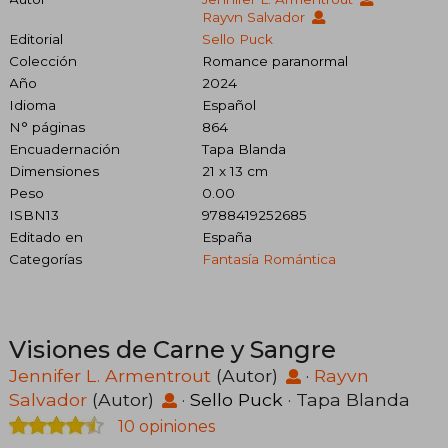
Rayvn Salvador
Editorial
Sello Puck
Colección
Romance paranormal
Año
2024
Idioma
Español
N° páginas
864
Encuadernación
Tapa Blanda
Dimensiones
21 x 13 cm
Peso
0.00
ISBN13
9788419252685
Editado en
España
Categorías
Fantasía Romántica
Visiones de Carne y Sangre
Jennifer L. Armentrout
(Autor)
·
Rayvn
Salvador
(Autor)
·
Sello Puck
· Tapa Blanda
10 opiniones