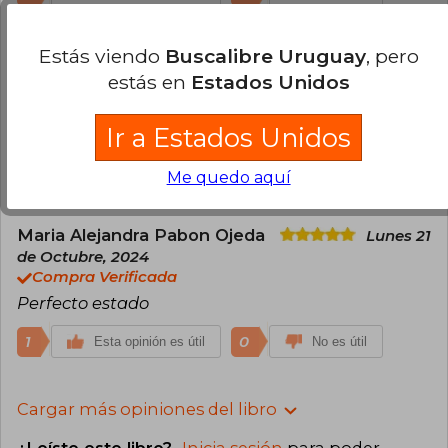
Estefanía Ávila
Jueves 27 de Junio,
Estás viendo
Buscalibre Uruguay
, pero
2024
estás en
Estados Unidos
Compra Verificada
Estaba esperando este nuevo libro, emocionada
Ir a Estados Unidos
de poder tenerlo por fin
Me quedo aquí
1
0
Esta opinión es útil
No es útil
Maria Alejandra Pabon Ojeda
Lunes 21
de Octubre, 2024
Compra Verificada
Perfecto estado
1
0
Esta opinión es útil
No es útil
Cargar más opiniones del libro
¿Leíste este libro?
Inicia sesión
para poder