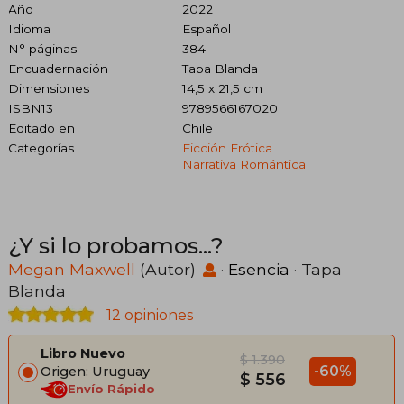
Año
2022
Idioma
Español
N° páginas
384
Encuadernación
Tapa Blanda
Dimensiones
14,5 x 21,5 cm
ISBN13
9789566167020
Editado en
Chile
Categorías
Ficción Erótica
Narrativa Romántica
¿Y si lo probamos...?
Megan Maxwell
(Autor)
·
Esencia
· Tapa
Blanda
12 opiniones
Libro Nuevo
$ 1.390
-60%
Origen: Uruguay
$ 556
Envío Rápido