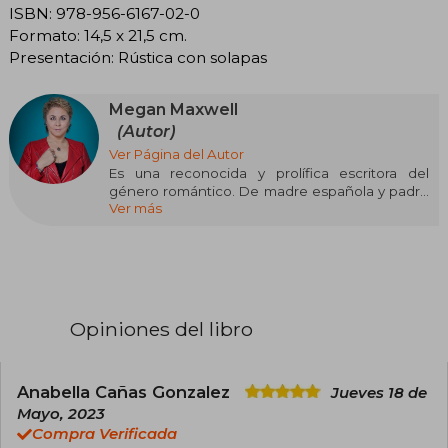
ISBN: 978-956-6167-02-0
Formato: 14,5 x 21,5 cm.
Presentación: Rústica con solapas
Megan Maxwell
(Autor)
Ver Página del Autor
Es una reconocida y prolífica escritora del
género romántico. De madre española y padre
Ver más
estadounidense, ha publicado novelas como
Deseo concedido, Fue un beso tonto, Te
esperaré toda mi vida, Niyomismalosé, Las ranas
también se enamoran, ¿Y a ti qué te importa?,
Olvidé olvidarte, Las guerreras Maxwell. Desde
donde se domine la llanura, Los príncipes azules
también destiñen, Pídeme lo que quieras, Casi
Opiniones del libro
una novela, Llámame Bombón, Pídeme lo que
quieras, ahora y siempre, Pídeme lo que quieras
o déjame, Sorpréndeme, Melocotón loco y Te lo
dije.
Anabella Cañas Gonzalez
Jueves 18 de
Mayo, 2023
Pídeme lo que quieras, su debut en el género
Compra Verificada
erótico, fue premiada con las Tres Plumas a la