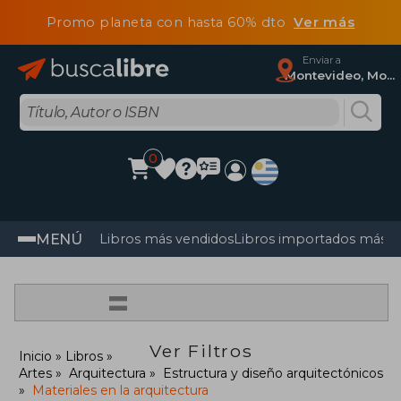
Promo planeta con hasta 60% dto
Ver más
Enviar a
Montevideo, Montevideo
0
MENÚ
Libros más vendidos
Libros importados más v
=
Ver Filtros
Inicio
Libros
Artes
Arquitectura
Estructura y diseño arquitectónicos
Materiales en la arquitectura