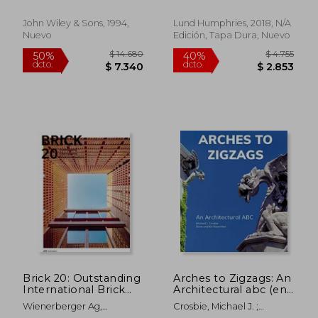
Design (en Inglés)
John Wiley & Sons, 1994,
Lund Humphries, 2018, N/A
Nuevo
Edición, Tapa Dura, Nuevo
$ 3.874
$ 3.5
50%
50%
dcto.
dcto.
$ 1.937
$ 1.7
Brick 20: Outstanding
Arches to Zigzags: An
International Brick
Architectural abc (en
Architecture (en
Inglés)
Wienerberger Ag,
Crosbie, Michael J. ;
Inglés)