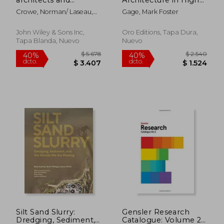
designers
Resolution (en Inglés)
Crowe, Norman/ Laseau,
Gage, Mark Foster
Paul
John Wiley & Sons Inc,
Oro Editions, Tapa Dura,
Tapa Blanda, Nuevo
Nuevo
$ 2.468
$ 2.6
45%
50%
dcto.
dcto.
$ 1.357
$ 1.3
Silt Sand Slurry:
Gensler Research
Dredging, Sediment,
Catalogue: Volume 2