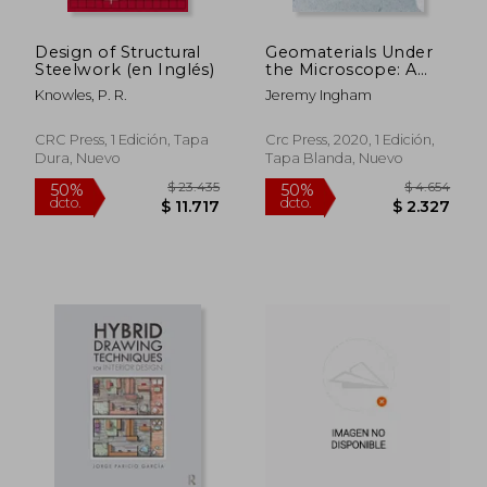
Design of Structural
Geomaterials Under
Steelwork (en Inglés)
the Microscope: A
Colour Guide (en
Knowles, P. R.
Jeremy Ingham
Inglés)
CRC Press, 1 Edición, Tapa
Crc Press, 2020, 1 Edición,
Dura, Nuevo
Tapa Blanda, Nuevo
$ 6.855
$ 18.3
50%
50%
dcto.
dcto.
$ 3.427
$ 9.1