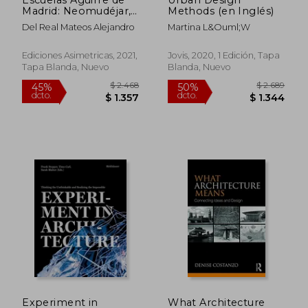
Madrid: Neomudéjar,
Methods (en Inglés)
Construcción y Oficio
Del Real Mateos Alejandro
Martina L&Ouml;W
(Arquitectura)
Ediciones Asimetricas, 2021,
Jovis, 2020, 1 Edición, Tapa
Tapa Blanda, Nuevo
Blanda, Nuevo
$ 3.528
$ 4.0
50%
40%
dcto.
dcto.
$ 1.764
$ 2.4
Experiment in
What Architecture