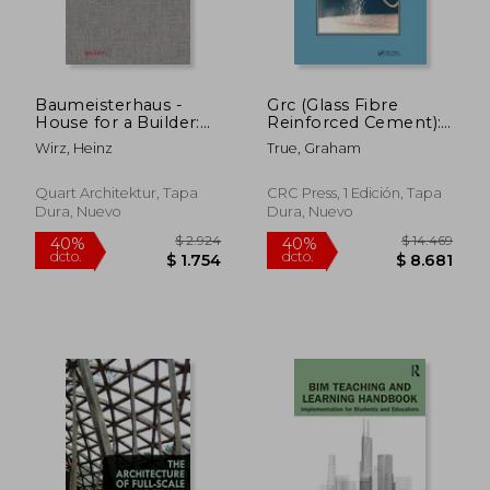
Baumeisterhaus -
Grc (Glass Fibre
$ 10.431
$ 3.
40%
40%
House for a Builder:
Reinforced Cement):
dcto.
dcto.
$ 6.259
$ 1.8
Käferstein & Meister
Production and Uses
Wirz, Heinz
True, Graham
(en Alemán)
(en Inglés)
Quart Architektur, Tapa
CRC Press, 1 Edición, Tapa
Dura, Nuevo
Dura, Nuevo