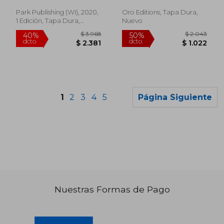
Wienerberger Ag
Rosenthal, Steven ; Biro,
Brooke
Park Publishing (WI), 2020,
Oro Editions, Tapa Dura,
1 Edición, Tapa Dura,
Nuevo
Nuevo
1
2
3
4
5
Página Siguiente
Nuestras Formas de Pago
$ 4.302
$ 2.2
50%
50%
dcto.
dcto.
$ 2.151
$ 1.1