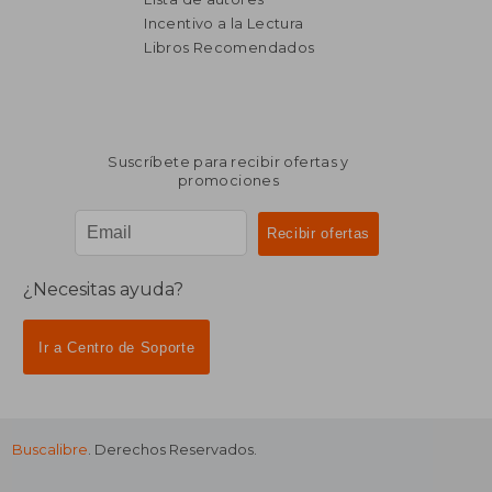
Incentivo a la Lectura
$ 3.968
$ 2.0
40%
50%
dcto.
dcto.
$ 2.381
$ 1.0
Libros Recomendados
Suscríbete para recibir ofertas y
promociones
¿Necesitas ayuda?
Ir a Centro de Soporte
Buscalibre
. Derechos Reservados.