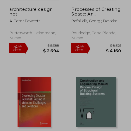
architecture design
Processes of Creating
not
Space: An
Architectural Design
A. Peter Fawcett
Rafailidis, Georg ; Davidson,
Workbook (en Inglés)
Stephanie
Butterworth-Heinemann,
Routledge, Tapa Blanda,
Nuevo
Nuevo
$ 18.360
$ 23.4
50%
50%
dcto.
dcto.