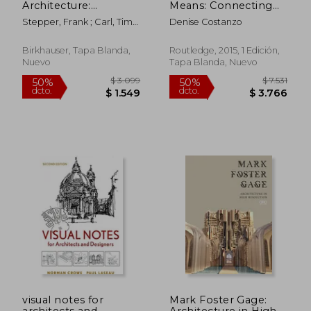
Architecture:
Means: Connecting
Thinking the
Ideas and Design (en
Stepper, Frank ; Carl, Timo
Denise Costanzo
Unthinkable and
Inglés)
; Blahut, Sarah
Realizing the
Impossible (en
Birkhauser, Tapa Blanda,
Routledge, 2015, 1 Edición,
Inglés)
Nuevo
Tapa Blanda, Nuevo
$ 3.008
$ 3.7
50%
50%
dcto.
dcto.
$ 1.504
$ 1.8
visual notes for
Mark Foster Gage:
architects and
Architecture in High