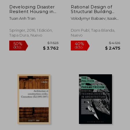
$ 9.180
$ 11.7
Developing Disaster
Rational Design of
Resilient Housing in
Structural Building
Vietnam: Challenges
Systems:
Tuan Anh Tran
Volodymyr Babaev; Isaak
and Solutions (en
Construction and
Ievzerov; Sergiy Evel;
Inglés)
Engineering Manual
Albert Lantoukh-
Springer, 2016, 1 Edición,
Dom Publ, Tapa Blanda,
Liashchenko; Valentyn
Tapa Dura, Nuevo
Nuevo
Shevetovsky