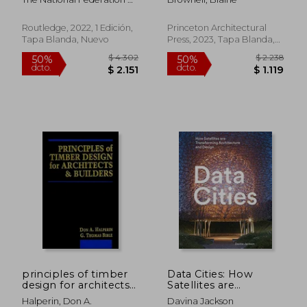
Inglés)
Environment (en
Roofing Contractors; The
Inglés)
Roof Tile Association
Routledge, 2022, 1 Edición,
Princeton Architectural
Tapa Blanda, Nuevo
Press, 2023, Tapa Blanda,
Nuevo
$ 3.968
$ 3.6
40%
50%
dcto.
dcto.
$ 2.381
$ 1.8
principles of timber
Data Cities: How
design for architects
Satellites are
and builders (en
Transforming
Halperin, Don A.
Davina Jackson
Inglés)
Architecture and