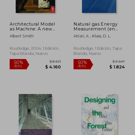
Architectural Model
Natural gas Energy
as Machine: A new
Measurement (en
View of Models From
Inglés)
Albert Smith
Attari, A. ; Klass, D. L.
Antiquity to the
Present day (en
Inglés)
Routledge, 2004, 1 Edición,
Routledge, 1 Edición, Tapa
Tapa Blanda, Nuevo
Blanda, Nuevo
$ 4.503
$ 7.
50%
50%
dcto.
dcto.
$ 2.252
$ 3.7