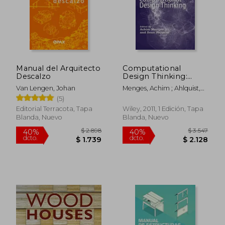
Manual del Arquitecto
Computational
Descalzo
Design Thinking:
Computation Design
Van Lengen, Johan
Menges, Achim ; Ahlquist,
Thinking (ad Reader)
Sean
(5)
(en Inglés)
Editorial Terracota, Tapa
Wiley, 2011, 1 Edición, Tapa
Blanda, Nuevo
Blanda, Nuevo
$ 2.898
$ 3.5
40%
40%
dcto.
dcto.
$ 1.739
$ 2.1