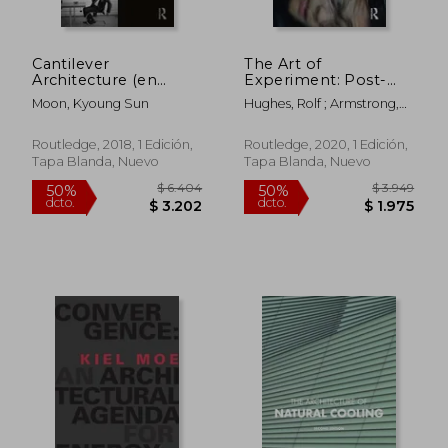
Cantilever
The Art of
Architecture (en
Experiment: Post-
Inglés)
Pandemic Knowledge
Moon, Kyoung Sun
Hughes, Rolf ; Armstrong,
Practices for 21st
Rachel
Century Architecture
and Design (en
Routledge, 2018, 1 Edición,
Routledge, 2020, 1 Edición,
Inglés)
Tapa Blanda, Nuevo
Tapa Blanda, Nuevo
$ 18.360
$ 3.5
50%
50%
dcto.
dcto.
$ 9.180
$ 1.7