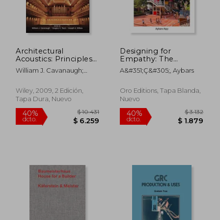
$ 3.846
$ 1.
40%
40%
dcto.
dcto.
$ 2.308
$ 9
Architectural
Designing for
Acoustics: Principles
Empathy: The
and Practice (en
Architecture of
William J. Cavanaugh;
A&#351;ç&#305;, Aybars
Inglés)
Connections in
Gregory C. Tocci; Joseph A.
Learning
Wilkes
Environments (en
Wiley, 2009, 2 Edición,
Oro Editions, Tapa Blanda,
Inglés)
Tapa Dura, Nuevo
Nuevo