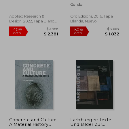
and the Worlds we
(en Inglés)
Gensler
are Making (en
Inglés)
Applied Research &
Oro Editions, 2016, Tapa
Design, 2022, Tapa Blanda,
Blanda, Nuevo
Nuevo
$ 3.099
$ 7.
50%
50%
dcto.
dcto.
$ 1.549
$ 3.7
Concrete and Culture:
Farbhunger: Texte
A Material History
Und Bilder Zur
(Paperback) (en
Aufhebung Der