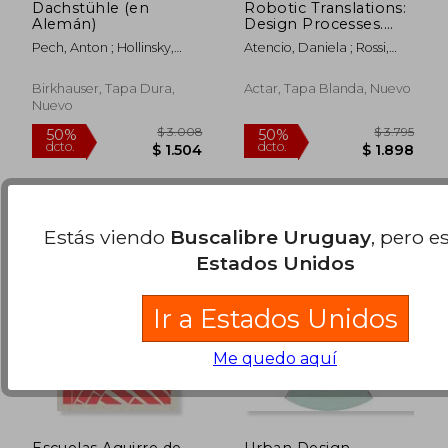
Dachstühle (en
Robotic Translations:
Alemán)
Design Processes.
Latin America (en
Pech, Anton ; Hollinsky,
Atencio, Daniela ; Rossi,
Inglés)
$ 7.523
$ 4.1
Karlheinz ; Pech, Anton
Claudio ; Testa, Peter
50%
40%
dcto.
dcto.
$ 3.762
$ 2.4
Birkhauser, Tapa Dura,
Actar, Tapa Blanda, Nuevo
Nuevo
Estás viendo
Buscalibre Uruguay
, pero e
Estados Unidos
Ir a Estados Unidos
Me quedo aquí
Escuelas Aguirre de
Urban Design