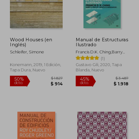
Wood Houses (en
Manual de Estructuras
Inglés)
Ilustrado
Schleifer, Simone
Francis D.K. Ching,Barry
Onouye
(1)
Konemann, 2019, 1 Edición,
Gustavo Gili, 2020, Tapa
Tapa Dura, Nuevo
Blanda, Nuevo
$ 1.827
$ 3.4
50%
45%
dcto.
dcto.