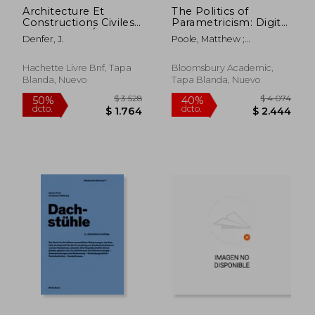
Architecture Et
The Politics of
$ 5.388
$ 8.
50%
50%
Constructions Civiles.
Parametricism: Digital
dcto.
dcto.
$ 2.694
$ 4.1
Couverture (Éd.1891-
Technologies in
Denfer, J.
Poole, Matthew ;
1897) (en Francés)
Architecture (en
Shvartzberg, Manuel
Inglés)
Hachette Livre Bnf, Tapa
Bloomsbury Academic,
Blanda, Nuevo
Tapa Blanda, Nuevo