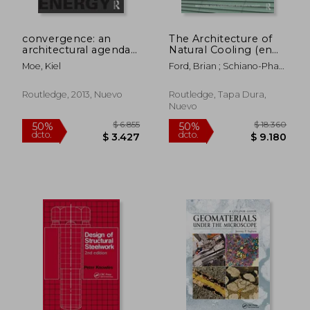
convergence: an
The Architecture of
architectural agenda
Natural Cooling (en
for energy (en Inglés)
Inglés)
Moe, Kiel
Ford, Brian ; Schiano-Phan,
Rosa ; Vallejo, Juan A.
Routledge, 2013, Nuevo
Routledge, Tapa Dura,
Nuevo
$ 6.404
$ 3.9
50%
50%
dcto.
dcto.
$ 3.202
$ 1.9