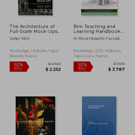
The Architecture of
Bim Teaching and
Full-Scale Mock-Ups:
Learning Handbook:
From Representation
Implementation for
Gelpi, Nick
M. Reza Hosseini; Farzad
to Reality (en Inglés)
Students and
$ 2.924
$ 14.4
Khosrowshahi; Ajibade
40%
40%
Educators (en Inglés)
dcto.
dcto.
Aibinu; Sepehr Abrishami
$ 1.754
$ 8.6
Routledge, 1 Edición, Tapa
Routledge, 2021, 1 Edición,
Blanda, Nuevo
Tapa Dura, Nuevo