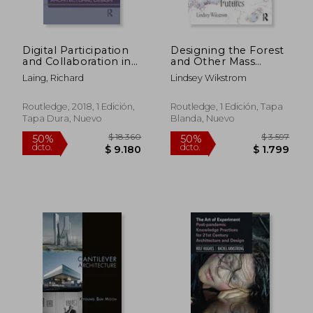
Digital Participation
Designing the Forest
and Collaboration in
and Other Mass
Architectural Design
Timber Futures (en
Laing, Richard
Lindsey Wikstrom
(en Inglés)
Inglés)
Routledge, 2018, 1 Edición,
Routledge, 1 Edición, Tapa
Tapa Dura, Nuevo
Blanda, Nuevo
$ 8.321
$ 3.6
50%
50%
dcto.
dcto.
$ 4.160
$ 1.8