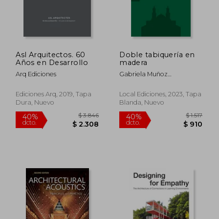
$ 4.233
$ 3.0
45%
40%
dcto.
dcto.
$ 2.328
$ 1.8
Asl Arquitectos. 60
Doble tabiquería en
Años en Desarrollo
madera
Arq Ediciones
Gabriela Muñoz
Sotomayor, Catalina
Jiménez Yáñez, Luis
Ediciones Arq, 2019, Tapa
Local Ediciones, 2023, Tapa
Goldsack Jarpa, Verónica
Dura, Nuevo
Blanda, Nuevo
Veas Brokering