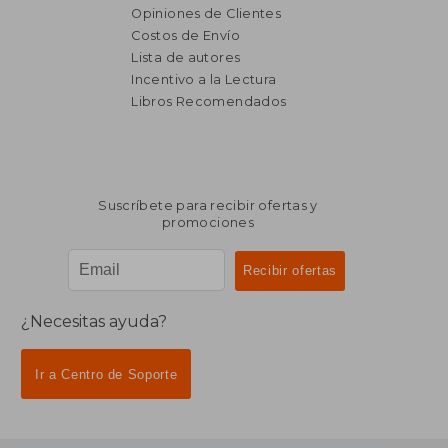
Opiniones de Clientes
Costos de Envío
Lista de autores
Incentivo a la Lectura
$ 7.531
$ 6.
50%
40%
Libros Recomendados
dcto.
dcto.
$ 3.766
$ 3.7
Suscríbete para recibir ofertas y
promociones
¿Necesitas ayuda?
Ir a Centro de Soporte