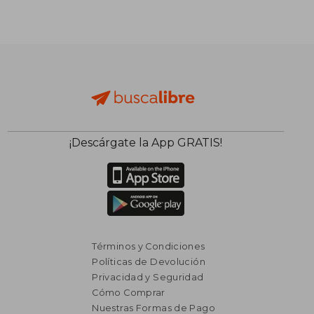
$ 11.250
$ 6.8
50%
50%
dcto.
dcto.
$ 5.625
$ 3.4
¡Descárgate la App GRATIS!
Términos y Condiciones
Políticas de Devolución
Privacidad y Seguridad
Cómo Comprar
Nuestras Formas de Pago