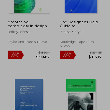
embracing
The Designer's Field
complexity in design
Guide to
Collaboration (en
Jeffrey Johnson
Brause, Caryn
Inglés)
Taylor And Francis, Nuevo
Routledge, Tapa Dura,
Nuevo
$ 8.918
$ 7.
50%
50%
dcto.
dcto.
$ 4.459
$ 3.7