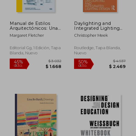
Manual de Estilos
Daylighting and
$ 2.449
$ 1.
50%
40%
Arquitectónicos: Una
Integrated Lighting
dcto.
dcto.
$ 1.225
$ 1.0
Guía Visual
Design
Margaret Fletcher
Christopher Meek
(PocketArchitecture)
Editorial Gg, 1 Edición, Tapa
Routledge, Tapa Blanda,
Blanda, Nuevo
Nuevo