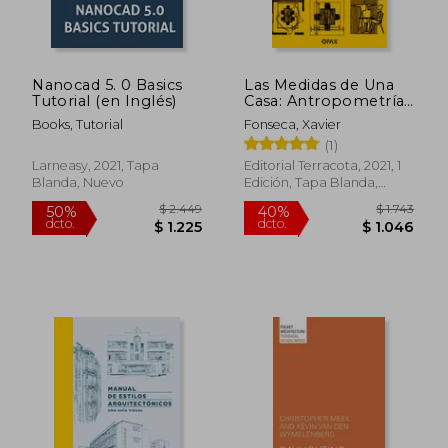
$ 690
$ 2.9
15%
45%
dcto.
dcto.
$ 587
$ 1.6
Nanocad 5. 0 Basics
Las Medidas de Una
Tutorial (en Inglés)
Casa: Antropometría
de la Vivienda
Books, Tutorial
Fonseca, Xavier
(1)
Larneasy, 2021, Tapa
Editorial Terracota, 2021, 1
Blanda, Nuevo
Edición, Tapa Blanda,
Nuevo