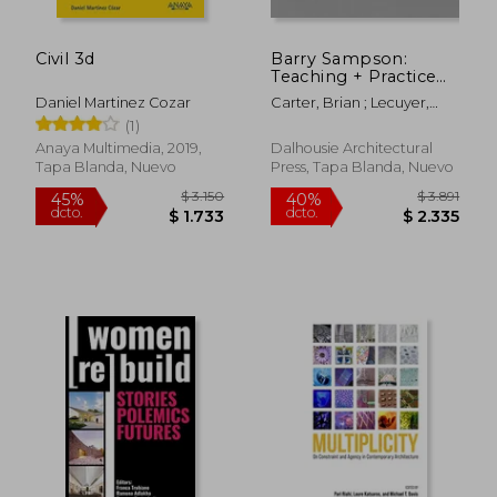
Civil 3d
Barry Sampson:
Teaching + Practice
(en Inglés)
Daniel Martinez Cozar
Carter, Brian ; Lecuyer,
Annette
(1)
Anaya Multimedia, 2019,
Dalhousie Architectural
Tapa Blanda, Nuevo
Press, Tapa Blanda, Nuevo
$ 3.002
$ 3.8
40%
40%
dcto.
dcto.
$ 1.801
$ 2.3