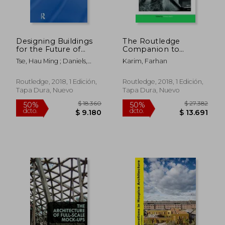
Designing Buildings
The Routledge
for the Future of
Companion to
Schooling:
Architecture and
Tse, Hau Ming ; Daniels,
Karim, Farhan
Contemporary
Social Engagement
Harry ; Stables, Andrew
Visions for Education
(en Inglés)
(en Inglés)
Routledge, 2018, 1 Edición,
Routledge, 2018, 1 Edición,
Tapa Dura, Nuevo
Tapa Dura, Nuevo