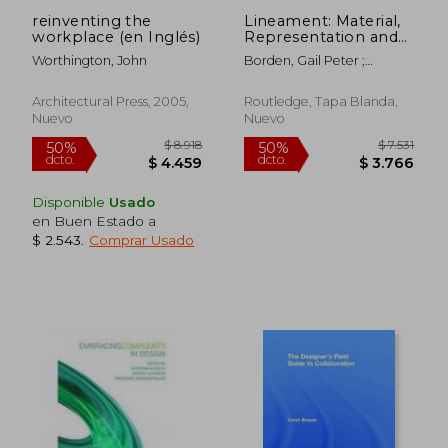
reinventing the
Lineament: Material,
workplace (en Inglés)
Representation and
the Physical Figure in
Worthington, John
Borden, Gail Peter ;
Architectural
Meredith, Michael
Production (en
Inglés)
Architectural Press, 2005,
Routledge, Tapa Blanda,
Nuevo
Nuevo
Disponible
Usado
en Buen Estado a
$ 2.543
.
Comprar Usado
$ 3.647
$ 6.
50%
40%
dcto.
dcto.
$ 1.824
$ 4.0