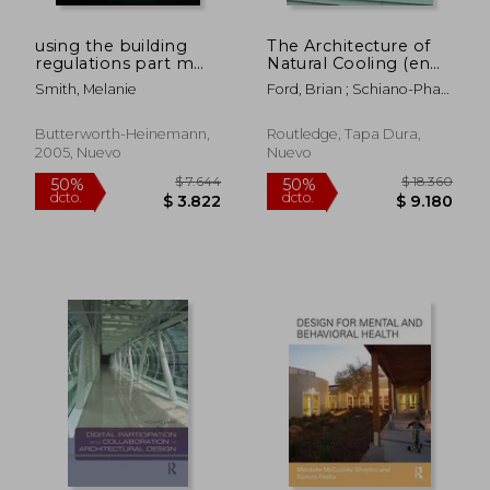
using the building
The Architecture of
regulations part m
Natural Cooling (en
access (en Inglés)
Inglés)
Smith, Melanie
Ford, Brian ; Schiano-Phan,
Rosa ; Vallejo, Juan A.
Butterworth-Heinemann,
Routledge, Tapa Dura,
2005, Nuevo
Nuevo
$ 3.597
$ 8.
50%
50%
dcto.
dcto.
$ 1.799
$ 4.1