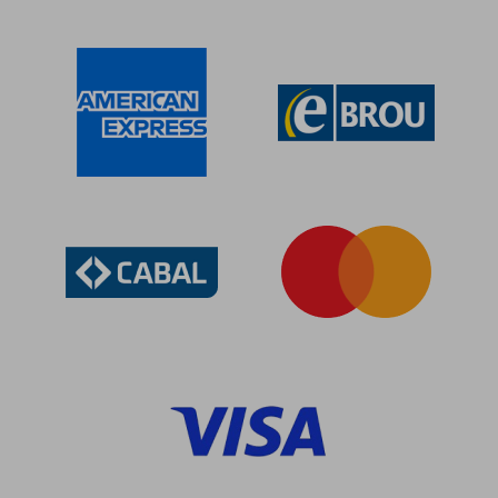
$ 3.949
$ 20.0
50%
50%
dcto.
dcto.
$ 1.975
$ 10.0