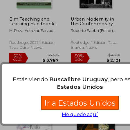
Bim Teaching and
Urban Modernity in
Learning Handbook:
the Contemporary
Implementation for
Gulf: Obsolescence
M. Reza Hosseini; Farzad
Roberto Fabbri (Editor),
Students and
and Opportunities
Khosrowshahi; Ajibade
Sultan Sooud Al-Qassemi
$ 18.360
$ 27.3
Educators (en Inglés)
(en Inglés)
50%
50%
Aibinu; Sepehr Abrishami
(Editor)
dcto.
dcto.
Routledge, 2021, 1 Edición,
Routledge, 1 Edición, Tapa
$ 9.180
$ 13.6
Tapa Dura, Nuevo
Blanda, Nuevo
Estás viendo
Buscalibre Uruguay
, pero e
Estados Unidos
Ir a Estados Unidos
Me quedo aquí