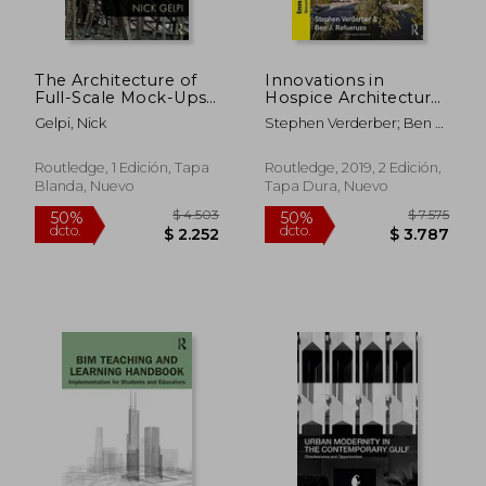
The Architecture of
Innovations in
$ 18.924
$ 23.4
Full-Scale Mock-Ups:
Hospice Architecture
50%
50%
dcto.
dcto.
From Representation
(en Inglés)
$ 9.462
$ 11.7
Gelpi, Nick
Stephen Verderber; Ben J.
to Reality (en Inglés)
Refuerzo
Routledge, 1 Edición, Tapa
Routledge, 2019, 2 Edición,
Blanda, Nuevo
Tapa Dura, Nuevo