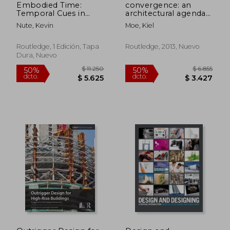
Embodied Time:
convergence: an
Temporal Cues in
architectural agenda
Built Spaces (en
for energy (en Inglés)
Nute, Kevin
Moe, Kiel
Inglés)
Routledge, 1 Edición, Tapa
Routledge, 2013, Nuevo
Dura, Nuevo
$ 11.250
$ 6.4
50%
50%
dcto.
dcto.
$ 5.625
$ 3.2