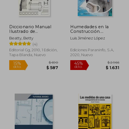
$ 1.827
$ 2.
50%
50%
dcto.
dcto.
$ 914
$ 1.3
Diccionario Manual
Humedades en la
Ilustrado de
Construcción.
Arquitectura
Protección y
Beatty, Betty
Luis Jiménez López
Tratamiento
(4)
Editorial Gg, 2010, 1 Edición,
Ediciones Paraninfo, S.A,
Tapa Blanda, Nuevo
2020, Nuevo