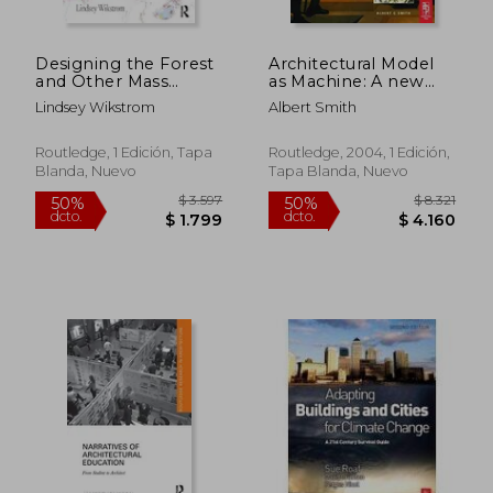
Designing the Forest
Architectural Model
and Other Mass
as Machine: A new
Timber Futures (en
View of Models From
Lindsey Wikstrom
Albert Smith
Inglés)
Antiquity to the
Present day (en
Inglés)
Routledge, 1 Edición, Tapa
Routledge, 2004, 1 Edición,
Blanda, Nuevo
Tapa Blanda, Nuevo
$ 4.503
$ 7.
50%
50%
dcto.
dcto.
$ 2.252
$ 3.7