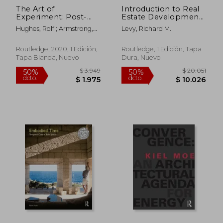
The Art of
Introduction to Real
Experiment: Post-
Estate Development
Pandemic Knowledge
and Finance (en
Hughes, Rolf ; Armstrong,
Levy, Richard M.
Practices for 21st
Inglés)
Rachel
Century Architecture
and Design (en
Routledge, 2020, 1 Edición,
Routledge, 1 Edición, Tapa
Inglés)
Tapa Blanda, Nuevo
Dura, Nuevo
$ 18.360
$ 18.3
50%
50%
dcto.
dcto.
$ 9.180
$ 9.1