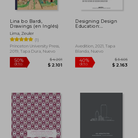
Lina bo Bardi,
Designing Design
Drawings (en Inglés)
Education:
Whitebook (en
Lima, Zeuler
Inglés)
$ 3.032
$ 4.9
45%
50%
(1)
dcto.
dcto.
$ 1.668
$ 2.4
Princeton University Press,
Avedition, 2021, Tapa
2019, Tapa Dura, Nuevo
Blanda, Nuevo