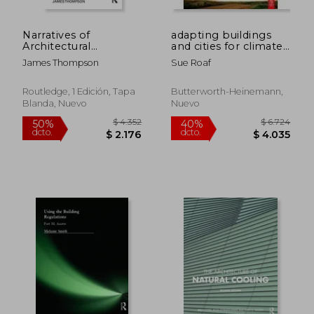
Narratives of
adapting buildings
Architectural
and cities for climate
Education: From
change,a 21st century
James Thompson
Sue Roaf
Student to Architect
survival guide
(Routledge Research
in Architecture) (en
Routledge, 1 Edición, Tapa
Butterworth-Heinemann,
Inglés)
Blanda, Nuevo
Nuevo
$ 7.575
$ 4.2
50%
50%
dcto.
dcto.
$ 3.787
$ 2.1