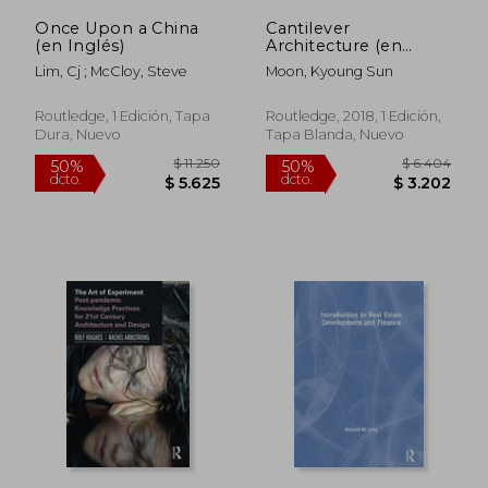
Once Upon a China
Cantilever
(en Inglés)
Architecture (en
Inglés)
Lim, Cj ; McCloy, Steve
Moon, Kyoung Sun
Routledge, 1 Edición, Tapa
Routledge, 2018, 1 Edición,
Dura, Nuevo
Tapa Blanda, Nuevo
$ 7.644
$ 18.3
50%
50%
dcto.
dcto.
$ 3.822
$ 9.1