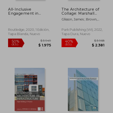
All-Inclusive
The Architecture of
Engagement in
Collage: Marshall
Architecture: Towards
Brown (en Inglés)
Glisson, James ; Brown,
the Future of Social
Marshall
Change (en Inglés)
Routledge, 2020, 1 Edición,
Park Publishing (WI), 2022,
Tapa Blanda, Nuevo
Tapa Dura, Nuevo
$ 2.577
$ 3.0
40%
40%
dcto.
dcto.
$ 1.546
$ 1.8