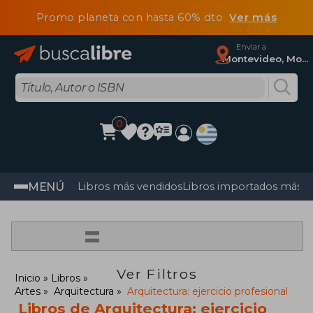
Promo planeta con hasta 60% dto
Ver más
Enviar a
Montevideo, Montevideo
0
MENÚ
Libros más vendidos
Libros importados más v
=
Ver Filtros
Inicio
Libros
Artes
Arquitectura
Arquitectura: ejercicio profesional
Libros de Arquitectura: ejercicio