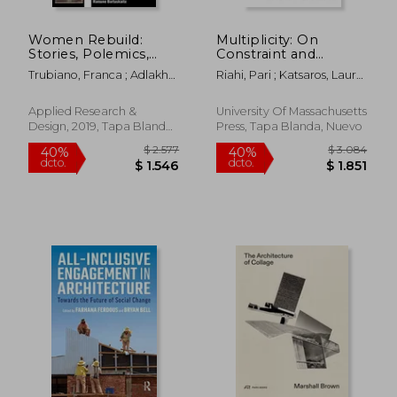
Women Rebuild:
Multiplicity: On
Stories, Polemics,
Constraint and
Futures (en Inglés)
Agency in
Trubiano, Franca ; Adlakha,
Riahi, Pari ; Katsaros, Laure
Contemporary
Ramona
; Davis, Michael T.
Architecture (en
Inglés)
Applied Research &
University Of Massachusetts
Design, 2019, Tapa Blanda,
Press, Tapa Blanda, Nuevo
Nuevo
$ 3.150
$ 3.
45%
40%
dcto.
dcto.
$ 1.733
$ 2.3