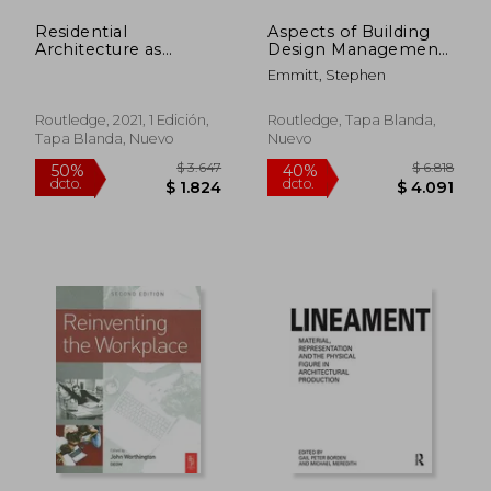
Residential
Aspects of Building
Architecture as
Design Management
Infrastructure: Open
(en Inglés)
Emmitt, Stephen
Building in Practice
(en Inglés)
Routledge, 2021, 1 Edición,
Routledge, Tapa Blanda,
Tapa Blanda, Nuevo
Nuevo
$ 3.949
$ 3.9
50%
40%
dcto.
dcto.
$ 1.975
$ 2.3