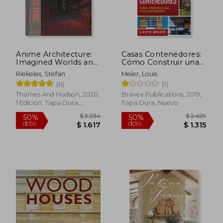
Anime Architecture:
Casas Contenedores:
Imagined Worlds and
Cómo Construir una
Endless Megacities
Casa Contenedor -
Riekeles, Stefan
Meier, Louis
(en Inglés)
Consejos de
(6)
(1)
Construcción,
Técnicas, Planos,
Thames And Hudson, 2020,
Bravex Publications, 2019,
Diseños, e Ideas
1 Edición, Tapa Dura,
Tapa Dura, Nuevo
Básicas
Nuevo
$ 3.234
$ 2.6
50%
50%
dcto.
dcto.
$ 1.617
$ 1.3