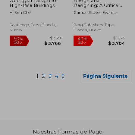
Outrigger Design for
Design and
High-Rise Buildings
Designing: A Critical
(Ctbuh Technical
Introduction (en
Hi Sun Choi
Garner, Steve ; Evans,
Guide)
Inglés)
Christopher
Routledge, Tapa Blanda,
Berg Publishers, Tapa
Nuevo
Blanda, Nuevo
1
2
3
4
5
Página Siguiente
Nuestras Formas de Pago