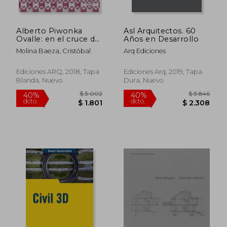
Alberto Piwonka
Asl Arquitectos. 60
Ovalle: en el cruce de
Años en Desarrollo
la ideas de la
Molina Baeza, Cristóbal
Arq Ediciones
modernidad en Chile
Ediciones ARQ, 2018, Tapa
Ediciones Arq, 2019, Tapa
Blanda, Nuevo
Dura, Nuevo
$ 4.201
$ 3.6
50%
40%
dcto.
dcto.
$ 2.101
$ 2.1