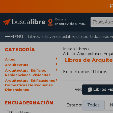
P
Enviar a
Montevideo, Montevideo
MENÚ
Libros más vendidos
Libros importados más v
Inicio
Libros
CATEGORÍA
Artes
Arquitectura
Arqui
Libros de Arquit
Artes
Arquitectura
Arquitectura: Edificios
Encontramos 11 Libros
Residenciales, Viviendas
Arquitectura: Edificaciones
Domésticas De Pequeñas
Ver:
Libros Fí
Dimensiones
ENCUADERNACIÓN
Estado:
Todos
N
Tapa Blanda