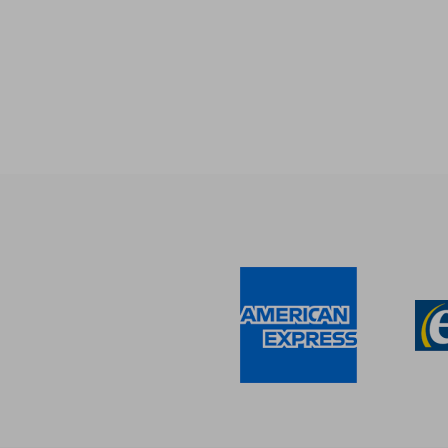
$
40%
dcto.
$ 