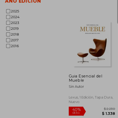
AÑO EDICIÓN
$
40%
2025
dcto.
$ 
2024
2023
2019
2018
2017
2016
Guia Esencial del
Mueble
Sin Autor
Lexus, 1 Edición, Tapa Dura,
Nuevo