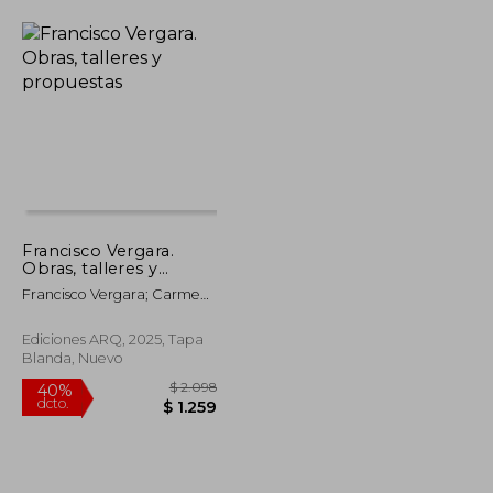
Francisco Vergara.
Obras, talleres y
propuestas
Francisco Vergara; Carmen
Freed (ed.)
Ediciones ARQ, 2025, Tapa
Blanda, Nuevo
$ 1.324
$ 2.098
40%