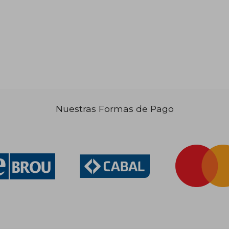
 2.230
$ 1.711
40%
40%
dcto.
dcto.
1.338
$ 1.027
Nuestras Formas de Pago