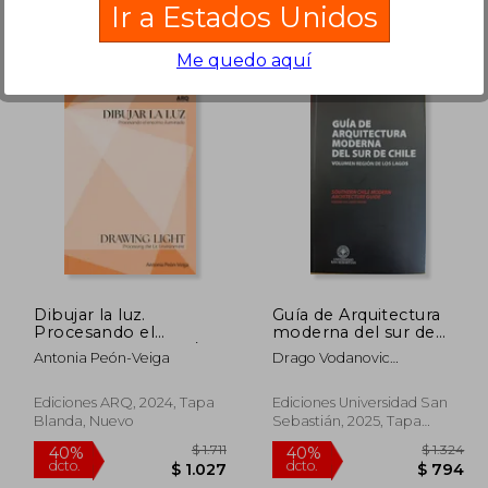
Ir a Estados Unidos
 3.906
$ 1.600
15%
40%
dcto.
dcto.
2.344
$ 1.360
Me quedo aquí
Dibujar la luz.
Guía de Arquitectura
Procesando el
moderna del sur de
entorno iluminado/
Chile
Antonia Peón-Veiga
Drago Vodanovic
Drawing Light.
Undurraga Y Tomás
Processing the Lit
Jacobsen Collado
Environment (en
Ediciones ARQ, 2024, Tapa
Ediciones Universidad San
Bilingüe)
Blanda, Nuevo
Sebastián, 2025, Tapa
Blanda, Nuevo