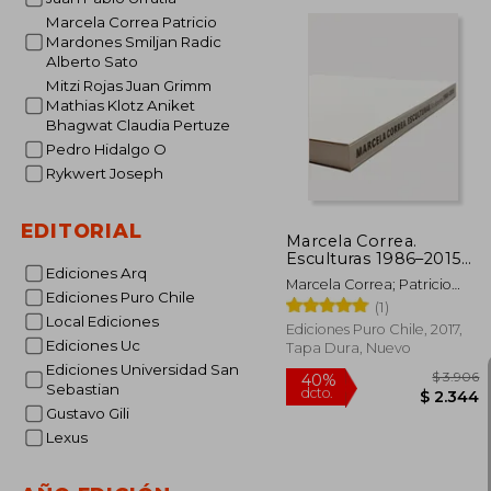
dcto.
Marcela Correa Patricio
Mardones Smiljan Radic
Alberto Sato
Mitzi Rojas Juan Grimm
Mathias Klotz Aniket
Bhagwat Claudia Pertuze
Pedro Hidalgo O
Rykwert Joseph
EDITORIAL
Marcela Correa.
Esculturas 1986–2015
Ediciones Arq
(en Bilingüe)
Marcela Correa; Patricio
Ediciones Puro Chile
Mardones; Smiljan Radic;
(1)
Local Ediciones
Alberto Sato
Ediciones Puro Chile, 2017,
Ediciones Uc
Tapa Dura, Nuevo
Ediciones Universidad San
Sebastian
Gustavo Gili
Lexus