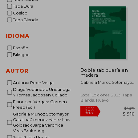
Tapa Dura
Cosido
Tapa Blanda
IDIOMA
Español
Bilingue
Doble tabiquería en
AUTOR
madera
Gabriela Muñoz Sotomayor,
Antonia Peon Veiga
Catalina Jiménez Yáñez,
Drago Vodanovic Undurraga
Luis Goldsack Jarpa,
Y Tomas Jacobsen Collado
Local Ediciones, 2023, Tapa
Verónica Veas Brokering
Blanda, Nuevo
Francisco Vergara Carmen
Freed (Ed )
Gabriela Munoz Sotomayor
Catalina Jimenez Yanez Luis
Goldsack Jarpa Veronica
Veas Brokering
40%
Juan Pablo Urrutia