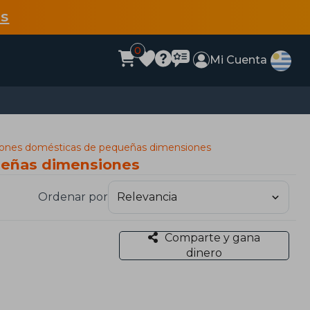
s
0
Mi Cuenta
aciones domésticas de pequeñas dimensiones
queñas dimensiones
Ordenar por
Comparte y gana
dinero