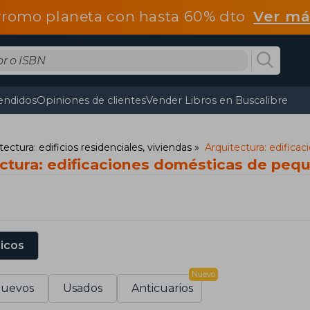
romo planeta con hasta 60% dto
Ver má
endidos
Opiniones de clientes
Vender Libros en Buscalibre
tectura: edificios residenciales, viviendas
Arquitectura: edific
ectura: edificaciones domésticas de pe
sicos
Nuevo
uevos
Usados
Anticuarios