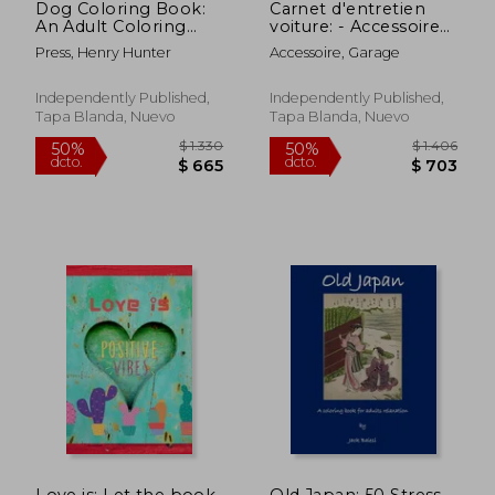
Dog Coloring Book:
Carnet d'entretien
An Adult Coloring
voiture: - Accessoire
Book for relaxation
voiture carnet
Press, Henry Hunter
Accessoire, Garage
and for Dog Lovers:
entretien voiture avec
Animal Coloring
pages préfabriquées
Books 8.5x11" (en
- Convient à tous les
Independently Published,
Independently Published,
Inglés)
vehicules - Entretien
Tapa Blanda, Nuevo
Tapa Blanda, Nuevo
aut (en Francés)
$ 1.569
$ 1.4
50%
50%
dcto.
dcto.
$ 784
$ 7
Love is: Let the book
Old Japan: 50 Stress