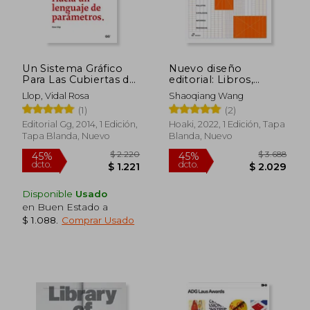
Un Sistema Gráfico
Nuevo diseño
Para Las Cubiertas de
editorial: Libros,
Libros: Hacia Un
revistas, y otros
Llop, Vidal Rosa
Shaoqiang Wang
Lenguaje de
formatos
(1)
(2)
Parámetros
Editorial Gg, 2014, 1 Edición,
Hoaki, 2022, 1 Edición, Tapa
Tapa Blanda, Nuevo
Blanda, Nuevo
Disponible
Usado
en Buen Estado a
$ 1.088
.
Comprar Usado
$ 2.220
$ 3.6
45%
45%
dcto.
dcto.
$ 1.221
$ 2.0