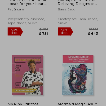
speak for your heart.
Relieving Designs (en
(en Inglés)
Inglés)
Pei, Jintana
Baiesi, Jack
Independently Published,
Createspace, Tapa Blanda,
Tapa Blanda, Nuevo
Nuevo
$ 1.481
$ 1.4
50%
50%
dcto.
dcto.
$ 741
$ 7
My Pink Stilettos
Mermaid Magic: Adult