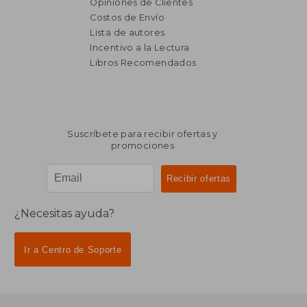
Opiniones de Clientes
Costos de Envío
Lista de autores
Incentivo a la Lectura
$ 1.632
$ 1.
50%
50%
Libros Recomendados
dcto.
dcto.
$ 816
$ 7
Suscríbete para recibir ofertas y
promociones
¿Necesitas ayuda?
Ir a Centro de Soporte