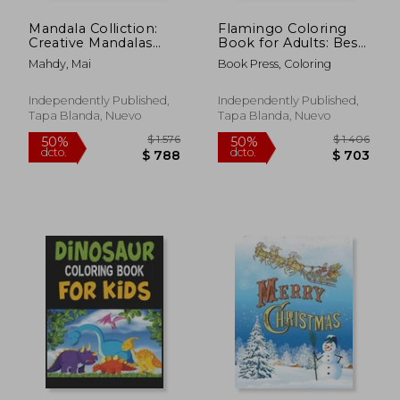
Mandala Colliction:
Flamingo Coloring
Creative Mandalas
Book for Adults: Best
Coloring Book For
Adult Coloring Book
Mahdy, Mai
Book Press, Coloring
Adult Relaxation,
with Fun, Easy, flower
Christmas, Unicorns,
pattern and Relaxing
Cupcackes, Animals,
Coloring Pages (en
Independently Published,
Independently Published,
Hearts, Fruites ... and
Inglés)
Tapa Blanda, Nuevo
Tapa Blanda, Nuevo
(en Inglés)
$ 1.481
$ 1.
50%
50%
dcto.
dcto.
$ 741
$ 7