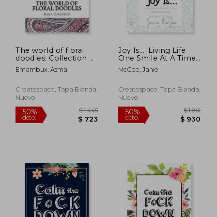
The world of floral
Joy Is...: Living Life
doodles: Collection of
One Smile At A Time
floral doodles for
(en Inglés)
Emambux, Asma
McGee, Janie
coloring (en Inglés)
Createspace, Tapa Blanda,
Createspace, Tapa Blanda,
Nuevo
Nuevo
$ 1.406
$ 1.
50%
50%
dcto.
dcto.
$ 703
$ 8