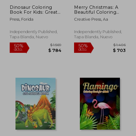
Dinosaur Coloring
Merry Christmas: A
Book For Kids: Great
Beautiful Coloring
Gift For Boys & Girls
Book With Christmas
Press, Forida
Creative Press, Aa
(en Inglés)
Design For Kids (en
Inglés)
Independently Published,
Independently Published,
Tapa Blanda, Nuevo
Tapa Blanda, Nuevo
$ 1.632
$ 1.
50%
50%
dcto.
dcto.
$ 816
$ 7