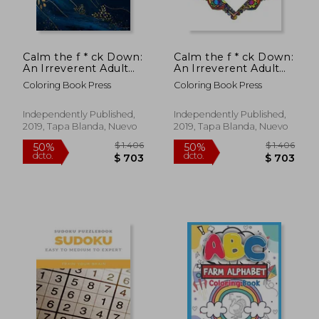
dcto.
dcto.
$ 703
$ 7
Calm the f * ck Down:
Calm the f * ck Down:
An Irreverent Adult
An Irreverent Adult
Coloring Book With
Coloring Book With
Coloring Book Press
Coloring Book Press
Flowers
Flowers
Falango,Lions,
Falango,Lions,
Elephants, Owls,
Elephants, Owls,
Independently Published,
Independently Published,
Horses, Dogs, Cats,
Horses, Dogs, Cats,
2019, Tapa Blanda, Nuevo
2019, Tapa Blanda, Nuevo
and Many More (en
and Many More (en
Inglés)
Inglés)