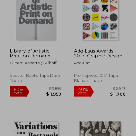
Library of Artistic
Adg Laus Awards
Print on Demand:
2017: Graphic Design
Post-Digital
and Visual
Gilbert, Annette ; Bülhoff,
Adg-Fad
Publishing in Times
Communication (en
Andreas
of Platform
Inglés)
Capitalism (en Inglés)
Spector Books, Tapa Dura,
Promopress, 2017, Tapa
Nuevo
Blanda, Nuevo