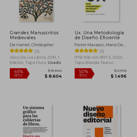
Grandes Manuscritos
Ux. Una Metodología
Medievales
de Diseño Eficiente
De Hamel, Christopher
Ferrer Mavarez, Maria De
Los Angeles ; Aguirre
(3)
(5)
Villalobos, Erwin Robert ;
Atico De Los Libros, 2019, 1
978-956-401-897-3, 2020,
Mendez Sanchez, Ronald
Edición, Tapa Dura,
Usado
Tapa Blanda, Nuevo
Enrique
$ 15.644
$ 2.9
45%
50%
dcto.
dcto.
$ 8.604
$ 1.4