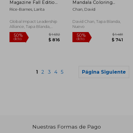
Magazine Fall Edition
Mandala Coloring
2020 (en Inglés)
Book for Ocean
Rice-Barnes, Larita
Chan, David
Lovers (en Inglés)
Global Impact Leadership
David Chan, Tapa Blanda,
Alliance, Tapa Blanda,
Nuevo
Nuevo
1
2
3
4
5
Página Siguiente
Nuestras Formas de Pago
$ 1.330
$ 1.4