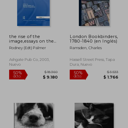
the rise of the
London Bookbinders,
image,essays on the
1780-1840 (en Inglés)
history of the
Rodney (edt) Palmer
Ramsden, Charles
illustrated art book
Ashgate Pub Co, 2003,
Hassell Street Press, Tapa
Nuevo
Dura, Nuevo
$ 2.464
$ 1.
50%
45%
dcto.
dcto.
$ 1.232
$ 1.0