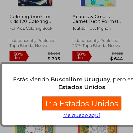
Coloring book for
Ananas & Cœurs:
kids 120 Coloring
Carnet Petit Format
pages: Coloring book
aux Motifs Ananas
For Kids, Coloring Book
Tout Joli Tout Mignon
/ 120 pages, 6×9,
Avec 40 Pages
$ 1.406
$ 1.
Unicorn, Animals,
Blanches Pour le
50%
50%
dcto.
dcto.
Jobs, Gifts, Beginners,
Dessin, le Croquis et
$ 703
$ 7
Independently Published,
Independently Published,
2020 Gift Ideas (en
la Prise de Note Libre
Tapa Blanda, Nuevo
2019, Tapa Blanda, Nuevo
Inglés)
(en Francés)
Estás viendo
Buscalibre Uruguay
, pero e
Estados Unidos
Ir a Estados Unidos
Me quedo aquí