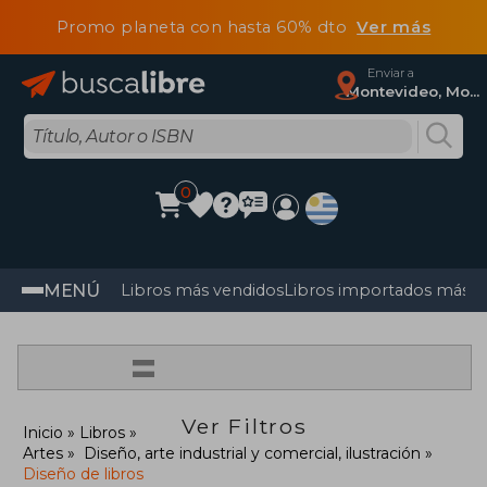
Promo planeta con hasta 60% dto
Ver más
Enviar a
Montevideo, Montevideo
0
MENÚ
Libros más vendidos
Libros importados más v
=
Ver Filtros
Inicio
Libros
Artes
Diseño, arte industrial y comercial, ilustración
Diseño de libros