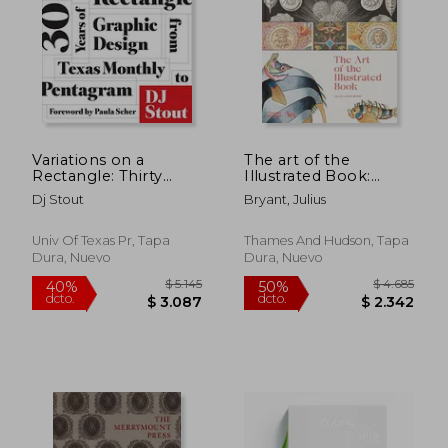
$ 3.899
$ 2.9
50%
40%
dcto.
dcto.
$ 1.950
$ 1.7
Variations on a
The art of the
Rectangle: Thirty
Illustrated Book:
Years of Graphic
History and Design
Dj Stout
Bryant, Julius
Design from Texas
(en Inglés)
Monthly to
Pentagram
Univ Of Texas Pr, Tapa
Thames And Hudson, Tapa
Dura, Nuevo
Dura, Nuevo