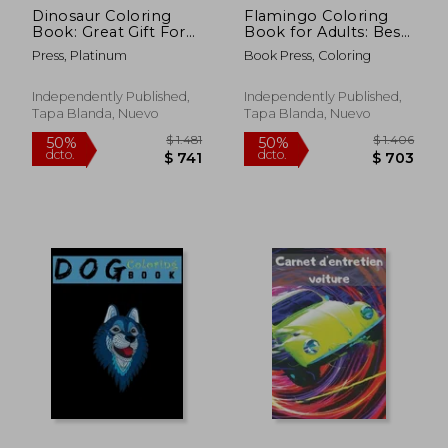
Dinosaur Coloring
Flamingo Coloring
Book: Great Gift For
Book for Adults: Best
Kids Boys & Girls (en
Adult Coloring Book
Press, Platinum
Book Press, Coloring
Inglés)
with Fun, Easy, flower
pattern and Relaxing
Coloring Pages (en
Independently Published,
Independently Published,
Inglés)
Tapa Blanda, Nuevo
Tapa Blanda, Nuevo
$ 1.576
$ 1.4
50%
50%
dcto.
dcto.
$ 788
$ 7