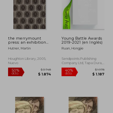
$ 5.145
$ 4.6
40%
50%
dcto.
dcto.
$ 3.087
$ 2.3
the merrymount
Young Battle Awards
press: an exhibition
2019-2021 (en Inglés)
on the occasion of
Hutner, Martin
Ruan, Hongjie
the 100th anniversary
of the founding of
the press (en Inglés)
Houghton Library, 2005,
Sendpoints Publishing
Nuevo
Company Ltd, Tapa Dura,
Nuevo