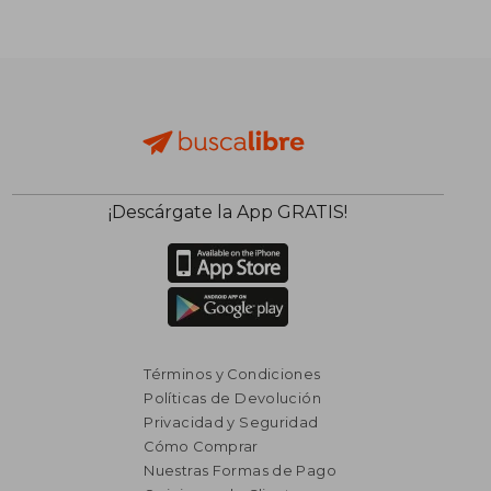
$ 1.501
$ 1.
50%
50%
dcto.
dcto.
$ 751
$ 6
¡Descárgate la App GRATIS!
Términos y Condiciones
Políticas de Devolución
Privacidad y Seguridad
Cómo Comprar
Nuestras Formas de Pago