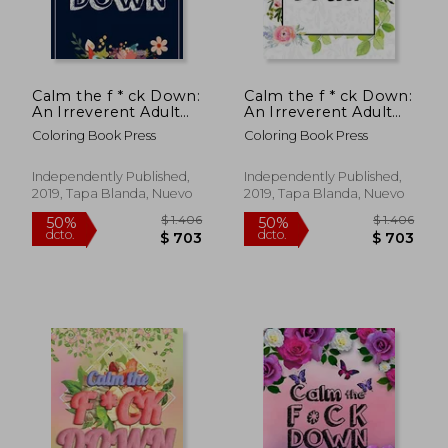
Calm the f * ck Down:
Calm the f * ck Down:
An Irreverent Adult
An Irreverent Adult
Coloring Book With
Coloring Book With
Coloring Book Press
Coloring Book Press
Flowers
Flowers
Falango,Lions,
Falango,Lions,
Elephants, Owls,
Elephants, Owls,
Independently Published,
Independently Published,
Horses, Dogs, Cats,
Horses, Dogs, Cats,
2019, Tapa Blanda, Nuevo
2019, Tapa Blanda, Nuevo
and Many More (en
and Many More (en
Inglés)
Inglés)
$ 1.445
$ 1.
50%
50%
dcto.
dcto.
$ 723
$ 9