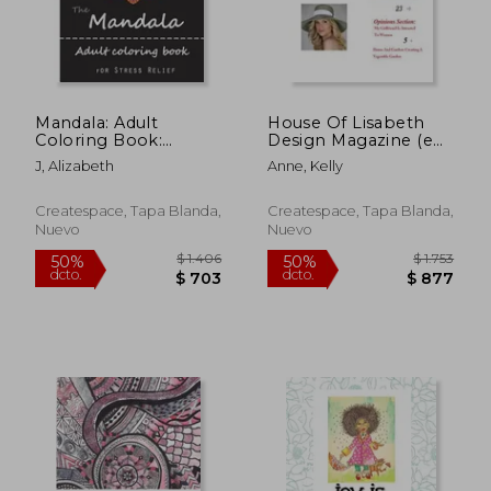
Mandala: Adult
House Of Lisabeth
Coloring Book:
Design Magazine (en
Mandala: Coloring For
Inglés)
J, Alizabeth
Anne, Kelly
Relax (en Inglés)
Createspace, Tapa Blanda,
Createspace, Tapa Blanda,
Nuevo
Nuevo
$ 1.330
$ 1.3
50%
50%
dcto.
dcto.
$ 665
$ 6