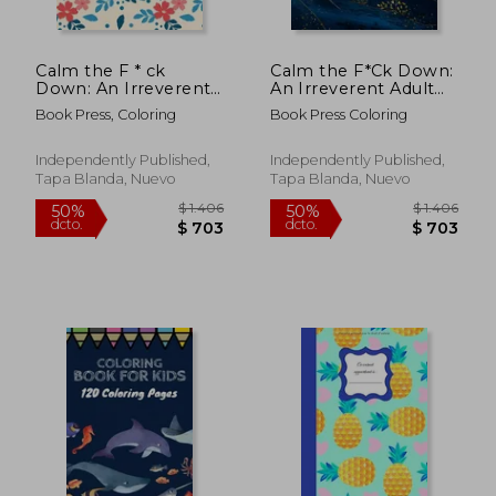
Calm the F * ck
Calm the F*Ck Down:
$ 1.406
$ 1.4
Down: An Irreverent
An Irreverent Adult
50%
50%
dcto.
dcto.
Adult Coloring Book
Coloring Book With
$ 703
$ 7
Book Press, Coloring
Book Press Coloring
with Flowers Falango,
Flowers
Lions, Elephants,
Falango,Lions,
Owls, Horses, Dogs,
Elephants, Owls,
Independently Published,
Independently Published,
Cats, and Many More
Horses, Dogs, Cats,
Tapa Blanda, Nuevo
Tapa Blanda, Nuevo
(en Inglés)
and Many More (en
Inglés)