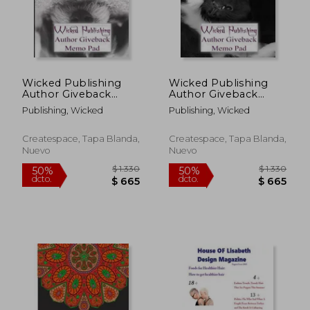
Wicked Publishing
Wicked Publishing
Author Giveback
Author Giveback
Memo Pad (en
Memo Pad (en
Publishing, Wicked
Publishing, Wicked
Inglés)
Inglés)
Createspace, Tapa Blanda,
Createspace, Tapa Blanda,
Nuevo
Nuevo
$ 18.360
$ 3.5
50%
50%
dcto.
dcto.
$ 9.180
$ 1.7