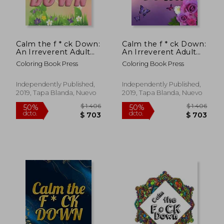
Calm the f * ck Down:
Calm the f * ck Down:
An Irreverent Adult
An Irreverent Adult
Coloring Book With
Coloring Book With
Coloring Book Press
Coloring Book Press
Flowers
Flowers
Falango,Lions,
Falango,Lions,
Elephants, Owls,
Elephants, Owls,
Independently Published,
Independently Published,
Horses, Dogs, Cats,
Horses, Dogs, Cats,
2019, Tapa Blanda, Nuevo
2019, Tapa Blanda, Nuevo
and Many More (en
and Many More (en
Inglés)
Inglés)
$ 1.406
$ 1.4
50%
50%