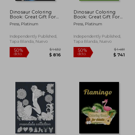
Dinosaur Coloring
Dinosaur Coloring
Book: Great Gift For
Book: Great Gift For
Kids Boys & Girls (en
Kids Boys & Girls (en
Press, Platinum
Press, Platinum
Inglés)
Inglés)
Independently Published,
Independently Published,
Tapa Blanda, Nuevo
Tapa Blanda, Nuevo
$ 1.406
$ 1.
50%
50%
dcto.
dcto.
$ 703
$ 6