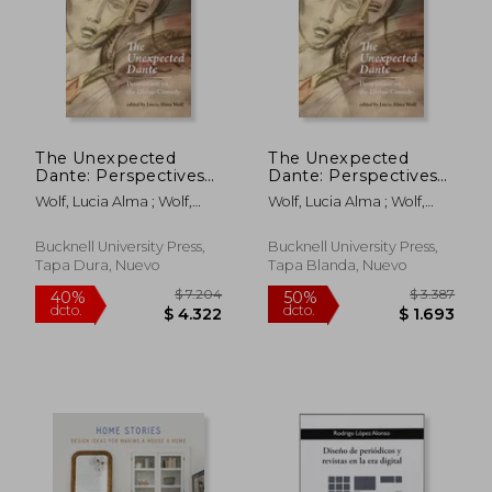
The Unexpected
The Unexpected
$ 3.748
$ 1.
Dante: Perspectives
Dante: Perspectives
50%
40%
dcto.
dcto.
on the Divine
on the Divine
$ 1.874
$ 1.1
Wolf, Lucia Alma ; Wolf,
Wolf, Lucia Alma ; Wolf,
Comedy (en Inglés)
Comedy (en Inglés)
Lucia Alma ; Ciabattoni,
Lucia Alma ; Ciabattoni,
Francesco
Francesco
Bucknell University Press,
Bucknell University Press,
Tapa Dura, Nuevo
Tapa Blanda, Nuevo