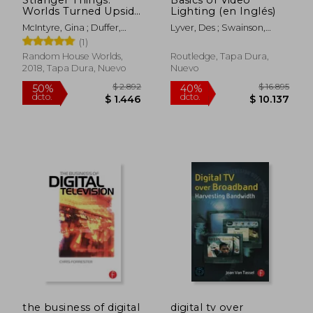
Worlds Turned Upside
Lighting (en Inglés)
Down: The Official
McIntyre, Gina ; Duffer,
Lyver, Des ; Swainson,
Behind-The-Scenes
Matt ; Duffer, Ross
Graham
(1)
Companion (en
Inglés)
Random House Worlds,
Routledge, Tapa Dura,
2018, Tapa Dura, Nuevo
Nuevo
$ 20.545
$ 2.0
50%
50%
dcto.
dcto.
$ 10.272
$ 1.0
the business of digital
digital tv over