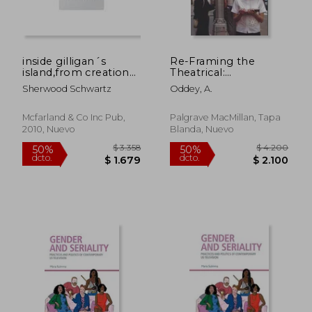
inside gilligan´s
Re-Framing the
island,from creation
Theatrical:
to syndication
Interdisciplinary
Sherwood Schwartz
Oddey, A.
Landscapes for
$ 1.928
$ 3.1
50%
50%
Performance (en
dcto.
dcto.
$ 964
$ 1.5
Inglés)
Mcfarland & Co Inc Pub,
Palgrave MacMillan, Tapa
2010, Nuevo
Blanda, Nuevo