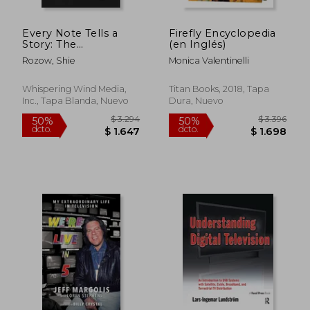
Every Note Tells a
Firefly Encyclopedia
Story: The
(en Inglés)
Transformative
Rozow, Shie
Monica Valentinelli
Power of Music in
Visual Media (en
Inglés)
Whispering Wind Media,
Titan Books, 2018, Tapa
Inc., Tapa Blanda, Nuevo
Dura, Nuevo
$ 2.576
$ 2.2
50%
50%
dcto.
dcto.
$ 1.288
$ 1.1