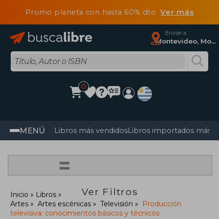
Promo planeta con hasta 60% dto
Ver más
Enviar a
Montevideo, Montevideo
0
MENÚ
Libros más vendidos
Libros importados más v
=
Ver Filtros
Inicio
Libros
Artes
Artes escénicas
Televisión
Producción
televisiva: conocimientos básicos y técnicos