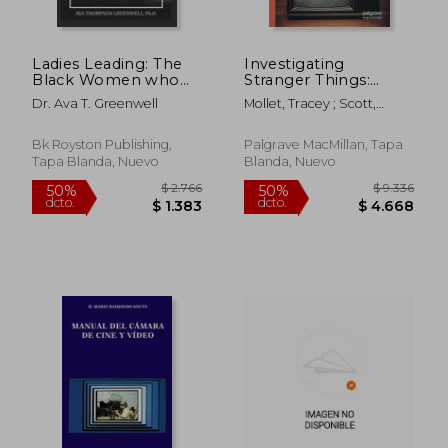
Ladies Leading: The
Investigating
Black Women who
Stranger Things:
Control Television
Upside Down in the
Dr. Ava T. Greenwell
Mollet, Tracey ; Scott,
News (en Inglés)
World of Mainstream
Lindsey
Cult Entertainment
(en Inglés)
Bk Royston Publishing,
Palgrave MacMillan, Tapa
Tapa Blanda, Nuevo
Blanda, Nuevo
$ 3.542
$ 2.6
40%
40%
dcto.
dcto.
$ 2.125
$ 1.5