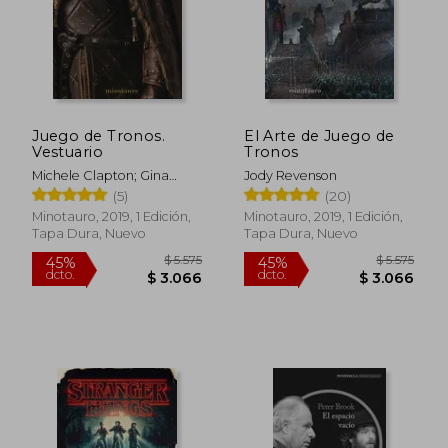
Juego de Tronos.
El Arte de Juego de
Vestuario
Tronos
Michele Clapton; Gina
Jody Revenson
Mcintyre
(5)
(20)
Minotauro, 2019, 1 Edición,
Minotauro, 2019, 1 Edición,
Tapa Dura, Nuevo
Tapa Dura, Nuevo
$ 5.575
$ 5.
45%
45%
dcto.
dcto.
$ 3.066
$ 3.0