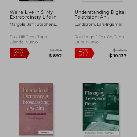
We're Live in 5: My
Understanding Digital
Extraordinary Life in
Television: An
Television (en Inglés)
Introduction to Dvb
Margolis, Jeff ; Stephens,
Lundstrom, Lars-Ingemar
Systems with
Loren ; Crystal, Billy
Satellite, Cable,
Broadband and
Post Hill Press, Tapa
Routledge, 1 Edición, Tapa
Terrestrial TV
Blanda, Nuevo
Dura, Nuevo
Distribution (en
Inglés)
$ 3.294
$ 3.3
50%
50%
dcto.
dcto.
$ 1.647
$ 1.6