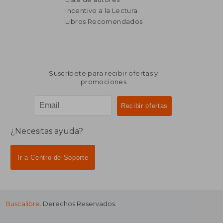
Incentivo a la Lectura
$ 3.698
$ 2.
50%
45%
dcto.
dcto.
$ 1.849
$ 1.4
Libros Recomendados
Suscríbete para recibir ofertas y
promociones
¿Necesitas ayuda?
Ir a Centro de Soporte
Buscalibre
. Derechos Reservados.