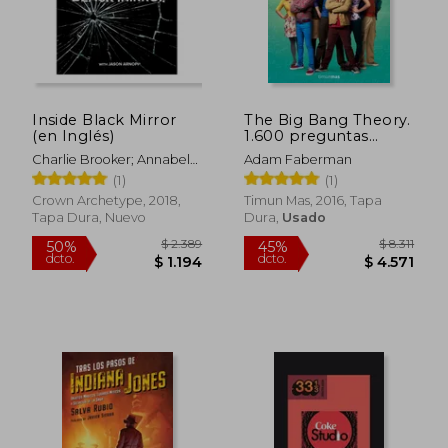
$ 1.335
$ 1.0
Inside Black Mirror
The Big Bang Theory.
(en Inglés)
1.600 preguntas
sobre tu serie favorita
Charlie Brooker; Annabel
Adam Faberman
Jones; Jason Arnopp
(1)
(1)
Crown Archetype, 2018,
Timun Mas, 2016, Tapa
Tapa Dura, Nuevo
Dura,
Usado