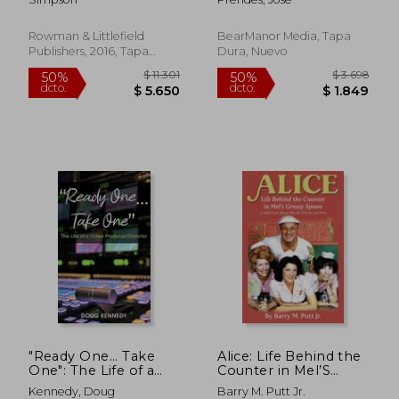
Inglés)
(hardback) (en Inglés)
Rowman & Littlefield
BearManor Media, Tapa
Publishers, 2016, Tapa
Dura, Nuevo
Dura, Nuevo
$ 19.004
$ 23.4
50%
50%
dcto.
dcto.
$ 9.502
$ 11.7
"Ready One... Take
Alice: Life Behind the
One": The Life of a
Counter in Mel’S
Video
Greasy Spoon (a
Kennedy, Doug
Barry M. Putt Jr.
Producer/Director (en
Guide to the Feature