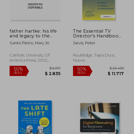
$ 1.044
$ 6.9
40%
40%
dcto.
dcto.
$ 626
$ 4.1
father hartke: his life
The Essential TV
and legacy to the
Director's Handbook
american theater (en
(en Inglés)
Santo Pietro, Mary Jo
Jarvis, Peter
Inglés)
Catholic University Of
Routledge, Tapa Dura,
America Press, 2002,
Nuevo
Nuevo