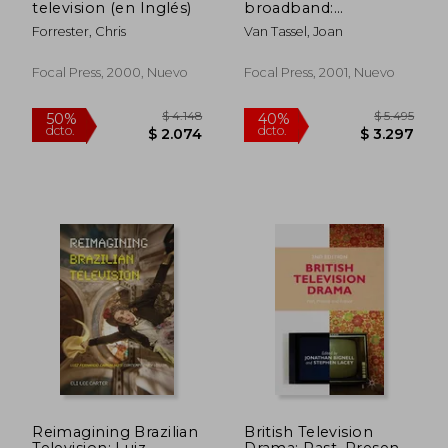
television (en Inglés)
broadband:
harvesting bandwidth
Forrester, Chris
Van Tassel, Joan
(en Inglés)
Focal Press, 2000, Nuevo
Focal Press, 2001, Nuevo
$ 4.130
$ 4.7
45%
50%
dcto.
dcto.
$ 2.271
$ 2.3
Reimagining Brazilian
British Television
Television: Luiz
Drama: Past, Present