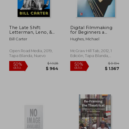
The Late Shift:
Digital Filmmaking
$ 5.671
$ 23.4
50%
50%
Letterman, Leno, &
for Beginners a
dcto.
dcto.
$ 2.835
$ 11.7
the Network Battle
Practical Guide to
Bill Carter
Hughes, Michael
for the Night (en
Video Production (en
Inglés)
Inglés)
Open Road Media, 2019,
McGraw Hill Tab, 2012, 1
Tapa Blanda, Nuevo
Edición, Tapa Blanda,
Nuevo