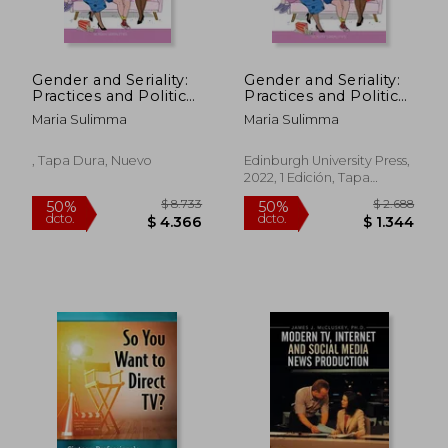
Gender and Seriality:
Gender and Seriality:
Practices and Politics
Practices and Politics
of Contemporary us
of Contemporary us
Maria Sulimma
Maria Sulimma
Television (Screen
Television (Screen
Serialities)
Serialities) (en Inglés)
, Tapa Dura, Nuevo
Edinburgh University Press,
2022, 1 Edición, Tapa
$ 3.358
$ 4.2
50%
50%
Blanda, Nuevo
dcto.
dcto.
$ 1.679
$ 2.1