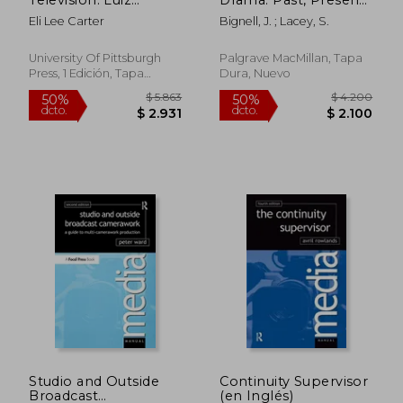
Fernando Carvalho's
and Future (en Inglés)
Eli Lee Carter
Bignell, J. ; Lacey, S.
Contemporary Vision
(Latinx and Latin
American Profiles)
University Of Pittsburgh
Palgrave MacMillan, Tapa
(en Inglés)
Press, 1 Edición, Tapa
Dura, Nuevo
Blanda, Nuevo
$ 2.892
$ 16.8
50%
40%
dcto.
dcto.
$ 1.446
$ 10.1
Studio and Outside
Continuity Supervisor
Broadcast
(en Inglés)