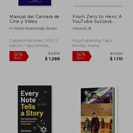
Manual del Camara de
From Zero to Hero: A
Cine y Video
YouTube Success
Story (en Inglés)
H. Mario Raimondo Souto
Vincent, B.
Catedra Ediciones, 2003, 2
Rwg Publishing, Tapa
Edición, Tapa Blanda,
Blanda, Nuevo
Usado
$ 2.766
$ 9.3
50%
50%
dcto.
dcto.
$ 1.383
$ 4.6