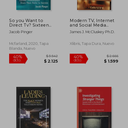
So you Want to
Modern TV, Internet
Direct Tv? Sixteen
and Social Media
Professionals Share
News Production
Jacob Pinger
James J. McCluskey Ph.D.
Their Paths to
Success (en Inglés)
Mcfarland, 2020, Tapa
Xlibris, Tapa Dura, Nuevo
Blanda, Nuevo
$ 8.733
$ 2.6
50%
50%
dcto.
dcto.
$ 4.366
$ 1.3