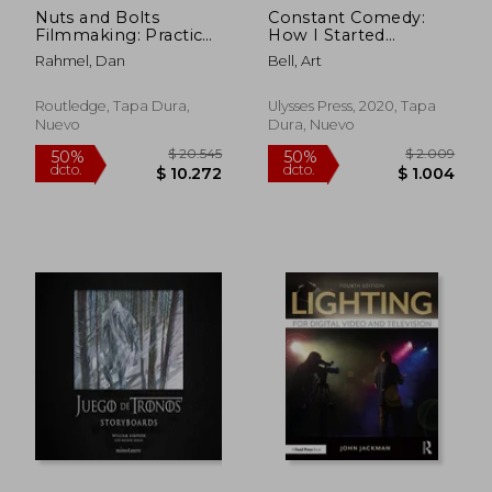
Nuts and Bolts
Constant Comedy:
$ 23.435
$ 23.4
50%
50%
Filmmaking: Practical
How I Started
dcto.
dcto.
$ 11.717
$ 11.7
Techniques for the
Comedy Central and
Rahmel, Dan
Bell, Art
Guerilla Filmmaker
Lost My Sense of
(en Inglés)
Humor (en Inglés)
Routledge, Tapa Dura,
Ulysses Press, 2020, Tapa
Nuevo
Dura, Nuevo