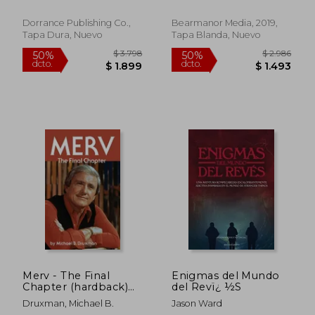
Inglés)
Film, the tv Series,
and More) (en Inglés)
Dorrance Publishing Co.,
Bearmanor Media, 2019,
Tapa Dura, Nuevo
Tapa Blanda, Nuevo
$ 8.917
$ 15.9
40%
40%
dcto.
dcto.
$ 5.350
$ 9.5
Merv - The Final
Enigmas del Mundo
Chapter (hardback)
del Revï¿ ½S
(en Inglés)
Druxman, Michael B.
Jason Ward