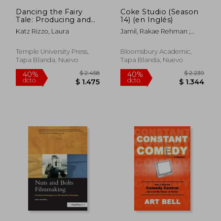
$ 892
$ 10.1
Dancing the Fairy
Coke Studio (Season
Tale: Producing and
14) (en Inglés)
Performing the
Katz Rizzo, Laura
Jamil, Rakae Rehman ;
Sleeping Beauty (en
Sarrazin, Natalie ;
Inglés)
Muzaffar, Khadija
Temple University Press,
Bloomsbury Academic,
Tapa Blanda, Nuevo
Tapa Blanda, Nuevo