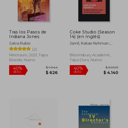
$ 2.389
$ 8.
50%
45%
dcto.
dcto.
$ 1.194
$ 4.5
Tras los Pasos de
Coke Studio (Season
Indiana Jones
14) (en Inglés)
Salva Rubio
Jamil, Rakae Rehman ;
Sarrazin, Natalie ;
(2)
Muzaffar, Khadija
Minotauro, 2021, Tapa
Bloomsbury Academic,
Blanda, Nuevo
Tapa Dura, Nuevo