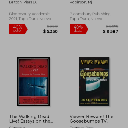
Britton, Piers D.
Robinson, Mj
Fiction Television (en
Transformation of TV
Inglés)
(en Inglés)
Bloomsbury Academic,
Bloomsbury Publishing,
2021, Tapa Dura, Nuevo
Tapa Dura, Nuevo
$ 5.863
$ 4.2
50%
50%
dcto.
dcto.
$ 2.931
$ 2.1
The Walking Dead
Viewer Beware! The
Live! Essays on the
Goosebumps TV
Television Show (en
Companion
Simpson
Prendes, Jose