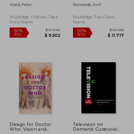
Camerawork (en
Ward, Peter
Rowlands, Avril
Inglés)
Routledge, 1 Edición, Tapa
Routledge, Tapa Dura,
Dura, Nuevo
Nuevo
$ 4.148
$ 5.4
50%
40%
dcto.
dcto.
$ 2.074
$ 3.2
Design for Doctor
Television on
Who: Vision and
Demand: Curatorial
Revision in Science
Culture and the