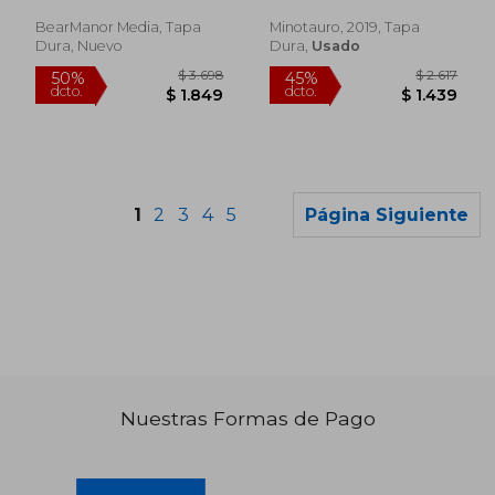
BearManor Media, Tapa
Minotauro, 2019, Tapa
Dura, Nuevo
Dura,
Usado
1
2
3
4
5
Página Siguiente
Nuestras Formas de Pago
$ 11.301
$ 3.6
50%
50%
dcto.
dcto.
$ 5.650
$ 1.8