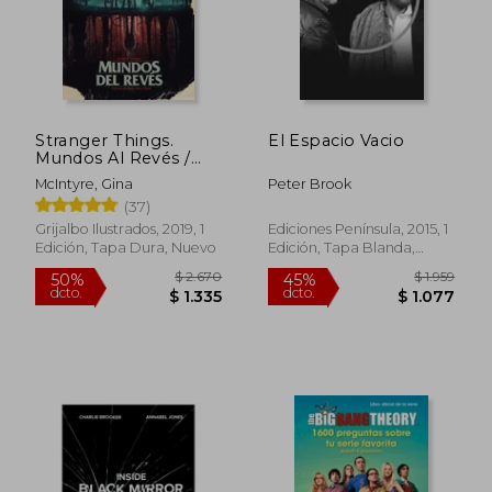
Stranger Things.
El Espacio Vacio
Mundos Al Revés /
Stranger Things:
McIntyre, Gina
Peter Brook
Worlds Turned Upside
(37)
Down
Grijalbo Ilustrados, 2019, 1
Ediciones Península, 2015, 1
Edición, Tapa Dura, Nuevo
Edición, Tapa Blanda,
Nuevo
$ 2.670
$ 1.
50%
45%
dcto.
dcto.