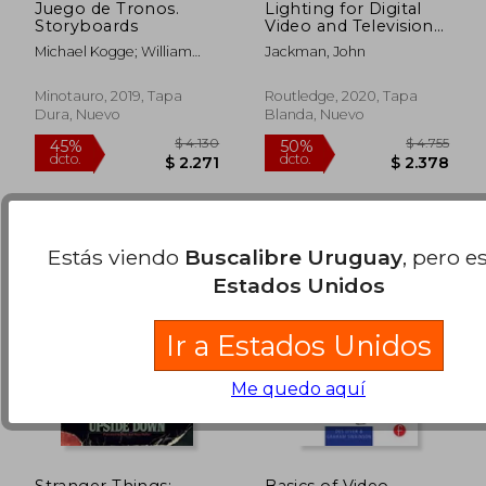
Juego de Tronos.
Lighting for Digital
Storyboards
Video and Television
(en Inglés)
Michael Kogge; William
Jackman, John
$ 2.458
$ 2.2
Simpson
40%
40%
dcto.
dcto.
$ 1.475
$ 1.3
Minotauro, 2019, Tapa
Routledge, 2020, Tapa
Dura, Nuevo
Blanda, Nuevo
Estás viendo
Buscalibre Uruguay
, pero e
Estados Unidos
Ir a Estados Unidos
Me quedo aquí
Stranger Things:
Basics of Video