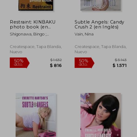
Restraint: KINBAKU
Subtle Angels: Candy
photo book (en
Crush 2 (en Inglés)
Inglés)
Shigonawa, Bingo ;
Vain, Nina
Sakurai, Yuki
Createspace, Tapa Blanda,
Createspace, Tapa Blanda,
Nuevo
Nuevo
$ 2.938
$ 1.
50%
50%
dcto.
dcto.
$ 1.469
$ 8