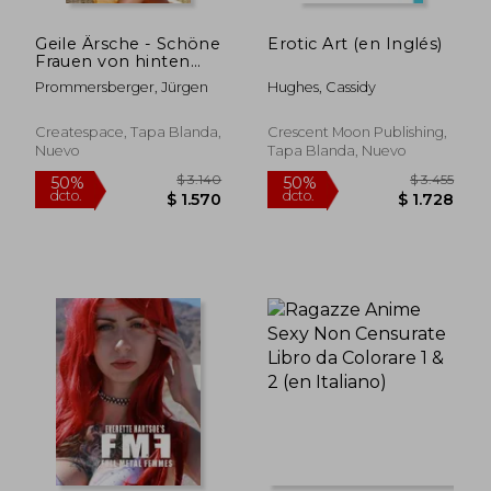
Geile Ärsche - Schöne
Erotic Art (en Inglés)
Frauen von hinten
betrachtet (en
Prommersberger, Jürgen
Hughes, Cassidy
Alemán)
Createspace, Tapa Blanda,
Crescent Moon Publishing,
Nuevo
Tapa Blanda, Nuevo
$ 3.140
$ 1.
50%
50%
dcto.
dcto.
$ 1.570
$ 8