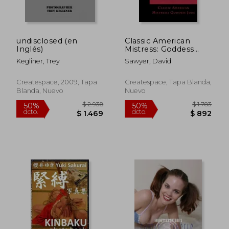
undisclosed (en
Classic American
Inglés)
Mistress: Goddess
Jude (en Inglés)
Kegliner, Trey
Sawyer, David
Createspace, 2009, Tapa
Createspace, Tapa Blanda,
Blanda, Nuevo
Nuevo
$ 1.629
$ 5.
50%
50%
dcto.
dcto.
$ 815
$ 2.7