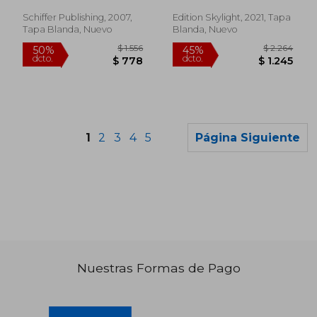
Schiffer Publishing, 2007,
Edition Skylight, 2021, Tapa
Tapa Blanda, Nuevo
Blanda, Nuevo
1
2
3
4
5
Página Siguiente
Nuestras Formas de Pago
$ 1.860
$ 5.4
50%
50%
dcto.
dcto.
$ 930
$ 2.7