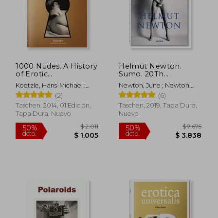
1000 Nudes. A History
Helmut Newton.
of Erotic
Sumo. 20Th
Photography From
Anniversary --
Koetzle, Hans-Michael ;
Newton, June ; Newton,
1839-1939 (en Inglés)
Multilingual (en
Scheid, Uwe
Helmut
(2)
(6)
Inglés)
Taschen, 2014, 01 Edición,
Taschen, 2019, Tapa Dura,
Tapa Dura, Nuevo
Nuevo
$ 2.011
$ 7.6
50%
50%
dcto.
dcto.
$ 1.005
$ 3.8