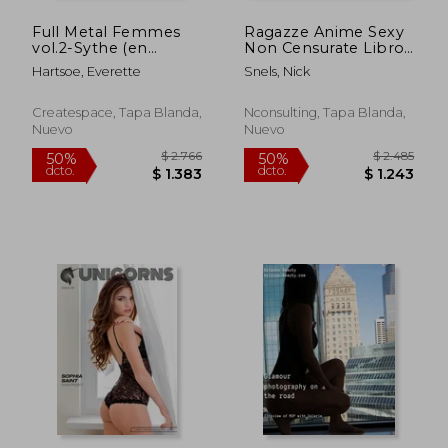
Full Metal Femmes
Ragazze Anime Sexy
vol.2-Sythe (en
Non Censurate Libro
Inglés)
da Colorare 1 & 2 (en
Hartsoe, Everette
Snels, Nick
Italiano)
Createspace, Tapa Blanda,
Nconsulting, Tapa Blanda,
Nuevo
Nuevo
$ 3.140
$ 3.4
50%
50%
dcto.
dcto.