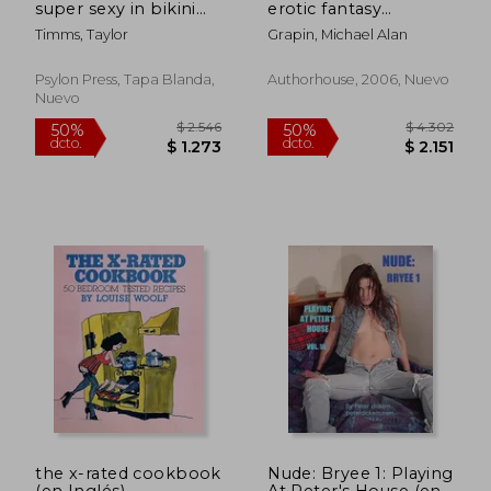
super sexy in bikini
erotic fantasy
brazilieni, cu string,
photography of
Timms, Taylor
Grapin, Michael Alan
albi, rosi, maro,
michael alan grapin
portocali,
(en Inglés)
transparenti si multe
Psylon Press, Tapa Blanda,
Authorhouse, 2006, Nuevo
alte stiluri si mo
Nuevo
$ 2.738
$ 3.3
40%
40%
dcto.
dcto.
$ 1.643
$ 2.0
the x-rated cookbook
Nude: Bryee 1: Playing
(en Inglés)
At Peter's House (en