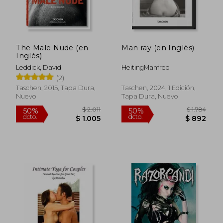
The Male Nude (en
Man ray (en Inglés)
$ 3.211
$ 5.0
50%
50%
Inglés)
dcto.
dcto.
$ 1.606
$ 2.5
Leddick, David
HeitingManfred
(2)
Taschen, 2015, Tapa Dura,
Taschen, 2024, 1 Edición,
Nuevo
Tapa Dura, Nuevo