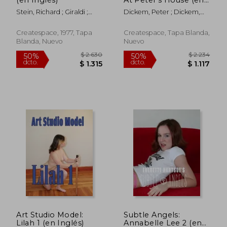
Inglés)
Stein, Richard ; Giraldi ;
Dickem, Peter ; Dickem,
Woolf, Louise
Peter
Createspace, 1977, Tapa
Createspace, Tapa Blanda,
Blanda, Nuevo
Nuevo
$ 2.264
$ 3.0
45%
50%
dcto.
dcto.
$ 1.245
$ 1.5
Art Studio Model:
Subtle Angels:
Lilah 1 (en Inglés)
Annabelle Lee 2 (en