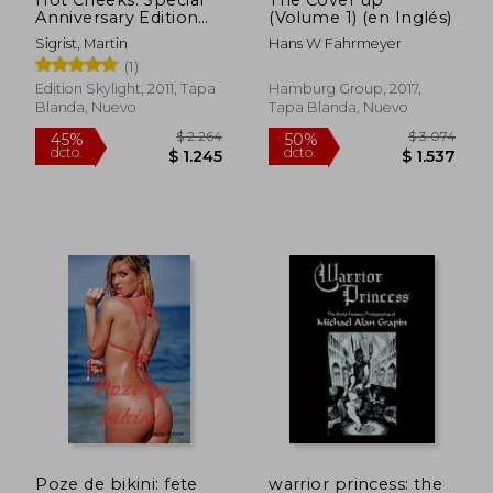
Anniversary Edition
(Volume 1) (en Inglés)
(en Inglés)
Sigrist, Martin
Hans W Fahrmeyer
(1)
Edition Skylight, 2011, Tapa
Hamburg Group, 2017,
Blanda, Nuevo
Tapa Blanda, Nuevo
$ 1.782
$ 1.5
50%
40%
dcto.
dcto.
$ 891
$ 9
Poze de bikini: fete
warrior princess: the