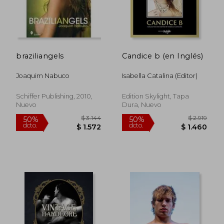
$ 5.410
$ 9.9
50%
50%
dcto.
dcto.
$ 2.705
$ 4.9
braziliangels
Candice b (en Inglés)
Joaquim Nabuco
Isabella Catalina (Editor)
Schiffer Publishing, 2010,
Edition Skylight, Tapa
Nuevo
Dura, Nuevo