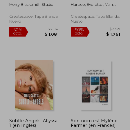
Inglés)
Merry Blacksmith Studio
Hartsoe, Everette ; Vain,
Nina
Createspace, Tapa Blanda,
Createspace, Tapa Blanda,
Nuevo
Nuevo
$ 2.546
$ 4.3
50%
50%
dcto.
dcto.
$ 1.273
$ 2.1
Subtle Angels: Allyssa
Son nom est Mylène
1 (en Inglés)
Farmer (en Francés)