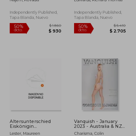
a decade of despair
(en Inglés)
Independently Published,
Independently Published,
Tapa Blanda, Nuevo
Tapa Blanda, Nuevo
$ 2.162
$ 3.
50%
50%
dcto.
dcto.
$ 1.081
$ 1.7
Altersunterschied
Vanquish - January
Eiskönigin
2023 - Australia & NZ
Geschäftsführerin 6:
(en Inglés)
Lester, Maureen
Charisma, Colin
Lesbische/Sapphische