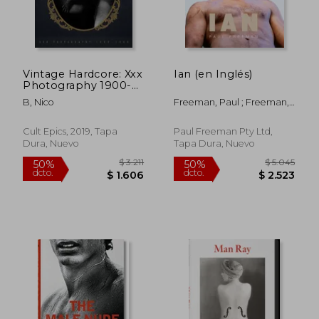
$ 3.144
$ 2.
50%
50%
dcto.
dcto.
$ 1.572
$ 1.4
Vintage Hardcore: Xxx
Ian (en Inglés)
Photography 1900-
1960 (en Inglés)
B, Nico
Freeman, Paul ; Freeman,
Paul
Cult Epics, 2019, Tapa
Paul Freeman Pty Ltd,
Dura, Nuevo
Tapa Dura, Nuevo