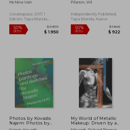
Ms Nina Vain
Pilanon, Wil
Createspace, 2017, 1
Independently Published,
Edición, Tapa Blanda,
Tapa Blanda, Nuevo
Nuevo
$ 2.630
$ 2.2
50%
50%
dcto.
dcto.
$ 1.315
$ 1.1
Photos by Kovadis
My World of Metallic
Najem: Photos by
Makeup: Driven by a
QUO (en Inglés)
passion to succeed in
Najem, Kovadis
Edwards, Richard Thomas