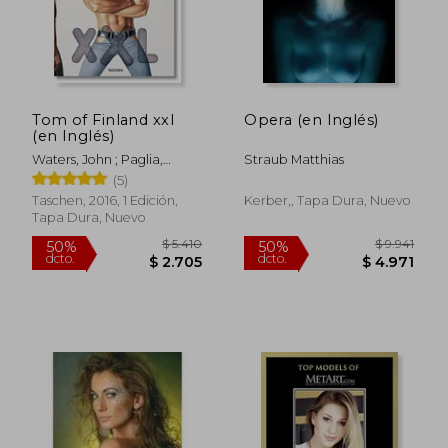
$ 1.698
$ 1.0
Tom of Finland xxl
Opera (en Inglés)
(en Inglés)
Waters, John ; Paglia,
Straub Matthias
Camille ; Oldham, Todd
(5)
Taschen, 2016, 1 Edición,
Kerber,, Tapa Dura, Nuevo
Tapa Dura, Nuevo