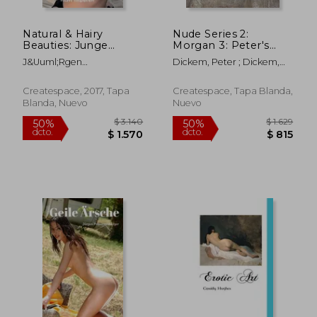
Natural & Hairy
Nude Series 2:
Beauties: Junge
Morgan 3: Peter's
Frauen die Sich Nicht
Playmates (en Inglés)
J&Uuml;Rgen
Dickem, Peter ; Dickem,
Rasieren (en Alemán)
Prommersberger
Peter
Createspace, 2017, Tapa
Createspace, Tapa Blanda,
Blanda, Nuevo
Nuevo
$ 3.521
$ 2.2
50%
50%
dcto.
dcto.
$ 1.761
$ 1.1