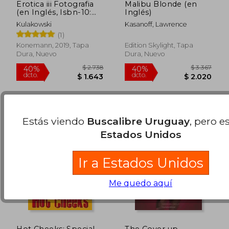
Erotica iii Fotografia
Malibu Blonde (en
(en Inglés, Isbn-10:
Inglés)
3741919934, Isbn-13:
Kulakowski
Kasanoff, Lawrence
978-3741919930)
$ 2.765
$ 3.
50%
50%
(1)
dcto.
dcto.
$ 1.383
$ 1.5
Konemann, 2019, Tapa
Edition Skylight, Tapa
Dura, Nuevo
Dura, Nuevo
Estás viendo
Buscalibre Uruguay
, pero e
Estados Unidos
Ir a Estados Unidos
Me quedo aquí
Hot Cheeks: Special
The Cover up