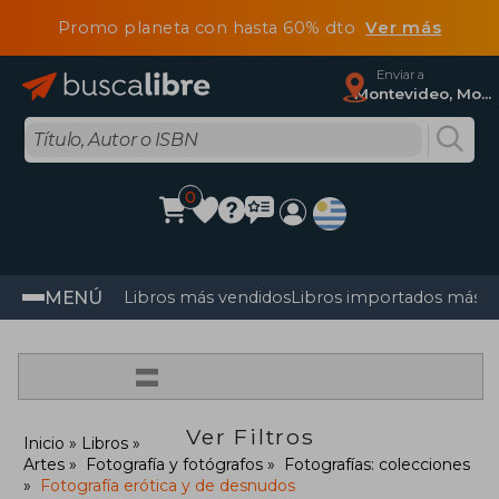
Promo planeta con hasta 60% dto
Ver más
Enviar a
Montevideo, Montevideo
0
MENÚ
Libros más vendidos
Libros importados más v
=
Ver Filtros
Inicio
Libros
Artes
Fotografía y fotógrafos
Fotografías: colecciones
Fotografía erótica y de desnudos