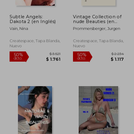
Subtle Angels:
Vintage Collection of
Dakota 2 (en Inglés)
nude Beauties (en
Alemán)
Vain, Nina
Prommersberger, Jurgen
Createspace, Tapa Blanda,
Createspace, Tapa Blanda,
Nuevo
Nuevo
$ 3.143
$ 3.1
50%
50%
dcto.
dcto.
$ 1.571
$ 1.5