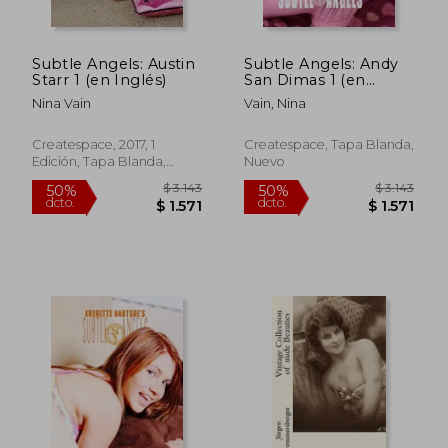
Subtle Angels: Austin
Subtle Angels: Andy
Starr 1 (en Inglés)
San Dimas 1 (en
Inglés)
Nina Vain
Vain, Nina
Createspace, 2017, 1
Createspace, Tapa Blanda,
Edición, Tapa Blanda,
Nuevo
Nuevo
$ 1.632
$ 3.1
50%
50%
dcto.
dcto.
$ 816
$ 1.5