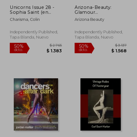
$ 1.570
$ 1.7
Unicorns Issue 28 -
Arizona-Beauty:
Sophia Saint (en
Glamour
Inglés)
Photography on the
Charisma, Colin
Arizona Beauty
road Cityviews of MSP
(en Inglés)
Independently Published,
Independently Published,
Tapa Blanda, Nuevo
Tapa Blanda, Nuevo