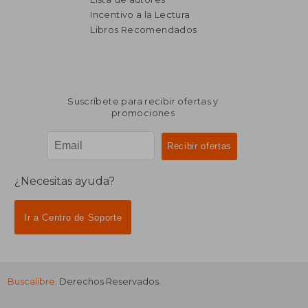
Incentivo a la Lectura
$ 1.556
$ 2.2
50%
45%
dcto.
dcto.
$ 778
$ 1.2
Libros Recomendados
Suscríbete para recibir ofertas y
promociones
¿Necesitas ayuda?
Ir a Centro de Soporte
Buscalibre
. Derechos Reservados.