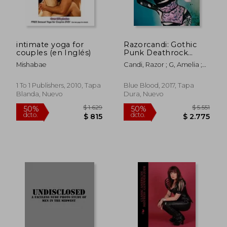
intimate yoga for
Razorcandi: Gothic
couples (en Inglés)
Punk Deathrock
Tattoo Pinup Icon
Mishabae
Candi, Razor ; G, Amelia ;
(en Inglés)
$ 2.011
$ 1.7
Black, Forrest
50%
50%
dcto.
dcto.
$ 1.005
$ 8
1 To 1 Publishers, 2010, Tapa
Blue Blood, 2017, Tapa
Blanda, Nuevo
Dura, Nuevo