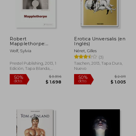
Robert
Erotica Universalis (en
Mapplethorpe:
Inglés)
Polaroids (en Inglés)
Wolf, Sylvia
Néret, Gilles
(3)
Prestel Publishing, 2013, 1
Taschen, 2013, Tapa Dura,
Edición, Tapa Blanda,
Nuevo
Nuevo
$ 3.396
$ 2.
50%
50%
dcto.
dcto.