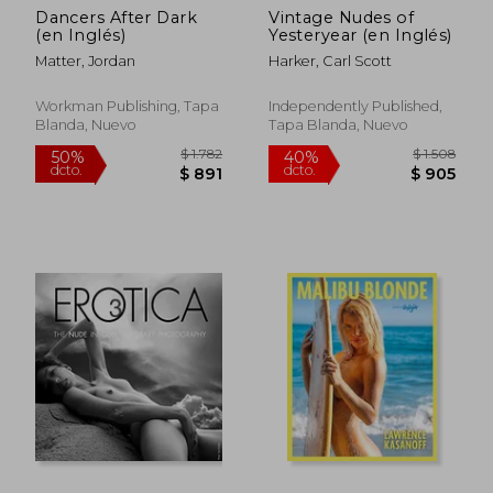
Dancers After Dark
Vintage Nudes of
$ 2.766
$ 2.4
50%
50%
(en Inglés)
Yesteryear (en Inglés)
dcto.
dcto.
$ 1.383
$ 1.2
Matter, Jordan
Harker, Carl Scott
Workman Publishing, Tapa
Independently Published,
Blanda, Nuevo
Tapa Blanda, Nuevo