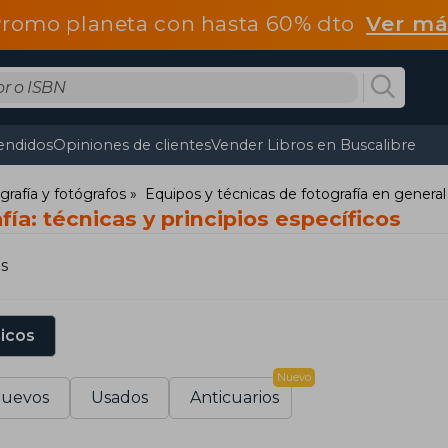
romo planeta con hasta 60% dto
Ver má
endidos
Opiniones de clientes
Vender Libros en Buscalibre
grafía y fotógrafos
Equipos y técnicas de fotografía en general
fía: técnicas y principios específicos
s
sicos
Nuevo
uevos
Usados
Anticuarios