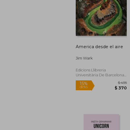
America desde el aire
$
50%
dcto.
$ 
Jim Wark
Edicions Llibreria
Universitària De Barcelona,
SL, Tapa Blanda, Nuevo