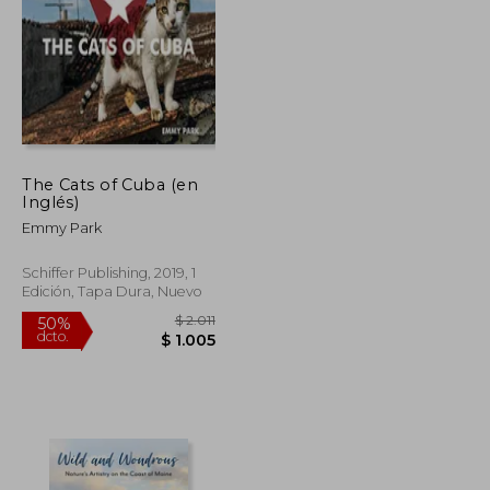
$ 6.542
$ 4.503
50%
dcto.
$ 3.271
$ 2.252
The Cats of Cuba (en
Inglés)
Emmy Park
Schiffer Publishing, 2019, 1
Edición, Tapa Dura, Nuevo