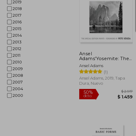
2019
2018
2017
2016
2015
50%
dcto.
$ 
2014
2013
2012
Ansel
2011
Adams'Yosemite: The
2010
Special Edition Prints
Ansel Adams
(en Inglés)
2009
(1)
2008
Ansel Adams, 2019, Tapa
2007
Dura, Nuevo
2004
2000