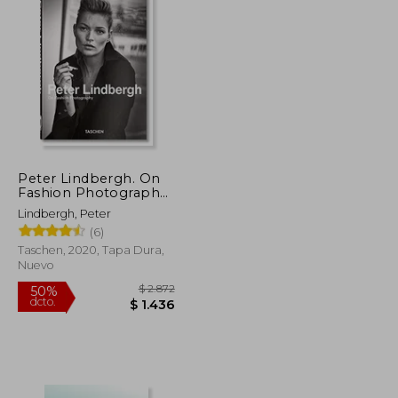
Peter Lindbergh. On
Fashion Photography.
40Th Anniversary
Lindbergh, Peter
Edition (en Inglés)
(6)
Taschen, 2020, Tapa Dura,
Nuevo