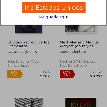
Ir a Estados Unidos
Me quedo aquí
$ 4.151
$ 2.917
50%
50%
dcto.
dcto.
2.075
$ 1.459
El Libro Secreto de los
Mert Alas and Marcus
Fotógrafos
Piggott (en Inglés)
Gustavo Geijo Alonso
Cotton, Charlotte
Eolas Ediciones, Tapa
Taschen, 2018, 1 Edición,
Blanda, Nuevo
Tapa Dura, Nuevo