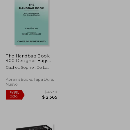
$ 2.791
$ 2.872
50%
dcto.
$ 1.535
$ 1.436
The Handbag Book:
400 Designer Bags
That Changed Fashion
Gachet, Sophie ; De La
(en Inglés)
Fressange, Ines
Abrams Books, Tapa Dura,
Nuevo