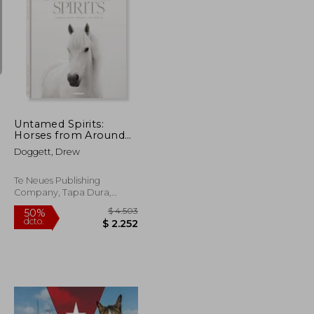
$ 1.784
$ 1.782
50%
dcto.
$ 892
$ 891
Untamed Spirits:
Horses from Around
the World (en Inglés)
Doggett, Drew
Te Neues Publishing
Company, Tapa Dura,
Nuevo