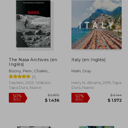
The Nasa Archives (en
Italy (en Inglés)
Inglés)
Bizony, Piers ; Chaikin,
Malin, Gray
Andrew ; Launius, Roger
(1)
Taschen, 2023, 1 Edición,
Harry N. Abrams, 2019, Tapa
Tapa Dura, Nuevo
Dura, Nuevo
 2.238
$ 2.872
50%
50%
dcto.
dcto.
 1.119
$ 1.436