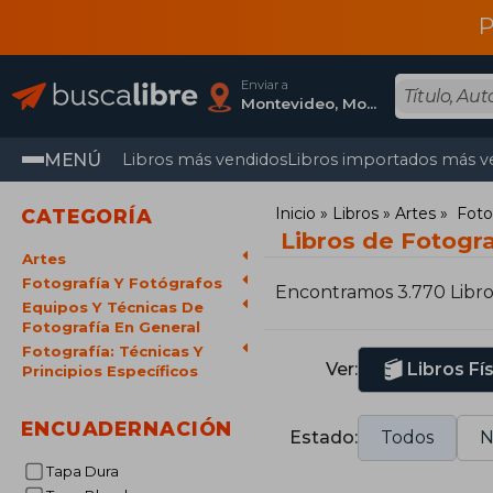
P
Enviar a
Montevideo, Montevideo
MENÚ
Libros más vendidos
Libros importados más v
Inicio
Libros
Artes
Foto
CATEGORÍA
Libros de Fotogra
Artes
Fotografía Y Fotógrafos
Encontramos 3.770 Libro
Equipos Y Técnicas De
Fotografía En General
Fotografía: Técnicas Y
Ver:
Libros Fí
Principios Específicos
ENCUADERNACIÓN
Estado:
Todos
N
Tapa Dura