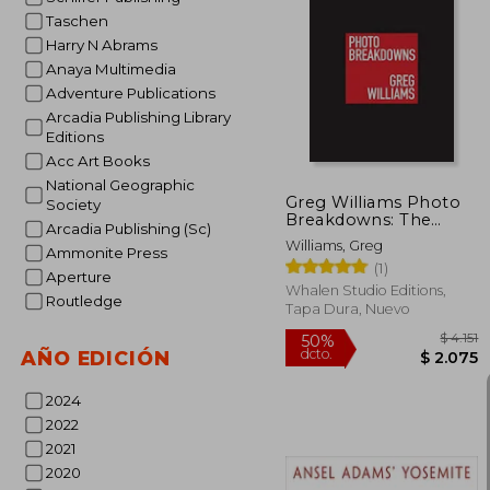
Taschen
Harry N Abrams
15%
Anaya Multimedia
dcto.
Adventure Publications
Arcadia Publishing Library
Editions
Acc Art Books
National Geographic
Greg Williams Photo
Society
Breakdowns: The
Arcadia Publishing (Sc)
Skills and Secrets
Williams, Greg
Ammonite Press
Behind 100 Celebrity
(1)
Portraits (1) (en Inglés)
Aperture
Whalen Studio Editions,
Routledge
Tapa Dura, Nuevo
AÑO EDICIÓN
2024
2022
2021
2020