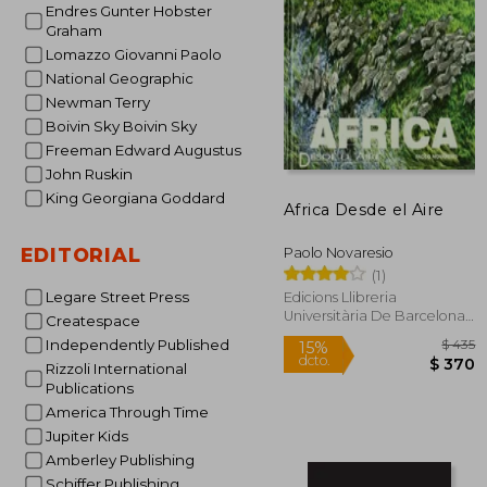
Endres Gunter Hobster
$
50%
Graham
dcto.
$ 
Lomazzo Giovanni Paolo
National Geographic
Newman Terry
Boivin Sky Boivin Sky
Freeman Edward Augustus
John Ruskin
King Georgiana Goddard
Africa Desde el Aire
EDITORIAL
Paolo Novaresio
(1)
Legare Street Press
Edicions Llibreria
Universitària De Barcelona,
Createspace
Sl, 2012, Tapa Dura, Nuevo
Independently Published
Rizzoli International
Publications
America Through Time
Jupiter Kids
Amberley Publishing
Schiffer Publishing