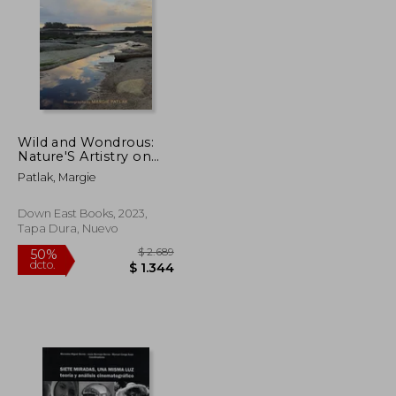
Wild and Wondrous:
$ 3.824
$ 2.011
Nature'S Artistry on
50%
the Coast of Maine (en
dcto.
$ 1.912
$ 1.005
Patlak, Margie
Inglés)
Down East Books, 2023,
Tapa Dura, Nuevo