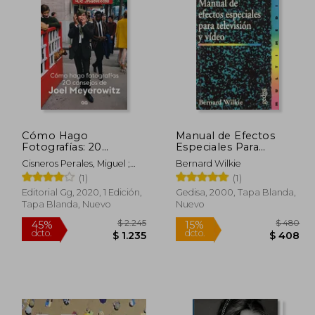
 3.144
$ 6.842
45%
45%
dcto.
dcto.
1.572
$ 3.763
Cómo Hago
Manual de Efectos
Fotografías: 20
Especiales Para
Consejos de Joel
Television y Video
Cisneros Perales, Miguel ;
Bernard Wilkie
Meyerowitz
Meyerowitz, Joel
(1)
(1)
Editorial Gg, 2020, 1 Edición,
Gedisa, 2000, Tapa Blanda,
Tapa Blanda, Nuevo
Nuevo