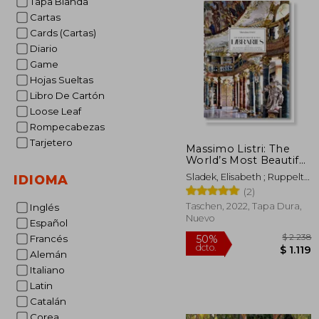
Tapa Blanda
Cartas
Cards (Cartas)
Diario
Game
Hojas Sueltas
Libro De Cartón
Loose Leaf
Rompecabezas
Tarjetero
Massimo Listri: The
World’s Most Beautiful
Libraries (en Inglés)
Sladek, Elisabeth ; Ruppelt,
IDIOMA
Georg ; Listri, Massimo
(2)
Taschen, 2022, Tapa Dura,
Inglés
Nuevo
Español
Francés
Alemán
Italiano
Latin
$
50%
Catalán
dcto.
$
Corea