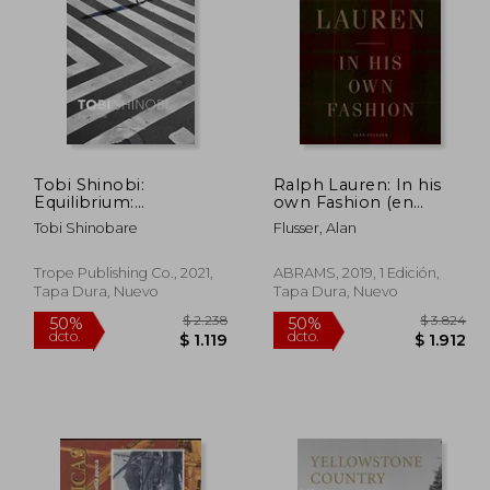
$ 2.917
$ 685
15%
50%
dcto.
dcto.
1.459
$ 582
Tobi Shinobi:
Ralph Lauren: In his
Equilibrium:
own Fashion (en
Equilibrium (Trope
Inglés)
Tobi Shinobare
Flusser, Alan
Emerging
Photographers) (en
Inglés)
Trope Publishing Co., 2021,
ABRAMS, 2019, 1 Edición,
Tapa Dura, Nuevo
Tapa Dura, Nuevo