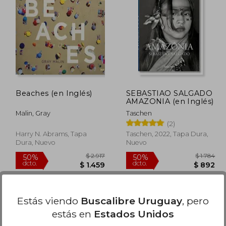
$ 435
$ 2.245
45%
15%
dcto.
dcto.
$ 370
$ 1.235
Beaches (en Inglés)
SEBASTIAO SALGADO
AMAZONIA (en Inglés)
Malin, Gray
Taschen
(2)
Harry N. Abrams, Tapa
Taschen, 2022, Tapa Dura,
Dura, Nuevo
Nuevo
Estás viendo
Buscalibre Uruguay
, pero
estás en
Estados Unidos