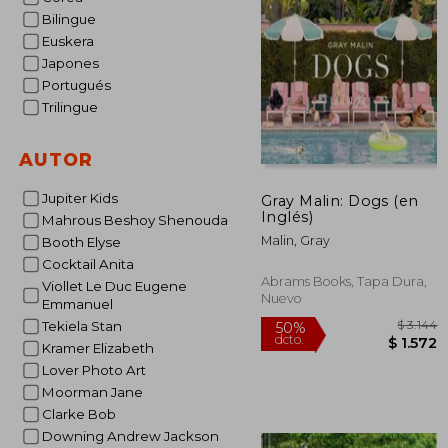
Bilingue
Euskera
Japones
Portugués
Trilingue
AUTOR
Jupiter Kids
Gray Malin: Dogs (en
Inglés)
Mahrous Beshoy Shenouda
Malin, Gray
Booth Elyse
Cocktail Anita
Abrams Books, Tapa Dura,
Viollet Le Duc Eugene
Nuevo
Emmanuel
Tekiela Stan
Kramer Elizabeth
Lover Photo Art
Moorman Jane
Clarke Bob
Downing Andrew Jackson