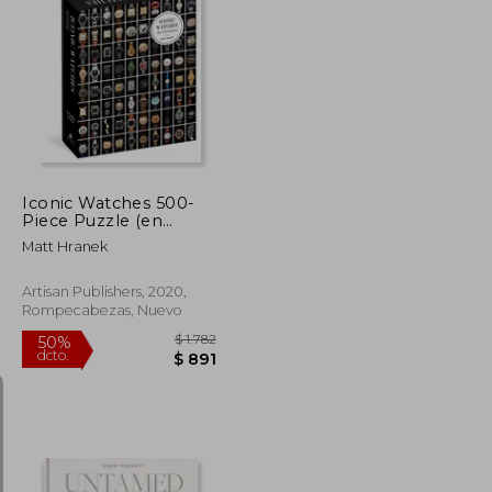
$ 480
$ 4.730
50%
dcto.
$ 408
$ 2.365
Iconic Watches 500-
Piece Puzzle (en
Inglés)
Matt Hranek
Artisan Publishers, 2020,
Rompecabezas, Nuevo