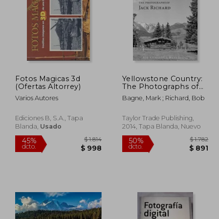
Fotos Magicas 3d
Yellowstone Country:
 2.640
$ 2.238
(Ofertas Altorrey)
The Photographs of
50%
50%
Jack Richard (en
dcto.
dcto.
1.320
$ 1.119
Varios Autores
Bagne, Mark ; Richard, Bob
Inglés)
Ediciones B, S.A., Tapa
Taylor Trade Publishing,
Blanda,
Usado
2014, Tapa Blanda, Nuevo