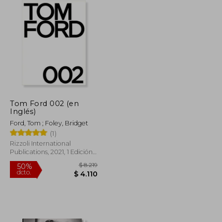
Tom Ford 002 (en
Inglés)
Ford, Tom ; Foley, Bridget
(1)
Rizzoli International
Publications, 2021, 1 Edición,
Tapa Dura, Nuevo
$ 3.144
$ 8.219
50%
dcto.
$ 1.572
$ 4.110