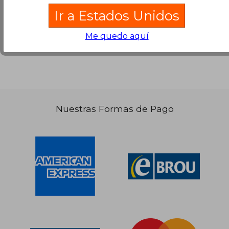
la Búsqueda
sin exigir que estén presentes todos
Ir a Estados Unidos
los términos buscados..
$ 1.230
35%
Me quedo aquí
dcto.
$ 800
Nuestras Formas de Pago