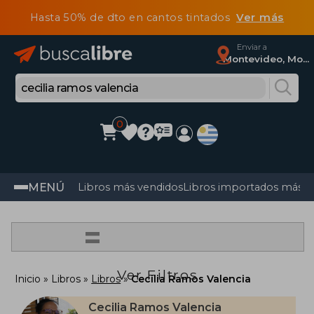
Hasta 50% de dto en cantos tintados
Ver más
Enviar a
Montevideo, Montevideo
0
MENÚ
Libros más vendidos
Libros importados más v
=
Ver Filtros
Inicio
Libros
Libros
Cecilia Ramos Valencia
Cecilia Ramos Valencia