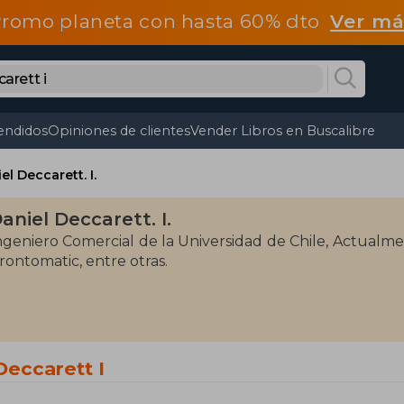
romo planeta con hasta 60% dto
Ver má
endidos
Opiniones de clientes
Vender Libros en Buscalibre
el Deccarett. I.
aniel Deccarett. I.
ngeniero Comercial de la Universidad de Chile, Actualm
rontomatic, entre otras.
Deccarett I