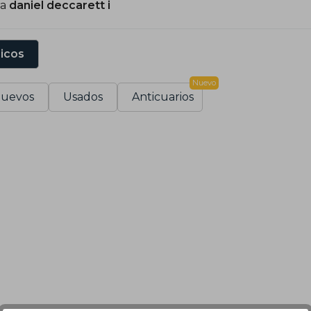
ra
daniel deccarett i
sicos
Nuevo
uevos
Usados
Anticuarios