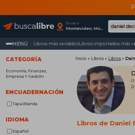
P
Enviar a
Montevideo, Montevideo
MENÚ
Libros más vendidos
Libros importados más v
Inicio
Libros
Libros
Dani
CATEGORÍA
Economía, Finanzas,
D
Empresa Y Gestión
I
P
ENCUADERNACIÓN
Tapa Blanda
IDIOMA
Libros de Daniel 
Español