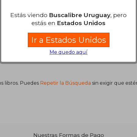
Estás viendo
Buscalibre Uruguay
, pero
estás en
Estados Unidos
Ir a Estados Unidos
Me quedo aquí
$ 875
$ 744
s libros. Puedes
Repetir la Búsqueda
sin exigir que est
Nuestras Formas de Pago