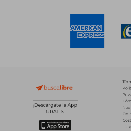
Tér
Polí
Priv
Cóm
¡Descárgate la App
Nue
GRATIS!
Opin
Cost
List