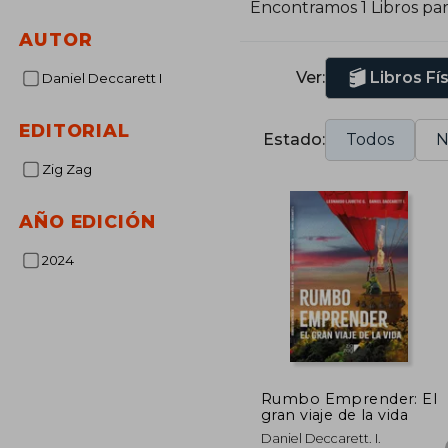
Encontramos 1 Libros pa
AUTOR
Ver:
Libros Fí
Daniel Deccarett I
EDITORIAL
Estado:
Todos
N
Zig Zag
AÑO EDICIÓN
2024
Rumbo Emprender: El
gran viaje de la vida
Daniel Deccarett. I.