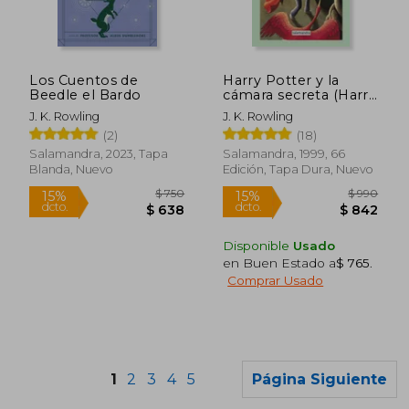
$ 2.390
$ 1.
15%
15%
dcto.
dcto.
$ 2.032
$ 9
Los Cuentos de
Harry Potter y la
Beedle el Bardo
cámara secreta (Harry
Potter 2)
J. K. Rowling
J. K. Rowling
(2)
(18)
Salamandra, 2023, Tapa
Salamandra, 1999, 66
Blanda, Nuevo
Edición, Tapa Dura, Nuevo
Disponible
Usado
en Buen Estado a
$ 765
.
Comprar Usado
Rápido
Rápido
1
2
3
4
5
Página Siguiente