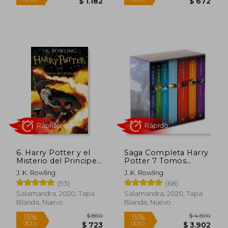
Rápido
Rápido
6. Harry Potter y el
Saga Completa Harry
Misterio del Principe (
Potter 7 Tomos
Bolsillo )
Estuche
$ 2.590
$ 1.3
J. K. Rowling
J. K. Rowling
15%
15%
dcto.
dcto.
$ 2.202
$ 1.1
(93)
(68)
Salamandra, 2020, Tapa
Salamandra, 2020, Tapa
Blanda, Nuevo
Blanda, Nuevo