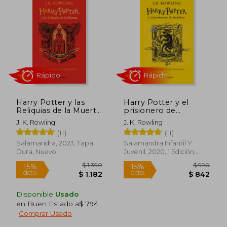
Rápido
Rápido
Harry Potter y las
Harry Potter y el
Reliquias de la Muerte
prisionero de
(7) Gryffindor (Td)
Azkaban (edición
J. K. Rowling
J. K. Rowling
Edicion 20 Aniversario
Hufflepuff del 20°
(11)
(11)
aniversario) (Harry
Potter 3)
Salamandra, 2023, Tapa
Salamandra Infantil Y
$ 1.150
$ 9
15%
15%
Dura, Nuevo
Juvenil, 2020, 1 Edición,
dcto.
dcto.
$ 978
$ 8
Tapa Dura, Nuevo
Disponible
Usado
en Buen Estado a
$ 794
.
Comprar Usado