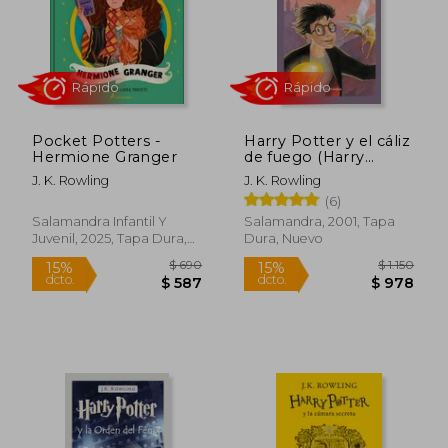
Rápido
Rápido
Pocket Potters -
Harry Potter y el cáliz
Hermione Granger
de fuego (Harry
Potter 4)
J. K. Rowling
J. K. Rowling
(6)
$ 1.190
$ 6
15%
15%
dcto.
dcto.
$ 1.012
$ 5
Salamandra Infantil Y
Salamandra, 2001, Tapa
Juvenil, 2025, Tapa Dura,
Dura, Nuevo
Nuevo