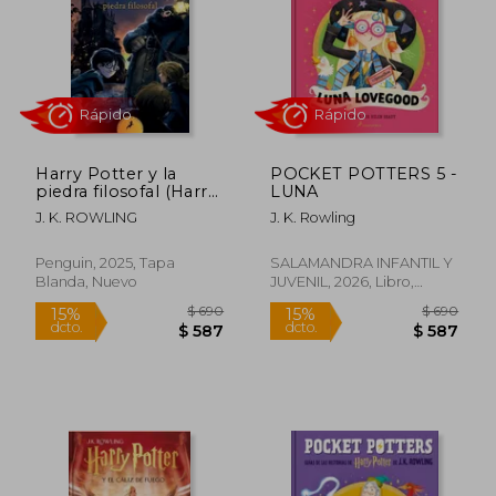
$ 990
$ 9
15%
15%
dcto.
dcto.
$ 842
$ 8
Harry Potter y la
POCKET POTTERS 5 -
piedra filosofal (Harry
LUNA
Potter 1)
J. K. ROWLING
J. K. Rowling
Penguin, 2025, Tapa
SALAMANDRA INFANTIL Y
Blanda, Nuevo
JUVENIL, 2026, Libro,
Nuevo
Rápido
Rápido