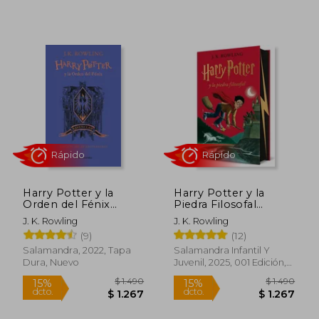
Rápido
Rápido
Harry Potter y la
Harry Potter y la
Orden del Fénix
Piedra Filosofal
(Edición Ravenclaw
(Edición Especial con
J. K. Rowling
J. K. Rowling
del 20º Aniversario)
Cantos Pintados)
(9)
(12)
(Harry Potter 1)
Salamandra, 2022, Tapa
Salamandra Infantil Y
Dura, Nuevo
Juvenil, 2025, 001 Edición,
Tapa Dura, Nuevo
$ 1.390
$ 9
15%
15%
dcto.
dcto.
$ 1.182
$ 8