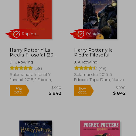
$ 990
$ 7
15%
15%
dcto.
dcto.
$ 842
$ 6
Harry Potter Y La
Harry Potter y la
Piedra Filosofal (20
Piedra Filosofal
Aniv. Gryffindor) /
J. K. Rowling
J. K. Rowling
Harry Potter and the
(38)
(49)
Sorcerer's Stone
(Gryffindor)
Salamandra Infantil Y
Salamandra, 2015, 5
Juvenil, 2018, 1 Edición,
Edición, Tapa Dura, Nuevo
Tapa Dura, Nuevo
Rápido
Rápido