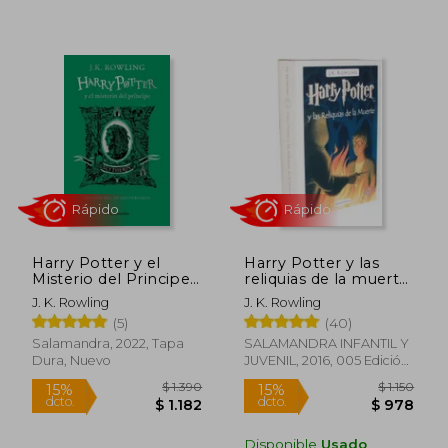
Harry Potter y el
Harry Potter y las
Misterio del Principe
reliquias de la muerte
(Edición 20
(Tapa dura)
J. K. Rowling
J. K. Rowling
Aniversario -
(5)
(40)
Slytherin)
Rápido
Rápido
Salamandra, 2022, Tapa
SALAMANDRA INFANTIL Y
Dura, Nuevo
JUVENIL, 2016, 005 Edición,
Tapa Dura, Nuevo
Disponible
Usado