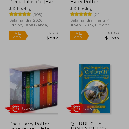
Piedra Filosofal [Harry
Harry Potter
Potter 1]
J. K. Rowling
J. K. Rowling
(309)
(24)
Salamandra, 2020, 1
Salamandra Infantil Y
Edición, Tapa Blanda,
Juvenil, 2023, 1 Edición,
Nuevo
Tapa Blanda, Nuevo
Rápido
Pack Harry Potter -
QUIDDITCH A
La serie completa
TRAVES DE LOS