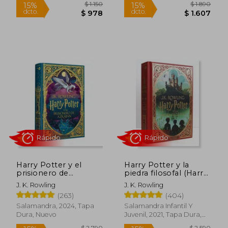
$ 1.390
$ 1.
15%
15%
dcto.
dcto.
$ 1.182
$ 9
Harry Potter y el
Harry Potter y la
prisionero de
piedra filosofal (Harry
Azkaban (Harry
Potter edición
J. K. Rowling
J. K. Rowling
Potter edición
MinaLima 1)
(263)
(404)
MinaLima 3)
Salamandra, 2024, Tapa
Salamandra Infantil Y
Dura, Nuevo
Juvenil, 2021, Tapa Dura,
Nuevo