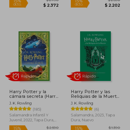
Rápido
Rápido
$ 1.150
$ 1.8
15%
15%
dcto.
dcto.
$ 978
$ 1.6
Harry Potter y la
Harry Potter y las
cámara secreta (Harry
Reliquias de la Muerte
Potter edición
(7) Slytherin (Td)
J. K. Rowling
J. K. Rowling
MinaLima 2)
Edicion 20 Aniversario
(185)
(6)
Salamandra Infantil Y
Salamandra, 2023, Tapa
Juvenil, 2022, Tapa Dura,
Dura, Nuevo
Nuevo