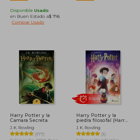
Disponible
Usado
en Buen Estado a
$ 716
.
Comprar Usado
Rápido
Rápido
Harry Potter y la
Harry Potter y la
$ 1.390
$ 7
15%
15%
Camara Secreta
piedra filosofal (Harry
dcto.
dcto.
$ 1.182
$ 6
Potter 1)
J. K. Rowling
J. K. Rowling
(177)
(1)