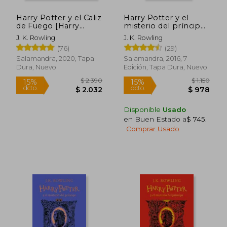
Harry Potter y el Caliz
Harry Potter y el
de Fuego [Harry
misterio del príncipe
Potter 4] [Edicion
(Tapa dura)
J. K. Rowling
J. K. Rowling
Ilustrada]
(76)
(29)
Rápido
Rápido
Salamandra, 2020, Tapa
Salamandra, 2016, 7
Dura, Nuevo
Edición, Tapa Dura, Nuevo
Disponible
Usado
en Buen Estado a
$ 745
.
Comprar Usado
$ 990
$ 9
15%
15%
dcto.
dcto.
$ 842
$ 8