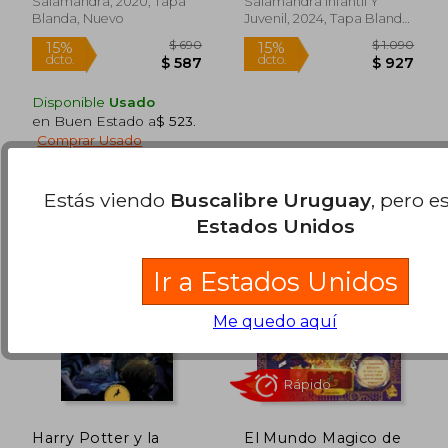
Salamandra, 2020, Tapa
Salamandra Infantil Y
Blanda, Nuevo
Juvenil, 2024, Tapa Blanda,
Nuevo
Disponible
Usado
en Buen Estado a
$ 523
.
Comprar Usado
Estás viendo
Buscalibre Uruguay
, pero e
Estados Unidos
Rápido
Rápido
Ir a Estados Unidos
Me quedo aquí
$ 850
$ 4.5
15%
15%
Harry Potter y la
El Mundo Magico de
dcto.
dcto.
$ 723
$ 3.9