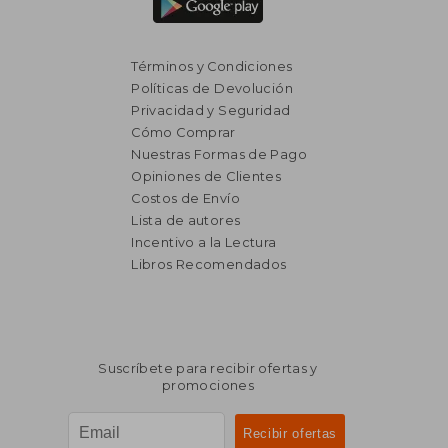
Términos y Condiciones
Políticas de Devolución
Privacidad y Seguridad
Cómo Comprar
Nuestras Formas de Pago
Opiniones de Clientes
Costos de Envío
Lista de autores
$ 750
$ 9
15%
15%
Incentivo a la Lectura
dcto.
dcto.
$ 638
$ 8
Libros Recomendados
Suscríbete para recibir ofertas y
promociones