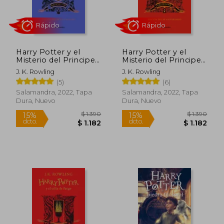
Harry Potter y el
Harry Potter y el
Misterio del Principe
Misterio del Principe
(Edición 20
(6) (Td) Edicion 20
J. K. Rowling
J. K. Rowling
Aniversario -
Aniversario
Rápido
(5)
(6)
Ravenclaw)
(Gryffindor)
Salamandra, 2022, Tapa
Salamandra, 2022, Tapa
Dura, Nuevo
Dura, Nuevo
$ 990
$ 8
15%
15%
dcto.
dcto.
$ 842
$ 7