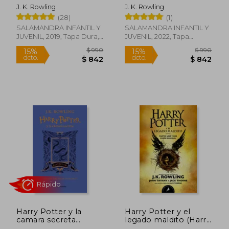
(edición Gryffindor del
J. K. Rowling
J. K. Rowling
20º aniversario) (Harry
Rápido
(28)
(1)
Potter 2)
SALAMANDRA INFANTIL Y
SALAMANDRA INFANTIL Y
JUVENIL, 2019, Tapa Dura,
JUVENIL, 2022, Tapa
Nuevo
Blanda, Nuevo
$ 690
$ 1.8
15%
15%
dcto.
dcto.
$ 587
$ 1.5
Harry Potter y la
Harry Potter y el
camara secreta
legado maldito (Harry
(edición Ravenclaw
Potter 8)