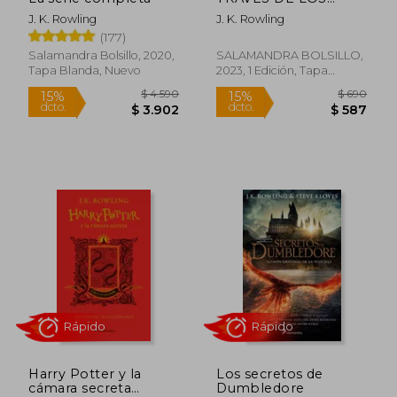
TIEMPOS UN LIBRO
J. K. Rowling
J. K. Rowling
DE LA BIBLIOTECA
(177)
Salamandra Bolsillo, 2020,
SALAMANDRA BOLSILLO,
Tapa Blanda, Nuevo
2023, 1 Edición, Tapa
Blanda, Nuevo
$ 690
$ 1.0
15%
15%
dcto.
dcto.
$ 587
$ 9
Harry Potter y la
Los secretos de
cámara secreta
Dumbledore