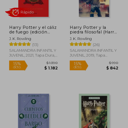
Harry Potter y el cáliz
Harry Potter y la
de fuego (edición
piedra filosofal (Harry
Gryffindor de 20º
Potter 1)
J. K. Rowling
J. K. Rowling
aniversario) (Harry
(13)
(26)
Potter 4)
SALAMANDRA INFANTIL Y
SALAMANDRA INFANTIL Y
JUVENIL, 2021, Tapa Dura,
JUVENIL, 2019, Tapa
Nuevo
Blanda, Nuevo
Rápido
Rápido