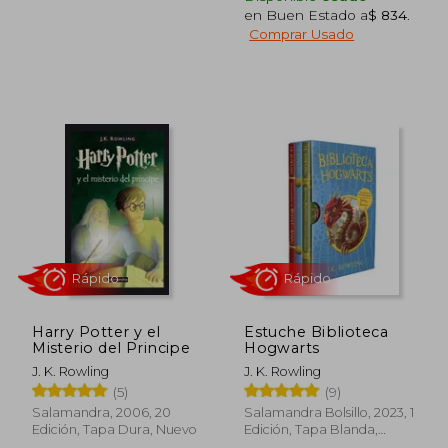
en Buen Estado a
$ 834
.
Comprar Usado
$ 1.490
$ 1.4
15%
15%
dcto.
dcto.
$ 1.267
$ 1.2
Harry Potter y el
Estuche Biblioteca
Misterio del Principe
Hogwarts
J. K. Rowling
J. K. Rowling
Rápido
Rápido
(5)
(9)
Salamandra, 2006, 20
Salamandra Bolsillo, 2023, 1
Edición, Tapa Dura, Nuevo
Edición, Tapa Blanda,
Nuevo