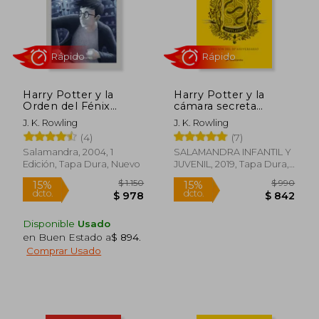
Rápido
Rápido
Harry Potter y la
Harry Potter y la
Orden del Fénix
cámara secreta
(Harry Potter 5)
(edición Hufflepuff
J. K. Rowling
J. K. Rowling
del 20º aniversario)
(4)
(7)
(Harry Potter 2)
Salamandra, 2004, 1
SALAMANDRA INFANTIL Y
Edición, Tapa Dura, Nuevo
JUVENIL, 2019, Tapa Dura,
$ 690
$ 1.
15%
15%
Nuevo
dcto.
dcto.
$ 587
$ 9
Disponible
Usado
en Buen Estado a
$ 894
.
Comprar Usado