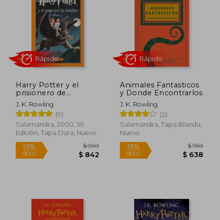
$ 690
$ 6
15%
15%
dcto.
dcto.
$ 587
$ 5
Harry Potter y el
Animales Fantasticos
prisionero de
y Donde Encontrarlos
Azkaban (Harry
J. K. Rowling
J. K. Rowling
Potter 3)
(9)
(2)
Salamandra, 2000, 59
Salamandra, Tapa Blanda,
Edición, Tapa Dura, Nuevo
Nuevo
Rápido
Rápido