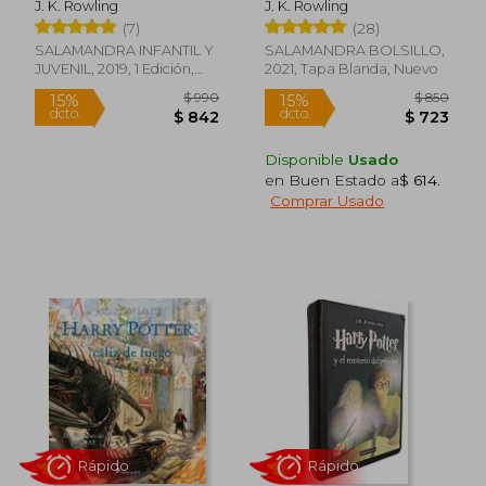
J. K. Rowling
J. K. Rowling
del 20° aniversario)
(7)
(28)
(Harry Potter 2)
SALAMANDRA INFANTIL Y
SALAMANDRA BOLSILLO,
JUVENIL, 2019, 1 Edición,
2021, Tapa Blanda, Nuevo
Rápido
Rápido
Tapa Dura, Nuevo
Disponible
Usado
en Buen Estado a
$ 614
.
Comprar Usado
$ 4.590
$ 6
15%
15%
dcto.
dcto.
$ 3.902
$ 5