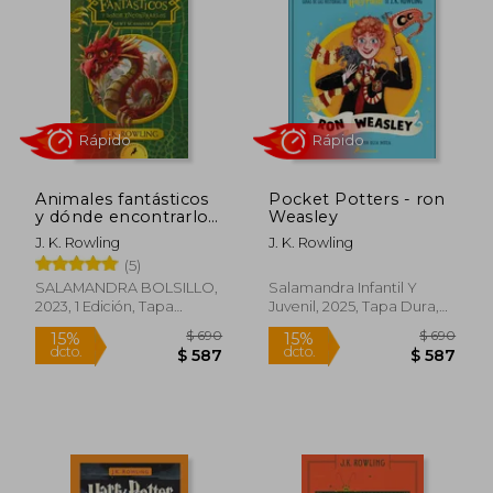
15%
15%
dcto.
dcto.
$ 587
$ 5
Animales fantásticos
Pocket Potters - ron
y dónde encontrarlos
Weasley
(Un libro de la
J. K. Rowling
J. K. Rowling
biblioteca de
(5)
Hogwarts)
SALAMANDRA BOLSILLO,
Salamandra Infantil Y
2023, 1 Edición, Tapa
Juvenil, 2025, Tapa Dura,
Rápido
Rápido
Blanda, Nuevo
Nuevo