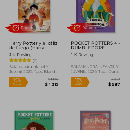
Harry Potter y el cáliz
POCKET POTTERS 4 -
$ 690
$ 6
de fuego (Harry
DUMBLEDORE
15%
15%
dcto.
dcto.
Potter 4)
$ 587
$ 5
J. K. Rowling
J. K. Rowling
(2)
Salamandra Infantil Y
SALAMANDRA INFANTIL Y
Juvenil, 2025, Tapa Blanda,
JUVENIL, 2026, Tapa Dura,
Nuevo
Nuevo