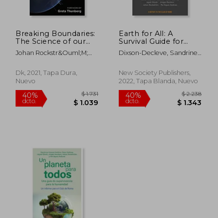
Breaking Boundaries:
Earth for All: A
The Science of our
Survival Guide for
Planet (en Inglés)
Humanity (en Inglés)
Johan Rockstr&Ouml;M;
Dixson-Decleve, Sandrine ;
Owen Gaffney
Gaffney, Owen ; Ghosh,
Jayati
Dk, 2021, Tapa Dura,
New Society Publishers,
Nuevo
2022, Tapa Blanda, Nuevo
$ 1.731
$ 2.2
40%
40%
dcto.
dcto.
$ 1.039
$ 1.3