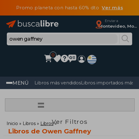
Promo planeta con hasta 60% dto
Ver más
Enviar a
Montevideo, Montevideo
0
MENÚ
Libros más vendidos
Libros importados más v
=
Ver Filtros
Inicio
Libros
Libros
Libros de Owen Gaffney