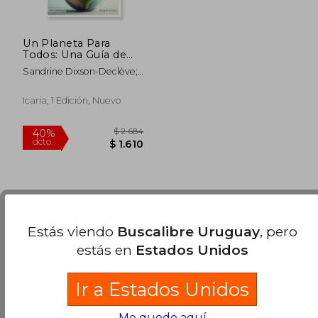
Un Planeta Para
Todos: Una Guía de
Supervivencia Para la
Sandrine Dixson-Declève;
Humanidad un
Owen Gaffney; Jayati
Informe Para el Club
Ghosh; Jorgen Randers;
de Roma
Icaria, 1 Edición, Nuevo
Johan Rockström; Per
Espen Stoknes
Se han encontrado pocos libros. Puedes
Repetir
Estás viendo
Buscalibre Uruguay
, pero
la Búsqueda
sin exigir que estén presentes todos
los términos buscados..
estás en
Estados Unidos
$ 2.684
40%
dcto.
$ 1.610
Ir a Estados Unidos
Me quedo aquí