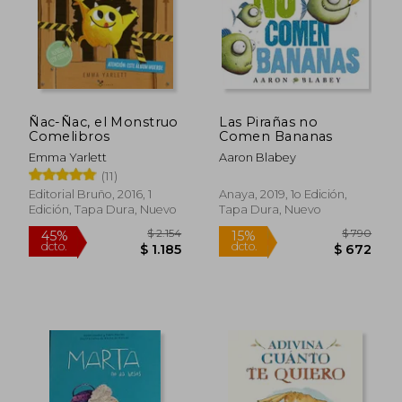
Ñac-Ñac, el Monstruo
Las Pirañas no
Comelibros
Comen Bananas
Emma Yarlett
Aaron Blabey
(11)
Editorial Bruño, 2016, 1
Anaya, 2019, 1o Edición,
Edición, Tapa Dura, Nuevo
Tapa Dura, Nuevo
$ 2.154
$ 7
45%
15%
dcto.
dcto.
$ 1.185
$ 6