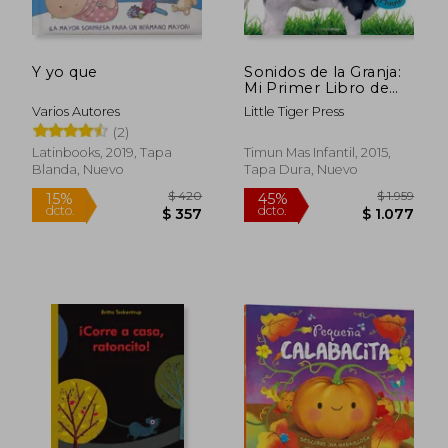
Y yo que
Sonidos de la Granja:
Mi Primer Libro de
Texturas y Sonidos
Varios Autores
Little Tiger Press
(2)
Latinbooks, 2019, Tapa
Timun Mas Infantil, 2015,
Blanda, Nuevo
Tapa Dura, Nuevo
$ 1.585
$ 7
45%
15%
dcto.
dcto.
$ 872
$ 6