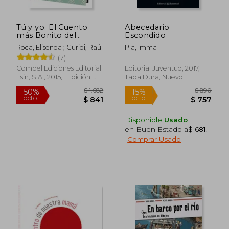
Tú y yo. El Cuento
Abecedario
más Bonito del
Escondido
Mundo
Roca, Elisenda ; Guridi, Raúl
Pla, Imma
(7)
Combel Ediciones Editorial
Editorial Juventud, 2017,
Esin, S.A., 2015, 1 Edición,
Tapa Dura, Nuevo
Tapa Dura, Nuevo
Disponible
Usado
en Buen Estado a
$ 681
.
Comprar Usado
$ 2.465
$ 2.
45%
45%
dcto.
dcto.
$ 1.356
$ 1.1