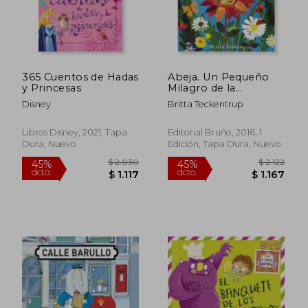
$ 1.053
$ 1.
50%
45%
dcto.
dcto.
$ 527
$ 9
365 Cuentos de Hadas
Abeja. Un Pequeño
y Princesas
Milagro de la
Naturaleza
Disney
Britta Teckentrup
Libros Disney, 2021, Tapa
Editorial Bruño, 2016, 1
Dura, Nuevo
Edición, Tapa Dura, Nuevo