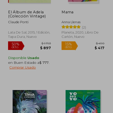
El Álbum de Adela
Mama
(Colección Vintage)
Claude Ponti
Anna Llenas
(2)
Lata De Sal, 2015, 1 Edición,
Planeta, 2020, Libro De
Tapa Dura, Nuevo
Cartón, Nuevo
Disponible
Usado
en Buen Estado a
$ 777
.
Comprar Usado
$ 1.396
$ 1.
45%
45%
dcto.
dcto.
$ 768
$ 1.0