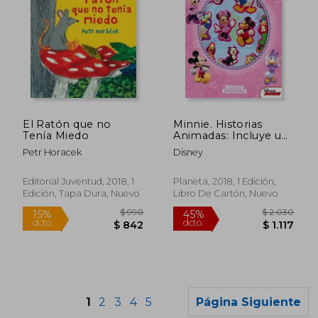
$ 2.296
$ 1.
45%
45%
dcto.
dcto.
$ 1.263
$ 1.0
El Ratón que no
Minnie. Historias
Tenía Miedo
Animadas: Incluye un
Libro y Figuritas con
Petr Horacek
Disney
Ventosa
Editorial Juventud, 2018, 1
Planeta, 2018, 1 Edición,
Edición, Tapa Dura, Nuevo
Libro De Cartón, Nuevo
1
2
3
4
5
Página Siguiente