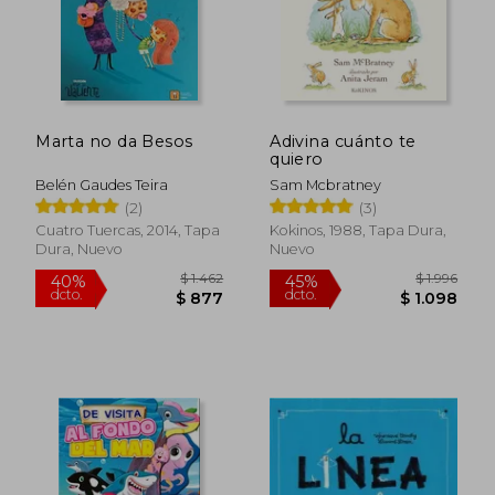
Marta no da Besos
Adivina cuánto te
quiero
Belén Gaudes Teira
Sam Mcbratney
(2)
(3)
Cuatro Tuercas, 2014, Tapa
Kokinos, 1988, Tapa Dura,
Dura, Nuevo
Nuevo
$ 1.462
$ 1.
40%
45%
dcto.
dcto.