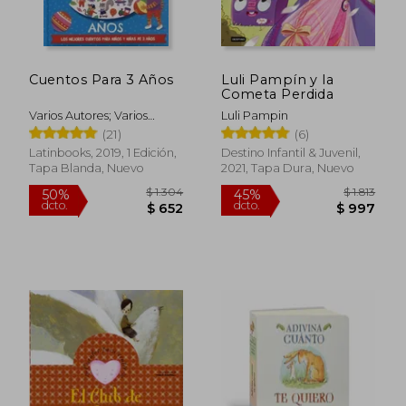
Cuentos Para 3 Años
Luli Pampín y la
Cometa Perdida
Varios Autores; Varios
Luli Pampin
$ 750
$ 1.
Autores
15%
45%
(21)
(6)
dcto.
dcto.
$ 638
$ 1.0
Latinbooks, 2019, 1 Edición,
Destino Infantil & Juvenil,
Tapa Blanda, Nuevo
2021, Tapa Dura, Nuevo