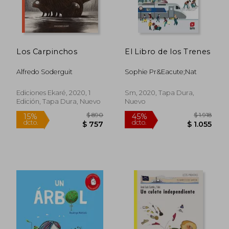
$ 1.308
$ 1.5
45%
40%
dcto.
dcto.
$ 719
$ 9
Los Carpinchos
El Libro de los Trenes
Alfredo Soderguit
Sophie Pr&Eacute;Nat
Ediciones Ekaré, 2020, 1
Sm, 2020, Tapa Dura,
Edición, Tapa Dura, Nuevo
Nuevo