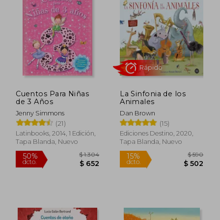
Cuentos Para Niñas
La Sinfonia de los
de 3 Años
Animales
Jenny Simmons
Dan Brown
(21)
(15)
Latinbooks, 2014, 1 Edición,
Ediciones Destino, 2020,
Tapa Blanda, Nuevo
Tapa Blanda, Nuevo
$ 1.682
$ 8
50%
15%
dcto.
dcto.
$ 841
$ 7