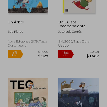
Un Árbol
Un Culete
Independiente
$ 1.630
$ 1.
40%
40%
dcto.
dcto.
$ 978
$ 9
Edu Flores
José Luis Cortés
Apila Ediciones, 2019, Tapa
SM, 2005, Tapa Dura,
Dura, Nuevo
Usado