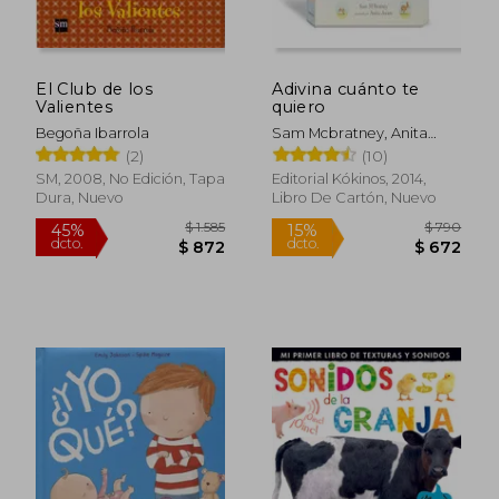
El Club de los
Adivina cuánto te
Valientes
quiero
Begoña Ibarrola
Sam Mcbratney, Anita
Jeram
(2)
(10)
SM, 2008, No Edición, Tapa
Editorial Kókinos, 2014,
Dura, Nuevo
Libro De Cartón, Nuevo
$ 1.304
$ 1.
50%
45%
dcto.
dcto.
$ 652
$ 9