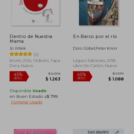
Dentro de Nuestra
En Barco por el río
Mama
Jo Witek
Doro Göbel,Peter Knorr
(2)
Bruño, 2014, 1 Edición, Tapa
Lóguez Ediciones, 2018,
Dura, Nuevo
Libro De Cartón, Nuevo
Disponible
Usado
en Buen Estado a
$ 799
.
Comprar Usado
$ 1.810
$ 1.
50%
45%
dcto.
dcto.
$ 905
$ 6