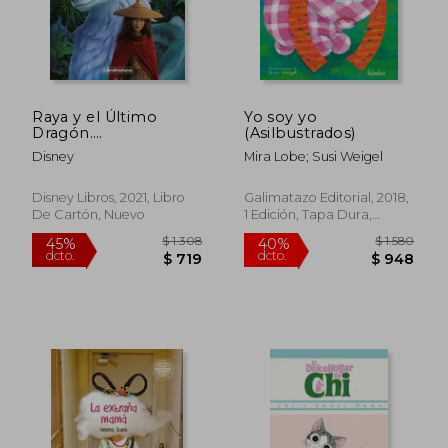
Raya y el Último
Yo soy yo
Dragón.
(Asilbustrados)
Libroaventuras:
Disney
Mira Lobe; Susi Weigel
Incluye un Cuento,
Figuritas y un Tapete
Disney Libros, 2021, Libro
Galimatazo Editorial, 2018,
De Cartón, Nuevo
1 Edición, Tapa Dura,
Nuevo
$ 1.793
$ 4
50%
15%
dcto.
dcto.
$ 897
$ 4