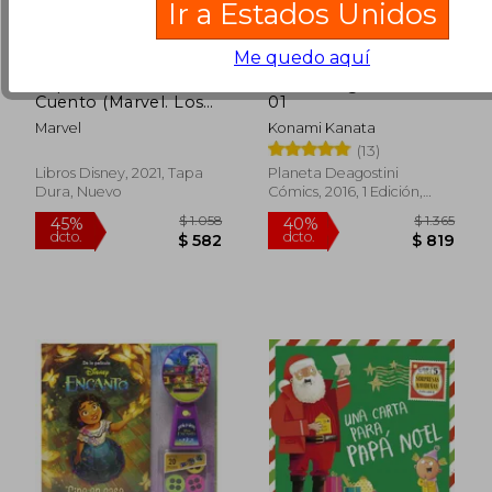
Ir a Estados Unidos
Me quedo aquí
Capitana Marvel:
Dulce Hogar de chi nº
Cuento (Marvel. Los
01
Vengadores)
Marvel
Konami Kanata
(13)
Libros Disney, 2021, Tapa
Planeta Deagostini
Dura, Nuevo
Cómics, 2016, 1 Edición,
$ 1.090
$ 2.
Tapa Blanda, Nuevo
15%
45%
dcto.
dcto.
$ 927
$ 1.6