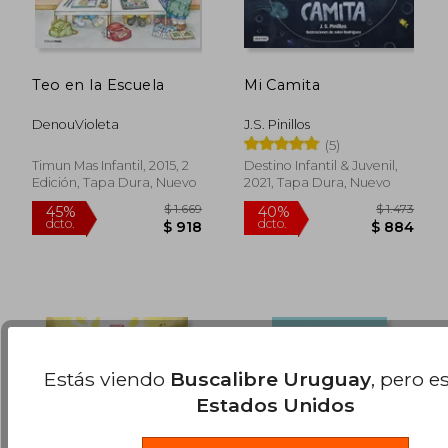
Teo en la Escuela
Mi Camita
DenouVioleta
J.S. Pinillos
(5)
$ 890
$ 1.
15%
45%
Timun Mas Infantil, 2015, 2
Destino Infantil & Juvenil,
dcto.
dcto.
$ 757
$ 1.0
Edición, Tapa Dura, Nuevo
2021, Tapa Dura, Nuevo
Estás viendo
Buscalibre Uruguay
, pero e
Estados Unidos