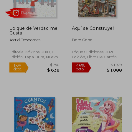
Lo que de Verdad me
Aquí se Construye!
$ 1.578
$ 8
50%
15%
Gusta
dcto.
dcto.
$ 789
$ 7
Astrid Desbordes
Doro Gobel
Editorial Kókinos, 2018, 1
Lóguez Ediciones, 2020, 1
Edición, Tapa Dura, Nuevo
Edición, Libro De Cartón,
Nuevo
Rápido