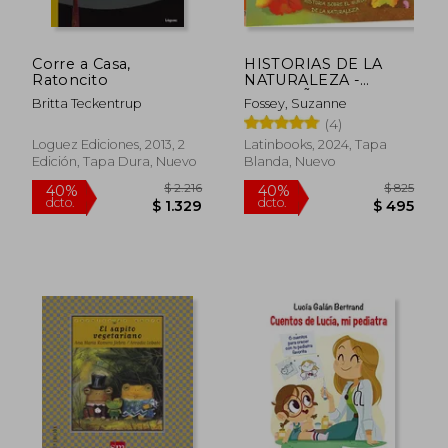
Corre a Casa,
HISTORIAS DE LA
Ratoncito
NATURALEZA -
PEQUEÑA
Britta Teckentrup
Fossey, Suzanne
CALABACITA
(4)
Loguez Ediciones, 2013, 2
Latinbooks, 2024, Tapa
Edición, Tapa Dura, Nuevo
Blanda, Nuevo
$ 420
$ 1.
15%
45%
dcto.
dcto.
$ 357
$ 1.0