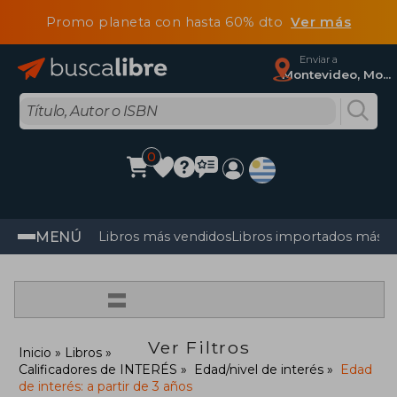
Promo planeta con hasta 60% dto
Ver más
Enviar a
Montevideo, Montevideo
0
MENÚ
Libros más vendidos
Libros importados más v
=
Ver Filtros
Inicio
Libros
Calificadores de INTERÉS
Edad/nivel de interés
Edad
de interés: a partir de 3 años