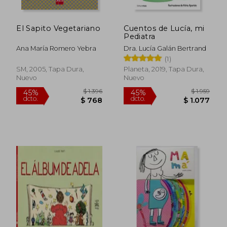
El Sapito Vegetariano
Cuentos de Lucía, mi
Pediatra
Ana María Romero Yebra
Dra. Lucía Galán Bertrand
(1)
SM, 2005, Tapa Dura,
Planeta, 2019, Tapa Dura,
Nuevo
Nuevo
$ 2.216
$ 8
40%
40%
dcto.
dcto.
$ 1.329
$ 4