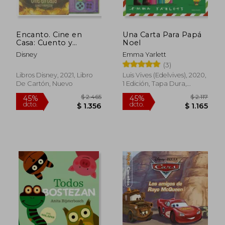
Encanto. Cine en
Una Carta Para Papá
Casa: Cuento y
Noel
Proyector (Disney.
Disney
Emma Yarlett
Encanto)
(3)
Libros Disney, 2021, Libro
Luis Vives (Edelvives), 2020,
De Cartón, Nuevo
1 Edición, Tapa Dura,
Nuevo
$ 1.669
$ 1.
45%
40%
dcto.
dcto.
$ 918
$ 8