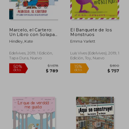
$ 2.030
$ 2.
45%
45%
dcto.
dcto.
$ 1.117
$ 1.1
Marcelo, el Cartero:
El Banquete de los
Un Libro con Solapas
Monstruos
de Kate Hindley
Hindley, Kate
Emma Yarlett
Edelvives, 2019, 1 Edición,
Luis Vives (Edelvives), 2019, 1
Tapa Dura, Nuevo
Edición, Toy, Nuevo