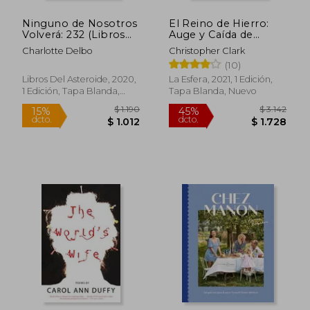
dcto.
dcto.
$ 1.158
$ 6
Ninguno de Nosotros
El Reino de Hierro:
Volverá: 232 (Libros
Auge y Caída de
del Asteroide)
Prusia. 1600-1947
Charlotte Delbo
Christopher Clark
(10)
Libros Del Asteroide, 2020,
La Esfera, 2021, 1 Edición,
1 Edición, Tapa Blanda,
Tapa Blanda, Nuevo
Nuevo