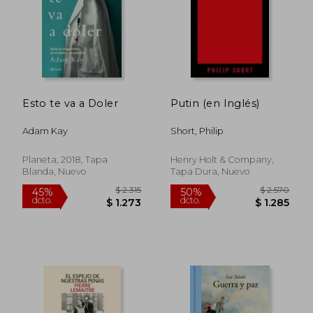
Rápido
Esto te va a Doler
Putin (en Inglés)
Adam Kay
Short, Philip
Planeta, 2018, Tapa
Henry Holt & Company,
Blanda, Nuevo
Tapa Dura, Nuevo
$ 2.805
$ 1.
45%
15%
dcto.
dcto.
$ 1.542
$ 9