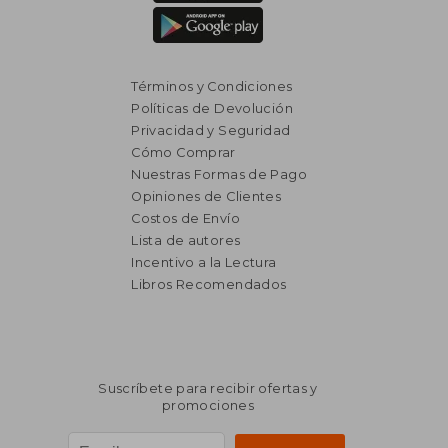
Términos y Condiciones
Políticas de Devolución
Privacidad y Seguridad
Cómo Comprar
Nuestras Formas de Pago
Opiniones de Clientes
Costos de Envío
Lista de autores
Incentivo a la Lectura
Libros Recomendados
$ 971
$ 3.0
40%
45%
dcto.
dcto.
$ 582
$ 1.6
Suscríbete para recibir ofertas y
promociones