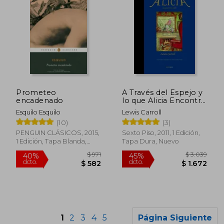
$ 6.365
$ 1.
45%
50%
dcto.
dcto.
$ 3.501
$ 8
Prometeo
A Través del Espejo y
encadenado
lo que Alicia Encontró
Allí
Esquilo Esquilo
Lewis Carroll
(10)
(3)
PENGUIN CLÁSICOS, 2015,
Sexto Piso, 2011, 1 Edición,
1 Edición, Tapa Blanda,
Tapa Dura, Nuevo
Nuevo
1
2
3
4
5
Página Siguiente