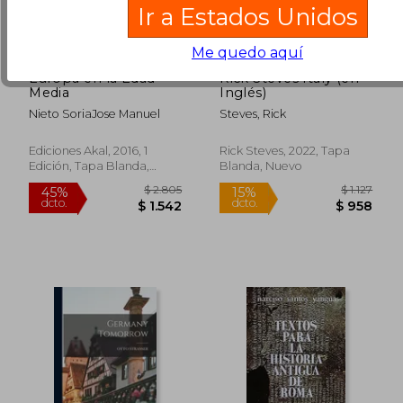
Ir a Estados Unidos
Me quedo aquí
Europa en la Edad
Rick Steves Italy (en
Media
Inglés)
$ 1.857
$ 2.8
50%
50%
Nieto SoriaJose Manuel
Steves, Rick
dcto.
dcto.
$ 928
$ 1.4
Ediciones Akal, 2016, 1
Rick Steves, 2022, Tapa
Edición, Tapa Blanda,
Blanda, Nuevo
Nuevo