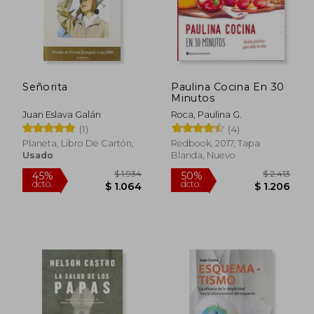
$ 2.315
$ 2.5
45%
50%
dcto.
dcto.
$ 1.273
$ 1.2
Señorita
Paulina Cocina En 30
Minutos
Juan Eslava Galán
Roca, Paulina G.
(1)
(4)
Planeta, Libro De Cartón,
Redbook, 2017, Tapa
Usado
Blanda, Nuevo