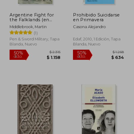
Argentine Fight for
Prohibido Suicidarse
the Falklands (en
en Primavera
Inglés)
Middlebrook, Martin
Casona Alejandro
(1)
Pen & Sword Military, Tapa
Edaf, 2010, 1 Edición, Tapa
Blanda, Nuevo
Blanda, Nuevo
$ 3.368
$ 5.3
45%
50%
dcto.
dcto.
$ 1.852
$ 2.6