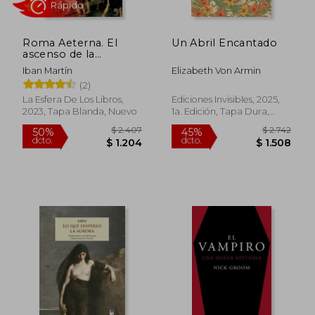
Roma Aeterna. El
Un Abril Encantado
ascenso de la
República
Iban Martín
Elizabeth Von Armin
(2)
La Esfera De Los Libros,
Ediciones Invisibles, 2025,
Rápido
2023, Tapa Blanda, Nuevo
1a. Edición, Tapa Dura,
Nuevo
$ 2.407
$ 2.7
50%
45%
dcto.
dcto.
$ 1.204
$ 1.5