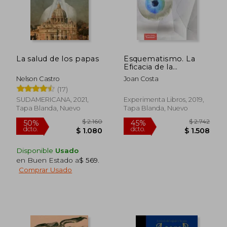
$ 1.190
$ 2.5
15%
45%
dcto.
dcto.
$ 1.012
$ 1.4
La salud de los papas
Esquematismo. La
Eficacia de la
Simplicidad
Nelson Castro
Joan Costa
(17)
SUDAMERICANA, 2021,
Experimenta Libros, 2019,
Tapa Blanda, Nuevo
Tapa Blanda, Nuevo
Disponible
Usado
en Buen Estado a
$ 569
.
Comprar Usado