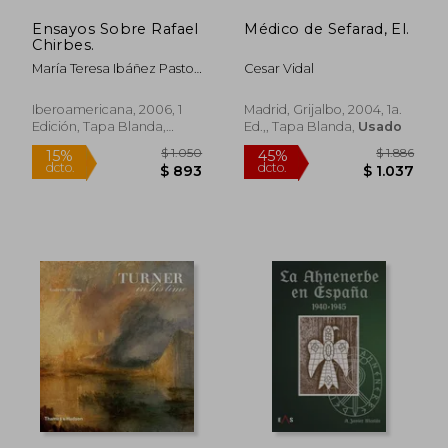
Ensayos Sobre Rafael
Médico de Sefarad, El.
$ 5.319
$ 2.9
50%
45%
Chirbes.
dcto.
dcto.
$ 2.659
$ 1.5
María Teresa Ibáñez Pastor
Cesar Vidal
De Ehrlich
Iberoamericana, 2006, 1
Madrid, Grijalbo, 2004, 1a.
Edición, Tapa Blanda,
Ed.,, Tapa Blanda,
Usado
Nuevo