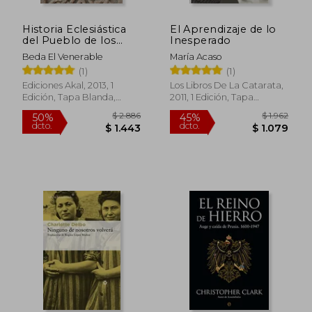
Historia Eclesiástica
El Aprendizaje de lo
del Pueblo de los
Inesperado
Anglos
Beda El Venerable
María Acaso
(1)
(1)
Ediciones Akal, 2013, 1
Los Libros De La Catarata,
Edición, Tapa Blanda,
2011, 1 Edición, Tapa
Nuevo
Blanda, Nuevo
$ 2.315
$ 1.
50%
50%