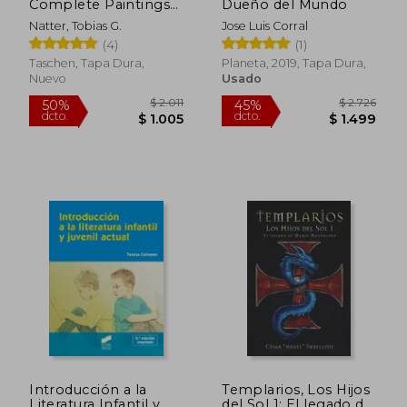
Complete Paintings
Dueño del Mundo
(en Inglés)
Natter, Tobias G.
Jose Luis Corral
(4)
(1)
Taschen, Tapa Dura,
Planeta, 2019, Tapa Dura,
Nuevo
Usado
$ 2.407
$ 1.2
50%
50%
dcto.
dcto.
$ 1.204
$ 6
Introducción a la
Templarios, Los Hijos
Literatura Infantil y
del Sol 1: El legado de