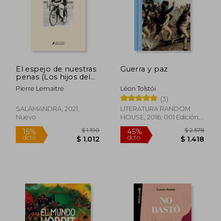
El espejo de nuestras
Guerra y paz
penas (Los hijos del
desastre 3)
Pierre Lemaitre
Léon Tolstói
(3)
SALAMANDRA, 2021,
LITERATURA RANDOM
Nuevo
HOUSE, 2016, 001 Edición,
Tapa Dura, Nuevo
$ 2.566
$ 2.3
50%
45%
dcto.
dcto.
$ 1.283
$ 1.3