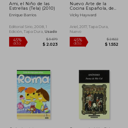
Ami, el Niño de las
Nuevo Arte de la
Estrellas (Tela) (2010)
Cocina Española, de
Juan Altamiras
Enrique Barrios
Vicky Hayward
Editorial Sirio, 2008, 1
Ariel, 2017, Tapa Dura,
$ 3.621
$ 3.4
Edición, Tapa Dura,
Usado
Nuevo
40%
45%
dcto.
dcto.
$ 2.173
$ 1.8