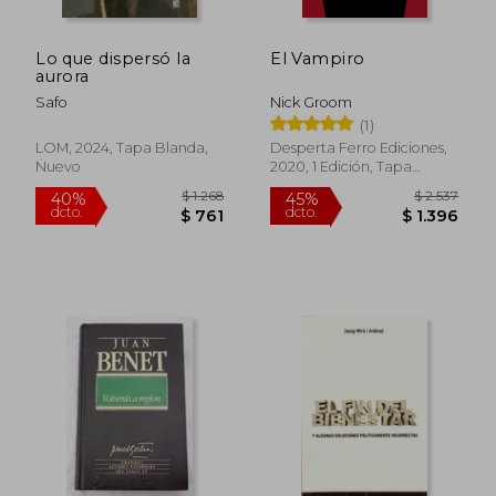
Lo que dispersó la
El Vampiro
aurora
Safo
Nick Groom
(1)
LOM, 2024, Tapa Blanda,
Desperta Ferro Ediciones,
Nuevo
2020, 1 Edición, Tapa
Blanda, Nuevo
$ 1.268
$ 2.5
40%
45%
dcto.
dcto.
$ 761
$ 1.3