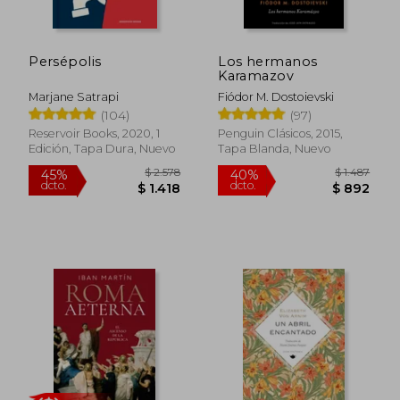
Persépolis
Los hermanos
Karamazov
Marjane Satrapi
Fiódor M. Dostoievski
(104)
(97)
Reservoir Books, 2020, 1
Penguin Clásicos, 2015,
Edición, Tapa Dura, Nuevo
Tapa Blanda, Nuevo
$ 2.578
$ 1.4
45%
40%
dcto.
dcto.
$ 1.418
$ 8