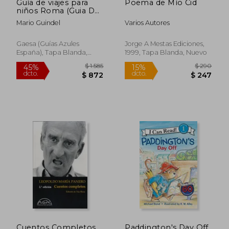
Guía de viajes para
Poema de Mío Cid
niños Roma (Guia De
Viaje Para Niños)
Mario Guindel
Varios Autores
Gaesa (Guías Azules
Jorge A Mestas Ediciones,
España), Tapa Blanda,
1999, Tapa Blanda, Nuevo
Nuevo
$ 3.679
$ 2.8
45%
45%
dcto.
dcto.
$ 2.023
$ 1.5
Cuentos Completos
Paddington's Day Off