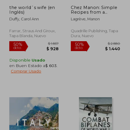
the world´s wife (en
Chez Manon: Simple
$ 2.886
$ 1.
50%
45%
Inglés)
Recipes from a
dcto.
dcto.
$ 1.443
$ 1.0
French Home
Duffy, Carol Ann
Lagrève, Manon
Kitchen (en Inglés)
Farrar, Straus And Giroux,
Quadrille Publishing, Tapa
Tapa Blanda, Nuevo
Dura, Nuevo
Disponible
Usado
en Buen Estado a
$ 603
.
Comprar Usado