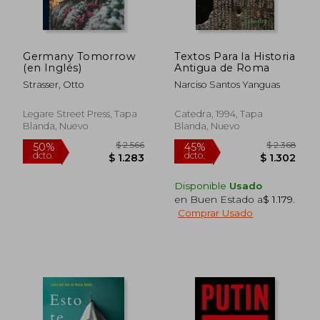
Germany Tomorrow
Textos Para la Historia
(en Inglés)
Antigua de Roma
Strasser, Otto
Narciso Santos Yanguas
Legare Street Press, Tapa
Catedra, 1994, Tapa
Blanda, Nuevo
Blanda, Nuevo
$ 3.144
$ 2.
50%
50%
dcto.
dcto.
Disponible
Usado
$ 1.572
$ 1.1
en Buen Estado a
$ 1.179
.
Comprar Usado