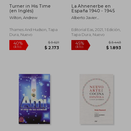
Turner in His Time
La Ahnenerbe en
(en Inglés)
España 1940 - 1945
Wilton, Andrew
Alberto Javier
$ 1.050
$ 1.
15%
45%
Nicol&Aacute;S Collado
dcto.
dcto.
$ 893
$ 1.0
Thames And Hudson, Tapa
Editorial Eas, 2021, 1 Edición,
Dura, Nuevo
Tapa Dura, Nuevo