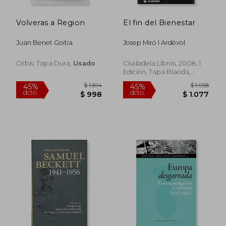
Volveras a Region
El fin del Bienestar
Juan Benet Goitia
Josep Miró I Ardèvol
Orbis, Tapa Dura,
Usado
Ciudadela Libros, 2008, 1
Edición, Tapa Blanda,
Usado
$ 1.814
$ 1.
45%
45%