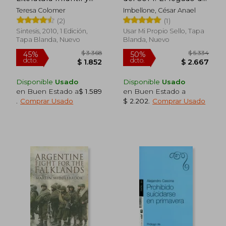
Juvenil Actual
Maria Magdalena
Teresa Colomer
Imbellone, César Anael
(2)
(1)
Sintesis, 2010, 1 Edición,
Usar Mi Propio Sello, Tapa
Tapa Blanda, Nuevo
Blanda, Nuevo
Disponible
Usado
Disponible
Usado
en Buen Estado a
$ 1.589
en Buen Estado a
.
Comprar Usado
$ 2.202
.
Comprar Usado
$ 2.011
$ 2.7
50%
45%
dcto.
dcto.
$ 1.005
$ 1.4