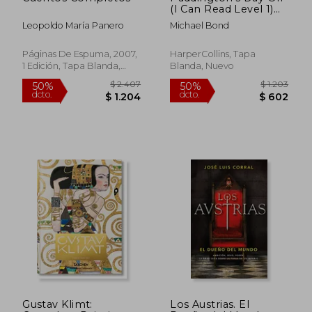
(I Can Read Level 1)
(en Inglés)
Leopoldo María Panero
Michael Bond
Páginas De Espuma, 2007,
HarperCollins, Tapa
1 Edición, Tapa Blanda,
Blanda, Nuevo
Nuevo
$ 1.585
$ 2
45%
15%
dcto.
dcto.
$ 872
$ 2
Gustav Klimt:
Los Austrias. El