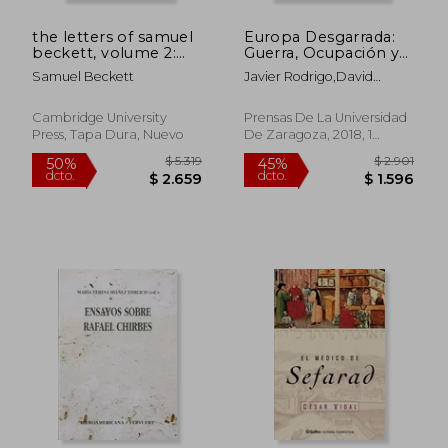
dcto.
dcto.
$ 998
$ 1.0
the letters of samuel
Europa Desgarrada:
beckett, volume 2:
Guerra, Ocupación y
1941-1956 (en Inglés)
Violencia, 1900-1950
Samuel Beckett
Javier Rodrigo,David
Alegre Lorenz,Miguel
Alonso Ibarra
Cambridge University
Prensas De La Universidad
Press, Tapa Dura, Nuevo
De Zaragoza, 2018, 1
Edición, Tapa Blanda,
Nuevo