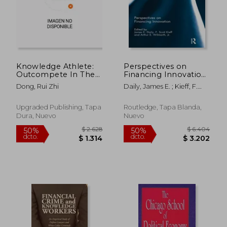
$ 4.372
$ 16.5
40%
50%
dcto.
dcto.
$ 2.623
$ 8.2
Knowledge Athlete:
Perspectives on
Outcompete In The
Financing Innovation
Knowledge Economy
(en Inglés)
Dong, Rui Zhi
Daily, James E. ; Kieff, F.
(en Inglés)
Scott ; Wilmarth, Arthur E.
Upgraded Publishing, Tapa
Routledge, Tapa Blanda,
Dura, Nuevo
Nuevo