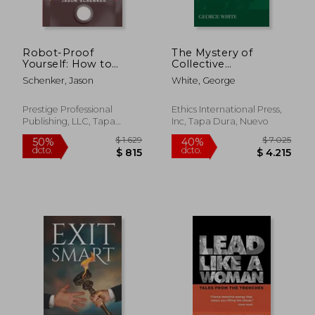
Robot-Proof
The Mystery of
Yourself: How to
Collective
Survive the
Intelligence (en
Schenker, Jason
White, George
Robocalypse and
Inglés)
Benefit from Robots
and Automation (en
Prestige Professional
Ethics International Press,
Inglés)
Publishing, LLC, Tapa
Inc, Tapa Dura, Nuevo
Blanda, Nuevo
$ 1.859
$ 2.0
50%
50%
dcto.
dcto.
$ 929
$ 1.0