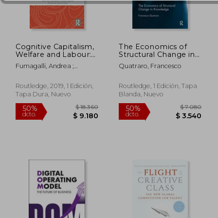
Cognitive Capitalism,
The Economics of
Welfare and Labour:
Structural Change in
$ 2.989
$ 2.9
The Commonfare
Knowledge (en
50%
50%
Fumagalli, Andrea ;
Quatraro, Francesco
Hypothesis (en
Inglés)
dcto.
dcto.
$ 1.494
$ 1.4
Giuliani, Alfonso ; Lucarelli,
Inglés)
Stefano
Routledge, 2019, 1 Edición,
Routledge, 1 Edición, Tapa
Tapa Dura, Nuevo
Blanda, Nuevo