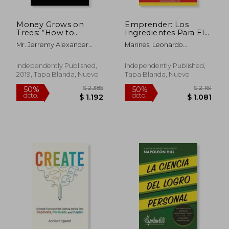
Money Grows on
Emprender: Los
Trees: “How to
Ingredientes Para El
Reshape Your
Exito: La F
Mr. Jerremy Alexander
Marines, Leonardo
Thoughts, Beliefs and
Newsome
Caballero ; Chavez, Bruno
Ideals About Money
Caballero
and Become Truly
Independently Published,
Independently Published,
Wealthy. ” (en Inglés)
2019, Tapa Blanda, Nuevo
Tapa Blanda, Nuevo