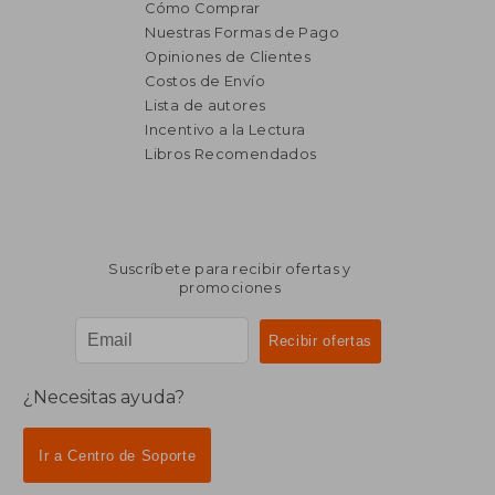
Cómo Comprar
Nuestras Formas de Pago
Opiniones de Clientes
Costos de Envío
Lista de autores
Incentivo a la Lectura
$ 2.005
$ 2.4
50%
50%
Libros Recomendados
dcto.
dcto.
$ 1.002
$ 1.2
Suscríbete para recibir ofertas y
promociones
¿Necesitas ayuda?
Ir a Centro de Soporte