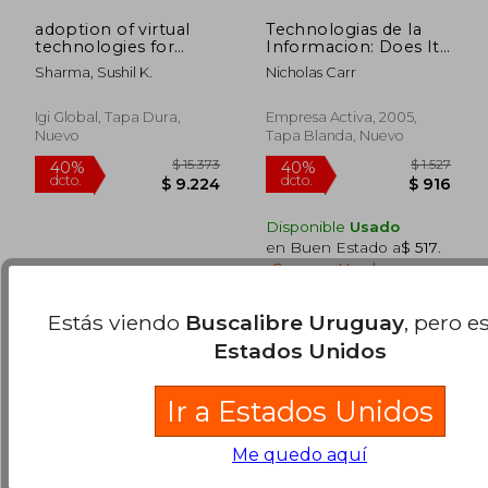
adoption of virtual
Technologias de la
technologies for
Informacion: Does It
business, educational,
Matter?
Sharma, Sushil K.
Nicholas Carr
and governmental
$ 1.632
$ 2.5
50%
50%
advancements
dcto.
dcto.
$ 816
$ 1.2
Igi Global, Tapa Dura,
Empresa Activa, 2005,
Nuevo
Tapa Blanda, Nuevo
Disponible
Usado
en Buen Estado a
$ 517
.
Comprar Usado
Estás viendo
Buscalibre Uruguay
, pero e
Estados Unidos
Ir a Estados Unidos
Me quedo aquí