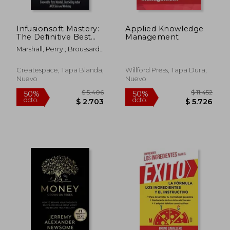
Infusionsoft Mastery:
Applied Knowledge
The Definitive Best
Management
Practices and
Marshall, Perry ; Broussard,
Strategic
Troy A.
Implementation
Guide (en Inglés)
Createspace, Tapa Blanda,
Willford Press, Tapa Dura,
Nuevo
Nuevo
$ 3.552
$ 20.0
40%
50%
dcto.
dcto.
$ 2.131
$ 10.0