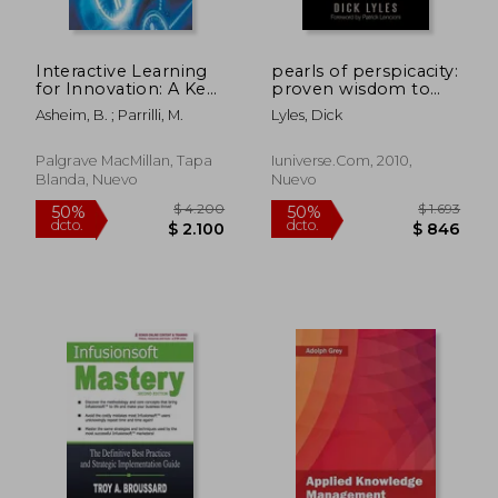
Interactive Learning
pearls of perspicacity:
for Innovation: A Key
proven wisdom to
Driver Within Clusters
help you find career
Asheim, B. ; Parrilli, M.
Lyles, Dick
and Innovation
satisfaction and
Systems (en Inglés)
success (en Inglés)
Palgrave MacMillan, Tapa
Iuniverse.com, 2010,
Blanda, Nuevo
Nuevo
$ 4.503
$ 18.9
50%
50%
dcto.
dcto.
$ 2.252
$ 9.4