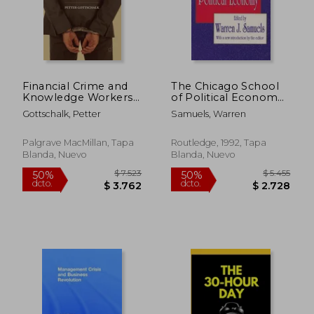
$ 2.628
$ 6.4
50%
50%
dcto.
dcto.
$ 1.314
$ 3.2
Financial Crime and
The Chicago School
Knowledge Workers:
of Political Economy
An Empirical Study of
(en Inglés)
Gottschalk, Petter
Samuels, Warren
Defense Lawyers and
White-Collar
Criminals (en Inglés)
Palgrave MacMillan, Tapa
Routledge, 1992, Tapa
Blanda, Nuevo
Blanda, Nuevo