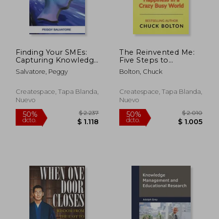
Finding Your SMEs:
The Reinvented Me:
Capturing Knowledge
Five Steps to
from Retiring Subject
Happiness in a Crazy
Salvatore, Peggy
Bolton, Chuck
Matter Experts in
Busy World (en
$ 17.581
$ 2.
40%
50%
Your Organization
Inglés)
dcto.
dcto.
$ 10.549
$ 1.0
Before They Retire
Createspace, Tapa Blanda,
Createspace, Tapa Blanda,
(en Inglés)
Nuevo
Nuevo