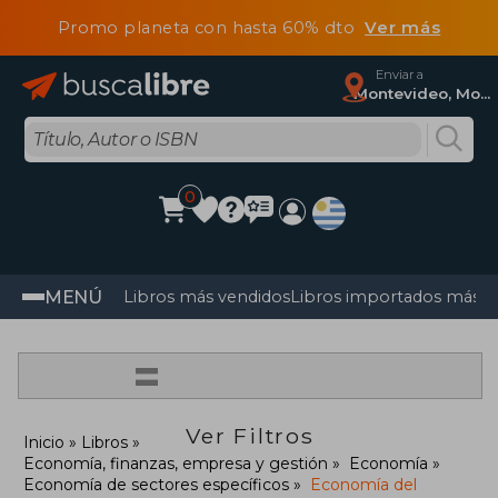
Promo planeta con hasta 60% dto
Ver más
Enviar a
Montevideo, Montevideo
0
MENÚ
Libros más vendidos
Libros importados más v
=
Ver Filtros
Inicio
Libros
Economía, finanzas, empresa y gestión
Economía
Economía de sectores específicos
Economía del