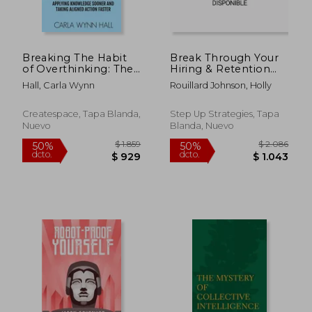
Breaking The Habit
Break Through Your
of Overthinking: The
Hiring & Retention
Breakthrough
Barriers: How
Hall, Carla Wynn
Rouillard Johnson, Holly
Method for Applying
Successful Leaders
Knowledge Sooner
Attract And Keep The
and Taking Aligned
Right Employees (en
Createspace, Tapa Blanda,
Step Up Strategies, Tapa
Action Faster (en
Inglés)
Nuevo
Blanda, Nuevo
Inglés)
$ 6.769
$ 4.3
50%
50%
dcto.
dcto.
$ 3.385
$ 2.1