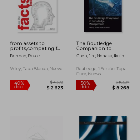
$ 16.895
$ 10.6
40%
40%
dcto.
dcto.
$ 10.137
$ 6.4
from assets to
The Routledge
profits,competing for
Companion to
ip value & return (en
Knowledge
Berman, Bruce
Chen, Jin ; Nonaka, Ikujiro
Inglés)
Management
(Routledge
Companions in
Wiley, Tapa Blanda, Nuevo
Routledge, 1 Edición, Tapa
Business,
Dura, Nuevo
Management and
Marketing) (en Inglés)