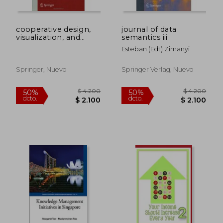
cooperative design,
journal of data
visualization, and
semantics iii
engineering (en
Esteban (edt) Zimanyi
Inglés)
Springer, Nuevo
Springer Verlag, Nuevo
$ 2.010
$ 2.0
50%
50%
dcto.
dcto.
$ 1.005
$ 1.0