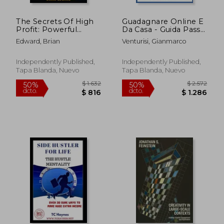
$ 4.200
$ 4.2
50%
50%
dcto.
dcto.
$ 2.100
$ 2.1
The Secrets Of High
Guadagnare Online E
Profit: Powerful
Da Casa - Guida Passo
strategies and proven
Passo Alla Liberta'
Edward, Brian
Venturisi, Gianmarco
formula of how to
Finanziaria: Guida
make money and
Completa Per
upgrade your
Ottenere Un Reddito
Independently Published,
Independently Published,
business (en Inglés)
Passivo Ed Investire
Tapa Blanda, Nuevo
Tapa Blanda, Nuevo
in Borsa (Azion (en
Italiano)