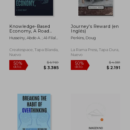
Knowledge-Based
Journey's Reward (en
Economy, A Road
Inglés)
Map (en Inglés)
Husseiny, Abdo A. ; Al-Filali,
Perkins, Doug
Isam Y.
Createspace, Tapa Blanda,
La Rama Press, Tapa Dura,
Nuevo
Nuevo
$ 1.652
$ 9.6
50%
50%
dcto.
dcto.
$ 826
$ 4.8