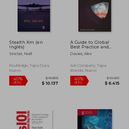
Stealth Km (en
A Guide to Global
Inglés)
Best Practice and
Standards in KM (en
Sinclair, Niall
Davies, Alex
Inglés)
Routledge, Tapa Dura,
Ark Company, Tapa
Nuevo
Blanda, Nuevo