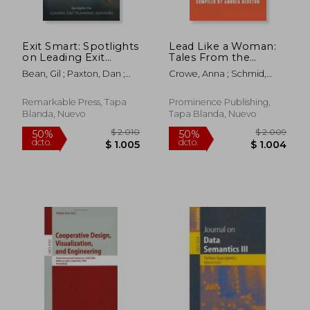
Exit Smart: Spotlights
Lead Like a Woman:
on Leading Exit
Tales From the
Planning Advisors (en
Trenches (en Inglés)
Bean, Gil ; Paxton, Dan ;
Crowe, Anna ; Schmid,
Inglés)
Aldridge, Gary K.
Brittany ; Jing, Daisy
Remarkable Press, Tapa
Prominence Publishing,
Blanda, Nuevo
Tapa Blanda, Nuevo
$ 1.629
$ 7.0
50%
40%
dcto.
dcto.
$ 815
$ 4.2