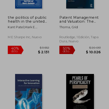
the politics of public
Patent Management
health in the united
and Valuation: The
states
Strategic and
Kant Patel,mark E.
Thoma, Grid
Geographical
Rushefsky
Dimension (en
Inglés)
M E Sharpe Inc, Nuevo
Routledge, 1 Edición, Tapa
Dura, Nuevo
$ 2.506
$ 1.
50%
50%
dcto.
dcto.
$ 1.253
$ 9