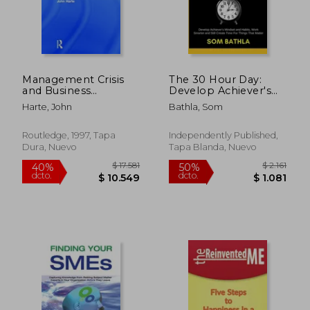
Management Crisis
The 30 Hour Day:
$ 7.523
$ 5.4
50%
50%
and Business
Develop Achiever's
dcto.
dcto.
$ 3.762
$ 2.7
Revolution (en
Mindset and Habits,
Harte, John
Bathla, Som
Inglés)
Work Smarter and
Still Create Time For
Things That Matter
Routledge, 1997, Tapa
Independently Published,
(en Inglés)
Dura, Nuevo
Tapa Blanda, Nuevo