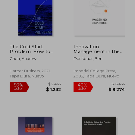
The Cold Start
Innovation
Problem: How to
Management in the
Start and Scale
Knowledge Economy
Chen, Andrew
Dankbaar, Ben
Network Effects (en
(en Inglés)
Inglés)
Harper Business, 2021,
Imperial College Press,
Tapa Dura, Nuevo
2003, Tapa Dura, Nuevo
$ 2.463
$ 15.4
50%
40%
dcto.
dcto.
$ 1.232
$ 9.2