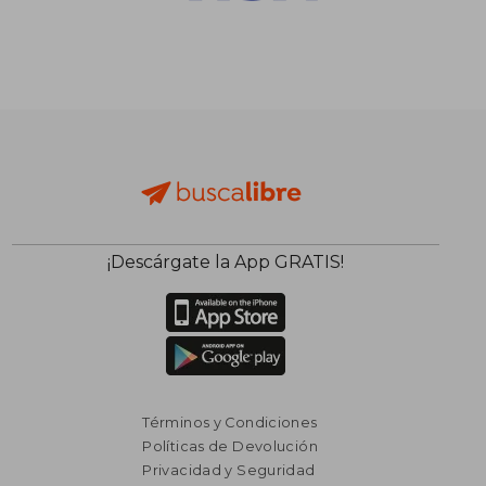
$ 2.385
$ 2.
50%
50%
dcto.
dcto.
$ 1.192
$ 1.0
¡Descárgate la App GRATIS!
Términos y Condiciones
Políticas de Devolución
Privacidad y Seguridad