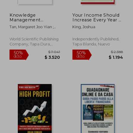
Knowledge
Your Income Should
Management
Increase Every Year 2:
Initiatives in
Take Control of Your
Tan, Margaret Joo Yian ;
King, Joshua
Singapore (en Inglés)
Financial Future (en
Rao, Madanmohan
Inglés)
World Scientific Publishing
Independently Published,
Company, Tapa Dura,
Tapa Blanda, Nuevo
Nuevo