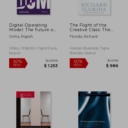
Digital Operating
The Flight of the
Model: The Future of
Creative Class: The
Business (en Inglés)
new Global
Sinha, Rajesh
Florida, Richard
Competition for
Talent (en Inglés)
$ 15.373
$ 1.
Wiley, 1 Edición, Tapa Dura,
Harper Business, Tapa
40%
40%
dcto.
dcto.
$ 9.224
$ 9
Nuevo
Blanda, Nuevo