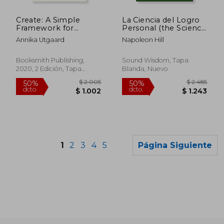
$ 4.200
$ 1.
50%
50%
dcto.
dcto.
$ 2.100
$ 8
Create: A Simple
La Ciencia del Logro
Framework for
Personal (the Science
Crafting Stories That
of Personal
Annika Utgaard
Napoleon Hill
Captivate, Persuade,
Achievement): Una
and Inspire (en
Publicación Oficial de
Inglés)
Nightingale Conant Y
Booksmith Publishing,
Sound Wisdom, Tapa
La Fundación
2020, 2 Edición, Tapa
Blanda, Nuevo
Napoleon Hill
Blanda, Nuevo
1
2
3
4
5
Página Siguiente