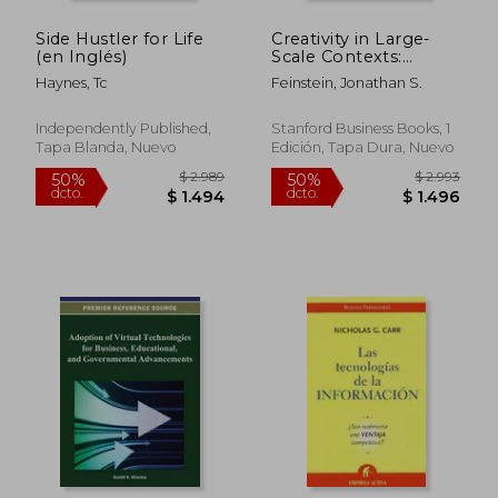
Side Hustler for Life
Creativity in Large-
$ 7.041
$ 2.3
50%
50%
(en Inglés)
Scale Contexts:
dcto.
dcto.
$ 3.520
$ 1.1
Guiding Creative
Haynes, Tc
Feinstein, Jonathan S.
Engagement and
Exploration (en
Inglés)
Independently Published,
Stanford Business Books, 1
Tapa Blanda, Nuevo
Edición, Tapa Dura, Nuevo