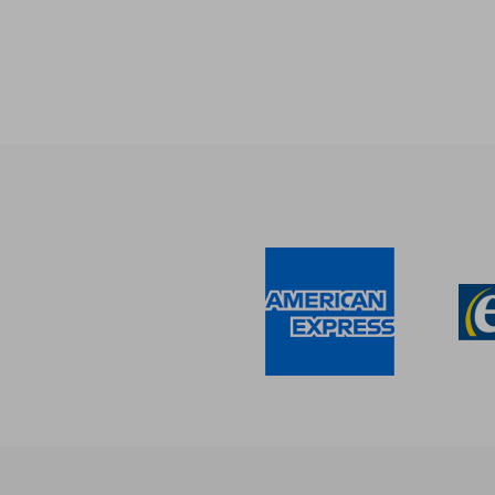
35%
dcto.
$ 