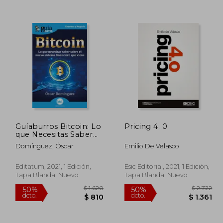
$ 3.351
$ 2.220
50%
50%
dcto.
dcto.
 2.011
$ 1.110
Guíaburros Bitcoin: Lo
Pricing 4. 0
que Necesitas Saber
Sobre el Sistema
Domínguez, Óscar
Emilio De Velasco
Financiero que Viene:
136
Editatum, 2021, 1 Edición,
Esic Editorial, 2021, 1 Edición,
Tapa Blanda, Nuevo
Tapa Blanda, Nuevo