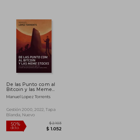
$ 2.320
$ 9.904
35%
dcto.
$ 1.160
$ 6.438
De las Punto com al
Bitcoin y las Meme
Stocks
Manuel Lopez Torrents
Gestión 2000, 2022, Tapa
Blanda, Nuevo