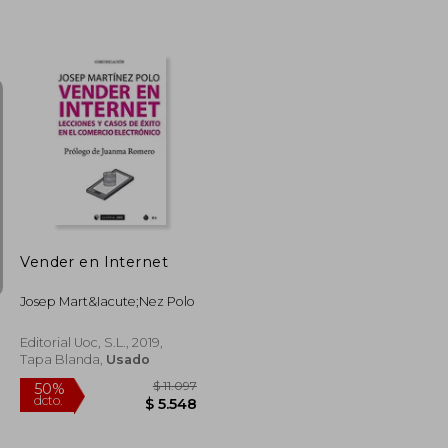
$ 3.015
$ 2.103
50%
dcto.
$ 1.960
$ 1.052
Vender en Internet
Josep Mart&Iacute;Nez Polo
Editorial Uoc, S.L., 2019,
Tapa Blanda,
Usado