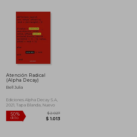
$ 2.722
$ 2.103
50%
dcto.
$ 1.361
$ 1.052
Atención Radical
(Alpha Decay)
Bell Julia
Ediciones Alpha Decay S.A,
2021, Tapa Blanda, Nuevo