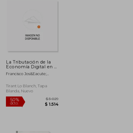
La Tributación de la
Economía Digital en el
Contexto
Francisco Jos&Eacute;
Internacional,
Nocete Correa
Europeo y Español
(Temática Tirant
Tirant Lo Blanch, Tapa
Tributario)
Blanda, Nuevo
$ 2.346
$ 3.029
50%
dcto.
$ 1.173
$ 1.514