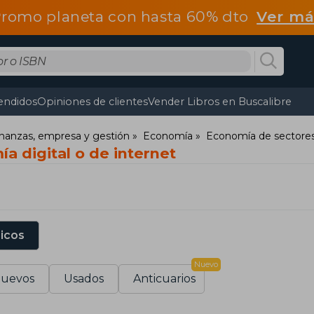
romo planeta con hasta 60% dto
Ver má
endidos
Opiniones de clientes
Vender Libros en Buscalibre
nanzas, empresa y gestión
Economía
Economía de sectores
a digital o de internet
sicos
Nuevo
uevos
Usados
Anticuarios