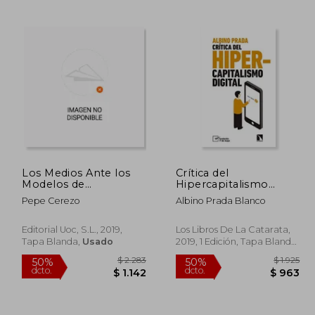
 2.320
$ 1.620
50%
50%
dcto.
dcto.
1.160
$ 810
Los Medios Ante los
Crítica del
Modelos de
Hipercapitalismo
Suscripcion
Digital (Mayor)
Pepe Cerezo
Albino Prada Blanco
Editorial Uoc, S.L., 2019,
Los Libros De La Catarata,
Tapa Blanda,
Usado
2019, 1 Edición, Tapa Blanda,
Nuevo