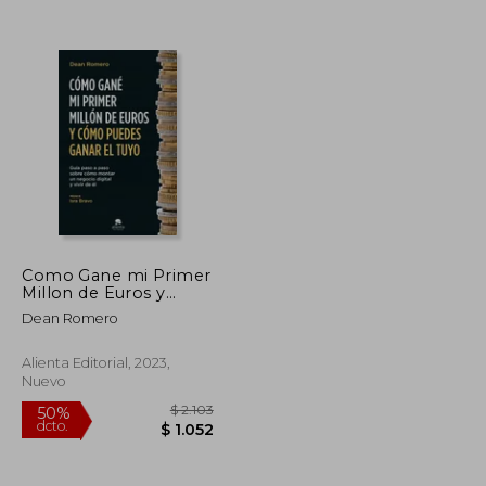
$ 1.308
$ 11.097
50%
dcto.
$ 654
$ 5.548
Como Gane mi Primer
Millon de Euros y
Como Puedes Ganar
Dean Romero
el Tuyo - Dean
Romero - Libro Físico
Alienta Editorial, 2023,
Nuevo