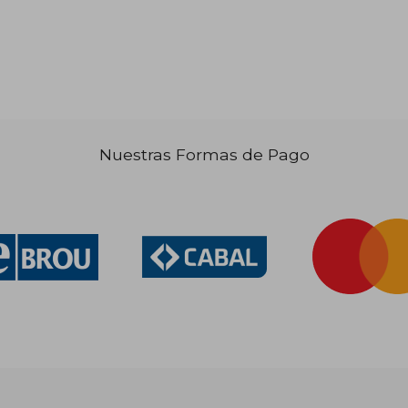
Nuestras Formas de Pago
$ 5.031
$ 2.283
50%
50%
dcto.
dcto.
3.270
$ 1.142