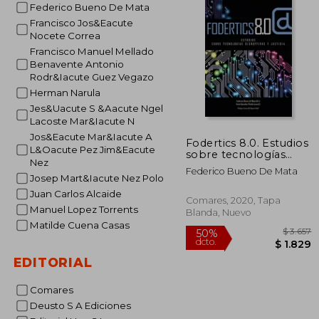
Federico Bueno De Mata
Francisco Jos&Eacute
Nocete Correa
Francisco Manuel Mellado
Benavente Antonio
Rodr&Iacute Guez Vegazo
Herman Narula
Jes&Uacute S &Aacute Ngel
Lacoste Mar&Iacute N
Jos&Eacute Mar&Iacute A
Fodertics 8.0. Estudios
L&Oacute Pez Jim&Eacute
sobre tecnologías
Nez
disruptivas y justicia
Federico Bueno De Mata
Josep Mart&Iacute Nez Polo
Juan Carlos Alcaide
Comares, 2020, Tapa
Manuel Lopez Torrents
Blanda, Nuevo
Matilde Cuena Casas
EDITORIAL
Comares
Deusto S A Ediciones