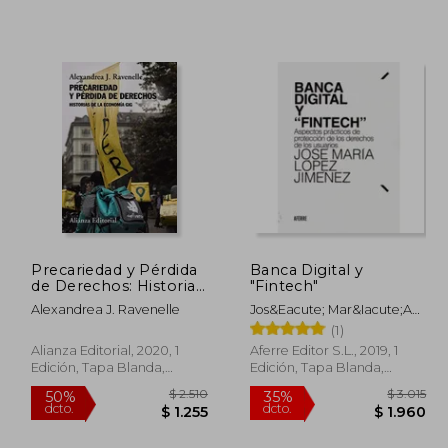
 3.657
$ 1.962
50%
50%
dcto.
dcto.
1.829
$ 981
Precariedad y Pérdida
Banca Digital y
de Derechos: Historias
"Fintech"
de la Economía gig
Alexandrea J. Ravenelle
Jos&Eacute; Mar&Iacute;A
(Alianza Ensayo)
L&Oacute;Pez
(1)
Jim&Eacute;Nez
Alianza Editorial, 2020, 1
Aferre Editor S.L., 2019, 1
Edición, Tapa Blanda,
Edición, Tapa Blanda,
Nuevo
Nuevo