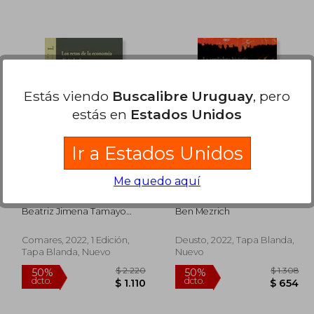
Estás viendo
Buscalibre Uruguay
, pero
 2.237
$ 2.510
50%
35%
dcto.
dcto.
 1.118
$ 1.255
estás en
Estados Unidos
Ir a Estados Unidos
Me quedo aquí
Los Retos de la
La red antisocial
Economía Digital y la
Propuesta de "Ley de
Beatriz Jimena Tamayo
Ben Mezrich
Mercados Digitales" de
Velasco
la Unión Europea
Comares, 2022, 1 Edición,
Deusto, 2022, Tapa Blanda,
Tapa Blanda, Nuevo
Nuevo