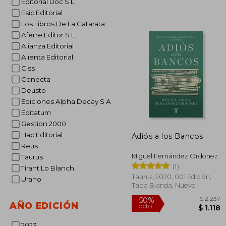
Editorial Uoc S L
$
50%
Esic Editorial
dcto.
$ 
Los Libros De La Catarata
Aferre Editor S L
Alianza Editorial
Alienta Editorial
Ciss
Conecta
Deusto
Ediciones Alpha Decay S A
Editatum
Gestion 2000
Hac Editorial
Adiós a los Bancos
Reus
Miguel Fernández Ordoñez
Taurus
(1)
Tirant Lo Blanch
Taurus, 2020, 001 Edición,
Urano
Tapa Blanda, Nuevo
AÑO EDICIÓN
2023