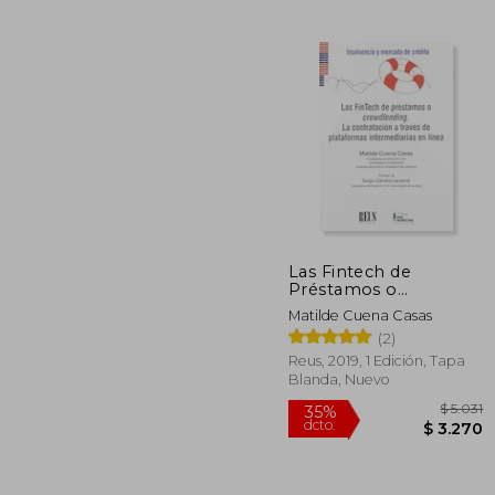
$
50%
dcto.
$ 
Las Fintech de
Préstamos o
Crowdlending: La
Matilde Cuena Casas
Contratación a Través
(2)
de Plataformas
Intermediarias en
Reus, 2019, 1 Edición, Tapa
Línea (Insolvencia y
Blanda, Nuevo
Mercado de Crédito)