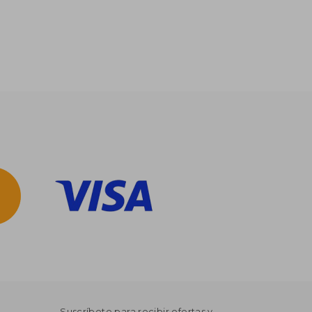
$ 1.925
$ 2.027
50%
dcto.
$ 963
$ 1.013
Suscríbete para recibir ofertas y