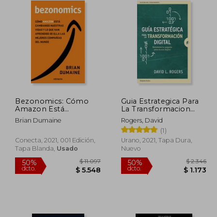
Bezonomics: Cómo
Guia Estrategica Para
Amazon Está
La Transformacion
Cambiando Nuestras
Digital
Brian Dumaine
Rogers, David
Vidas y qué han
(1)
Aprendido de Ello las
Mejores Empresas del
Conecta, 2021, 001 Edición,
Urano, 2021, Tapa Dura,
Mundo (Conecta)
Tapa Blanda,
Usado
Nuevo
 3.568
$ 11.097
50%
50%
dcto.
dcto.
1.784
$ 5.548