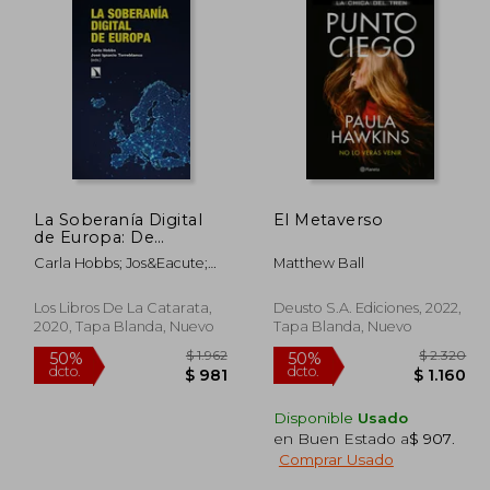
La Soberanía Digital
El Metaverso
de Europa: De
Regulador a
Carla Hobbs; Jos&Eacute;
Matthew Ball
Superpotencia en la
Ignacio Torreblanca
era de la Rivalidad
Entre Estados Unidos
Los Libros De La Catarata,
Deusto S.A. Ediciones, 2022,
y China
2020, Tapa Blanda, Nuevo
Tapa Blanda, Nuevo
Disponible
Usado
en Buen Estado a
$ 907
.
Comprar Usado