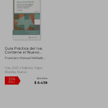
Guía Práctica del Iva:
Contiene el Nuevo
Régimen del
Francisco Manuel Mellado
Comercio Electrónico
Benavente; Antonio
y Ventas a Distancia
Rodr&Iacute;Guez Vegazo
Ciss, 2021, 2 Edición, Tapa
Blanda, Nuevo