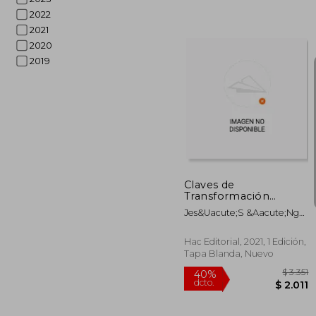
2022
2021
2020
2019
$
50%
dcto.
$
Claves de
Transformación
Digital: Cómo
Jes&Uacute;S &Aacute;Ngel
Evolucionar y
Lacoste Mar&Iacute;N
Adaptarse a la era
Digital: 3 (Influyentes)
Hac Editorial, 2021, 1 Edición,
Tapa Blanda, Nuevo