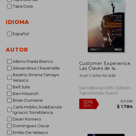
Tapa Dura
IDIOMA
Español
AUTOR
Albino Prada Blanco
Customer Experience.
Las Claves de la
Alexandrea J Ravenelle
Experiencia de Cliente
Beatriz Jimena Tamayo
Juan Carlos Alcaide
en la era Digital c
Velasco
Bell Julia
Esic Editorial, 2019, 1 Edición,
Tapa Blanda, Nuevo
Ben Mezrich
Brian Dumaine
Carla Hobbs Jos&Eacute
Ignacio Torreblanca
Dean Romero
Dominguez Oscar
$
50%
dcto.
Emilio De Velasco
$ 