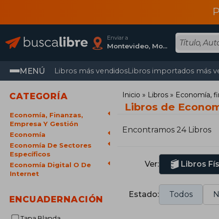
P
Enviar a
Montevideo, Montevideo
MENÚ
Libros más vendidos
Libros importados más v
Inicio
Libros
Economía, fi
CATEGORÍA
Libros de Economí
Economía, Finanzas,
Empresa Y Gestión
Encontramos 24 Libros
Economía
Economía De Sectores
Específicos
Ver:
Libros Fí
Economía Digital O De
Internet
Estado:
Todos
N
ENCUADERNACIÓN
Tapa Blanda