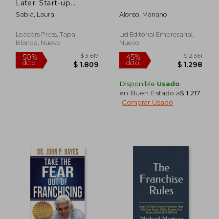
Later: Start-up
Secrets I Wish I Knew
Sabia, Laura
Alonso, Mariano
(en Inglés)
Leaders Press, Tapa
Lid Editorial Empresarial,
Blanda, Nuevo
Nuevo
$ 2.435
$ 1.
40%
40%
dcto.
dcto.
$ 1.461
$ 1.1
Disponible
Usado
en Buen Estado a
$ 1.217
.
Comprar Usado