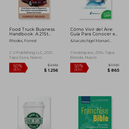
$ 1.748
$ 8
50%
15%
dcto.
dcto.
$ 874
$ 7
Food Truck Business
Cómo Vivir del Aire:
Handbook: A 21St
Guía Para Conocer el
Century Guide for
Poderoso Mundo del
Rhodes, Forrest
&Aacute;Ngel Manuel
Beginners to Plan
Ozono y Utilizar sus
Sereno Marchante
and run a Successful
Soluciones
Mobile Food Business
Tecnológicas
C.U Publishing LLC, 2021,
Createspace, 2014, Tapa
From Scratch (en
Tapa Dura, Nuevo
Blanda, Nuevo
Inglés)