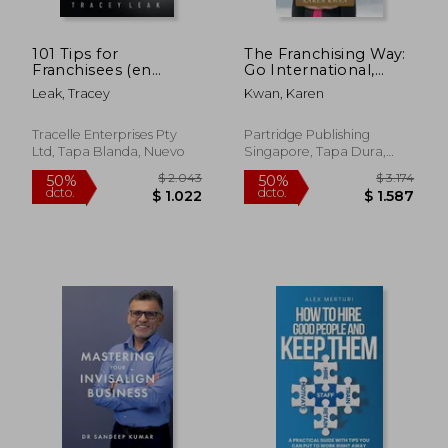
101 Tips for
The Franchising Way:
Franchisees (en
Go International,
Inglés)
Expand Your
Leak, Tracey
Kwan, Karen
Network, and Sell
Just About Anything
(en Inglés)
Tracelle Enterprises Pty
Partridge Publishing
Ltd, Tapa Blanda, Nuevo
Singapore, Tapa Dura,
Nuevo
$ 2.388
$ 2.
50%
50%
dcto.
dcto.
$ 1.194
$ 1.1