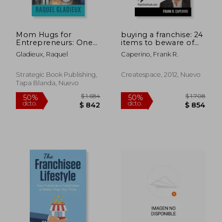
Mom Hugs for
buying a franchise: 24
Entrepreneurs: One
items to beware of
Woman's Lessons
before signing!! (en
Gladieux, Raquel
Caperino, Frank R.
and Advice for
Inglés)
Building a Successful
Small Business (en
Strategic Book Publishing,
Createspace, 2012, Nuevo
Inglés)
Tapa Blanda, Nuevo
$ 1.941
$ 1.
50%
50%
dcto.
dcto.
$ 971
$ 8