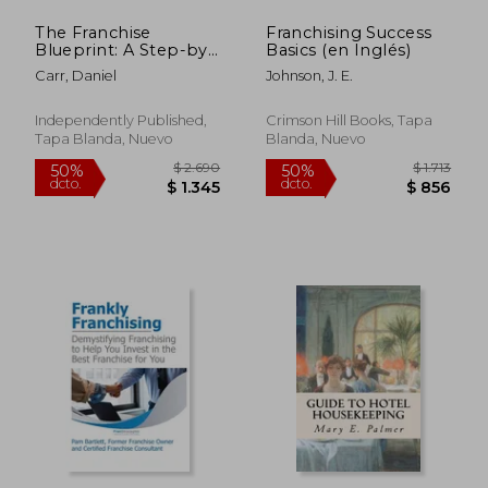
The Franchise
Franchising Success
Blueprint: A Step-by-
Basics (en Inglés)
Step Guide to
Carr, Daniel
Johnson, J. E.
Franchising Success
(en Inglés)
Independently Published,
Crimson Hill Books, Tapa
Tapa Blanda, Nuevo
Blanda, Nuevo
$ 1.636
$ 2.3
50%
50%
dcto.
dcto.
$ 818
$ 1.1