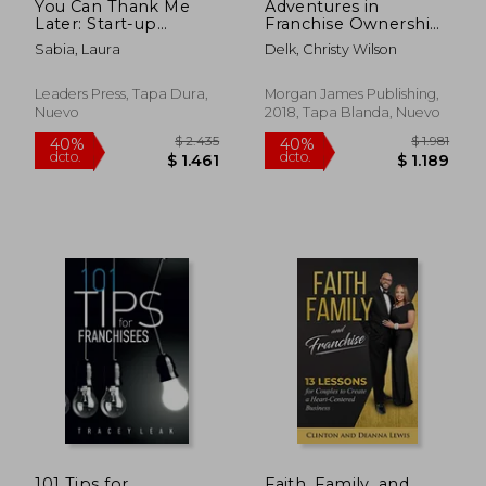
You Can Thank Me
Adventures in
$ 1.442
$ 1.
50%
50%
Later: Start-up
Franchise Ownership:
dcto.
dcto.
$ 721
$ 6
Secrets I Wish I Knew
4 Pillars to
Sabia, Laura
Delk, Christy Wilson
(en Inglés)
Strengthen, Protect
and Grow Your
Business (en Inglés)
Leaders Press, Tapa Dura,
Morgan James Publishing,
Nuevo
2018, Tapa Blanda, Nuevo
101 Tips for
Faith, Family, and