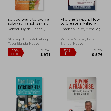
so you want to own a
Flip the Switch: How
subway franchise? a
to Create a Million-
decade in the
Dollar Business in the
Randall, Dylan ; Randall,
Charles Mueller, Michelle ;
restaurant business
Lighting Industry (en
$ 2.045
$ 2.0
Shayne
Harrington, Kevin ;
50%
50%
(en Inglés)
Inglés)
dcto.
dcto.
$ 1.023
$ 1.0
Gonzalez, Eli
Strategic Book Publishing,
Michelle Mueller, Tapa
Tapa Blanda, Nuevo
Blanda, Nuevo