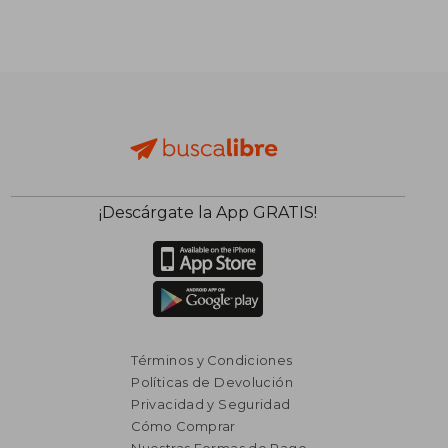
$ 5.425
$ 2.1
45%
50%
dcto.
dcto.
$ 2.984
$ 1.0
¡Descárgate la App GRATIS!
Términos y Condiciones
Políticas de Devolución
Privacidad y Seguridad
Cómo Comprar