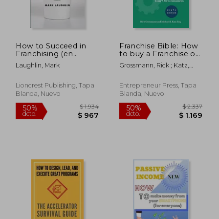
$ 2.512
$ 1.
50%
50%
dcto.
dcto.
$ 1.256
$ 8
How to Succeed in
Franchise Bible: How
Franchising (en
to buy a Franchise or
Inglés)
Franchise Your own
Laughlin, Mark
Grossmann, Rick ; Katz,
Business (en Inglés)
Michael J.
Lioncrest Publishing, Tapa
Entrepreneur Press, Tapa
Blanda, Nuevo
Blanda, Nuevo