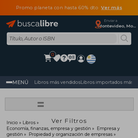
Promo planeta con hasta 60% dto
Ver más
Enviar a
Montevideo, Montevideo
0
MENÚ
Libros más vendidos
Libros importados más v
=
Ver Filtros
Inicio
Libros
Economía, finanzas, empresa y gestión
Empresa y
gestión
Propiedad y organización de empresas