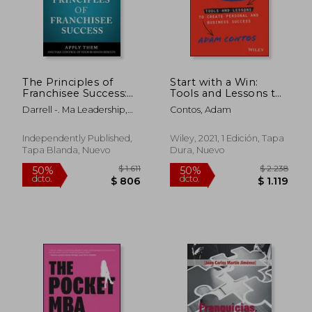
The Principles of
Start with a Win:
Franchisee Success:
Tools and Lessons to
Apply Them and
Create Personal and
Darrell -. Ma Leadership,
Contos, Adam
Take Control of Your
Business Success (en
Laura
Business Results (en
Inglés)
Inglés)
Independently Published,
Wiley, 2021, 1 Edición, Tapa
Tapa Blanda, Nuevo
Dura, Nuevo
$ 1.611
$ 2.2
50%
50%
dcto.
dcto.
$ 806
$ 1.1