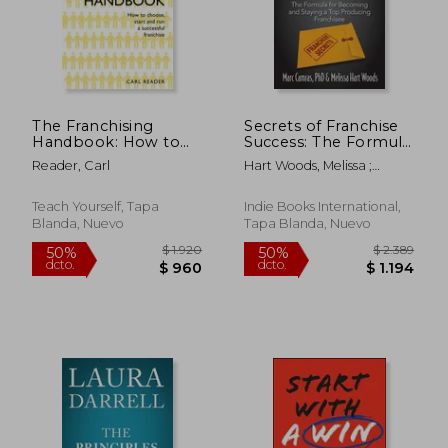
The Franchising
Secrets of Franchise
Handbook: How to
Success: The Formula
Choose, Start & Run a
for Becoming and
Reader, Carl
Hart Woods, Melissa ;
Successful Franchise
Staying a Top
Camras, Marc
(en Inglés)
Producing Franchisee
(en Inglés)
Teach Yourself, Tapa
Indie Books International,
Blanda, Nuevo
Tapa Blanda, Nuevo
$ 1.920
$ 2.3
50%
50%
dcto.
dcto.
$ 960
$ 1.1