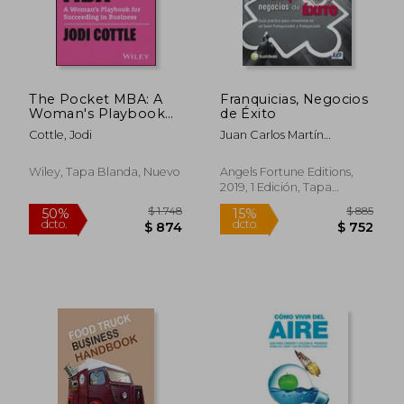
The Pocket MBA: A
Franquicias, Negocios
Woman's Playbook
de Éxito
for Succeeding in
Cottle, Jodi
Juan Carlos Martín
Business (en Inglés)
Jiménez
Wiley, Tapa Blanda, Nuevo
Angels Fortune Editions,
2019, 1 Edición, Tapa
Blanda, Nuevo