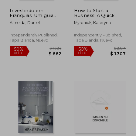
Investindo em
How to Start a
Franquias: Um guia
Business: A Quick
prático para o
Start Book to
Almeida, Daniel
Myroniuk, Kateryna
sucesso (en
Launching Small
Portugués)
Online Business and
Achieving Your
Independently Published,
Independently Published,
Entrepreneurial
Tapa Blanda, Nuevo
Tapa Blanda, Nuevo
Dream (en Inglés)
$ 2.486
$ 8.0
50%
45%
dcto.
dcto.
$ 1.243
$ 4.4