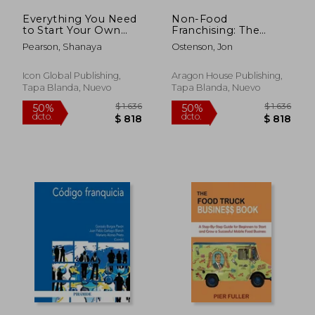
Everything You Need
Non-Food
to Start Your Own
Franchising: The
Cleaning Business (en
Better Path to
Pearson, Shanaya
Ostenson, Jon
Inglés)
Business Ownership
(en Inglés)
Icon Global Publishing,
Aragon House Publishing,
Tapa Blanda, Nuevo
Tapa Blanda, Nuevo
$ 1.870
$ 2.2
50%
50%
dcto.
dcto.
$ 935
$ 1.1