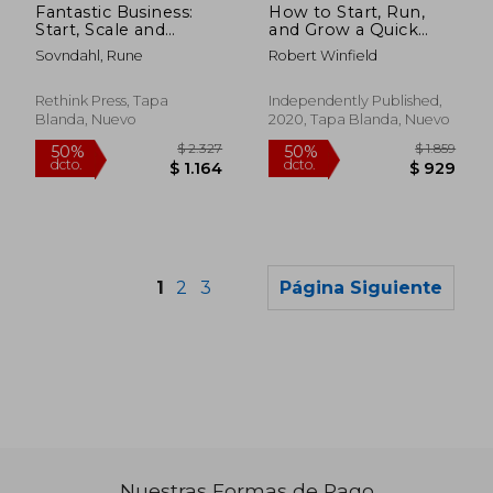
Fantastic Business:
How to Start, Run,
Start, Scale and
and Grow a Quick
Succeed, Learning
Service Fast Food
Sovndahl, Rune
Robert Winfield
from Masters in
Restaurant: Tips and
Franchising (en
Tricks From an
Inglés)
Industry Veteran –
Rethink Press, Tapa
Independently Published,
Franchise or Non-
Blanda, Nuevo
2020, Tapa Blanda, Nuevo
Franchise (en Inglés)
1
2
3
Página Siguiente
Nuestras Formas de Pago