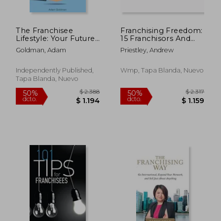
The Franchisee
Franchising Freedom:
Lifestyle: Your Future
15 Franchisors And
as a Franchisee is
Franchising Experts
Goldman, Adam
Priestley, Andrew
Better Than You
Share Best Thinking
Think (en Inglés)
And Proven
Strategies For
Independently Published,
Wmp, Tapa Blanda, Nuevo
Successfully
Tapa Blanda, Nuevo
Franchising A Busine
(en Inglés)
$ 1.684
$ 1.7
50%
50%
dcto.
dcto.
$ 842
$ 8