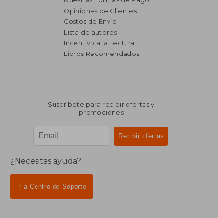
Nuestras Formas de Pago
Opiniones de Clientes
Costos de Envío
Lista de autores
Incentivo a la Lectura
$ 2.327
$ 1.
50%
50%
Libros Recomendados
dcto.
dcto.
$ 1.164
$ 9
Suscríbete para recibir ofertas y
promociones
¿Necesitas ayuda?
Ir a Centro de Soporte