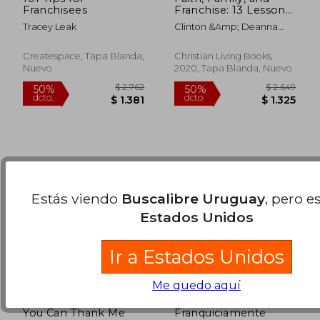
Franchisees
Franchise: 13 Lessons
for Couples to Create
Tracey Leak
Clinton &Amp; Deanna
a Heart-Centered
$ 2.251
$ 2.0
Lewis
50%
50%
Business (en Inglés)
dcto.
dcto.
$ 1.125
$ 1.0
Createspace, Tapa Blanda,
Christian Living Books,
Nuevo
2020, Tapa Blanda, Nuevo
Estás viendo
Buscalibre Uruguay
, pero e
Estados Unidos
Ir a Estados Unidos
Me quedo aquí
You Can Thank Me
Franquiciamente