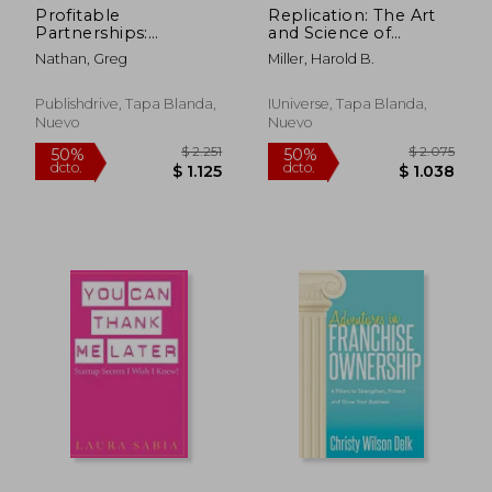
Profitable
Replication: The Art
Partnerships:
and Science of
Improve Your
Franchising Your
Nathan, Greg
Miller, Harold B.
Franchise
Business (en Inglés)
Relationships and
Change Your Life (en
Publishdrive, Tapa Blanda,
IUniverse, Tapa Blanda,
Inglés)
Nuevo
Nuevo