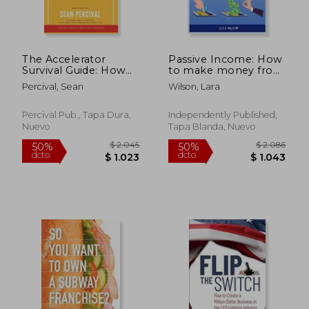
The Accelerator
Passive Income: How
$ 1.934
$ 2.3
50%
50%
Survival Guide: How
to make money from
dcto.
dcto.
$ 967
$ 1.1
to lead, design and
your Smartphone
Percival, Sean
Wilson, Lara
execute great
(for everyone) (en
programs (en Inglés)
Inglés)
Percival Pub., Tapa Dura,
Independently Published,
Nuevo
Tapa Blanda, Nuevo