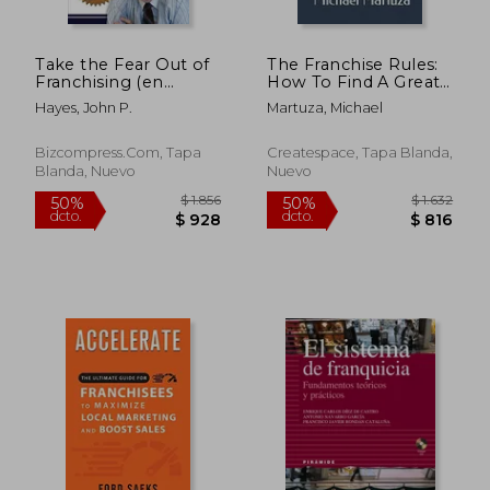
Take the Fear Out of
The Franchise Rules:
Franchising (en
How To Find A Great
Inglés)
Franchise That Fits
Hayes, John P.
Martuza, Michael
Your Goals, Skills and
Budget (en Inglés)
$ 2.762
$ 2.6
50%
50%
Bizcompress.com, Tapa
Createspace, Tapa Blanda,
dcto.
dcto.
$ 1.381
$ 1.3
Blanda, Nuevo
Nuevo