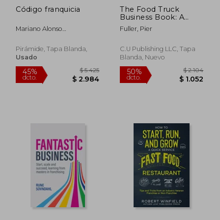
Código franquicia
The Food Truck
Business Book: A
Step-By-Step Guide
Mariano Alonso
Fuller, Pier
for Beginners to Start
Prieto,Gonzalo Burgos
and Grow a
Pavón,Juan Garbayo
Successful Mobile
Pirámide, Tapa Blanda,
C.U Publishing LLC, Tapa
Blanch
Food Business (en
Usado
Blanda, Nuevo
Inglés)
$ 1.324
$ 2.6
50%
50%
dcto.
dcto.
$ 662
$ 1.3