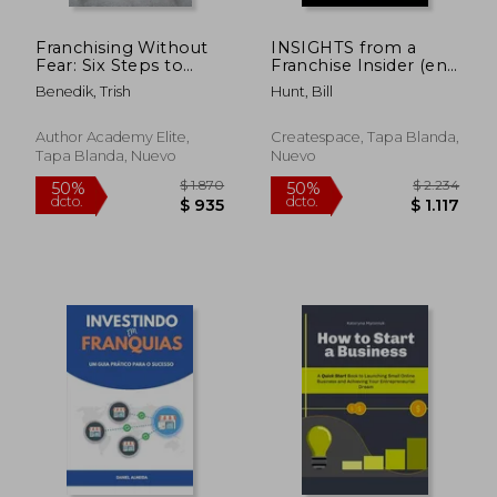
Franchising Without
INSIGHTS from a
Fear: Six Steps to
Franchise Insider (en
Successfully Buying
Inglés)
Benedik, Trish
Hunt, Bill
Your Own Business
(en Inglés)
Author Academy Elite,
Createspace, Tapa Blanda,
Tapa Blanda, Nuevo
Nuevo
$ 1.856
$ 1.
50%
50%
dcto.
dcto.
$ 928
$ 8