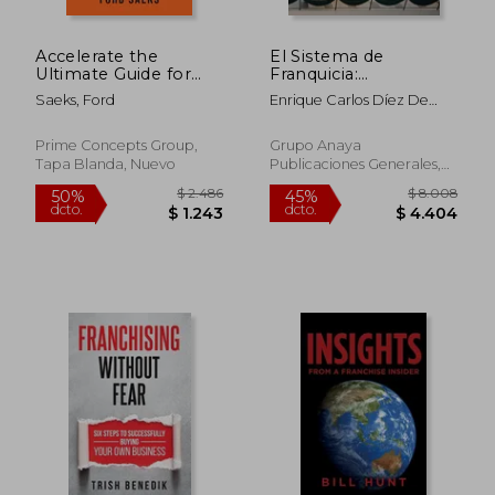
Accelerate the
El Sistema de
Ultimate Guide for
Franquicia:
Franchisees to
Fundamentos
Saeks, Ford
Enrique Carlos Díez De
Maximize Local
Teóricos y Prácticos
Castro; Antonio Navarro
Marketing and Boost
(Empresa y Gestion
García; Francisco Javier
Sales (en Inglés)
Prime Concepts Group,
Grupo Anaya
Rondán Cataluña
Tapa Blanda, Nuevo
Publicaciones Generales,
2005, Tapa Blanda,
Usado
$ 3.617
$ 2.
50%
45%
dcto.
dcto.
$ 1.809
$ 1.2