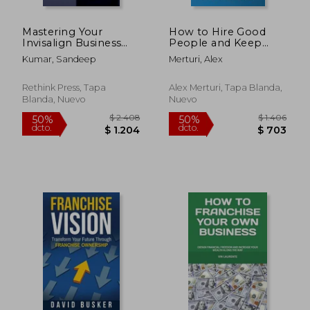
Mastering Your
How to Hire Good
Invisalign Business
People and Keep
(en Inglés)
Them (en Inglés)
Kumar, Sandeep
Merturi, Alex
Rethink Press, Tapa
Alex Merturi, Tapa Blanda,
Blanda, Nuevo
Nuevo
$ 2.043
$ 3.
50%
50%
dcto.
dcto.
$ 1.022
$ 1.5