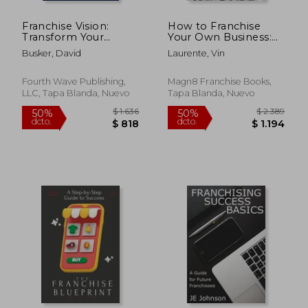
Franchise Vision:
How to Franchise
Transform Your
Your Own Business:
Future Through
Obtain Financial
Busker, David
Laurente, Vin
Franchise Ownership
Freedom and
(en Inglés)
Increase Your Wealth
Along the Way (en
Fourth Wave Publishing,
Magn8 Franchise Books,
Inglés)
LLC, Tapa Blanda, Nuevo
Tapa Blanda, Nuevo
$ 2.408
$ 1.4
50%
50%
dcto.
dcto.
$ 1.204
$ 7