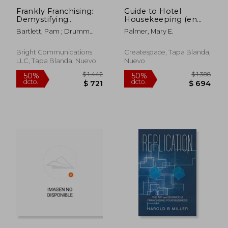
Frankly Franchising:
Guide to Hotel
Demystifying
Housekeeping (en
Franchising to Help
Inglés)
Bartlett, Pam ; Drumm
Palmer, Mary E.
You Invest in the Best
Esq, Mike
Franchise for You (en
Inglés)
Bright Communications
Createspace, Tapa Blanda,
LLC, Tapa Blanda, Nuevo
Nuevo
$ 2.690
$ 1.
50%
50%
dcto.
dcto.
$ 1.345
$ 8