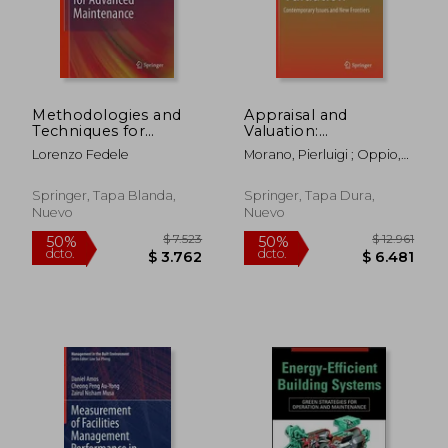
Methodologies and
Appraisal and
$ 5.409
$ 8.9
50%
50%
Techniques for
Valuation:
dcto.
dcto.
$ 2.704
$ 4.4
Advanced
Contemporary Issues
Lorenzo Fedele
Morano, Pierluigi ; Oppio,
Maintenance
and New Frontiers
Alessandra ; Rosato, Paolo
(en Inglés)
Springer, Tapa Blanda,
Springer, Tapa Dura,
Nuevo
Nuevo