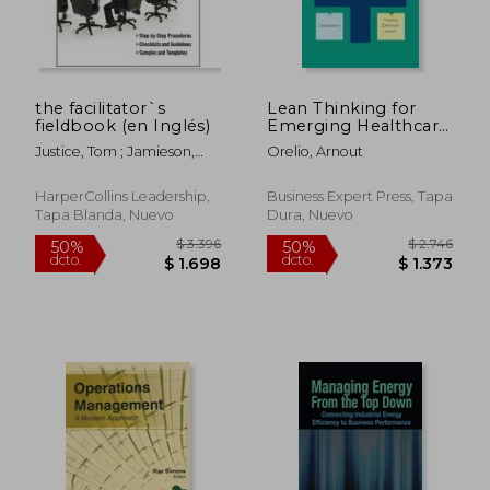
the facilitator`s
Lean Thinking for
fieldbook (en Inglés)
Emerging Healthcare
Leaders: How to
Justice, Tom ; Jamieson,
Orelio, Arnout
Develop Yourself and
David
Implement Process
Improvements (en
HarperCollins Leadership,
Business Expert Press, Tapa
Inglés)
Tapa Blanda, Nuevo
Dura, Nuevo
$ 7.523
$ 12.
50%
50%
dcto.
dcto.
$ 3.762
$ 6.0