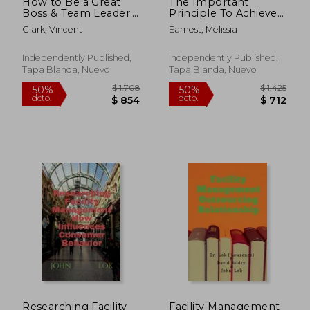
How to Be a Great
The Important
Boss & Team Leader:
Principle To Achieve
Leading with
Extraordinary Results:
Clark, Vincent
Earnest, Melissia
Excellence: Mastering
Go Beyond What You
the Art of Effective
Think Is Possible -
Leadership (en
Book 3 (en Inglés)
Independently Published,
Independently Published,
Inglés)
Tapa Blanda, Nuevo
Tapa Blanda, Nuevo
$ 20.447
$ 2.3
50%
50%
dcto.
dcto.
$ 10.224
$ 1.1
Researching Facility
Facility Management