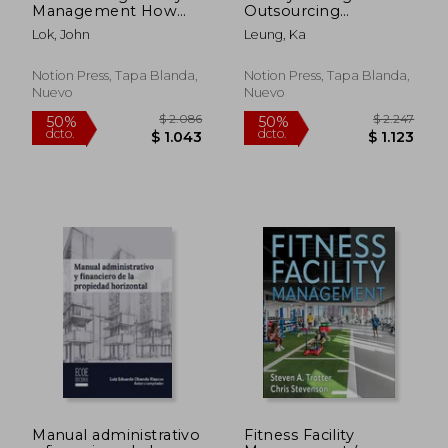
Management How
Outsourcing
Influences Consumer
Relationship (en
Lok, John
Leung, Ka
Behavior (en Inglés)
Inglés)
Notion Press, Tapa Blanda,
Notion Press, Tapa Blanda,
Nuevo
Nuevo
$ 2.571
$ 6.
50%
50%
dcto.
dcto.
$ 1.285
$ 3.0
Manual administrativo
Fitness Facility