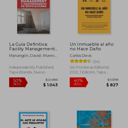
La Guía Definitiva:
Un Inmueble al año
Facility Management
no Hace Daño
y Mantenimiento de
Manangón, David ; Riveros
Carlos Devis
Edificaciones
Hurtado, Carlos
(54)
Independently Published,
Sin Fronteras Editorial,
Tapa Blanda, Nuevo
2022, 1 Edición, Tapa
Blanda, Nuevo
$ 2.086
$ 1.
50%
40%
dcto.
dcto.
$ 1.043
$ 8