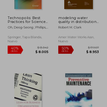
Technopolis: Best
modeling water
Practices for Science
quality in distribution
and Technology Cities
systems
Oh, Deog-Seong ; Phillips,
Robert M. Clark
(en Inglés)
Fred
Springer, Tapa Blanda,
Amer Water Works Assn,
Nuevo
Nuevo
$ 3.847
$ 12.0
50%
40%
dcto.
dcto.
$ 1.923
$ 7.2