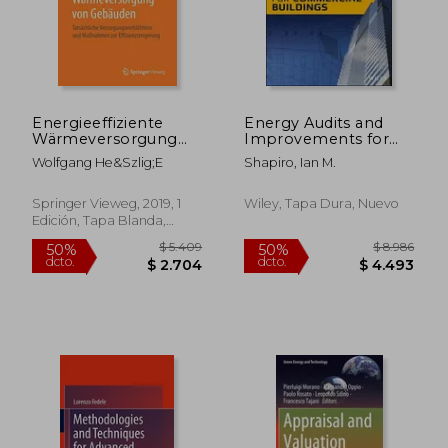
$ 5.893
$ 4.6
50%
50%
dcto.
dcto.
$ 2.946
$ 2.3
Energieeffiziente
Energy Audits and
Wärmeversorgung
Improvements for
von Gebäuden:
Commercial Buildings
Wolfgang He&Szlig;E
Shapiro, Ian M.
Tatsächliche
(en Inglés)
Versorgungsverhältnisse
und Maßnahmen zur
Springer Vieweg, 2019, 1
Wiley, Tapa Dura, Nuevo
Effizienzsteigerung
Edición, Tapa Blanda,
(en Alemán)
Nuevo