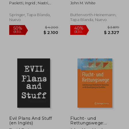
Typologies and
Managing Physical
Paoletti, Ingrid ; Nastri,
John M. White
Technologies of the
and Operational
Massimiliano
Advanced Building
Security
Envelopes (en Inglés)
Springer, Tapa Blanda,
Butterworth-Heinemann,
Nuevo
Tapa Blanda, Nuevo
$ 915
$ 7.4
15%
40%
dcto.
dcto.
$ 778
$ 4.4
Evil Plans And Stuff
Flucht- und
(en Inglés)
Rettungswege:
Anforderungen