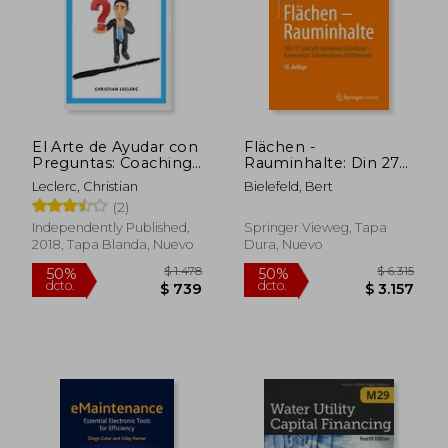
El Arte de Ayudar con
Flächen -
Preguntas: Coaching
Rauminhalte: Din 277
y Auto-Coaching
und Alle Relevanten
Leclerc, Christian
Bielefeld, Bert
Richtlinien -
(2)
Kommentar,
Erläuterungen,
Independently Published,
Springer Vieweg, Tapa
Bildbeispiele (en
2018, Tapa Blanda, Nuevo
Dura, Nuevo
Alemán)