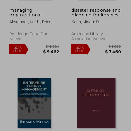
managing
disaster response and
$ 6.579
$ 12.
40%
50%
organizational
planning for libraries
dcto.
dcto.
$ 3.948
$ 6.4
ecologies (en Inglés)
(en Inglés)
Alexander, Keith ; Price,
Kahn, Miriam B.
Ilfryn
Routledge, Tapa Dura,
American Library
Nuevo
Association, Nuevo