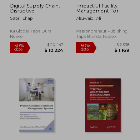
Digital Supply Chain,
Impactful Facility
Disruptive
Management For
Environments, and
Megaprojects and
Sabri, Ehap
Alsuwaidi, Ali
the Impact on
Beyond: How to
Retailers (en Inglés)
Conceptualise and
Implement
IGI Global, Tapa Dura,
Passionpreneur Publishing,
Contemporary Best
Nuevo
Tapa Blanda, Nuevo
$ 18.924
$ 6.9
50%
50%
Practices and
dcto.
dcto.
$ 9.462
$ 3.4
Automation-Driven
Facili (en Inglés)