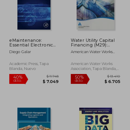
$ 1.478
$ 6.
50%
50%
dcto.
dcto.
$ 739
$ 3.1
eMaintenance:
Water Utility Capital
Essential Electronic
Financing (M29):
Tools for Efficiency
Awwa Manual of
Diego Galar
American Water Works
Practice (en Inglés)
Association
Academic Press, Tapa
American Water Works
Blanda, Nuevo
Association, Tapa Blanda,
Nuevo