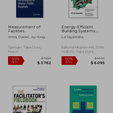
Measurement of
Energy-Efficient
Facilities
Building Systems:
Management
Green Strategies for
Amos, Daniel ; Au-Yong,
Lal Jayamaha
Performance in
Operation and
Cheong Peng ; Musa, Zairul
$ 7.523
$ 12.
50%
50%
Ghana's Public
Maintenance (en
Nisham
dcto.
dcto.
$ 3.762
$ 6.4
Hospitals (en Inglés)
Inglés)
Springer, Tapa Dura,
Editorial Mcgraw-Hill, 2006,
Nuevo
1 Edición, Tapa Dura,
Nuevo