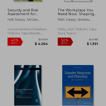
$ 10.544
$ 7.5
50%
50%
dcto.
dcto.
$ 5.272
$ 3.7
Security and Risk
The Workplace You
Assessment for
Need Now: Shaping
Facility and Event
Spaces for the Future
Hall, Stacey ; McGee,
Rishi, Sanjay ; Breslau,
Managers (en Inglés)
of Work (en Inglés)
James M. ; Cooper, Walter
Benjamin ; Miscovich, Peter
E.
Human Kinetics Publishers,
Wiley, 2021, 1 Edición, Tapa
1 Edición, Tapa Blanda,
Dura, Nuevo
Nuevo