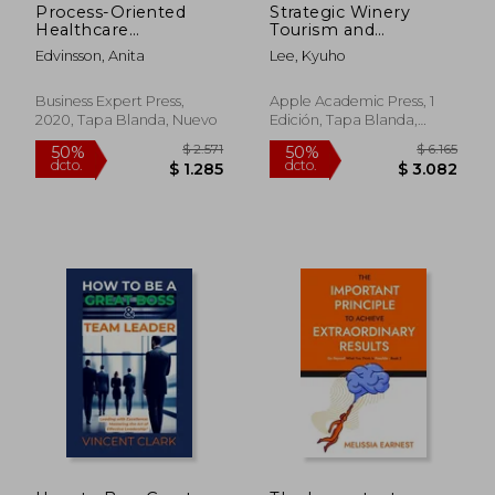
Process-Oriented
Strategic Winery
Healthcare
Tourism and
Management
Management
Edvinsson, Anita
Lee, Kyuho
Systems:
(Advances in
Development, Use,
Hospitality and
and Maintenance for
Tourism) (en Inglés)
Business Expert Press,
Apple Academic Press, 1
Patient-Safe
2020, Tapa Blanda, Nuevo
Edición, Tapa Blanda,
Healthcare (en
Nuevo
Inglés)
$ 2.308
$ 1.9
50%
50%
dcto.
dcto.
$ 1.154
$ 9