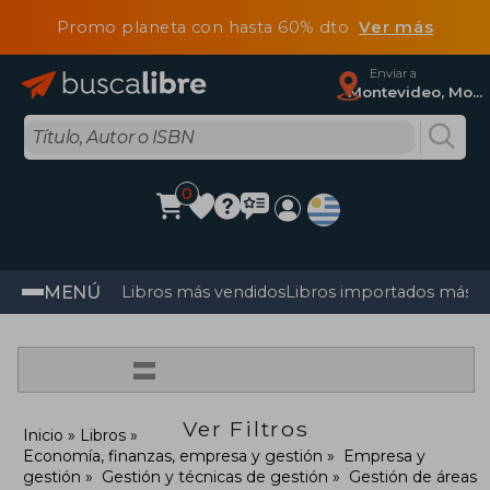
Promo planeta con hasta 60% dto
Ver más
Enviar a
Montevideo, Montevideo
0
MENÚ
Libros más vendidos
Libros importados más v
=
Ver Filtros
Inicio
Libros
Economía, finanzas, empresa y gestión
Empresa y
gestión
Gestión y técnicas de gestión
Gestión de áreas