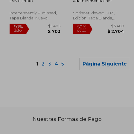
David, Proto
Adam Merschbacher
Behinderter
Menschen an die
Bewältigung von
Independently Published,
Springer Vieweg, 2021, 1
Notfällen (en
Tapa Blanda, Nuevo
Edición, Tapa Blanda,
Alemán)
Nuevo
1
2
3
4
5
Página Siguiente
Nuestras Formas de Pago
$ 5.726
$ 4.0
40%
50%
dcto.
dcto.
$ 3.436
$ 2.0