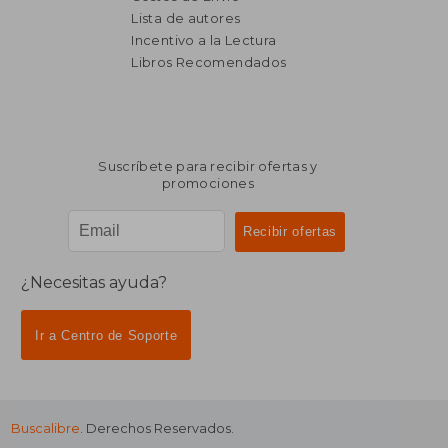
Lista de autores
Incentivo a la Lectura
$ 1.406
$ 5.4
50%
50%
dcto.
dcto.
Libros Recomendados
$ 703
$ 2.7
Suscríbete para recibir ofertas y
promociones
¿Necesitas ayuda?
Ir a Centro de Soporte
Buscalibre
. Derechos Reservados.