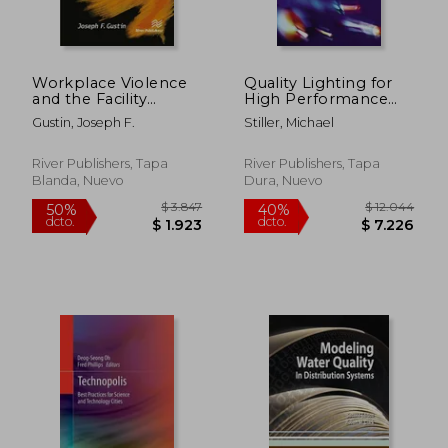
Workplace Violence
Quality Lighting for
and the Facility
High Performance
Manager (en Inglés)
Buildings (en Inglés)
Gustin, Joseph F.
Stiller, Michael
River Publishers, Tapa
River Publishers, Tapa
Blanda, Nuevo
Dura, Nuevo
$ 6.165
$ 5.7
50%
50%
dcto.
dcto.
$ 3.082
$ 2.8