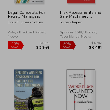
Legal Concepts For
Risk Assessments and
Facility Managers
Safe Machinery:
Ensuring Compliance
Linda Thomas - Mobley
Torben Jespen
With the eu
Directives (Springer
Series in Reliability
Wiley - Blackwell, Paper,
Springer, 2018, 1 Edición,
Engineering) (en
Nuevo
Tapa Blanda, Nuevo
Inglés)