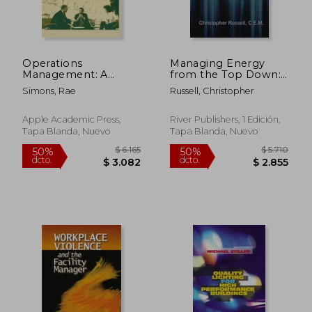
Operations
Managing Energy
Management: A
from the Top Down:
Modern Approach
Connecting Industrial
Simons, Rae
Russell, Christopher
(en Inglés)
Energy Efficiency to
Business
Performance (en
Apple Academic Press,
River Publishers, 1 Edición,
Inglés)
Tapa Blanda, Nuevo
Tapa Blanda, Nuevo
$ 3.396
$ 2.7
50%
50%
dcto.
dcto.
$ 1.698
$ 1.3