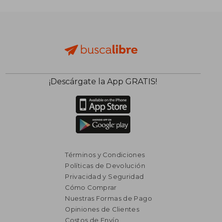
$ 4.200
$ 3.8
50%
40%
dcto.
dcto.
$ 2.100
$ 2.3
¡Descárgate la App GRATIS!
Términos y Condiciones
Políticas de Devolución
Privacidad y Seguridad
Cómo Comprar
Nuestras Formas de Pago
Opiniones de Clientes
Costos de Envío