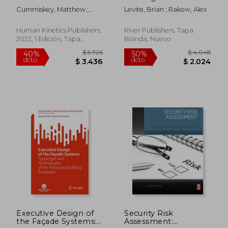
with Hkpropel
Communities: A
Cummiskey, Matthew ;
Levite, Brian ; Rakow, Alex
Access: An Integrated
Practical Guide (en
Cleland Donnelly, Frances
Approach to
Inglés)
Teaching the Whole
Human Kinetics Publishers,
River Publishers, Tapa
Child (en Inglés)
2022, 1 Edición, Tapa
Blanda, Nuevo
Blanda, Nuevo
$ 2.086
$ 2.2
50%
50%
dcto.
dcto.
$ 1.043
$ 1.1
Executive Design of
Security Risk
the Façade Systems:
Assessment: