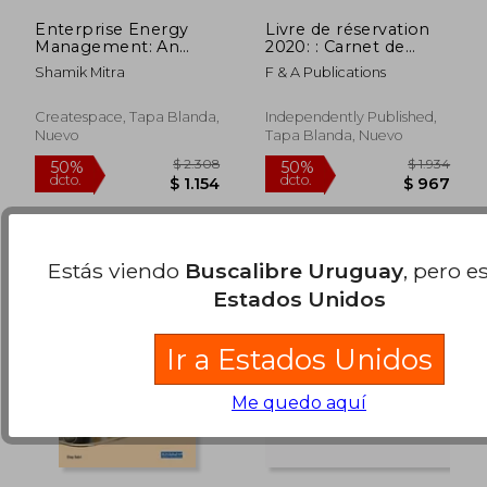
Enterprise Energy
Livre de réservation
Management: An
2020: : Carnet de
introduction to the
réservation pour
Shamik Mitra
F & A Publications
business processes
restaurant 2020, sans
$ 7.107
$ 2.
40%
50%
and technologies
date, 366 pages, 21 x
dcto.
dcto.
$ 4.264
$ 1.3
used to manage
29,7 cm pour toute
Createspace, Tapa Blanda,
Independently Published,
energy at an
l'année 2020 (en
Nuevo
Tapa Blanda, Nuevo
enterprise level
Francés)
Estás viendo
Buscalibre Uruguay
, pero e
Estados Unidos
Ir a Estados Unidos
Me quedo aquí