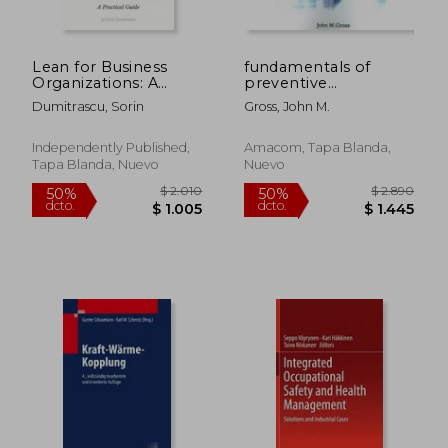
Lean for Business
fundamentals of
Organizations: A
preventive
Practical Guide (en
maintenance (en
Dumitrascu, Sorin
Gross, John M.
Inglés)
Inglés)
Independently Published,
Amacom, Tapa Blanda,
Tapa Blanda, Nuevo
Nuevo
$ 13.342
$ 17.9
40%
50%
dcto.
dcto.
$ 8.005
$ 8.9