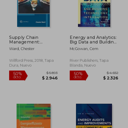
$ 11.748
$ 13.4
40%
50%
dcto.
dcto.
$ 7.049
$ 6.7
Supply Chain
Energy and Analytics:
Management:
Big Data and Building
Integrating Logistics
Technology
Ward, Chester
McGowan, Cem
and Operations (en
Integration (en
Inglés)
Inglés)
Willford Press, 2018, Tapa
River Publishers, Tapa
Dura, Nuevo
Blanda, Nuevo