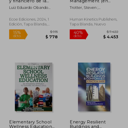
y financiero de la
Management (en
propiedad horizontal
Inglés)
Luiz Eduardo Obando
Trotter, Steven ;
- 1ra edición
Riascos
Stevenson, Chris
Ecoe Ediciones, 2024, 1
Human Kinetics Publishers,
Edición, Tapa Blanda,
Tapa Blanda, Nuevo
Nuevo
$ 1.708
$ 1.
50%
50%
dcto.
dcto.
$ 854
$ 7
Elementary School
Energy Resilient
Wellness Education
Buildings and