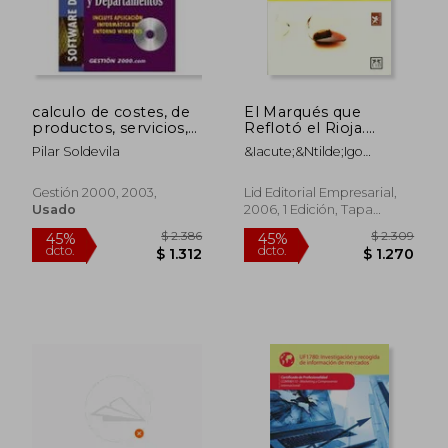
calculo de costes, de
El Marqués que
productos, servicios,
Reflotó el Rioja.
$ 1.814
$ 8.6
45%
45%
clientes y departame
(Historia Empresarial)
dcto.
dcto.
$ 998
$ 4.7
Pilar Soldevila
&Iacute;&Ntilde;Igo
Gonz&Aacute;Lez
Inchaurraga
Gestión 2000, 2003,
Lid Editorial Empresarial,
Usado
2006, 1 Edición, Tapa
Blanda,
Usado