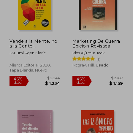
$ 2.263
$ 1.
50%
50%
dcto.
dcto.
$ 1.131
$ 9
Vende a la Mente, no
Marketing De Guerra
a la Gente:
Edicion Revisada
Neuroventas: La
J&Uuml;Rgen Klaric
Ries Al/Trout Jack
Ciencia de Vender
(1)
más Hablando Menos
(Coleccion Alienta)
Alienta Editorial, 2020,
Mcgraw Hill,
Usado
Tapa Blanda, Nuevo