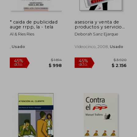
* caida de publicidad
asesoria y venta de
auge rrpp, la - tela
productos y servicios
para imagen personal
Al & Ries Ries
Deborah Sanz Ejarque
/ consulting and sales
of products and
services for personal
,
Usado
Videocinco, 2008,
Usado
image
$ 1.910
$ 1.
45%
45%
dcto.
dcto.
$ 1.050
$ 9