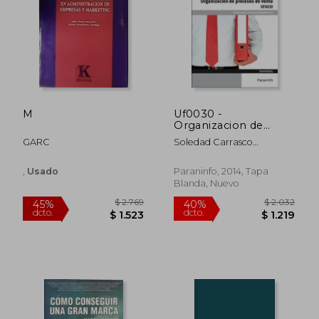
M
Uf0030 -
Organizacion de
Procesos de Venta
GARC
Soledad Carrasco
Fernandez
,
Usado
Paraninfo, 2014, Tapa
Blanda, Nuevo
$ 3.007
$ 4.
40%
45%
dcto.
dcto.
$ 1.804
$ 2.2