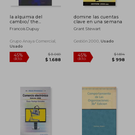
la alquimia del
domine las cuentas
cambio/ the
clave en una semana
chemistry of
Francois Dupuy
Grant Stewart
change,estrategias
personales para la
modernizacion /
Grupo Anaya Comercial,
Gestión 2000,
Usado
problems, phases
Usado
and strategy
$ 1.814
$ 3.9
45%
45%
dcto.
dcto.
$ 998
$ 2.1