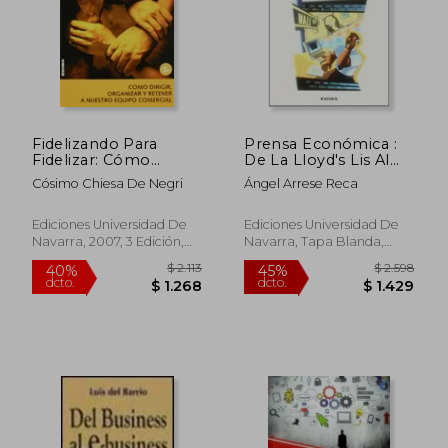
Fidelizando Para
Prensa Económica :
Fidelizar: Cómo
De La Lloyd's Lis Al
Dirigir, Organizar y
Wsj.com
Cósimo Chiesa De Negri
Ángel Arrese Reca
Retener a Nuestro
(comunicación)
Equipo Comercial
(Colección Manuales
Ediciones Universidad De
Ediciones Universidad De
Iese)
Navarra, 2007, 3 Edición,
Navarra, Tapa Blanda,
Tapa Blanda, Nuevo
Nuevo