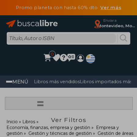
Promo planeta con hasta 60% dto
Ver más
Enviar a
Montevideo, Montevideo
0
MENÚ
Libros más vendidos
Libros importados más v
=
Ver Filtros
Inicio
Libros
Economía, finanzas, empresa y gestión
Empresa y
gestión
Gestión y técnicas de gestión
Gestión de áreas