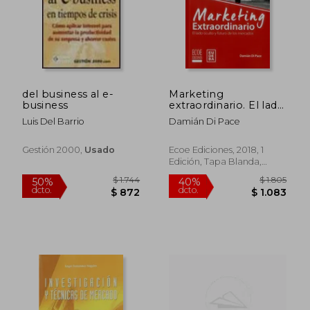
$ 2.460
$ 4.8
45%
50%
dcto.
dcto.
$ 1.353
$ 2.4
del business al e-
Marketing
business
extraordinario. El lado
oculto y futuro de los
Luis Del Barrio
Damián Di Pace
mercados
Gestión 2000,
Usado
Ecoe Ediciones, 2018, 1
Edición, Tapa Blanda,
Nuevo