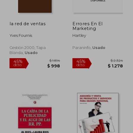
la red de ventas
Errores En El
Marketing
Yves Fournis
Hartley
Gestión 2000, Tapa
Paraninfo,
Usado
Blanda,
Usado
$ 1.997
$ 1.
45%
45%
dcto.
dcto.
$ 1.098
$ 1.0