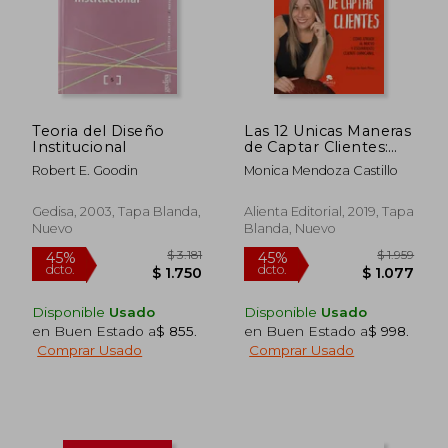
$ 2.244
$ 2.1
45%
45%
dcto.
dcto.
$ 1.234
$ 1.1
Teoria del Diseño
Las 12 Unicas Maneras
Institucional
de Captar Clientes:
Como Atraer al
Robert E. Goodin
Monica Mendoza Castillo
Nuevo y Escurridizo
Cliente Omnicanal
Gedisa, 2003, Tapa Blanda,
Alienta Editorial, 2019, Tapa
Nuevo
Blanda, Nuevo
Disponible
Usado
Disponible
Usado
en Buen Estado a
$ 855
.
en Buen Estado a
$ 998
.
Comprar Usado
Comprar Usado