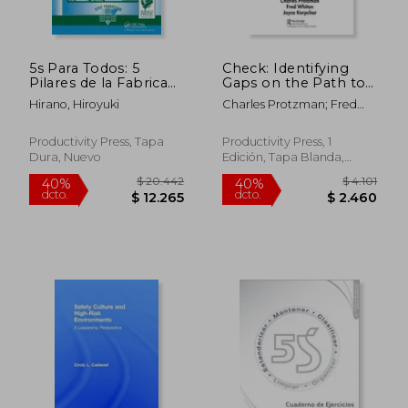
5s Para Todos: 5
Check: Identifying
Pilares de la Fabrica
Gaps on the Path to
Visual (en Inglés)
Success (Basics
Hirano, Hiroyuki
Charles Protzman; Fred
Lean®
Whiton; Joyce Kerpchar
Implementation) (en
Inglés)
Productivity Press, Tapa
Productivity Press, 1
Dura, Nuevo
Edición, Tapa Blanda,
Nuevo
$ 10.550
$ 15.
40%
40%
dcto.
dcto.
$ 6.330
$ 9.1