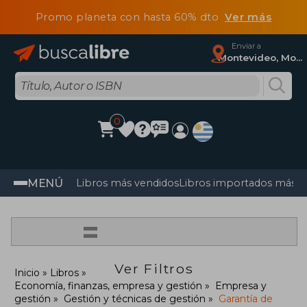
Promo planeta con hasta 60% dto
Ver más
Enviar a
Montevideo, Montevideo
0
MENÚ
Libros más vendidos
Libros importados más v
=
Ver Filtros
Inicio
Libros
Economía, finanzas, empresa y gestión
Empresa y
gestión
Gestión y técnicas de gestión
Garantía de