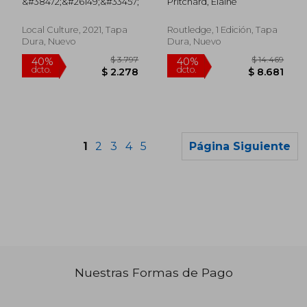
&#38472;&#26149;&#33457;
Pritchard, Elaine
Local Culture, 2021, Tapa
Routledge, 1 Edición, Tapa
Dura, Nuevo
Dura, Nuevo
1
2
3
4
5
Página Siguiente
Nuestras Formas de Pago
$ 14.469
$ 10.
40%
40%
dcto.
dcto.
$ 8.681
$ 6.3