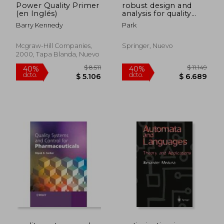
Power Quality Primer
robust design and
(en Inglés)
analysis for quality
engineering (en
Barry Kennedy
Park
Inglés)
Mcgraw-Hill Companies,
Springer, Nuevo
2000, Tapa Blanda, Nuevo
$ 3.576
$ 14.8
40%
40%
dcto.
dcto.
$ 2.146
$ 8.9