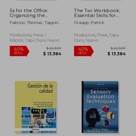
5s for the Office:
The Twi Workbook:
$ 20.442
$ 20.4
40%
40%
Organizing the
Essential Skills for
dcto.
dcto.
$ 12.265
$ 12.2
Workplace to
Supervisors, Second
Fabrizio, Thomas ; Tapping,
Graupp, Patrick
Eliminate Waste (en
Edition (en Inglés)
Don
Inglés)
Productivity Press, 1
Productivity Press, Tapa
Edición, Tapa Dura, Nuevo
Dura, Nuevo