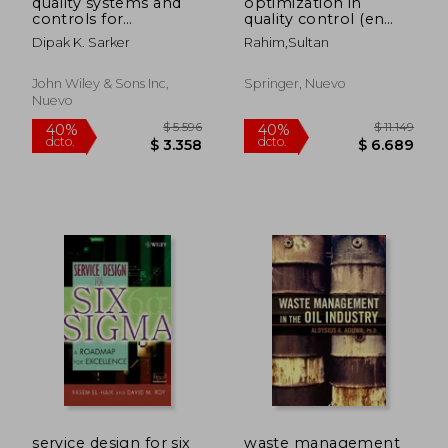
quality systems and
optimization in
controls for
quality control (en
pharmaceuticals
Inglés)
Dipak K. Sarker
Rahim,sultan
John Wiley & Sons Inc,
Springer, Nuevo
Nuevo
$ 12.101
$ 21.8
40%
40%
dcto.
dcto.
$ 7.261
$ 13.1
service design for six
waste management