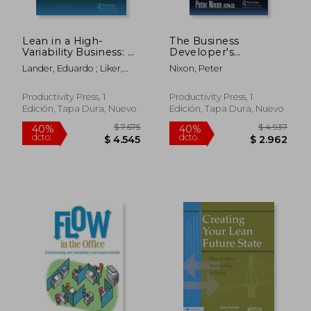
Lean in a High-
The Business
Variability Business: A
Developer's
Graphic Novel about
Playbook:
Lander, Eduardo ; Liker,
Nixon, Peter
Lean and People at
Relationship Selling
Jeffrey K. ; Root, Thomas E.
Zingerman's Mail
Principles and the
Order (en Inglés)
DNA of Dialogue
Productivity Press, 1
Productivity Press, 1
Selling (en Inglés)
Edición, Tapa Dura, Nuevo
Edición, Tapa Dura, Nuevo
$ 22.774
$ 2.0
40%
40%
dcto.
dcto.
$ 13.665
$ 1.2