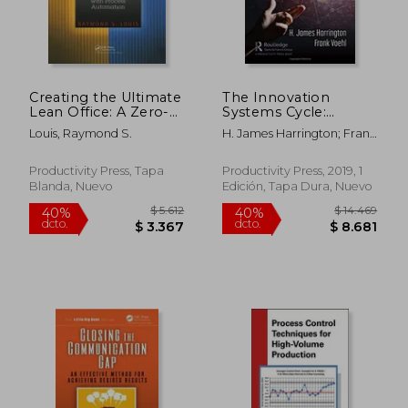
Creating the Ultimate
The Innovation
Lean Office: A Zero-
Systems Cycle:
Waste Environment
Simplifying and
Louis, Raymond S.
H. James Harrington; Frank
with Process
Incorporating the
Voehl
$ 19.383
$ 6.8
40%
40%
Automation (en
Guidelines of the iso
dcto.
dcto.
$ 11.630
$ 4.1
Inglés)
56002 Standard and
Productivity Press, Tapa
Productivity Press, 2019, 1
Best Practices (The
Blanda, Nuevo
Edición, Tapa Dura, Nuevo
Little big Book Series)
(en Inglés)