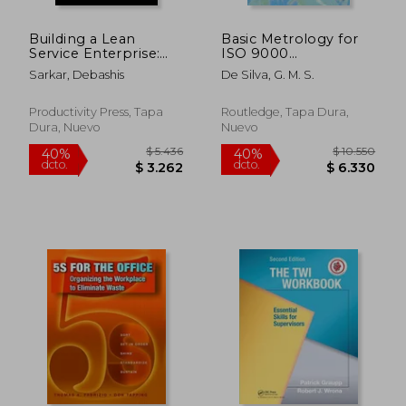
$ 7.575
$ 4.9
40%
40%
dcto.
dcto.
$ 4.545
$ 2.9
Building a Lean
Basic Metrology for
Service Enterprise:
ISO 9000
Reflections of a Lean
Certification (en
Sarkar, Debashis
De Silva, G. M. S.
Management
Inglés)
Practitioner (en
Inglés)
Productivity Press, Tapa
Routledge, Tapa Dura,
Dura, Nuevo
Nuevo