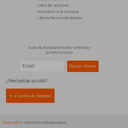
Lista de autores
Incentivo a la Lectura
$ 3.797
$ 14.4
40%
40%
dcto.
dcto.
Libros Recomendados
$ 2.278
$ 8.6
Suscríbete para recibir ofertas y
promociones
¿Necesitas ayuda?
Ir a Centro de Soporte
Buscalibre
. Derechos Reservados.