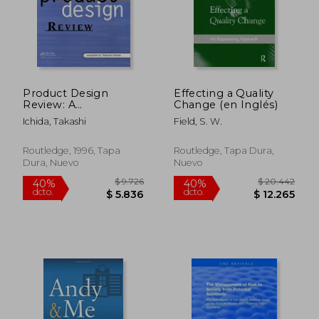
$ 2.341
$ 2.0
40%
40%
dcto.
dcto.
$ 1.405
$ 1.2
Product Design
Effecting a Quality
Review: A
Change (en Inglés)
Methodology for
Ichida, Takashi
Field, S. W.
Error-Free Product
Development (en
Inglés)
Routledge, 1996, Tapa
Routledge, Tapa Dura,
Dura, Nuevo
Nuevo