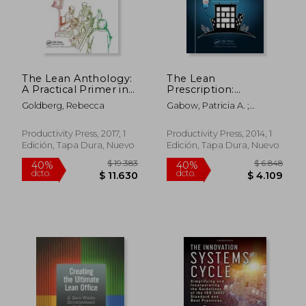
The Lean Anthology:
The Lean
$ 3.847
$ 16.8
40%
40%
A Practical Primer in
Prescription:
dcto.
dcto.
$ 2.308
$ 10.1
Continual
Powerful Medicine
Goldberg, Rebecca
Gabow, Patricia A. ;
Improvement (en
for Our Ailing
Goodman, Philip L.
Inglés)
Healthcare System
(en Inglés)
Productivity Press, 2017, 1
Productivity Press, 2014, 1
Edición, Tapa Dura, Nuevo
Edición, Tapa Dura, Nuevo