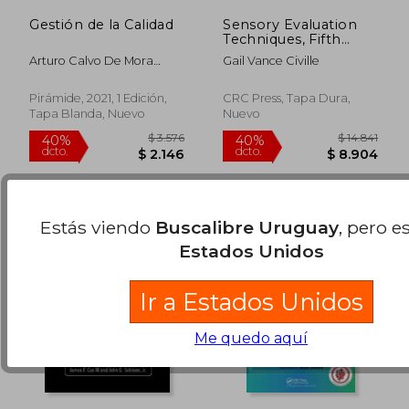
Gestión de la Calidad
Sensory Evaluation
Techniques, Fifth
Edition
Arturo Calvo De Mora
Gail Vance Civille
Schmidt; Fernando Criado
$ 5.436
$ 10.5
40%
40%
Garc&Iacute;A-Legaz;
dcto.
dcto.
$ 3.262
$ 6.3
Pirámide, 2021, 1 Edición,
CRC Press, Tapa Dura,
Rafael
Tapa Blanda, Nuevo
Nuevo
Peri&Aacute;&Ntilde;Ez
Crist&Oacute;Bal
Estás viendo
Buscalibre Uruguay
, pero e
Estados Unidos
Ir a Estados Unidos
Me quedo aquí