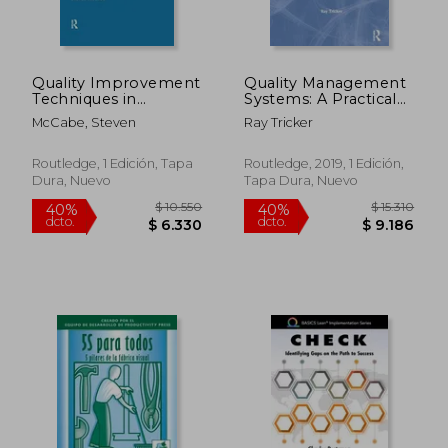
Quality Improvement
Quality Management
Techniques in
Systems: A Practical
Construction:
Guide to Standards
McCabe, Steven
Ray Tricker
Principles and
Implementation (en
Methods (en Inglés)
Inglés)
Routledge, 1 Edición, Tapa
Routledge, 2019, 1 Edición,
Dura, Nuevo
Tapa Dura, Nuevo
$ 5.698
$ 16.8
40%
40%
dcto.
dcto.
$ 3.419
$ 10.1