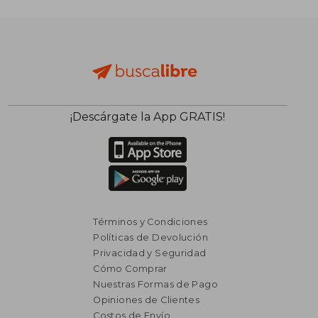
$ 3.455
$ 2.0
40%
40%
dcto.
dcto.
$ 2.073
$ 1.2
¡Descárgate la App GRATIS!
Términos y Condiciones
Políticas de Devolución
Privacidad y Seguridad
Cómo Comprar
Nuestras Formas de Pago
Opiniones de Clientes
Costos de Envío