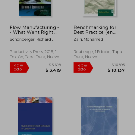
Flow Manufacturing -
Benchmarking for
- What Went Right,
Best Practice (en
What Went Wrong:
Inglés)
Schonberger, Richard J.
Zairi, Mohamed
101 Mini-Case Studies
That Reveal Lean's
Successes and
Productivity Press, 2018, 1
Routledge, 1 Edición, Tapa
Failures (en Inglés)
Edición, Tapa Dura, Nuevo
Dura, Nuevo
$ 3.847
$ 10.0
40%
40%
dcto.
dcto.
$ 2.308
$ 6.0