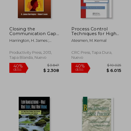
Closing the
Process Control
Communication Gap:
Techniques for High-
An Effective Method
Volume Production
Harrington, H. James ;
Atesmen, M. Kemal
for Achieving Desired
(en Inglés)
Lewis, Robert
Results (en Inglés)
Productivity Press, 2013,
CRC Press, Tapa Dura,
Tapa Blanda, Nuevo
Nuevo
$ 5.612
$ 14.4
40%
40%
dcto.
dcto.
$ 3.367
$ 8.6