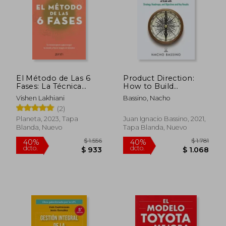
El Método de Las 6
Product Direction:
Fases: La Técnica
How to Build
Probada Para
Successful Products
Vishen Lakhiani
Bassino, Nacho
Supercargar Tu
at Scale With
(2)
Mente, Lograr Tus
Strategy, Roadmaps,
Objetivos Y Hacer
and Objectives and
Planeta, 2023, Tapa
Juan Ignacio Bassino, 2021,
Magia En Minutos: La
key Results (Okrs) (en
Blanda, Nuevo
Tapa Blanda, Nuevo
Técnica Probada Para
Inglés)
Superca
$ 1.556
$ 1.
40%
40%
dcto.
dcto.
$ 933
$ 1.0