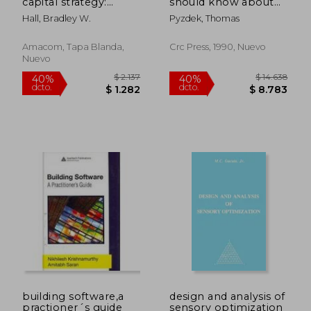
capital strategy:
should know about
improving the value
quality (en Inglés)
Hall, Bradley W.
Pyzdek, Thomas
of your most
important
investment--year
Amacom, Tapa Blanda,
Crc Press, 1990, Nuevo
after year (en Inglés)
Nuevo
$ 5.596
$ 11.
40%
40%
dcto.
dcto.
$ 3.358
$ 6.6
building software,a
design and analysis of
practioner´s guide
sensory optimization