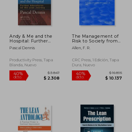
$ 9.726
$ 20.4
40%
40%
dcto.
dcto.
$ 5.836
$ 12.2
Andy & Me and the
The Management of
Hospital: Further
Risk to Society from
Adventures on the
Potential Accidents:
Pascal Dennis
Allen, F. R.
Lean Journey
The Main Report of
the Ukaea Working
Group on the Risks
Productivity Press, Tapa
CRC Press, 1 Edición, Tapa
to Society from
Blanda, Nuevo
Dura, Nuevo
Potential Major Ac
(en Inglés)