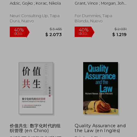
Inglés)
Transformation For
Adzic, Gojko ; Korac, Nikola
Grant, Vince ; Morgan, John
Dummies (en Inglés)
; Burghall, Roger
Neuri Consulting Llp, Tapa
For Dummies, Tapa
Dura, Nuevo
Blanda, Nuevo
$ 2.137
$ 14.6
40%
40%
dcto.
dcto.
$ 1.282
$ 8.7
价值共生: 数字化时代的组
Quality Assurance and
织管理 (en Chino)
the Law (en Inglés)