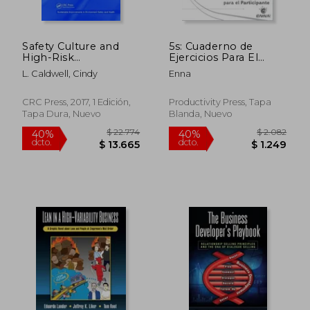
Safety Culture and
5s: Cuaderno de
High-Risk
Ejercicios Para El
Environments: A
Participante (en
L. Caldwell, Cindy
Enna
Leadership
Inglés)
Perspective (en
Inglés)
CRC Press, 2017, 1 Edición,
Productivity Press, Tapa
Tapa Dura, Nuevo
Blanda, Nuevo
$ 20.442
$ 4.
40%
40%
dcto.
dcto.
$ 12.265
$ 2.4