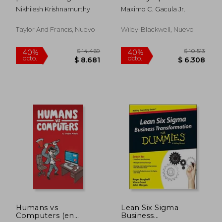
Nikhilesh Krishnamurthy
Maximo C. Gacula Jr.
Taylor And Francis, Nuevo
Wiley-Blackwell, Nuevo
$ 11.333
$ 2.2
40%
40%
dcto.
dcto.
$ 6.800
$ 1.3
Humans vs
Lean Six Sigma
Computers (en
Business