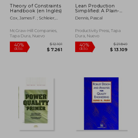
Theory of Constraints
Lean Production
Handbook (en Inglés)
Simplified: A Plain-
Language Guide to
Cox, James F. ; Schleier,
Dennis, Pascal
the World's Most
John
Powerful Production
System (en Inglés)
McGraw-Hill Companies,
Productivity Press, Tapa
Tapa Dura, Nuevo
Dura, Nuevo
$ 22.307
$ 22.3
40%
40%
dcto.
dcto.
$ 13.384
$ 13.3