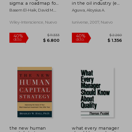
sigma: a roadmap for
in the oil industry (en
excellence
Inglés)
Basem El-Haik, David M.
Aguwa, Aloysius A.
Roy
Wiley-Interscience, Nuevo
Iuniverse, 2007, Nuevo
$ 8.511
$ 11.
40%
40%
dcto.
dcto.
$ 5.106
$ 6.6
the new human
what every manager