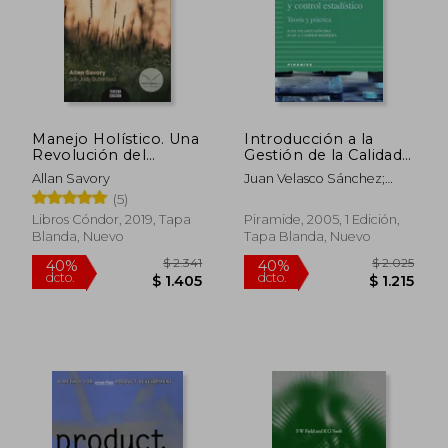
$ 3.074
$ 4.0
50%
50%
dcto.
dcto.
$ 1.537
$ 2.0
Manejo Holístico. Una
Introducción a la
Revolución del
Gestión de la Calidad:
Sentido Común Para
Generalidades y
Allan Savory
Juan Velasco Sánchez;
Regenerar Nuestro
Control Estadístico.
Juan Antonio Campins
(5)
Ambiente - Allan
Teoría y Práctica
Masriera
Savory; Jody
(Empresa y Gestion
Libros Cóndor, 2019, Tapa
Piramide, 2005, 1 Edición,
Butterfield - Libro
Blanda, Nuevo
Tapa Blanda, Nuevo
Físico