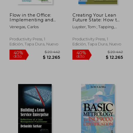
Flow in the Office:
Creating Your Lean
Implementing and
Future State: How to
Sustaining Lean
Move from Seeing to
Venegas, Carlos
Luyster, Tom ; Tapping,
Improvements (en
Doing (en Inglés)
Don
Inglés)
Productivity Press, 1
Productivity Press, 1
Edición, Tapa Dura, Nuevo
Edición, Tapa Dura, Nuevo