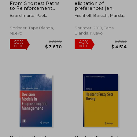
From Shortest Paths
elicitation of
to Reinforcement
preferences (en
Learning: A Matlab-
Inglés)
Brandimarte, Paolo
Fischhoff, Baruch ; Manski,
Based Tutorial on
Charles F.
Dynamic
Programming (en
Springer, Tapa Blanda,
Springer, 2010, Tapa
Inglés)
Nuevo
Blanda, Nuevo
$ 3.634
$ 7.5
40%
40%
dcto.
dcto.
$ 2.180
$ 4.5