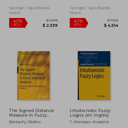
&#346;wi&#261;tek, Jerzy ;
International
Wilimowska, Zofia
Conference on
Springer, Tapa Blanda,
Springer, Tapa Blanda,
Information Systems
Nuevo
Nuevo
Architecture and
Technology - Isa (en
Inglés)
$ 10.933
$ 21.3
40%
40%
dcto.
dcto.
$ 6.560
$ 12.8
The Signed Distance
Intuitionistic Fuzzy
Measure in Fuzzy
Logics (en Inglés)
Statistical Analysis:
Berkachy, Rédina
T. Atanassov, Krassimir
Theoretical, Empirical