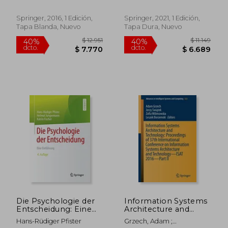
Technology
Opportunities
Advancement (en
(Springer Series in
Inglés)
Supply Chain
Springer, 2016, 1 Edición,
Springer, 2021, 1 Edición,
Management, 10) (en
Tapa Blanda, Nuevo
Tapa Dura, Nuevo
Inglés)
$ 11.149
$ 24.0
40%
50%
dcto.
dcto.
$ 6.689
$ 12.0
Die Psychologie der
Information Systems
Entscheidung: Eine
Architecture and
Einführung (German
Technology:
Hans-Rüdiger Pfister
Grzech, Adam ;
Edition)
Proceedings of 37th