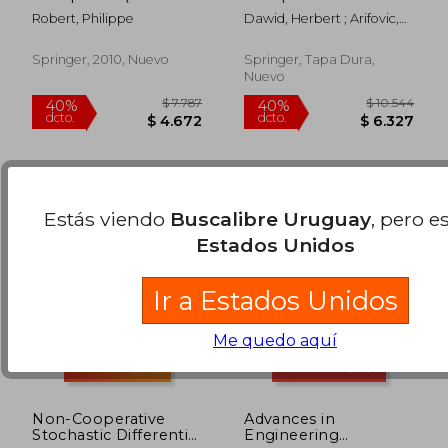
Inglés)
Environments: Essays
Robert, Philippe
Dawid, Herbert ; Arifovic,
in Honor of
$ 10.544
$ 6.9
40%
40%
Jasmina
Christophe
dcto.
dcto.
$ 6.327
$ 4.1
Deissenberg (en
Springer, 2010, Nuevo
Springer, Tapa Dura,
Inglés)
Nuevo
Estás viendo
Buscalibre Uruguay
, pero e
Estados Unidos
Ir a Estados Unidos
Me quedo aquí
Non-Cooperative
Advances in
Stochastic Differential
Engineering