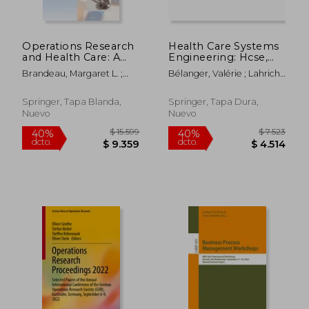
Operations Research
Health Care Systems
$ 10.544
$ 7.5
40%
40%
and Health Care: A
Engineering: Hcse,
dcto.
dcto.
$ 6.327
$ 4.5
Handbook of
Montréal, Canada,
Brandeau, Margaret L. ;
Bélanger, Valérie ; Lahrichi,
Methods and
May 30 - June 1, 2019
Sainfort, Francois ;
Nadia ; Lanzarone, Ettore
Applications (en
(en Inglés)
Pierskalla, William P.
Inglés)
Springer, Tapa Blanda,
Springer, Tapa Dura,
Nuevo
Nuevo