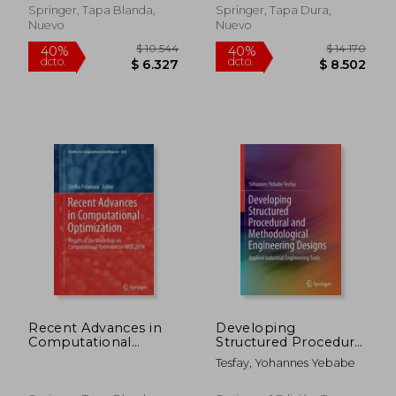
Springer, Tapa Blanda,
Springer, Tapa Dura,
Nuevo
Nuevo
$ 3.898
$ 7.5
40%
40%
dcto.
dcto.
$ 2.339
$ 4.5
Recent Advances in
Developing
Computational
Structured Procedural
Optimization: Results
and Methodological
Tesfay, Yohannes Yebabe
of the Workshop on
Engineering Designs:
Computational
Applied Industrial