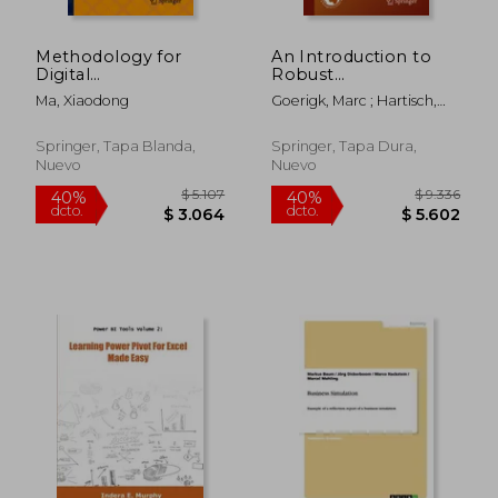
Methodology for
An Introduction to
Digital
Robust
Transformation:
Combinatorial
Ma, Xiaodong
Goerigk, Marc ; Hartisch,
Implementation
Optimization:
Michael
Path and Data
Concepts, Models
Platform (en Inglés)
and Algorithms for
Springer, Tapa Blanda,
Springer, Tapa Dura,
Decision Making
Nuevo
Nuevo
$ 15.982
$ 6.
40%
40%
Under Uncertainty
dcto.
dcto.
$ 9.589
$ 4.1
(en Inglés)