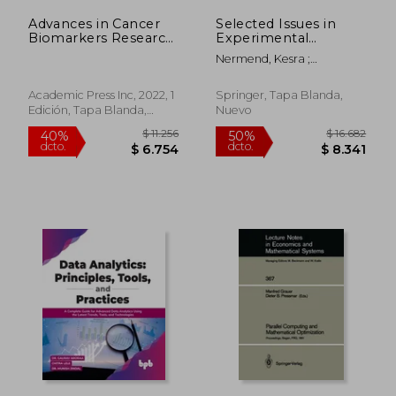
Advances in Cancer
Selected Issues in
Biomarkers Research
Experimental
(en Inglés)
Economics:
Nermend, Kesra ;
Proceedings of the
Latuszy&#324;ska,
2015 Computational
Malgorzata
Methods in
Academic Press Inc, 2022, 1
Springer, Tapa Blanda,
Experimental
Edición, Tapa Blanda,
Nuevo
Economics (Cmee)
Nuevo
Conference (en
Inglés)
$ 3.887
$ 9.5
40%
40%
dcto.
dcto.
$ 2.332
$ 5.7