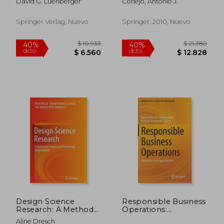
David G. Luenberger
Conejo, Antonio J.
programming:
engineering and
science applications
Springer Verlag, Nuevo
Springer, 2010, Nuevo
(en Inglés)
$ 7.787
$ 10.5
40%
40%
dcto.
dcto.
$ 4.672
$ 6.3
Design Science
Responsible Business
Research: A Method
Operations:
for Science and
Challenges and
Aline Dresch