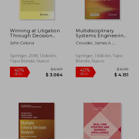
Winning at Litigation
Multidisciplinary
Through Decision
Systems Engineering:
Analysis: Creating and
Architecting the
John Celona
Crowder, James A. ;
Executing Winning
Design Process (en
Carbone, John N. ;
Strategies in any
Inglés)
Demijohn, Russell
Litigation or Dispute
Springer, 2018, 1 Edición,
Springer, 1 Edición, Tapa
(Springer Series in
Tapa Blanda, Nuevo
Blanda, Nuevo
Operations Research
and Financial
Engineering) (en
Inglés)
$ 5.107
$ 6.
40%
40%
dcto.
dcto.
$ 3.064
$ 4.1