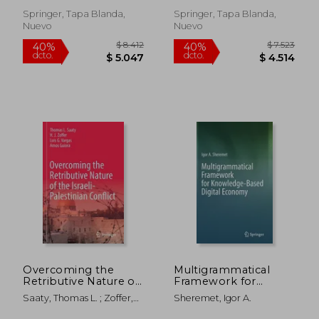
and Programming
Advances (en Inglés)
Springer, Tapa Blanda,
Springer, Tapa Blanda,
Nuevo
Nuevo
$ 12.951
$ 11.
40%
40%
dcto.
dcto.
$ 7.770
$ 6.6
Overcoming the
Multigrammatical
Retributive Nature of
Framework for
the Israeli-Palestinian
Knowledge-Based
Saaty, Thomas L. ; Zoffer,
Sheremet, Igor A.
Conflict (en Inglés)
Digital Economy (en
H. J. ; Vargas, Luis G.
Inglés)