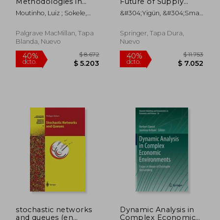
Methodologies in
Future of Supply
dcto.
dcto.
$ 4.514
$ 6.6
Management:
Chains (en Inglés)
Moutinho, Luiz ; Sokele,
&#304;yigün, &#304;smail
Volume II: Futures,
Mladen
; Görçün, Ömer Faruk
Biometrics and
Neuroscience
Palgrave MacMillan, Tapa
Springer, Tapa Dura,
Research (en Inglés)
Blanda, Nuevo
Nuevo
stochastic networks
Dynamic Analysis in
and queues (en
Complex Economic