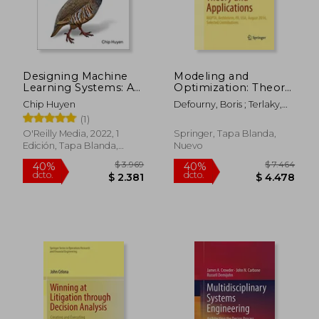
Designing Machine
Modeling and
Learning Systems: An
Optimization: Theory
Iterative Process for
and Applications:
Chip Huyen
Defourny, Boris ; Terlaky,
Production-Ready
Mopta, Bethlehem,
Tamás
(1)
Applications (en
Pa, Usa, August 2014
Inglés)
Selected
O'Reilly Media, 2022, 1
Springer, Tapa Blanda,
Contributions (en
Edición, Tapa Blanda,
Nuevo
Inglés)
Nuevo
$ 3.969
$ 7.4
40%
40%
dcto.
dcto.
$ 2.381
$ 4.4