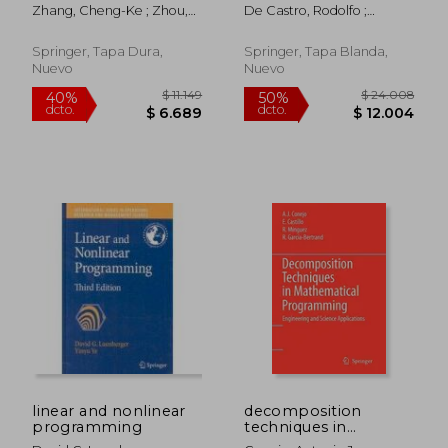
Game Theory of
Networks:
Zhang, Cheng-Ke ; Zhou,
De Castro, Rodolfo ;
Generalized Markov
Proceedings of the
Hai-Ying ; Zhu, Huai-Nian
Giménez, Gerusa
Jump Linear Systems
12th International
(en Inglés)
Conference on
Springer, Tapa Dura,
Springer, Tapa Blanda,
Industrial
Nuevo
Nuevo
$ 8.672
$ 11.
40%
40%
Engineering and
dcto.
dcto.
$ 5.203
$ 7.0
Industrial
Management (en
Inglés)
linear and nonlinear
decomposition
programming
techniques in
mathematical