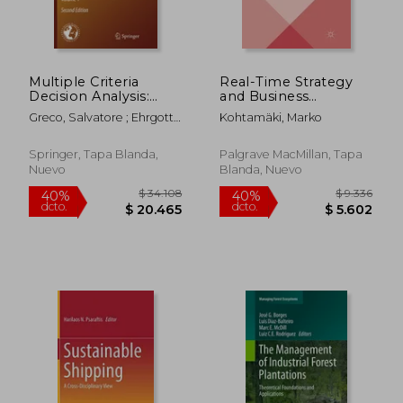
Multiple Criteria
Real-Time Strategy
Decision Analysis:
and Business
State of the Art
Intelligence:
Greco, Salvatore ; Ehrgott,
Kohtamäki, Marko
Surveys (en Inglés)
Digitizing Practices
Matthias ; Figueira, José Rui
and Systems (en
Inglés)
Springer, Tapa Blanda,
Palgrave MacMillan, Tapa
Nuevo
Blanda, Nuevo
$ 34.108
$ 9.3
40%
40%