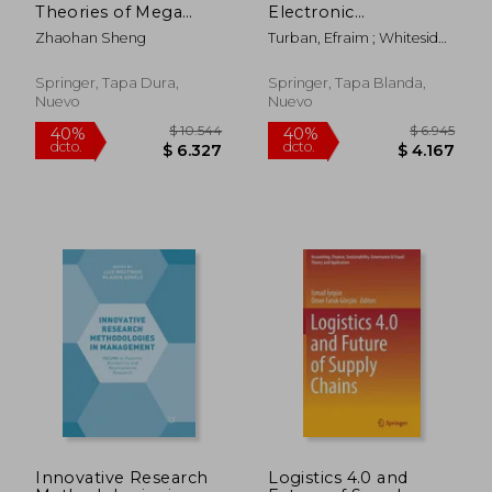
Theories of Mega
Electronic
Infrastructure
Commerce and Social
Zhaohan Sheng
Turban, Efraim ; Whiteside,
Construction
Commerce (en
Judy ; King, David
Management:
Inglés)
Theoretical
Springer, Tapa Dura,
Springer, Tapa Blanda,
Considerations from
Nuevo
Nuevo
Chinese Practices
(International Series
in Operations
Research &
Management
Science) (en Inglés)
Innovative Research
Logistics 4.0 and
$ 7.523
$ 11.
40%
40%