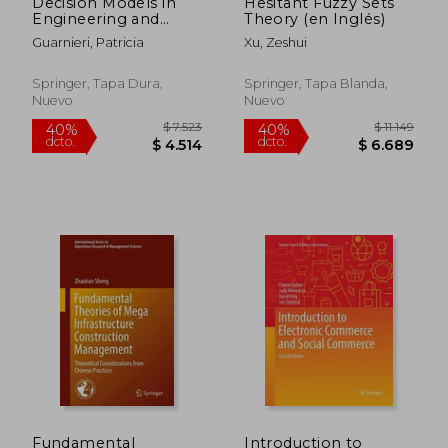
Decision Models in
Hesitant Fuzzy Sets
Engineering and
Theory (en Inglés)
Management (en
Guarnieri, Patricia
Xu, Zeshui
Inglés)
Springer, Tapa Dura,
Springer, Tapa Blanda,
Nuevo
Nuevo
$ 7.340
$ 7.5
50%
40%
dcto.
dcto.
$ 3.670
$ 4.5
Fundamental
Introduction to