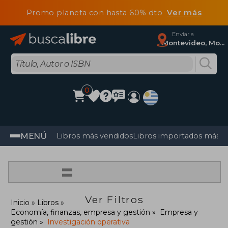
Promo planeta con hasta 60% dto
Ver más
Enviar a
Montevideo, Montevideo
0
MENÚ
Libros más vendidos
Libros importados más v
=
Ver Filtros
Inicio
Libros
Economía, finanzas, empresa y gestión
Empresa y
gestión
Investigación operativa