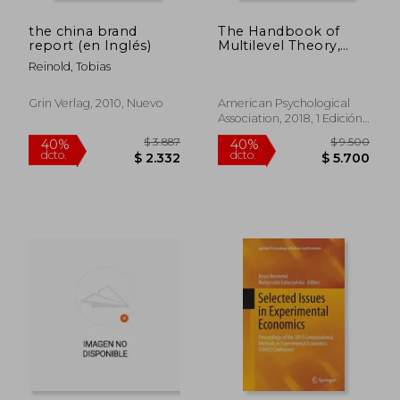
the china brand
The Handbook of
report (en Inglés)
Multilevel Theory,
Measurement, and
Reinold, Tobias
Analysis (en Inglés)
Grin Verlag, 2010, Nuevo
American Psychological
Association, 2018, 1 Edición,
Tapa Dura, Nuevo
$ 3.491
$ 2.8
40%
40%
dcto.
dcto.
$ 2.095
$ 1.6