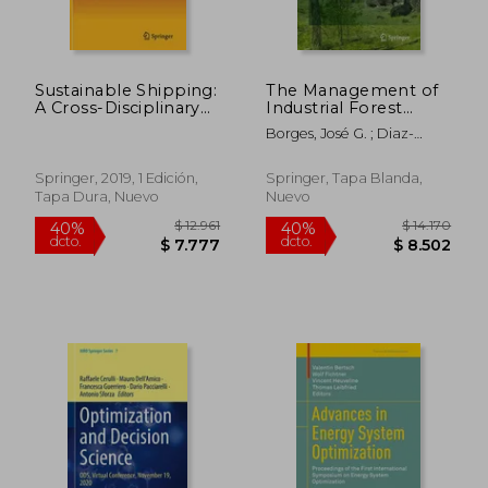
dcto.
dcto.
$ 20.465
$ 5.6
Sustainable Shipping:
The Management of
A Cross-Disciplinary
Industrial Forest
View (en Inglés)
Plantations:
Borges, José G. ; Diaz-
Theoretical
Balteiro, Luis ; MCDILL,
Foundations and
Marc E.
Applications (en
Springer, 2019, 1 Edición,
Springer, Tapa Blanda,
Inglés)
Tapa Dura, Nuevo
Nuevo