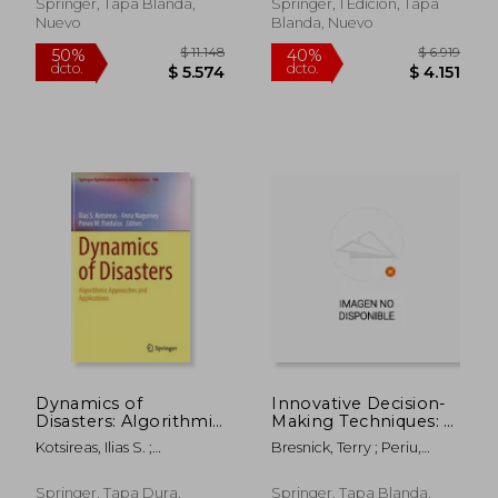
Optimization WCO
Engineering Tools
Springer, Tapa Blanda,
Springer, 1 Edición, Tapa
2014 (Studies in
(en Inglés)
Nuevo
Blanda, Nuevo
Computational
Intelligence)
$ 8.412
$ 7.5
40%
40%
dcto.
dcto.
$ 5.047
$ 4.5
Dynamics of
Innovative Decision-
Disasters: Algorithmic
Making Techniques: A
Approaches and
Foccussed Approach
Kotsireas, Ilias S. ;
Bresnick, Terry ; Periu,
Applications (en
(en Inglés)
Nagurney, Anna ; Pardalos,
Omar
Inglés)
Panos M.
Springer, Tapa Dura,
Springer, Tapa Blanda,