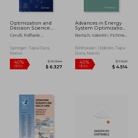
$ 12.961
$ 14.1
40%
40%
dcto.
dcto.
$ 7.777
$ 8.5
Optimization and
Advances in Energy
Decision Science:
System Optimization:
Ods, Virtual
Proceedings of the
Cerulli, Raffaele ;
Bertsch, Valentin ; Fichtner,
Conference,
First International
Dell'amico, Mauro ;
Wolf ; Heuveline, Vincent
November 19, 2020
Symposium on
Guerriero, Francesca
(en Inglés)
Energy System
Springer, Tapa Dura,
Birkhauser, 1 Edición, Tapa
Optimization (en
Nuevo
Dura, Nuevo
Inglés)