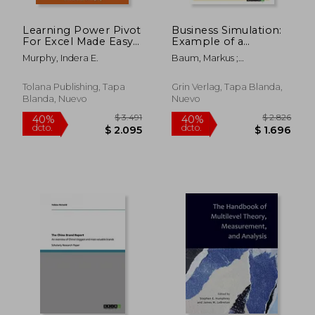
Learning Power Pivot
Business Simulation:
For Excel Made Easy
Example of a
(en Inglés)
reflection report of a
Murphy, Indera E.
Baum, Markus ;
business simulation
Dickerboom, Jörg ;
(en Inglés)
Hackstein, Marco
Tolana Publishing, Tapa
Grin Verlag, Tapa Blanda,
Blanda, Nuevo
Nuevo
$ 5.107
$ 9.3
40%
40%
dcto.
dcto.
$ 3.064
$ 5.6