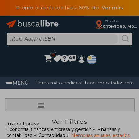
Promo planeta con hasta 60% dto
Ver más
Enviar a
Montevideo, Montevideo
0
MENÚ
Libros más vendidos
Libros importados más v
=
Ver Filtros
Inicio
Libros
Economía, finanzas, empresa y gestión
Finanzas y
contabilidad
Contabilidad
Memorias anuales, estados