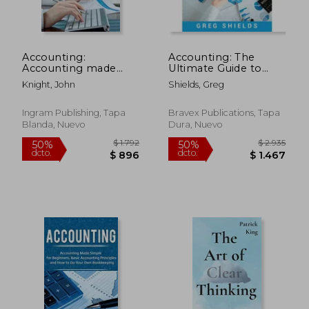
Accounting:
Accounting: The
Accounting made
Ultimate Guide to
simple, basic
Accounting
Knight, John
Shields, Greg
accounting
Principles, Financial
principles, and how
Accounting and
to do your own
Management
Ingram Publishing, Tapa
Bravex Publications, Tapa
bookkeeping (en
Accounting (en
Blanda, Nuevo
Dura, Nuevo
Inglés)
Inglés)
$ 10.935
$ 2.9
40%
40%
dcto.
dcto.
$ 6.561
$ 1.7