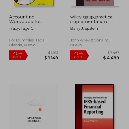
Accounting
wiley gaap,practical
Workbook for
implementation
Dummies (en Inglés)
guide and workbook
Tracy, Tage C.
Barry J. Epstein
For Dummies, Tapa
John Wiley & Sons Inc,
Blanda, Nuevo
Nuevo
$ 10.155
$ 1.4
40%
40%
dcto.
dcto.
$ 6.093
$ 8