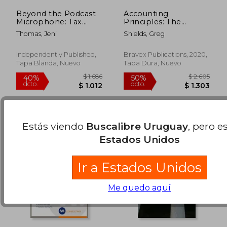
Beyond the Podcast
Accounting
Microphone: Tax
Principles: The
Strategies for Podcast
Ultimate Guide to
Thomas, Jeni
Shields, Greg
Hosts and Influencers
Basic Accounting
$ 1.399
$ 1.9
50%
40%
(en Inglés)
Principles, Gaap,
dcto.
dcto.
$ 700
$ 1.1
Accrual Accounting,
Independently Published,
Bravex Publications, 2020,
Financial Statements,
Tapa Blanda, Nuevo
Tapa Dura, Nuevo
Double Entry
Bookkeeping and
More (en Inglés)
Estás viendo
Buscalibre Uruguay
, pero e
Estados Unidos
Ir a Estados Unidos
Me quedo aquí