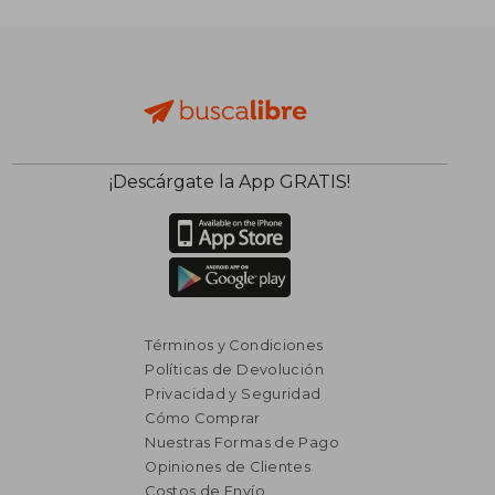
$ 2.913
$ 3.4
40%
50%
dcto.
dcto.
$ 1.748
$ 1.7
¡Descárgate la App GRATIS!
Términos y Condiciones
Políticas de Devolución
Privacidad y Seguridad
Cómo Comprar
Nuestras Formas de Pago
Opiniones de Clientes
Costos de Envío