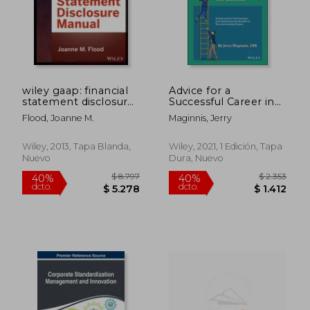
$ 1.558
$ 6.
40%
40%
dcto.
dcto.
$ 935
$ 4.1
wiley gaap: financial
Advice for a
statement disclosures
Successful Career in
manual (en Inglés)
the Accounting
Flood, Joanne M.
Maginnis, Jerry
Profession: How to
Make Your Assets
Greatly Exceed Your
Wiley, 2013, Tapa Blanda,
Wiley, 2021, 1 Edición, Tapa
Liabilities (en Inglés)
Nuevo
Dura, Nuevo