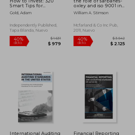
How to Invest: 320
the role of sarbanes-
Smart Tips for
oxley and iso 9001 in
Successful Investing
corporate
Gold, Adam
William A. Stimson
to Make Your Money
management,a plan
Grow (en Inglés)
for integration of
governance and
Independently Published,
Mcfarland & Co Inc Pub,
operations
Tapa Blanda, Nuevo
2011, Nuevo
$ 4.654
$ 2.2
40%
40%
dcto.
dcto.
$ 2.793
$ 1.3
International Auditing
Financial Reporting