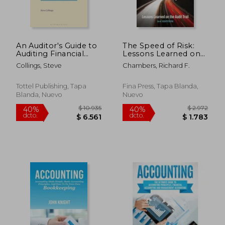
An Auditor's Guide to
The Speed of Risk:
Auditing Financial
Lessons Learned on
Statements in the UK
the Audit Trail, 3rd
Collings, Steve
Chambers, Richard F.
(en Inglés)
Edition (en Inglés)
Tottel Publishing, Tapa
Fina Press, Tapa Blanda,
Blanda, Nuevo
Nuevo
$ 1.906
$ 4.
40%
40%
dcto.
dcto.
$ 1.144
$ 2.4