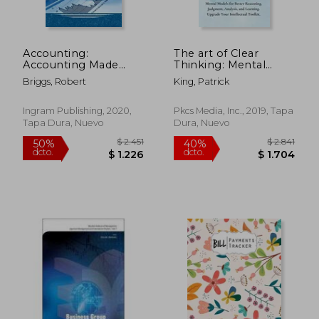
Accounting:
The art of Clear
Accounting Made
Thinking: Mental
Simple for Beginners,
Models for Better
Briggs, Robert
King, Patrick
Basic Accounting
Reasoning,
Principles and how to
Judgment, Analysis,
do Your own
and Learning.
Ingram Publishing, 2020,
Pkcs Media, Inc., 2019, Tapa
Bookkeeping (en
Upgrade Your
Tapa Dura, Nuevo
Dura, Nuevo
Inglés)
Intellectual Toolkit.
(en Inglés)
$ 1.792
$ 2.9
50%
50%
dcto.
dcto.
$ 896
$ 1.4