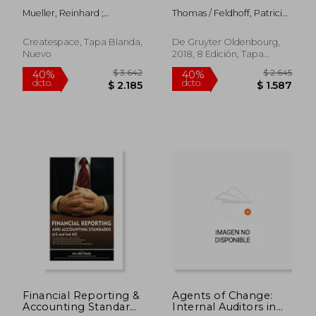
Accounting and
Nach hgb und Ifrs (en
Mueller, Reinhard ;
Thomas / Feldhoff, Patricia
Reporting (en Inglés)
Alemán)
Rothhaas, Frank ;
Schildbach
McKinney, M. Larry
Createspace, Tapa Blanda,
De Gruyter Oldenbourg,
Nuevo
2018, 8 Edición, Tapa
Blanda, Nuevo
$ 2.648
$ 2.9
50%
40%
dcto.
dcto.
$ 1.324
$ 1.7
Financial Reporting &
Agents of Change:
Accounting Standards
Internal Auditors in