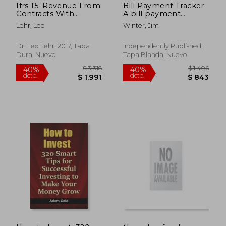
Ifrs 15: Revenue From
Bill Payment Tracker:
Contracts With
A bill payment
Customers, With sap
checklist makes it
Lehr, Leo
Winter, Jim
Revenue Accounting
easy to track your bill
and Reporting (en
payment every
Inglés)
month Help you pay
Dr. Leo Lehr, 2017, Tapa
Independently Published,
on time and Have
Dura, Nuevo
Tapa Blanda, Nuevo
everything (en Inglés)
$ 1.686
$ 2.6
40%
50%
dcto.
dcto.
$ 1.012
$ 1.3