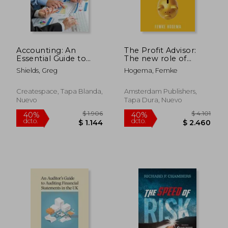
Accounting: An
The Profit Advisor:
Essential Guide to
The new role of
Learning Accounting
accountants and
Shields, Greg
Hogema, Femke
Quickly (en Inglés)
bookkeepers (en
Inglés)
Createspace, Tapa Blanda,
Amsterdam Publishers,
Nuevo
Tapa Dura, Nuevo
$ 11.173
$ 1.
40%
40%
dcto.
dcto.
$ 6.704
$ 9