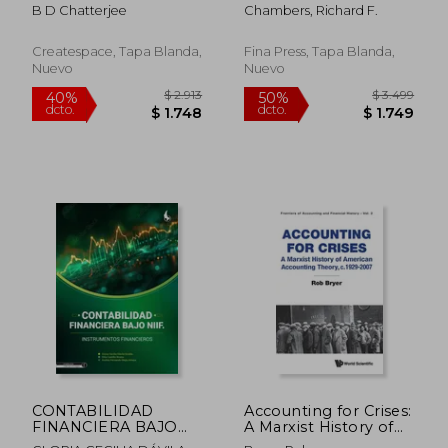
(second edition)
the Era of Permacrisis
B D Chatterjee
Chambers, Richard F.
(en Inglés)
Createspace, Tapa Blanda,
Fina Press, Tapa Blanda,
Nuevo
Nuevo
$ 2.695
$ 2.4
50%
40%
dcto.
dcto.
$ 1.347
$ 1.5
CONTABILIDAD
Accounting for Crises:
FINANCIERA BAJO
A Marxist History of
NIIF. INSTRUMENTOS
American Accounting