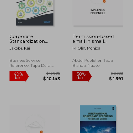
$ 8.797
$ 2.3
40%
40%
dcto.
dcto.
$ 5.278
$ 1.4
Corporate
Permission-based
Standardization
email in small
Management and
businesses (en Inglés)
Jakobs, Kai
M. Olin, Monica
Innovation (en
Inglés)
Business Science
Abdul Publisher, Tapa
Reference, Tapa Dura,
Blanda, Nuevo
Nuevo