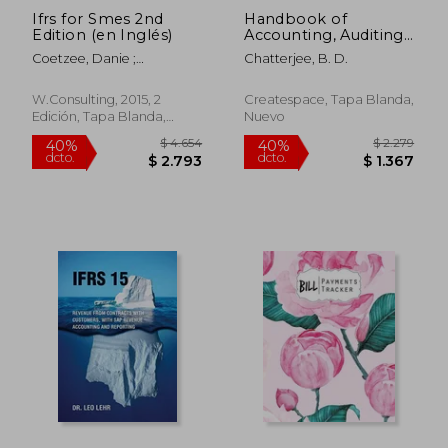
Ifrs for Smes 2nd
Handbook of
Edition (en Inglés)
Accounting, Auditing,
Cost Audit &
Coetzee, Danie ;
Chatterjee, B. D.
Accounting and
Chamboko, Raymond ;
Secretarial Standards
Njikizana, Tapiwa
(en Inglés)
W.Consulting, 2015, 2
Createspace, Tapa Blanda,
Edición, Tapa Blanda,
Nuevo
$ 1.557
$ 5.0
40%
50%
Nuevo
dcto.
dcto.
$ 934
$ 2.5