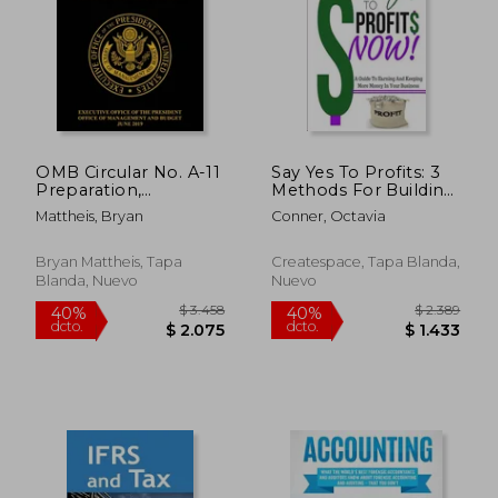
OMB Circular No. A-11
Say Yes To Profits: 3
Preparation,
Methods For Building
Submission, and
The Profitable
Mattheis, Bryan
Conner, Octavia
Execution of the
Business Of Your
Budget: 2019, Parts 1-
Dreams (en Inglés)
4 (en Inglés)
Bryan Mattheis, Tapa
Createspace, Tapa Blanda,
Blanda, Nuevo
Nuevo
$ 3.458
$ 2.3
40%
40%
dcto.
dcto.
$ 2.075
$ 1.4