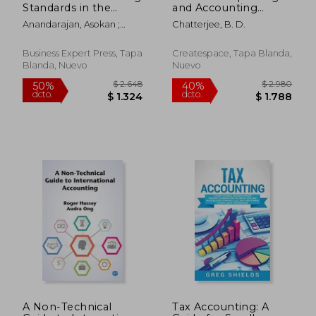
Standards in the
and Accounting
United States:
Standards (en Inglés)
Anandarajan, Asokan ;
Chatterjee, B. D.
Comparing and
Kleinman, Gary
Understanding
Standards for ISA and
Business Expert Press, Tapa
Createspace, Tapa Blanda,
PCAOB (en Inglés)
Blanda, Nuevo
Nuevo
$ 3.318
$ 1.4
40%
40%
dcto.
dcto.
$ 1.991
$ 8
A Non-Technical
Tax Accounting: A