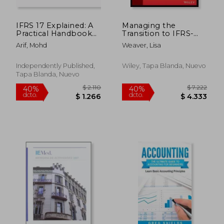
IFRS 17 Explained: A
Managing the
Practical Handbook
Transition to IFRS-
for Insurance
Based Financial
Arif, Mohd
Weaver, Lisa
Contract (en Inglés)
Reporting: A Practical
Guide to Planning
and Implementing a
Independently Published,
Wiley, Tapa Blanda, Nuevo
Transition to Ifrs or
Tapa Blanda, Nuevo
National GAAP (en
Inglés)