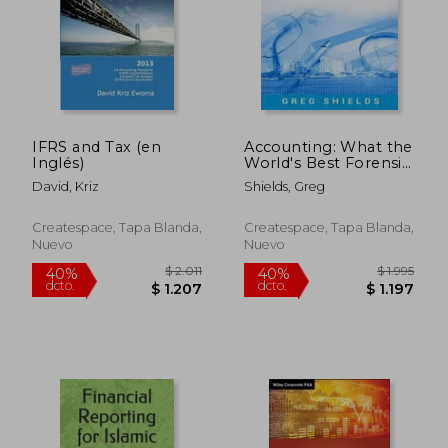
IFRS and Tax (en
Accounting: What the
Inglés)
World's Best Forensic
Accountants and
David, Kriz
Shields, Greg
Auditors Know About
Forensic Accounting
and Auditing - That
Createspace, Tapa Blanda,
Createspace, Tapa Blanda,
You Don't (en Inglés)
Nuevo
Nuevo