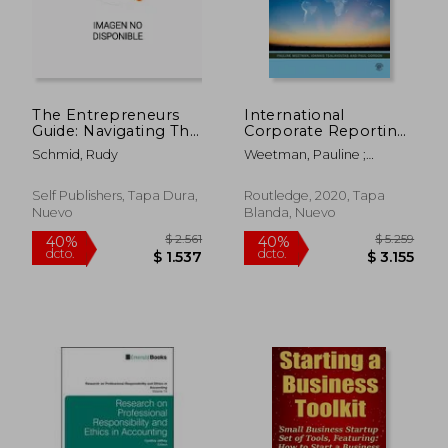
The Entrepreneurs
International
$ 16.905
$ 2.7
40%
50%
Guide: Navigating The
Corporate Reporting:
dcto.
dcto.
$ 10.143
$ 1.3
Path To Successful
Global and Diverse
Schmid, Rudy
Weetman, Pauline ;
Business Ownership
(en Inglés)
Tsalavoutas, Ioannis ;
(en Inglés)
Gordon, Paul
Self Publishers, Tapa Dura,
Routledge, 2020, Tapa
Nuevo
Blanda, Nuevo