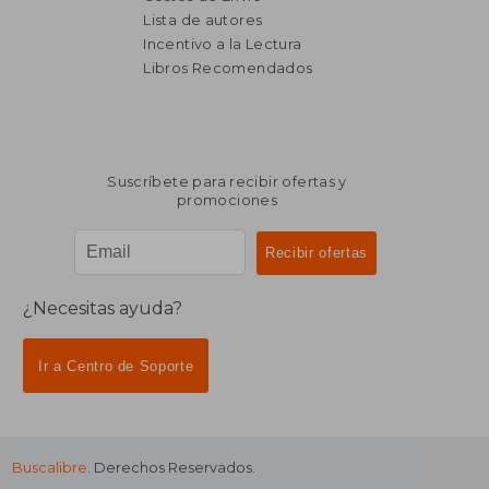
Lista de autores
Incentivo a la Lectura
$ 1.164
$ 14.9
35%
40%
dcto.
dcto.
Libros Recomendados
$ 757
$ 8.9
Suscríbete para recibir ofertas y
promociones
¿Necesitas ayuda?
Ir a Centro de Soporte
Buscalibre
. Derechos Reservados.