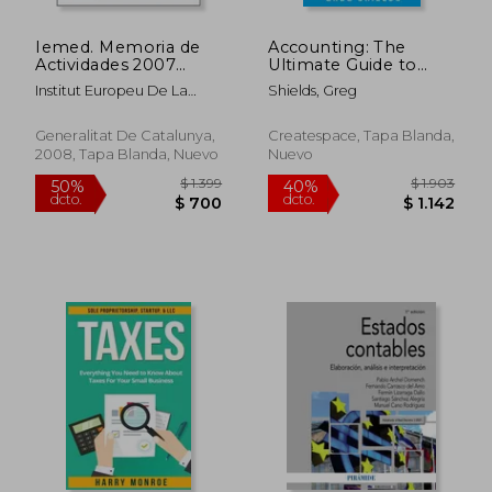
$ 1.913
$ 7.4
40%
40%
dcto.
dcto.
$ 1.148
$ 4.4
Iemed. Memoria de
Accounting: The
Actividades 2007
Ultimate Guide to
(Generalitat de
Accounting for
Institut Europeu De La
Shields, Greg
Catalunya)
Beginners - Learn the
Mediterrània
Basic Accounting
Principles (en Inglés)
Generalitat De Catalunya,
Createspace, Tapa Blanda,
2008, Tapa Blanda, Nuevo
Nuevo