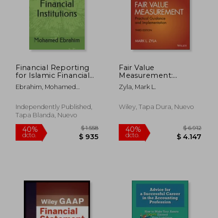
$ 2.011
$ 1.
40%
40%
dcto.
dcto.
$ 1.207
$ 1.1
Financial Reporting
Fair Value
for Islamic Financial
Measurement:
Institutions (en
Practical Guidance
Ebrahim, Mohamed
Zyla, Mark L.
Inglés)
and Implementation
Abdulla ; Ebrahim,
(en Inglés)
Mohamed
Independently Published,
Wiley, Tapa Dura, Nuevo
Tapa Blanda, Nuevo