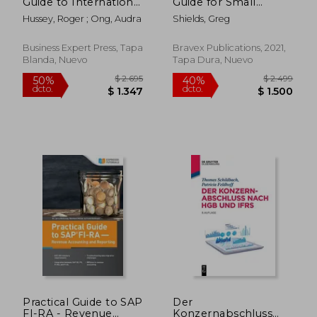
Guide to International
Guide for Small
Accounting (en
Business Owners
Hussey, Roger ; Ong, Audra
Shields, Greg
Inglés)
Wanting to
Understand tax
Deductions, and
Business Expert Press, Tapa
Bravex Publications, 2021,
Taxes Related to
Blanda, Nuevo
Tapa Dura, Nuevo
Payroll, Llcs, Self-
Employment, s
Corps, and c
Corporations (en
Inglés)
$ 1.631
$ 3.5
40%
40%
dcto.
dcto.
$ 979
$ 2.1
Practical Guide to SAP
Der
FI-RA - Revenue
Konzernabschluss