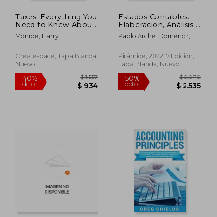
Taxes: Everything You
Estados Contables:
$ 2.110
$ 7.2
40%
40%
Need to Know About
Elaboración, Análisis e
dcto.
dcto.
$ 1.266
$ 4.3
Taxes For Your Small
Interpretación
Monroe, Harry
Pablo Archel Domench;
Business - Sole
Fernando Carrasco Del
Proprietorship,
Amo; Fermín Lizarraga
Startup, & LLC (en
Createspace, Tapa Blanda,
Pirámide, 2022, 7 Edición,
Dallo; Santiago Sánchez
Inglés)
Nuevo
Tapa Blanda, Nuevo
Alegría; Manuel Cano
Rodríguez