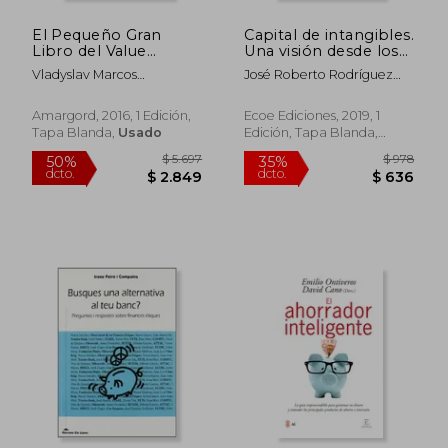
El Pequeño Gran
Capital de intangibles.
$ 1.283
$ 1.
35%
35%
Libro del Value
Una visión desde los
dcto.
dcto.
$ 834
$ 1.0
Investing
servicios – 1ra edición
Vladyslav Marcos
José Roberto Rodríguez
Nagay,Carlos Bellas
Villavicencio; Juan Carlos
Sánchez
Ibarra Rosero
Amargord, 2016, 1 Edición,
Ecoe Ediciones, 2019, 1
Tapa Blanda,
Usado
Edición, Tapa Blanda,
Nuevo