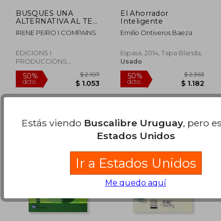
BUSQUES UNA
El Ahorrador
ALTERNATIVA AL TEU
Inteligente
BANC?
IRENE PEIRO I COMPAINS
Emilio Ontiveros Baeza
$ 2.107
$ 2.2
50%
40%
dcto.
dcto.
$ 1.053
$ 1.3
EDICIONS I
Espasa, 2014, Tapa Blanda,
PRODUCCIONS
Usado
MULTIMEDIA ELS LLUMS,
SL, Tapa Blanda, Nuevo
Estás viendo
Buscalibre Uruguay
, pero e
Estados Unidos
Ir a Estados Unidos
Me quedo aquí