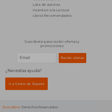
Lista de autores
Incentivo a la Lectura
$ 1.597
$ 1.
50%
35%
dcto.
dcto.
Libros Recomendados
$ 799
$ 7
Suscríbete para recibir ofertas y
promociones
¿Necesitas ayuda?
Ir a Centro de Soporte
Buscalibre
. Derechos Reservados.