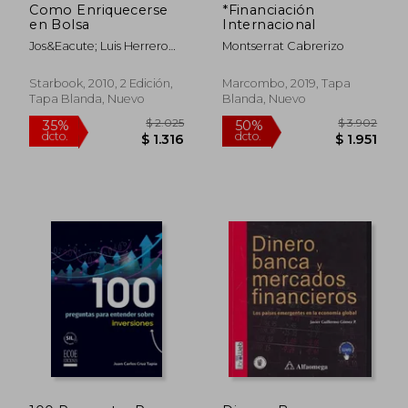
Como Enriquecerse
*Financiación
en Bolsa
Internacional
Jos&Eacute; Luis Herrero
Montserrat Cabrerizo
Delgado
Starbook, 2010, 2 Edición,
Marcombo, 2019, Tapa
Tapa Blanda, Nuevo
Blanda, Nuevo
$ 2.107
$ 2.3
50%
50%
dcto.
dcto.
$ 1.053
$ 1.1