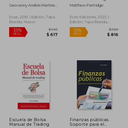
con Excel - 1ra edición
accesible para
Geovanny Andrés Martínez
Matthew Partridge
construir un
Jiménez
portafolio de
inversión
Ecoe, 2019, 1 Edición, Tapa
Ecoe Ediciones, 2025, 1
Blanda, Nuevo
Edición, Tapa Blanda,
Nuevo
$ 2.714
$ 1.
50%
35%
dcto.
dcto.
$ 1.357
$ 8
Escuela de Bolsa.
Finanzas públicas.
Manual de Trading
Soporte para el