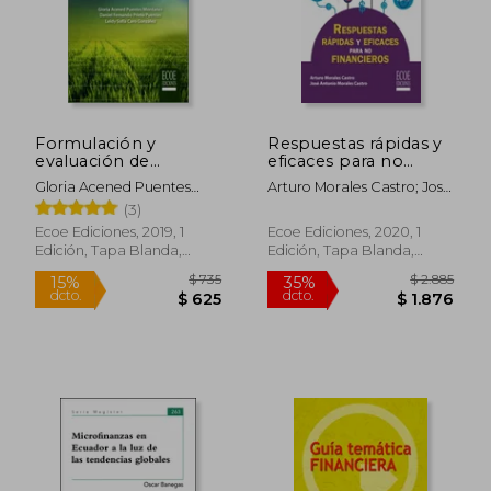
$ 1.979
$ 1.
50%
15%
dcto.
dcto.
$ 990
$ 1.1
Formulación y
Respuestas rápidas y
evaluación de
eficaces para no
proyectos
financieros. Un
Gloria Acened Puentes
Arturo Morales Castro; José
agropecuarios.
modelo con 14
Montañez, Daniel
Antonio Morales Castro
(3)
Estructura del
herramientas y
Fernando Prieto Puentes;
proyecto
disciplinas para un
Ecoe Ediciones, 2019, 1
Ecoe Ediciones, 2020, 1
Leidy Sofía Caro González
agropecuario, con
equipo motivado
Edición, Tapa Blanda,
Edición, Tapa Blanda,
enfoque de marco
Nuevo
Nuevo
lógico - 2da edición