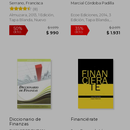
desarrollo del estado
Serrano, Francisca
Marcial Córdoba Padilla
(8)
Almuzara, 2013, 1 Edición,
Ecoe Ediciones, 2014, 3
Tapa Blanda, Nuevo
Edición, Tapa Blanda,
Nuevo
$ 1.814
$ 1.9
50%
30%
dcto.
dcto.
$ 907
$ 1.3
Diccionario de
Financiérate
Finanzas