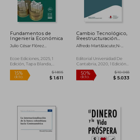
Fundamentos de
Cambio Tecnológico,
Ingeniería Económica
Reestructuración
Bancaria y Acceso a
Julio César Flórez
Alfredo Mart&Iacute;N-
Financiación de las
Báez,Giovanni Alexander
Oliver; Anna Toldr&Agrave;
$ 3.090
$ 2.4
35%
50%
Pyme
Flórez Osorio,Diana
Simats; Sergio Vicente
dcto.
dcto.
$ 2.008
$ 1.2
Ecoe Ediciones, 2025, 1
Editorial Universidad De
Sihomara Núñez Guerrero
Rodr&Iacute;Guez
Edición, Tapa Blanda,
Cantabria, 2020, 1 Edición,
Nuevo
Tapa Blanda,
Usado