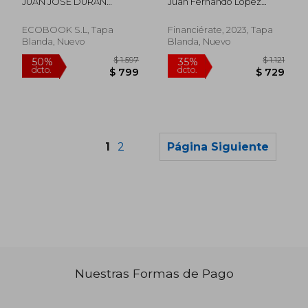
JUAN JOSE DURAN
Juan Fernando López
HERRERA
Valencia
ECOBOOK S.L, Tapa
Financiérate, 2023, Tapa
Blanda, Nuevo
Blanda, Nuevo
1
2
Página Siguiente
Nuestras Formas de Pago
$ 949
$ 9
35%
15%
dcto.
dcto.
$ 617
$ 8