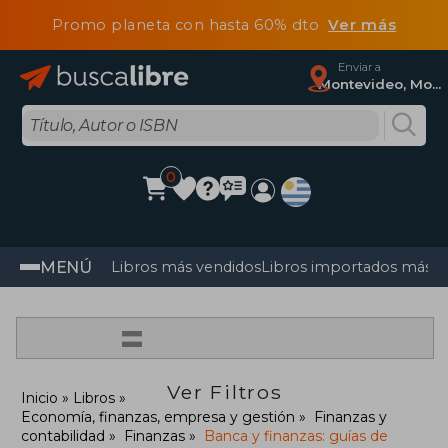
Promo planeta con hasta 60% dto
Ver más
Enviar a
Montevideo, Montevideo
0
MENÚ
Libros más vendidos
Libros importados más v
=
Ver Filtros
Inicio
Libros
Economía, finanzas, empresa y gestión
Finanzas y
contabilidad
Finanzas
Banca y finanzas: guías de