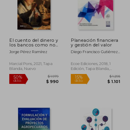
$ 1.594
$ 1.
40%
35%
dcto.
dcto.
$ 956
$ 1.0
El cuento del dinero y
Planeación financiera
los bancos como no
y gestión del valor
te lo habían contado
Jorge Pérez Ramírez
Diego Francisco Gutiérrez
antes
González, Jairo Gutiérrez
Carmona
Marcial Pons, 2021, Tapa
Ecoe Ediciones, 2018, 1
Blanda, Nuevo
Edición, Tapa Blanda,
Nuevo