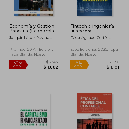
Economía y Gestión
Fintech e ingeniería
Bancaria (Economía y
financiera
Empresa)
Joaquín López Pascual;
César Aguado Cortés,
Altina De Fátima
Arturo Morales Castro
Sebastián González
Pirámide, 2014, 1 Edición,
Ecoe Ediciones, 2025, Tapa
Tapa Blanda, Nuevo
Blanda, Nuevo
$ 1.812
$ 1.
35%
35%
dcto.
dcto.
$ 1.178
$ 6