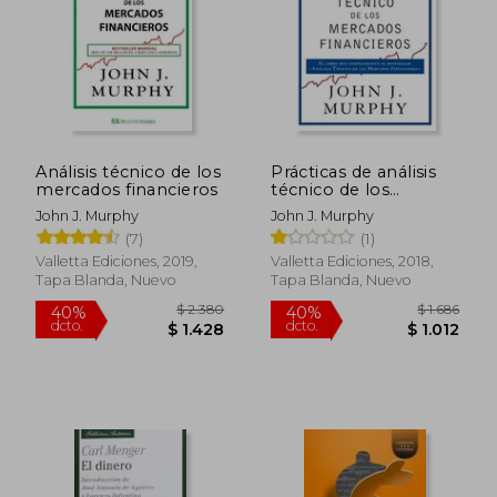
Análisis técnico de los
Prácticas de análisis
mercados financieros
técnico de los
mercados financieros
John J. Murphy
John J. Murphy
(7)
(1)
Valletta Ediciones, 2019,
Valletta Ediciones, 2018,
Tapa Blanda, Nuevo
Tapa Blanda, Nuevo
$ 2.380
$ 1.
40%
40%
dcto.
dcto.
$ 1.428
$ 1.0