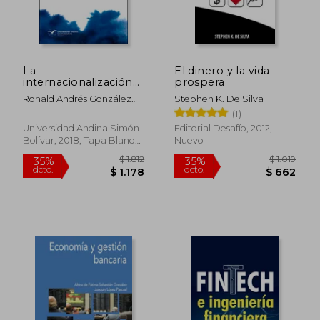
La
El dinero y la vida
internacionalización
prospera
de la banca
Ronald Andrés González
Stephen K. De Silva
colombiana hacia
Reyes
(1)
Centroamérica
Universidad Andina Simón
Editorial Desafío, 2012,
Bolívar, 2018, Tapa Blanda,
Nuevo
$ 1.895
$ 10.0
15%
50%
Nuevo
dcto.
dcto.
$ 1.611
$ 5.0