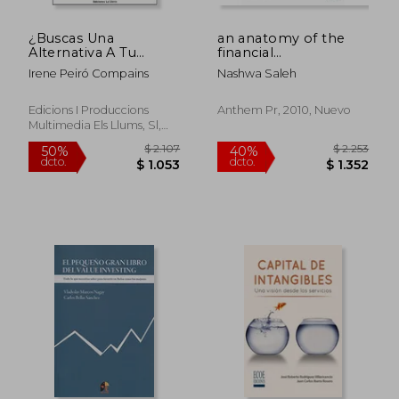
$ 3.083
$ 2.
35%
30%
dcto.
dcto.
$ 2.004
$ 2.0
¿Buscas Una
an anatomy of the
Alternativa A Tu
financial
Banco? : Preguntas Y
crisis,blowing
Irene Peiró Compains
Nashwa Saleh
Respuestas Sobre
tumbleweed
Finanzas Éticas
Edicions I Produccions
Anthem Pr, 2010, Nuevo
Multimedia Els Llums, Sl,
Tapa Blanda, Nuevo