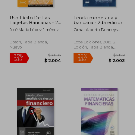
Uso Ilícito De Las
Teoría monetaria y
Tarjetas Bancarias - 2ª
bancaria - 2da edición
Edición (Biblioteca
José María López Jiménez
Omar Alberto Donneys
Básica de Práctica
Beltrán, Edwin Ignacio
Procesal)
Tarapuez Chamorro;
Bosch, Tapa Blanda,
Ecoe Ediciones, 2019, 2
Carlos Alberto Rivera
Nuevo
Edición, Tapa Blanda,
Bermúdez
Nuevo
$ 1.814
$ 2.3
50%
50%
dcto.
dcto.
$ 907
$ 1.1