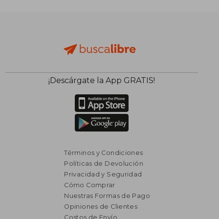
$ 1.979
$ 2.
50%
35%
dcto.
dcto.
$ 990
$ 1.9
¡Descárgate la App GRATIS!
Términos y Condiciones
Políticas de Devolución
Privacidad y Seguridad
Cómo Comprar
Nuestras Formas de Pago
Opiniones de Clientes
Costos de Envío