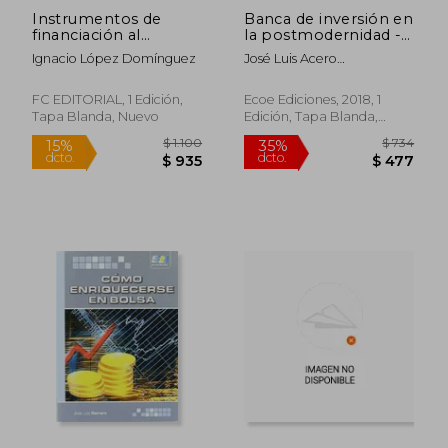
Instrumentos de
Banca de inversión en
financiación al
la postmodernidad -
servicio de la
1ra edición
Ignacio López Domínguez
José Luis Acero
empresa
Colmenares
FC EDITORIAL, 1 Edición,
Ecoe Ediciones, 2018, 1
Tapa Blanda, Nuevo
Edición, Tapa Blanda,
$ 5.697
$ 9
50%
35%
Nuevo
dcto.
dcto.
$ 2.849
$ 6