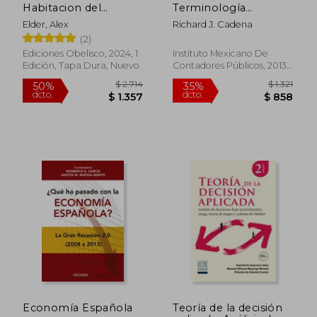
Habitacion del
Terminología
Trading
Contable y Financiera
Elder, Alex
Richard J. Cadena
Especializada (Edición
(2)
Bilingüe)
Ediciones Obelisco, 2024, 1
Instituto Mexicano De
Edición, Tapa Dura, Nuevo
Contadores Públicos, 2013,
1 Edición, Tapa Blanda,
Nuevo
$ 2.025
$ 3.9
35%
50%
dcto.
dcto.
$ 1.316
$ 1.9
Economía Española
Teoría de la decisión