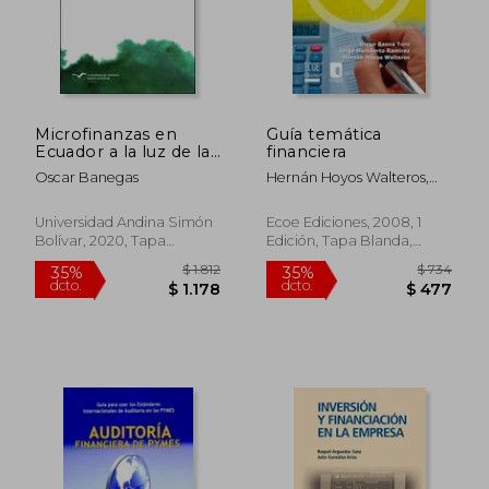
$ 735
$ 2.8
15%
35%
dcto.
dcto.
$ 625
$ 1.8
Microfinanzas en
Guía temática
Ecuador a la luz de las
financiera
tendencias globales
Oscar Banegas
Hernán Hoyos Walteros,
Jorge Humberto Ramírez
Osorio, Diego Baena Toro
Universidad Andina Simón
Ecoe Ediciones, 2008, 1
Bolívar, 2020, Tapa
Edición, Tapa Blanda,
Blanda, Nuevo
Nuevo