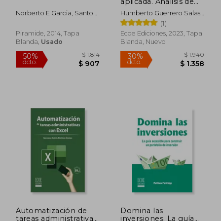
aplicada. Análisis de
decisiones bajo
Norberto E Garcia, Santo
Humberto Guerrero Salas,
incertidumbre, riesgo,
Ruesga Benito
Manuel Alfonso Mayorga
(1)
teoría de juegos y
Morato, Orlando De
cadenas de Markov -
Piramide, 2014, Tapa
Ecoe Ediciones, 2023, Tapa
Antonio Suárez
2da edición
Blanda,
Usado
Blanda, Nuevo
$ 955
$ 1.
15%
30%
dcto.
dcto.
$ 812
$ 1.2
Automatización de
Domina las
tareas administrativas
inversiones. La guía