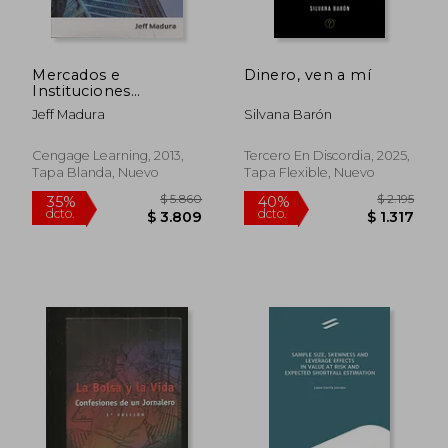
Mercados e
Dinero, ven a mí
Instituciones
Financieras
Jeff Madura
Silvana Barón
Cengage Learning, 2013,
Tercero En Discordia, 2025,
Tapa Blanda, Nuevo
Tapa Flexible, Nuevo
$ 1.520
$ 1.
50%
30%
dcto.
dcto.
$ 760
$ 8