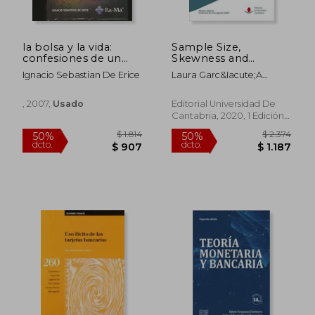
la bolsa y la vida:
Sample Size,
confesiones de un
Skewness and
jornalero
Leverage Effects in
Ignacio Sebastian De Erice
Laura Garc&Iacute;A
Value at Risk and
Jorcano
Expected Shortfall
Estimation (en Inglés)
, 2007,
Usado
Editorial Universidad De
Cantabria, 2020, 1 Edición,
Tapa Blanda, Nuevo
$ 5.860
$ 2.
35%
40%
dcto.
dcto.
$ 3.809
$ 1.3