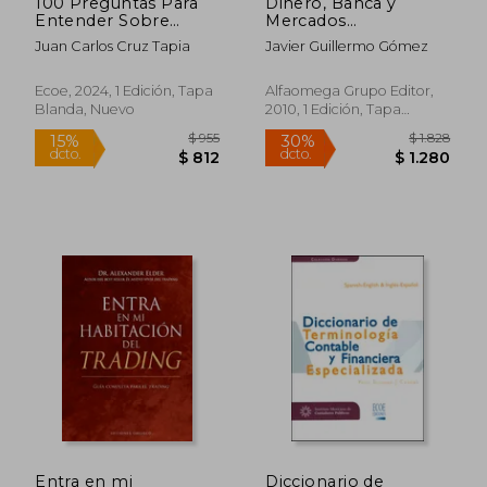
100 Preguntas Para
Dinero, Banca y
Entender Sobre
Mercados
Inversiones
Financieros. Los
Juan Carlos Cruz Tapia
Javier Guillermo Gómez
Países Emergentes
en la Economía
Global
Ecoe, 2024, 1 Edición, Tapa
Alfaomega Grupo Editor,
Blanda, Nuevo
2010, 1 Edición, Tapa
Blanda, Nuevo
$ 1.100
$ 7
15%
35%
dcto.
dcto.
$ 935
$ 4
Entra en mi
Diccionario de