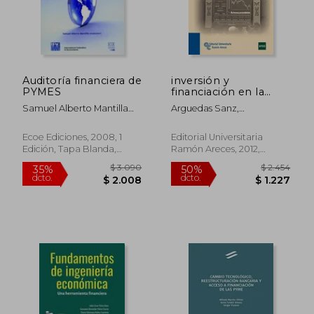
Auditoría financiera de
inversión y
$ 1.812
$ 7
35%
35%
PYMES
financiación en la
dcto.
dcto.
$ 1.178
$ 4
empresa
Samuel Alberto Mantilla
Arguedas Sanz,
Blanco
Raquel;gonzález Arias,
Julio
Ecoe Ediciones, 2008, 1
Editorial Universitaria
Edición, Tapa Blanda,
Ramón Areces, 2012,
Nuevo
Usado