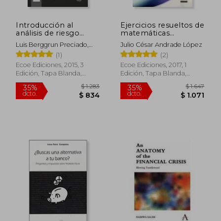
Introducción al
Ejercicios resueltos de
análisis de riesgo
matemáticas
financiero
financieras
Luis Berggrun Preciado,
Julio César Andrade López
Julio César Alonso C.
(1)
(2)
Ecoe Ediciones, 2015, 3
Ecoe Ediciones, 2017, 1
Edición, Tapa Blanda,
Edición, Tapa Blanda,
Nuevo
Nuevo