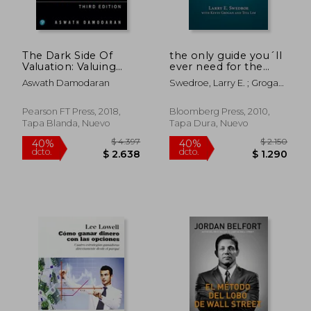
The Dark Side Of
the only guide you´ll
Valuation: Valuing
ever need for the
Young, Distressed,
right financial
Aswath Damodaran
Swedroe, Larry E. ; Grogan,
And Complex
plan,managing your
Kevin ; Lim, Tiya
Businesses (en Inglés)
wealth, risk, and
investments (en
Pearson FT Press, 2018,
Bloomberg Press, 2010,
Inglés)
Tapa Blanda, Nuevo
Tapa Dura, Nuevo
$ 3.447
$ 2.1
50%
40%
dcto.
dcto.
$ 1.724
$ 1.2