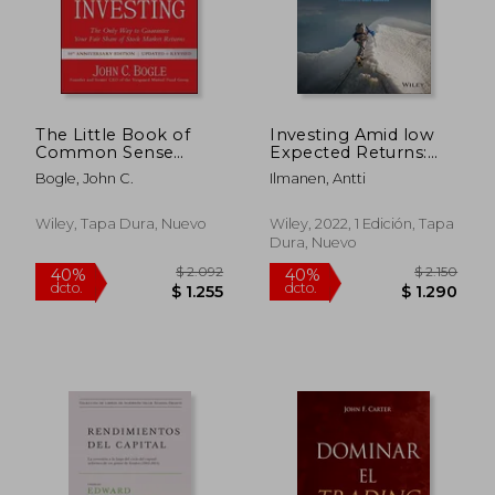
The Little Book of
Investing Amid low
Common Sense
Expected Returns:
Investing: The Only
Making the Most
Bogle, John C.
Ilmanen, Antti
way to Guarantee
When Markets Offer
Your Fair Share of
the Least (en Inglés)
Stock Market Returns
Wiley, Tapa Dura, Nuevo
Wiley, 2022, 1 Edición, Tapa
(Little Books. Big
Dura, Nuevo
Profits) (en Inglés)
$ 1.739
$ 1.
40%
35%