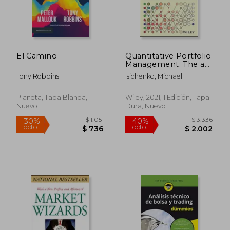
$ 2.370
$ 1.
50%
40%
dcto.
dcto.
$ 1.185
$ 1.1
El Camino
Quantitative Portfolio
Management: The art
and Science of
Tony Robbins
Isichenko, Michael
Statistical Arbitrage
(en Inglés)
Planeta, Tapa Blanda,
Wiley, 2021, 1 Edición, Tapa
Nuevo
Dura, Nuevo