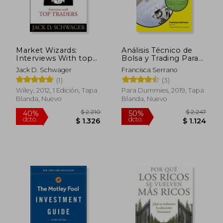
$ 2.056
$ 1.
40%
40%
dcto.
dcto.
$ 1.234
$ 9
Market Wizards:
Análisis Técnico de
Interviews With top
Bolsa y Trading Para
Traders (en Inglés)
Dummies
Jack D. Schwager
Francisca Serrano
(1)
(3)
Wiley, 2012, 1 Edición, Tapa
Para Dummies, 2019, Tapa
Blanda, Nuevo
Blanda, Nuevo