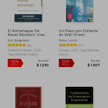
El Almanaque De
Un Paso por Delante
Naval Ravikant: Una
de Wall Street
Guía Para La Riqueza
Eric Jorgenson
Peter Lynch
Y La Felicidad
(6)
(47)
Colección Baelo, 2022,
Deusto, 2022, Tapa Blanda,
Tapa Blanda, Nuevo
Nuevo
$ 2.050
$ 2.
40%
50%
dcto.
dcto.