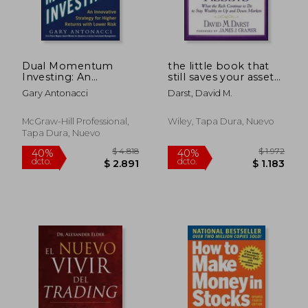
Dual Momentum
the little book that
$ 3.029
$ 2.2
50%
50%
Investing: An
still saves your assets
dcto.
dcto.
$ 1.514
$ 1.1
Innovative Strategy
(en Inglés)
Gary Antonacci
Darst, David M.
for Higher Returns
with Lower Risk
McGraw-Hill Professional,
Wiley, Tapa Dura, Nuevo
Tapa Dura, Nuevo