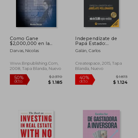
Como Gane
Independízate de
$2,000,000 en la
Papá Estado:
Bolsa
empieza a invertir
Darvas, Nicolas
Galán, Carlos
hoy y jubílate
millonario
Www.bnpublishing.com,
Createspace, 2015, Tapa
2008, Tapa Blanda, Nuevo
Blanda, Nuevo
$ 2.540
$ 2.0
40%
40%
dcto.
dcto.
$ 1.524
$ 1.2