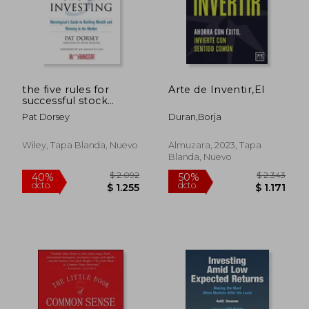
the five rules for
Arte de Inventir,El
successful stock
investing,morningstar
Pat Dorsey
Duran,Borja
´s guide to building
wealth and winning
in the market (en
Wiley, Tapa Blanda, Nuevo
Almuzara, 2023, Tapa
Inglés)
Blanda, Nuevo
$ 3.065
$ 2.0
50%
40%
dcto.
dcto.
$ 1.532
$ 1.2