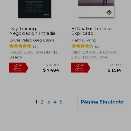
$ 2.092
$ 2.1
40%
40%
dcto.
dcto.
$ 1.255
$ 1.2
Day Trading:
El Analisis Tecnico
Negociacion Intradia:
Explicado
Estrategias y Tacticas
Oliver Velez; Greg Capra
Martin J.Pring
(3)
(2)
Deusto, 2021, Tapa Blanda,
Valor Editions De España,
Usado
2015, 1 Edición, Tapa
Blanda, Nuevo
1
2
3
4
5
Página Siguiente