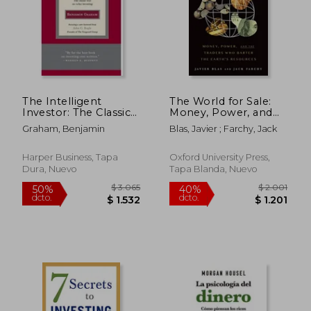
The Intelligent
The World for Sale:
Investor: The Classic
Money, Power, and
Text on Value
the Traders who
Graham, Benjamin
Blas, Javier ; Farchy, Jack
Investing (en Inglés)
Barter the
Earth&#39; S
Resources (en Inglés)
Harper Business, Tapa
Oxford University Press,
$ 2.219
$ 9
50%
15%
Dura, Nuevo
Tapa Blanda, Nuevo
dcto.
dcto.
$ 1.109
$ 8