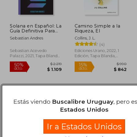
Solana en Español: La
Camino Simple a la
Guía Definitiva Para
Riqueza, El
Introducirte al Mundo
Sebastian Andres
Collins, J. L.
de las Finanzas
(4)
Descentralizadas,
$ 2.210
$ 2.2
40%
50%
Lending, Yield
Sebastian Acevedo
Ediciones Urano, 2022, 1
dcto.
dcto.
$ 1.326
$ 1.1
Farming, Dapps y
Palazzi, 2021, Tapa Blanda,
Edición, Tapa Blanda,
Dominarlo por
Nuevo
Nuevo
Completo (5)
Estás viendo
Buscalibre Uruguay
, pero e
Estados Unidos
Ir a Estados Unidos