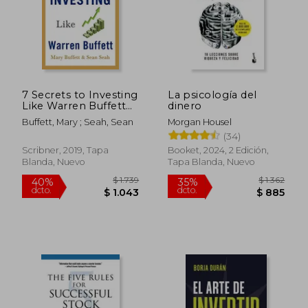
7 Secrets to Investing
La psicología del
Like Warren Buffett
dinero
(en Inglés)
Buffett, Mary ; Seah, Sean
Morgan Housel
(34)
Scribner, 2019, Tapa
Booket, 2024, 2 Edición,
Blanda, Nuevo
Tapa Blanda, Nuevo
$ 2.505
$ 2.0
40%
50%
dcto.
dcto.
$ 1.503
$ 1.0