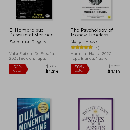
$ 1.647
$ 2.2
50%
50%
dcto.
dcto.
$ 824
$ 1.1
El Hombre que
The Psychology of
Descifro el Mercado
Money: Timeless
Lessons on Wealth,
Zuckerman Gregory
Morgan Housel
Greed, and Happiness
(4)
(en Inglés)
Valor Editions De España,
Harriman House, 2020,
2021, 1 Edición, Tapa
Tapa Blanda, Nuevo
Blanda, Nuevo