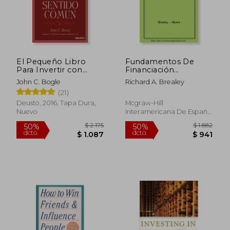
$ 1.230
$ 1.3
El Pequeño Libro
Fundamentos De
Para Invertir con
Financiación
Sentido Común: El
Empresarial
John C. Bogle
Richard A. Brealey
Mejor Método Para
(21)
Garantizar la
Rentabilidad en Bolsa
Deusto, 2016, Tapa Dura,
Mcgraw-Hill
Nuevo
Interamericana De España
S.l, 2014, Rúst.,
Usado