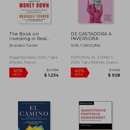
The Book on
DE GASTADORA A
Investing in Real
INVERSORA
Estate With no (And
Brandon Turner
SUR, CAROLINA
Low) Money Down:
Creative Strategies for
Investing in Real
Biggerpockets, 2020, Tapa
EDITORIAL EL ATENEO,
Estate Using Other
Blanda, Nuevo
2025, Tapa Blanda, Nuevo
People's Money
(Biggerpockets
Rental Kit, 1) (en
Inglés)