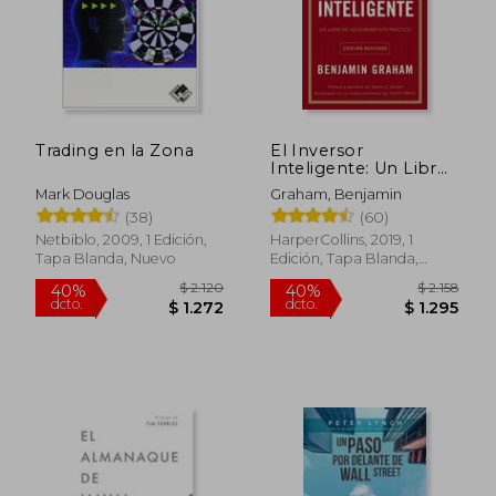
Trading en la Zona
El Inversor
Inteligente: Un Libro
de Asesoramiento
Mark Douglas
Graham, Benjamin
Práctico
(38)
(60)
Netbiblo, 2009, 1 Edición,
HarperCollins, 2019, 1
Tapa Blanda, Nuevo
Edición, Tapa Blanda,
Nuevo
$ 2.120
$ 2.
40%
40%
dcto.
dcto.
$ 1.272
$ 1.2