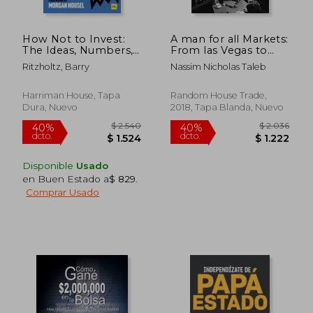
How Not to Invest:
A man for all Markets:
The Ideas, Numbers,
From las Vegas to
and Advice That
Wall Street, how i
Ritzholtz, Barry
Nassim Nicholas Taleb
Destroy Wealth - And
Beat the Dealer and
How to Avoid Them
the Market [Soft
(en Inglés)
Cover ] (en Inglés)
Harriman House, Tapa
Random House Trade,
Dura, Nuevo
2018, Tapa Blanda, Nuevo
Disponible
Usado
en Buen Estado a
$ 829
.
Comprar Usado
$ 2.320
$ 2.1
50%
40%
dcto.
dcto.
$ 1.160
$ 1.3