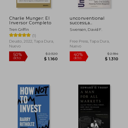
Charlie Munger: El
unconventional
Inversor Completo
success,a
fundamental
Tren Griffin
Swensen, David F.
approach to personal
(1)
investment (en
Inglés)
Deusto, 2022, Tapa Dura,
Free Press, Tapa Dura,
Nuevo
Nuevo
$ 1.911
$ 1.
50%
50%
dcto.
dcto.
$ 956
$ 8