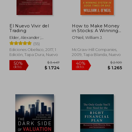
El Nuevo Vivir del
How to Make Money
Trading
in Stocks: A Winning
System in Good
Elder, Alexander ;
O'Neil, William J.
Times and Bad,
$ 4.818
$ 1.
Planaguma, Israel
40%
40%
(55)
Fourth Edition (en
dcto.
dcto.
$ 2.891
$ 1.1
Inglés)
Ediciones Obelisco, 2017, 1
McGraw-Hill Companies,
Edición, Tapa Dura, Nuevo
2009, Tapa Blanda, Nuevo