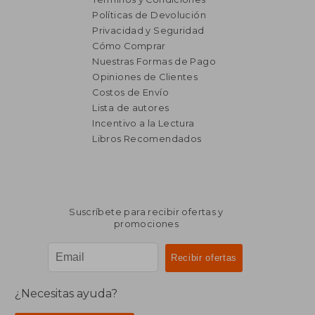
Políticas de Devolución
Privacidad y Seguridad
Cómo Comprar
Nuestras Formas de Pago
Opiniones de Clientes
Costos de Envío
Lista de autores
Incentivo a la Lectura
$ 14.969
$ 3.0
Libros Recomendados
50%
50%
dcto.
dcto.
$ 7.484
$ 1.5
Suscríbete para recibir ofertas y
promociones
¿Necesitas ayuda?