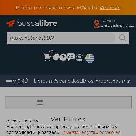
Promo planeta con hasta 60% dto
Ver más
Enviar a
Montevideo, Montevideo
0
MENÚ
Libros más vendidos
Libros importados más v
=
Ver Filtros
Inicio
Libros
Economía, finanzas, empresa y gestión
Finanzas y
contabilidad
Finanzas
Inversiones y títulos valores