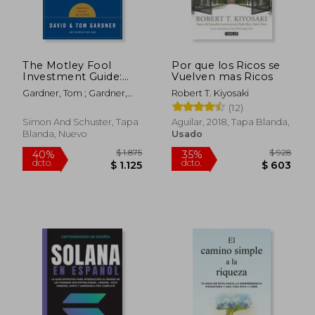
The Motley Fool
Por que los Ricos se
Investment Guide:
Vuelven mas Ricos
$ 1.051
$ 3.3
30%
40%
Third Edition: How
dcto.
dcto.
$ 736
$ 2.0
Gardner, Tom ; Gardner,
Robert T. Kiyosaki
the Fools Beat Wall
David
(12)
Street's Wise Men
and How You Can Too
Simon And Schuster, Tapa
Aguilar, 2018, Tapa Blanda,
(en Inglés)
Blanda, Nuevo
Usado