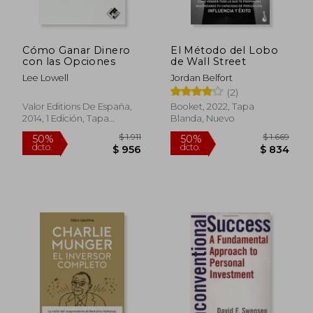
Cómo Ganar Dinero
El Método del Lobo
con las Opciones
de Wall Street
Lee Lowell
Jordan Belfort
(2)
Valor Editions De España,
Booket, 2022, Tapa
2014, 1 Edición, Tapa
Blanda, Nuevo
Blanda, Nuevo
$ 4.397
$ 2.1
40%
40%
dcto.
dcto.
$ 2.638
$ 1.2