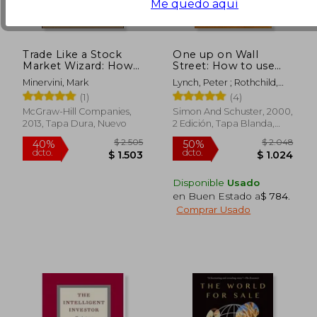
Me quedo aquí
Trade Like a Stock
One up on Wall
Market Wizard: How
Street: How to use
to Achieve Super
What you Already
Minervini, Mark
Lynch, Peter ; Rothchild,
Performance in
Know to Make Money
John
(1)
(4)
Stocks in any Market
in the Market (en
(en Inglés)
Inglés)
McGraw-Hill Companies,
Simon And Schuster, 2000,
2013, Tapa Dura, Nuevo
2 Edición, Tapa Blanda,
$ 1.875
$ 9
Nuevo
40%
35%
dcto.
dcto.
$ 1.125
$ 6
Disponible
Usado
en Buen Estado a
$ 784
.
Comprar Usado