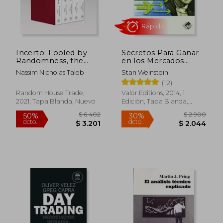
$ 2.092
$ 2.3
40%
50%
dcto.
dcto.
$ 1.255
$ 1.1
Incerto: Fooled by
Secretos Para Ganar
Randomness, the
en los Mercados
Black Swan, the bed
Alcistas y Bajistas
Nassim Nicholas Taleb
Stan Weinstein
of Procrustes,
(12)
Antifragile, Skin in the
Game (Incerto) (en
Random House Trade,
Valor Editions, 2014, 1
Inglés)
2021, Tapa Blanda, Nuevo
Edición, Tapa Blanda,
Nuevo