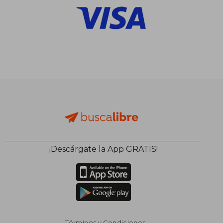
$ 6.402
$ 2.9
50%
30%
dcto.
dcto.
$ 3.201
$ 2.0
¡Descárgate la App GRATIS!
Términos y Condiciones