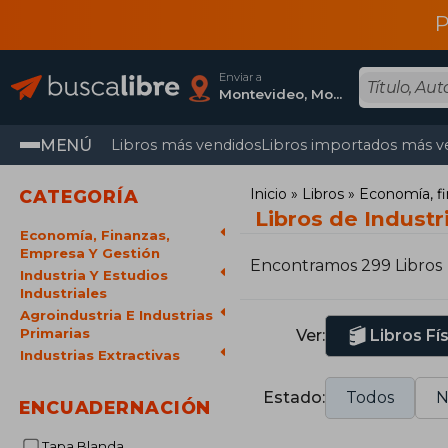
P
Enviar a
Montevideo, Montevideo
MENÚ
Libros más vendidos
Libros importados más v
Inicio
Libros
Economía, fi
CATEGORÍA
Libros de Industr
Economía, Finanzas,
Empresa Y Gestión
Encontramos 299 Libros
Industria Y Estudios
Industriales
Agroindustria E Industrias
Primarias
Ver:
Libros Fí
Industrias Extractivas
Estado:
Todos
N
ENCUADERNACIÓN
Tapa Blanda