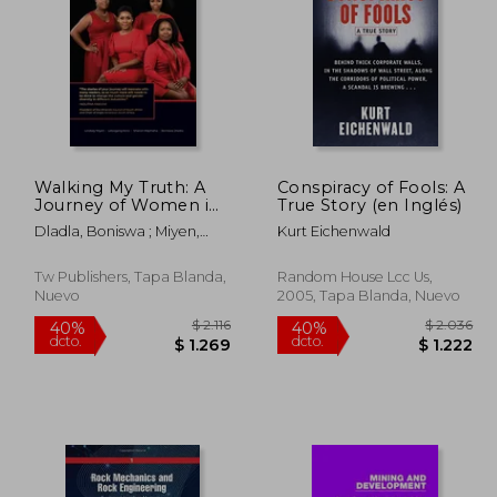
 2.002
$ 4.583
50%
40%
dcto.
dcto.
 1.201
$ 2.291
Walking My Truth: A
Conspiracy of Fools: A
Journey of Women in
True Story (en Inglés)
the World of Mining
Dladla, Boniswa ; Miyen,
Kurt Eichenwald
(en Inglés)
Lindsey ; Maphaha, Sharon
Tw Publishers, Tapa Blanda,
Random House Lcc Us,
Nuevo
2005, Tapa Blanda, Nuevo