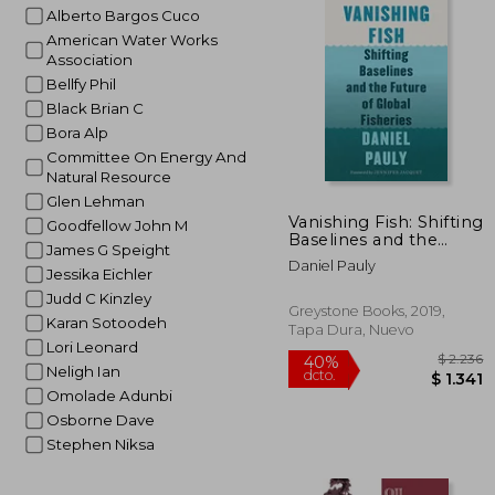
Alberto Bargos Cuco
American Water Works
Association
Bellfy Phil
Black Brian C
Bora Alp
Committee On Energy And
Natural Resource
Glen Lehman
Vanishing Fish: Shifting
Goodfellow John M
Baselines and the
James G Speight
Future of Global
Daniel Pauly
Fisheries (en Inglés)
Jessika Eichler
Judd C Kinzley
Greystone Books, 2019,
Karan Sotoodeh
Tapa Dura, Nuevo
Lori Leonard
Neligh Ian
Omolade Adunbi
Osborne Dave
Stephen Niksa