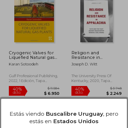
 2.746
$ 11.912
40%
40%
dcto.
dcto.
1.648
$ 7.147
Cryogenic Valves for
Religion and
Liquefied Natural gas
Resistance in
Plants (en Inglés)
Appalachia: Faith and
Karan Sotoodeh
Joseph D. Witt
the Fight Against
Mountaintop Removal
Coal Mining (Place
Gulf Professional Publishing,
The University Press Of
Matters: New
2022, 1 Edición, Tapa
Kentucky, 2020, Tapa
Directions in
Blanda, Nuevo
Blanda, Nuevo
Appalachian Studies)
(en Inglés)
Estás viendo
Buscalibre Uruguay
, pero
estás en
Estados Unidos