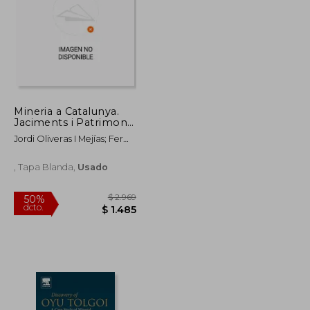
Mineria a Catalunya.
$ 2.036
$ 1.585
Jaciments i Patrimoni
50%
Miner. Itinerari 1: El
dcto.
$ 1.222
$ 793
Jordi Oliveras I Mejías; Fermí
Berguedà
Bascompte I Canals
, Tapa Blanda,
Usado