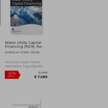
$ 3.748
$ 4.175
40%
dcto.
$ 2.249
$ 2.505
Water Utility Capital
Financing (M29): Awwa
Manual of Practice (en
American Water Works
Inglés)
Association
American Water Works
Association, Tapa Blanda,
Nuevo