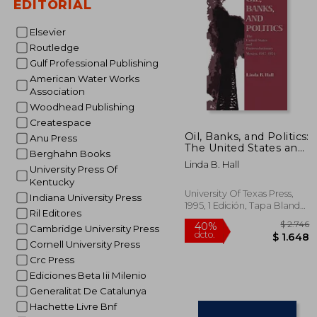
EDITORIAL
$
40%
dcto.
$
Elsevier
Routledge
Gulf Professional Publishing
American Water Works
Association
Woodhead Publishing
Createspace
Oil, Banks, and Politics:
Anu Press
The United States and
Berghahn Books
Postrevolutionary
Linda B. Hall
University Press Of
Mexico, 1917–1924 (en
Inglés)
Kentucky
University Of Texas Press,
Indiana University Press
1995, 1 Edición, Tapa Blanda,
Ril Editores
Nuevo
Cambridge University Press
Cornell University Press
Crc Press
Ediciones Beta Iii Milenio
Generalitat De Catalunya
Hachette Livre Bnf