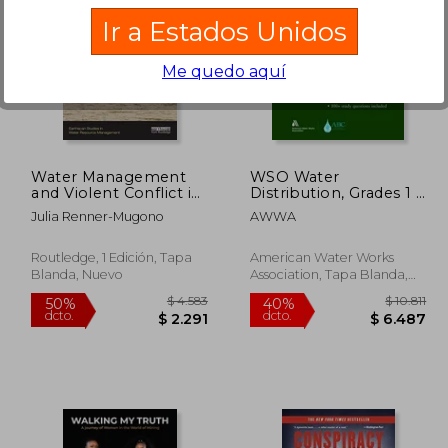
Ir a Estados Unidos
Me quedo aquí
16.010
$ 11.584
40%
40%
dcto.
dcto.
9.606
$ 6.950
Water Management
WSO Water
and Violent Conflict in
Distribution, Grades 1 &
East Africa (Earthscan
2 (Awwa Water
Julia Renner-Mugono
AWWA
Studies in Water
System Operations)
Resource
Management) (en
Routledge, 1 Edición, Tapa
American Water Works
Inglés)
Blanda, Nuevo
Association, Tapa Blanda,
Nuevo