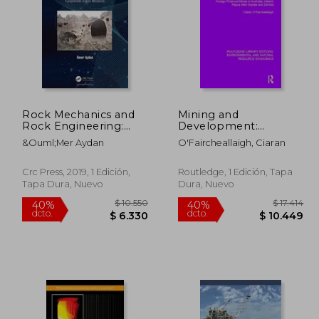
Rock Mechanics and
Mining and
 2.083
$ 2.116
Rock Engineering:
Development:
40%
40%
Volume 1:
Foreign-Financed
dcto.
dcto.
1.250
$ 1.269
&Ouml;Mer Aydan
O'Faircheallaigh, Ciaran
Fundamentals of Rock
Mines in Australia,
Mechanics (en Inglés)
Ireland, Papua New
Guinea and Zambia
Crc Press, 2019, 1 Edición,
Routledge, 1 Edición, Tapa
(en Inglés)
Tapa Dura, Nuevo
Dura, Nuevo