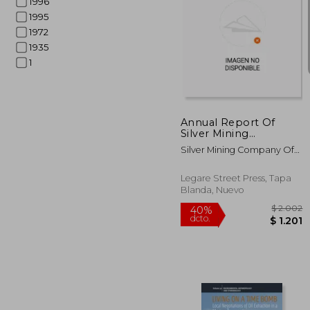
1996
1995
1972
1935
1
$ 
40%
dcto.
$ 
Annual Report Of
Silver Mining
Company Of Silver
Silver Mining Company Of
Islet (en Inglés)
Silver Islet
Legare Street Press, Tapa
Blanda, Nuevo