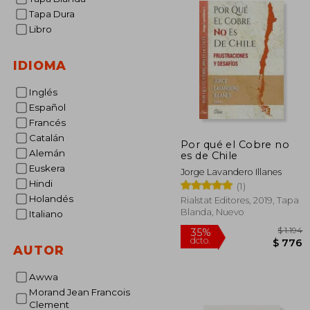
Tapa Dura
Libro
IDIOMA
Inglés
Español
Francés
Catalán
Por qué el Cobre no
Alemán
es de Chile
Euskera
Jorge Lavandero Illanes
Hindi
(1)
Holandés
Rialstat Editores, 2019, Tapa
Blanda, Nuevo
Italiano
AUTOR
Awwa
35%
Morand Jean Francois
dcto.
$
Clement