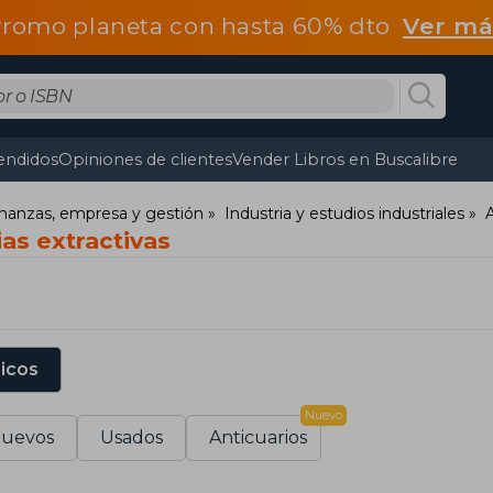
romo planeta con hasta 60% dto
Ver má
endidos
Opiniones de clientes
Vender Libros en Buscalibre
nanzas, empresa y gestión
Industria y estudios industriales
A
ias extractivas
sicos
Nuevo
uevos
Usados
Anticuarios