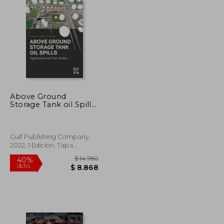
$ 8.632
$ 6.219
40%
dcto.
$ 5.179
$ 3.731
Above Ground
Storage Tank oil Spills:
Applications and Case
Studies (en Inglés)
Gulf Publishing Company,
2022, 1 Edición, Tapa
Blanda, Nuevo