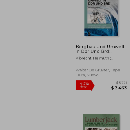
Bergbau Und Umwelt
$
in Ddr Und Brd:
40%
Praktiken Der
dcto.
$ 
Albrecht, Helmuth ;
Umweltpolitik Und
Farrenkopf, Michael ; Maier,
Rekultivierung (en
Helmut
Alemán)
Walter De Gruyter, Tapa
Dura, Nuevo