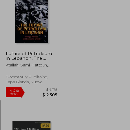
$ 10.273
$ 14.780
40%
dcto.
$ 6.164
$ 8.868
Future of Petroleum
in Lebanon, The:
Energy, Politics and
Atallah, Sami ; Fattouh,
Economic Growth (en
Bassam
Inglés)
Bloomsbury Publishing,
Tapa Blanda, Nuevo