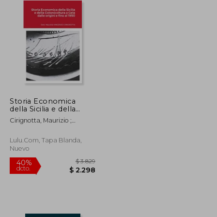
Storia Economica
della Sicilia e della
Cotonicoltura a Gela
Cirignotta, Maurizio ;
dalle origini e fino al
Cirirgnotta, Giacomo
1950 (en Italiano)
Lulu.com, Tapa Blanda,
Nuevo
$ 12.067
$ 3.829
40%
dcto.
$ 7.240
$ 2.298