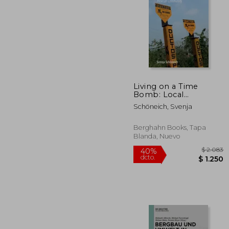
$
40%
dcto.
$
Living on a Time
Bomb: Local
Negotiations of Oil
Schöneich, Svenja
Extraction in a
Mexican Community
(en Inglés)
Berghahn Books, Tapa
Blanda, Nuevo