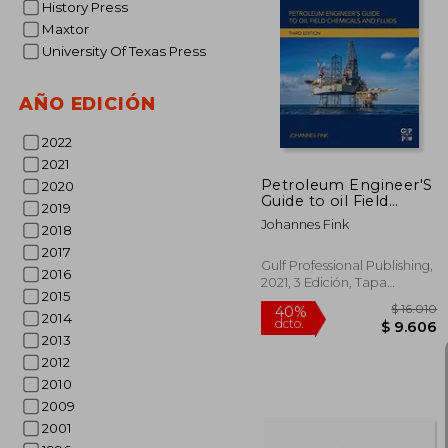
History Press
Maxtor
University Of Texas Press
$
40%
dcto.
$ 
AÑO EDICIÓN
2022
2021
Petroleum Engineer'S
2020
Guide to oil Field
2019
Chemicals and Fluids
Johannes Fink
2018
(en Inglés)
2017
Gulf Professional Publishing,
2016
2021, 3 Edición, Tapa
2015
Blanda, Nuevo
2014
2013
2012
2010
2009
2001