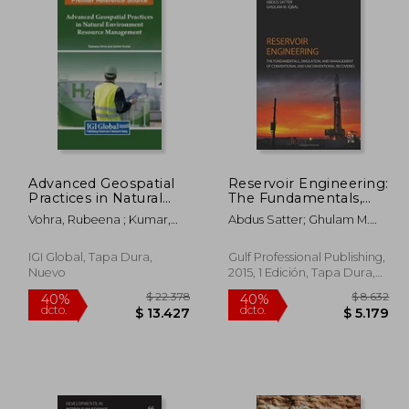
Advanced Geospatial
Reservoir Engineering:
Practices in Natural
The Fundamentals,
Environment
Simulation, and
Vohra, Rubeena ; Kumar,
Abdus Satter; Ghulam M.
Resource
Management of
Ashish
Iqbal
Management (en
Conventional and
Inglés)
Unconventional
IGI Global, Tapa Dura,
Gulf Professional Publishing,
Recoveries (en Inglés)
Nuevo
2015, 1 Edición, Tapa Dura,
Nuevo