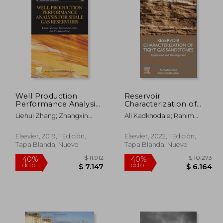
 2.236
$ 22.378
40%
40%
dcto.
dcto.
 1.341
$ 13.427
Well Production
Reservoir
Performance Analysis
Characterization of
for Shale gas
Tight gas Sandstones:
Liehui Zhang; Zhangxin
Ali Kadkhodaie; Rahim
Reservoirs, Volume 66
Exploration and
Chen; Yu-Long Zhao
Kadkhodaie
(Developments in
Development (en
Petroleum Science)
Inglés)
Elsevier, 2019, 1 Edición,
Elsevier, 2022, 1 Edición,
(en Inglés)
Tapa Blanda, Nuevo
Tapa Blanda, Nuevo