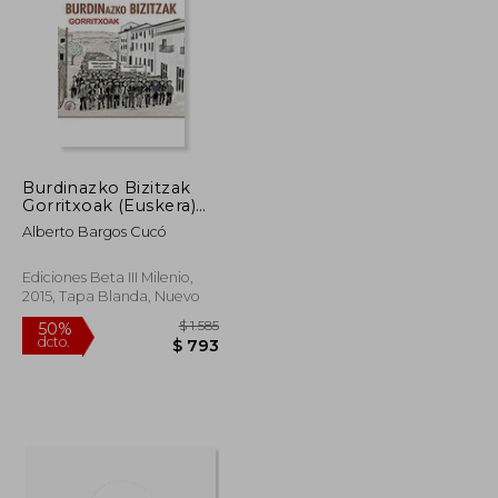
$ 10.811
$ 11.815
40%
dcto.
$ 6.487
$ 7.089
Burdinazko Bizitzak
Gorritxoak (Euskera)
(en Euskera)
Alberto Bargos Cucó
Ediciones Beta III Milenio,
2015, Tapa Blanda, Nuevo