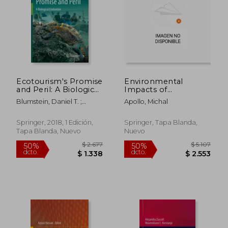
$ 19.811
$ 7.5
40%
50%
dcto.
dcto.
$ 11.887
$ 3.7
Ecotourism's Promise
Environmental
and Peril: A Biological
Impacts of
Evaluation (en Inglés)
Mountaineering: A
Blumstein, Daniel T. ;
Apollo, Michal
Conceptual
Geffroy, Benjamin ; Samia,
Framework (en
Diogo S. M.
Inglés)
Springer, 2018, 1 Edición,
Springer, Tapa Blanda,
Tapa Blanda, Nuevo
Nuevo