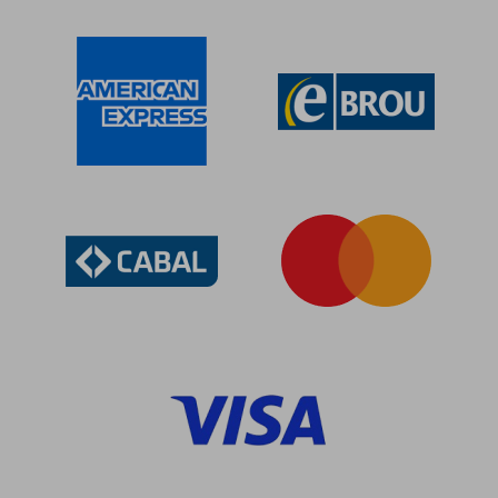
50%
50%
dcto.
dcto.
$ 2.831
$ 4.4