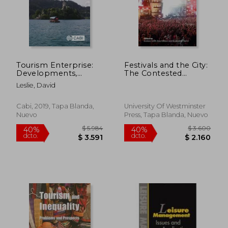
Tourism Enterprise:
Festivals and the City:
Developments,
The Contested
Management and
Geographies of
Leslie, David
Sustainability (en
Urban Events (en
Inglés)
Inglés)
Cabi, 2019, Tapa Blanda,
University Of Westminster
Nuevo
Press, Tapa Blanda, Nuevo
$ 10.225
$ 12.
40%
40%
dcto.
dcto.
$ 6.135
$ 7.6