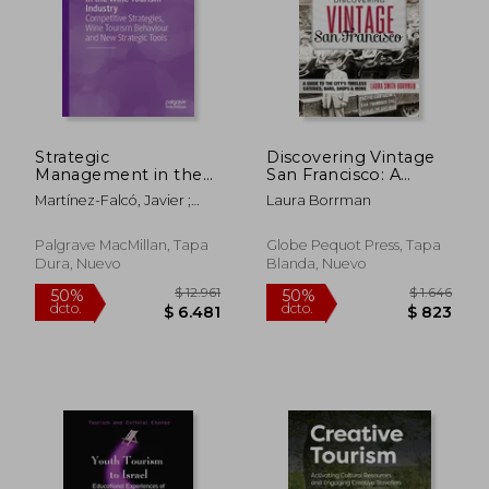
Strategic
Discovering Vintage
$ 14.170
$ 11.
Management in the
San Francisco: A
50%
50%
dcto.
dcto.
Wine Tourism
Guide to the City’s
$ 7.085
$ 5.5
Martínez-Falcó, Javier ;
Laura Borrman
Industry: Competitive
Timeless Eateries,
Marco-Lajara, Bartolomé ;
Strategies, Wine
Bars, Shops & More
Sánchez-García, Eduardo
Tourism Behaviour
Palgrave MacMillan, Tapa
Globe Pequot Press, Tapa
and New Strategic
Dura, Nuevo
Blanda, Nuevo
Tools (en Inglés)