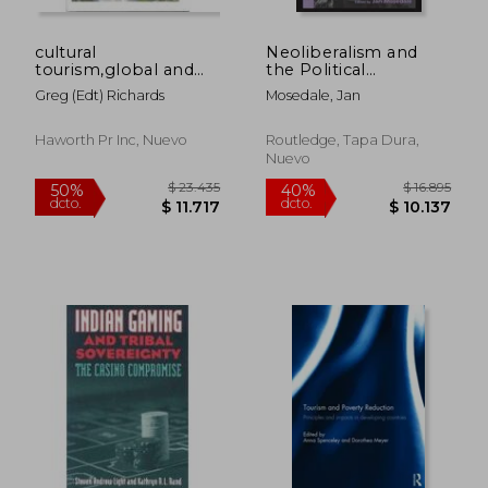
cultural
Neoliberalism and
tourism,global and
the Political
local perspectives
Economy of Tourism
Greg (edt) Richards
Mosedale, Jan
(en Inglés)
Haworth Pr Inc, Nuevo
Routledge, Tapa Dura,
Nuevo
$ 10.756
$ 4.7
40%
50%
dcto.
dcto.
$ 6.453
$ 2.3