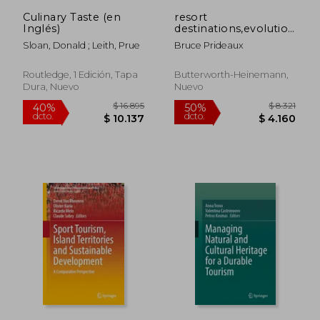
Culinary Taste (en
resort
Inglés)
destinations,evolution,
management and
Sloan, Donald ; Leith, Prue
Bruce Prideaux
development
Routledge, 1 Edición, Tapa
Butterworth-Heinemann,
Dura, Nuevo
Nuevo
$ 2.905
$ 18.3
40%
50%
dcto.
dcto.
$ 1.743
$ 9.1