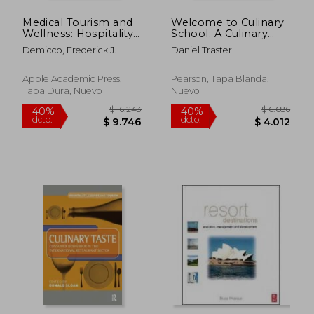
Medical Tourism and
Welcome to Culinary
Wellness: Hospitality
School: A Culinary
Bridging Healthcare
Student Survival
Demicco, Frederick J.
Daniel Traster
(H2h) (en Inglés)
Guide (2nd Edition)
Apple Academic Press,
Pearson, Tapa Blanda,
Tapa Dura, Nuevo
Nuevo
$ 23.435
$ 16.8
50%
40%
dcto.
dcto.
$ 11.717
$ 10.1