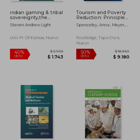
indian gaming & tribal
Tourism and Poverty
sovereignty,the
Reduction: Principles
casino compromise
and Impacts in
Steven Andrew Light
Spenceley, Anna ; Meyer,
Developing Countries
Dorothea
(en Inglés)
Univ Pr Of Kansas, Nuevo
Routledge, Tapa Dura,
Nuevo
$ 23.435
$ 18.3
50%
50%
dcto.
dcto.
$ 11.717
$ 9.1