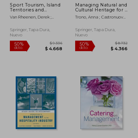
Sport Tourism, Island
Managing Natural and
Territories and
Cultural Heritage for a
Sustainable
Durable Tourism (en
Van Rheenen, Derek ;
Trono, Anna ; Castronuovo,
Development: A
Inglés)
Naria, Olivier ; Melo,
Valentina ; Kosmas, Petros
Comparative
Ricardo
Perspective (en
Springer, Tapa Dura,
Springer, Tapa Dura,
Inglés)
Nuevo
Nuevo
$ 16.243
$ 6.6
40%
40%
dcto.
dcto.
$ 9.746
$ 4.0