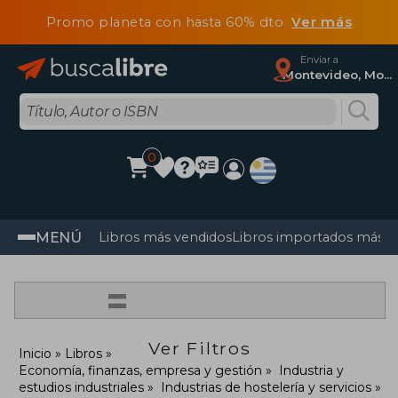
Promo planeta con hasta 60% dto
Ver más
Enviar a
Montevideo, Montevideo
0
MENÚ
Libros más vendidos
Libros importados más v
=
Ver Filtros
Inicio
Libros
Economía, finanzas, empresa y gestión
Industria y
estudios industriales
Industrias de hostelería y servicios