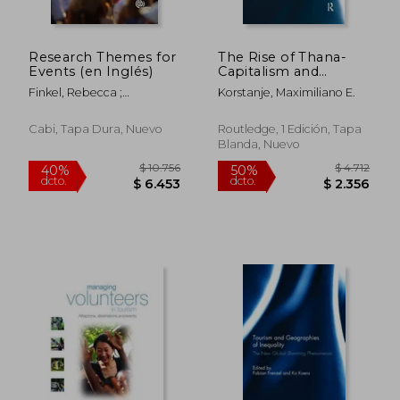
Research Themes for
The Rise of Thana-
$ 5.614
$ 20.4
Events (en Inglés)
Capitalism and
50%
40%
dcto.
dcto.
Tourism (en Inglés)
$ 2.807
$ 12.2
Finkel, Rebecca ;
Korstanje, Maximiliano E.
McGillivray, David ;
McPherson, Gayle
Cabi, Tapa Dura, Nuevo
Routledge, 1 Edición, Tapa
Blanda, Nuevo