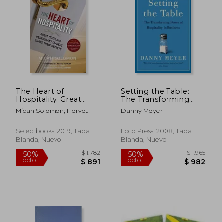
The Heart of
Setting the Table:
Hospitality: Great
The Transforming
Hotel and Restaurant
Power of Hospitality
Micah Solomon; Herve
Danny Meyer
Leaders Share Their
in Business (en
Humler
Secrets (en Inglés)
Inglés)
Selectbooks, 2019, Tapa
Ecco Press, 2008, Tapa
Blanda, Nuevo
Blanda, Nuevo
$ 1.782
$ 1.
50%
50%