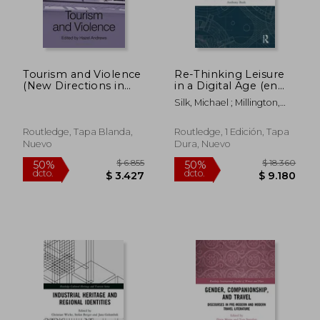
Tourism and Violence
Re-Thinking Leisure
(New Directions in
in a Digital Age (en
Tourism Analysis)
Inglés)
Silk, Michael ; Millington,
Brad ; Rich, Emma
Routledge, Tapa Blanda,
Routledge, 1 Edición, Tapa
Nuevo
Dura, Nuevo
$ 4.201
$ 11.0
50%
40%
dcto.
dcto.
$ 2.101
$ 6.6