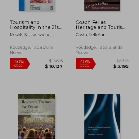
$ 6.165
$ 5.3
50%
40%
dcto.
dcto.
$ 3.082
$ 3.2
Tourism and
Coach Fellas:
Hospitality in the 21st
Heritage and Tourism
Century (en Inglés)
in Ireland (en Inglés)
Medlik, S. ; Lockwood,
Costa, Kelli Ann
Andrew
Routledge, Tapa Dura,
Routledge, Tapa Blanda,
Nuevo
Nuevo