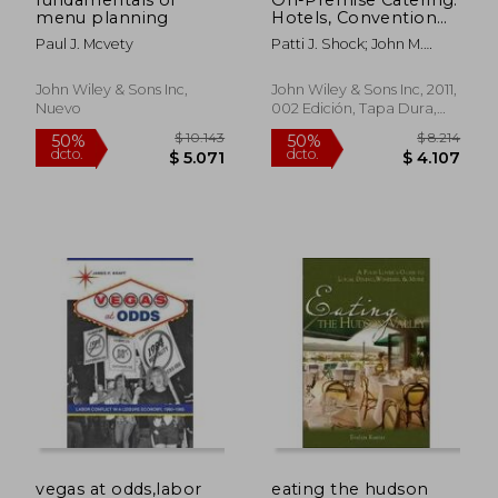
menu planning
Hotels, Convention
Centers, Arenas,
Paul J. Mcvety
Patti J. Shock; John M.
Clubs, and More (en
Stefanelli; Cheryl Sgovio
Inglés)
John Wiley & Sons Inc,
John Wiley & Sons Inc, 2011,
Nuevo
002 Edición, Tapa Dura,
Nuevo
$ 9.336
$ 8.7
50%
50%
dcto.
dcto.
$ 4.668
$ 4.3
vegas at odds,labor
eating the hudson