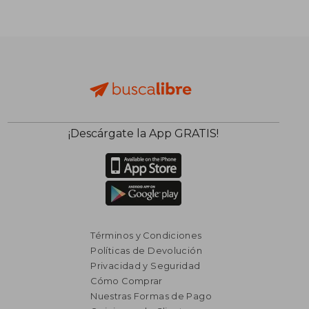
$ 10.143
$ 8.2
50%
50%
dcto.
dcto.
$ 5.071
$ 4.1
¡Descárgate la App GRATIS!
Términos y Condiciones
Políticas de Devolución
Privacidad y Seguridad
Cómo Comprar
Nuestras Formas de Pago