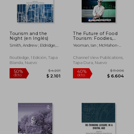
Tourism and the
The Future of Food
Night (en Inglés)
Tourism: Foodies,
Experiences,
Smith, Andrew ; Eldridge,
Yeoman, Ian ; McMahon-
Exclusivity, Visions
Adam
Beattie, Una ; Fields, Kevin
and Political Capital
(en Inglés)
Routledge, 1 Edición, Tapa
Channel View Publications,
Blanda, Nuevo
Tapa Dura, Nuevo
$ 5.612
$ 13.9
40%
50%
dcto.
dcto.
$ 3.367
$ 6.9