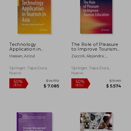
$ 2.677
$ 5.1
50%
50%
dcto.
dcto.
$ 1.338
$ 2.5
Technology
The Role of Pleasure
Application in
to Improve Tourism
Tourism in Asia:
Education (en Inglés)
Hassan, Azizul
Zuccoli, Alejandra ;
Innovations, Theories
Korstanje, Maximiliano E.
and Practices (en
Inglés)
Springer, Tapa Dura,
Springer, Tapa Dura,
Nuevo
Nuevo