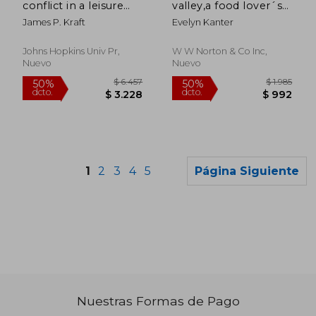
conflict in a leisure
valley,a food lover´s
economy, 1960-1985
guide to local dining,
James P. Kraft
Evelyn Kanter
wineries & more
Johns Hopkins Univ Pr,
W W Norton & Co Inc,
Nuevo
Nuevo
1
2
3
4
5
Página Siguiente
Nuestras Formas de Pago
$ 5.661
$ 8.9