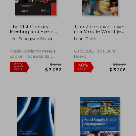
The 21st Century
Transformative Travel
Meeting and Event
in a Mobile World (en
Technologies:
Inglés)
Lee, Seungwon Shawn ;
Lean, Garth
Powerful Tools for
Boshnakova, Dessislava ;
Better Planning,
Goldblatt, Joe
Marketing, and
Apple Academic Press, 1
Cabi, 2012, Tapa Dura,
Evaluation (en Inglés)
Edición, Tapa Blanda,
Nuevo
Nuevo
$ 18.360
$ 18.3
50%
50%