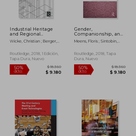
Industrial Heritage
Gender,
and Regional
Companionship, and
Identities (en Inglés)
Travel: Discourses in
Wicke, Christian ; Berger,
Meens, Floris ; Sintobin,
Pre-Modern and
Stefan ; Golombek, Jana
Tom
Modern Travel
Literature (en Inglés)
Routledge, 2018, 1 Edición,
Routledge, 2018, Tapa
Tapa Dura, Nuevo
Dura, Nuevo
$ 6.855
$ 18.3
50%
50%
dcto.
dcto.
$ 3.427
$ 9.1