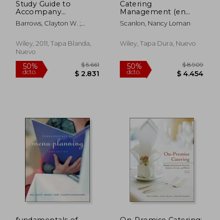
Study Guide to
Catering
Accompany
Management (en
Introduction to
Inglés)
Barrows, Clayton W. ;
Scanlon, Nancy Loman
Management in the
Powers, Tom ; Reynolds,
Hospitality Industry,
Dennis R.
10e (en Inglés)
Wiley, 2011, Tapa Blanda,
Wiley, Tapa Dura, Nuevo
Nuevo
$ 16.895
$ 8.
40%
50%
dcto.
dcto.
$ 10.137
$ 4.1
fundamentals of
On-Premise Catering: