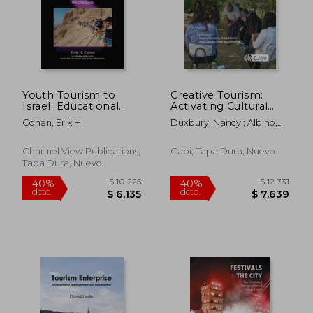
Youth Tourism to
Creative Tourism:
Israel: Educational
Activating Cultural
Experiences of the
Resources and
Cohen, Erik H.
Duxbury, Nancy ; Albino,
Diaspora (en Inglés)
Engaging Creative
Sara ; Carvalho, Claudia
$ 12.961
$ 1.6
Travellers (en Inglés)
50%
50%
Pato
dcto.
dcto.
$ 6.481
$ 8
Channel View Publications,
Cabi, Tapa Dura, Nuevo
Tapa Dura, Nuevo