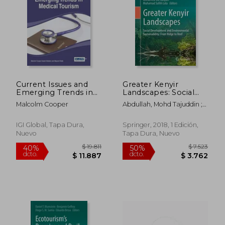
$ 2.617
$ 2.0
45%
45%
dcto.
dcto.
$ 1.439
$ 1.1
Current Issues and
Greater Kenyir
Emerging Trends in
Landscapes: Social
Medical Tourism
Development and
Malcolm Cooper
Abdullah, Mohd Tajuddin ;
Environmental
Mohammad, Aqilah ; Nor
Sustainability: From
Zalipah, Mohamed
Ridge to Reef (en
IGI Global, Tapa Dura,
Springer, 2018, 1 Edición,
Inglés)
Nuevo
Tapa Dura, Nuevo