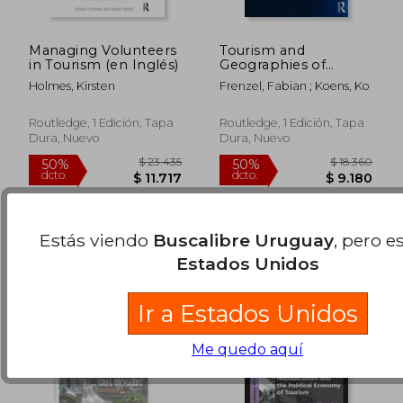
Managing Volunteers
Tourism and
in Tourism (en Inglés)
Geographies of
Inequality: The New
Holmes, Kirsten
Frenzel, Fabian ; Koens, Ko
Global Slumming
$ 16.895
$ 5.3
Phenomenon (en
40%
40%
dcto.
dcto.
Inglés)
$ 10.137
$ 3.1
Routledge, 1 Edición, Tapa
Routledge, 1 Edición, Tapa
Dura, Nuevo
Dura, Nuevo
Estás viendo
Buscalibre Uruguay
, pero e
Estados Unidos
Ir a Estados Unidos
Me quedo aquí