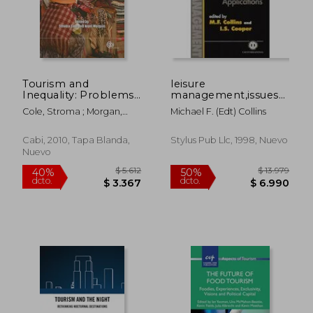
Tourism and
leisure
Inequality: Problems
management,issues
and Prospects (en
and applications
Cole, Stroma ; Morgan,
Michael F. (edt) Collins
Inglés)
Nigel
Cabi, 2010, Tapa Blanda,
Stylus Pub Llc, 1998, Nuevo
Nuevo
$ 5.984
$ 3.6
40%
40%
dcto.
dcto.
$ 3.591
$ 2.1