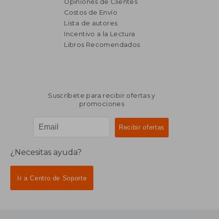
Opiniones de Clientes
Costos de Envío
Lista de autores
Incentivo a la Lectura
$ 6.457
$ 1.
50%
50%
Libros Recomendados
dcto.
dcto.
$ 3.228
$ 9
Suscríbete para recibir ofertas y
promociones
¿Necesitas ayuda?
Ir a Centro de Soporte