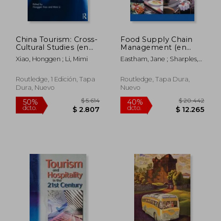
dcto.
dcto.
$ 9.180
$ 9.1
China Tourism: Cross-
Food Supply Chain
Cultural Studies (en
Management (en
Inglés)
Inglés)
Xiao, Honggen ; Li, Mimi
Eastham, Jane ; Sharples,
Liz ; Ball, Stephen
Routledge, 1 Edición, Tapa
Routledge, Tapa Dura,
Dura, Nuevo
Nuevo