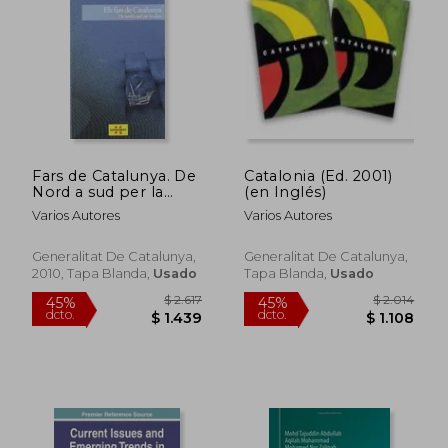
dcto.
dcto.
$ 891
$ 9
Fars de Catalunya. De
Catalonia (Ed. 2001)
Nord a sud per la
(en Inglés)
Costa (en Catalán)
Varios Autores
Varios Autores
Generalitat De Catalunya,
Generalitat De Catalunya,
2010, Tapa Blanda,
Usado
Tapa Blanda,
Usado