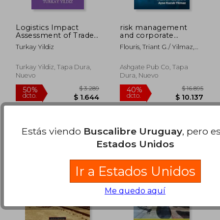
Logistics Impact
risk management
Assessment of Trade
and corporate
Policies by CGE
sustainability in
Turkay Yildiz
Flouris, Triant G./ Yilmaz,
Modeling: Theory and
aviation
Ayse Kucuk
$ 3.371
$ 3.
Practice
50%
50%
dcto.
dcto.
$ 1.686
$ 1.6
Turkay Yildiz, Tapa Dura,
Ashgate Pub Co, Tapa
Nuevo
Dura, Nuevo
Estás viendo
Buscalibre Uruguay
, pero e
Estados Unidos
Ir a Estados Unidos
Me quedo aquí