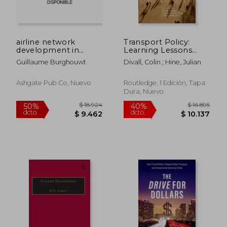
dcto.
dcto.
$ 4.668
$ 1.1
airline network
Transport Policy:
development in
Learning Lessons
europe and its
from History (en
Guillaume Burghouwt
Divall, Colin ; Hine, Julian
implications for
Inglés)
airport planning
Ashgate Pub Co, Nuevo
Routledge, 1 Edición, Tapa
Dura, Nuevo