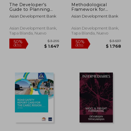
The Developer's
Methodological
Guide to Planning
Framework for
and Designing
Unlocking Maritime
Asian Development Bank
Asian Development Bank
Logistics Centers in
Insights Using
CAREC Countries (en
Automatic
Inglés)
Identification System
Asian Development Bank,
Asian Development Bank,
Data: A Special
Tapa Blanda, Nuevo
Tapa Blanda, Nuevo
Supplement of Key
Indicators for Asia a
(en Inglés)
$ 6.794
$ 6.0
50%
50%
dcto.
dcto.
$ 3.397
$ 3.0