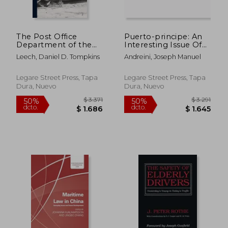
$ 2.163
$ 3.6
50%
50%
dcto.
dcto.
$ 1.082
$ 1.8
The Post Office
Puerto-principe: An
Department of the
Interesting Issue Of
United States of
Stamps In Cuba (en
Leech, Daniel D. Tompkins
Andreini, Joseph Manuel
America: Its History,
Inglés)
Organization, and
Working, From the
Legare Street Press, Tapa
Legare Street Press, Tapa
Inauguration of the
Dura, Nuevo
Dura, Nuevo
Federal Government,
1 (en Inglés)