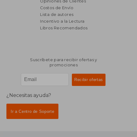
Opiniones de Clientes
Costos de Envío
Lista de autores
Incentivo a la Lectura
$ 5.758
$ 2.
35%
40%
Libros Recomendados
dcto.
dcto.
$ 3.743
$ 1.3
Suscríbete para recibir ofertas y
promociones
¿Necesitas ayuda?
Ir a Centro de Soporte