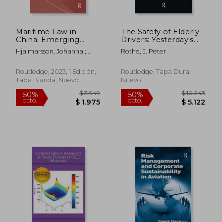
Maritime Law in
The Safety of Elderly
$ 3.533
$ 2.9
China: Emerging
Drivers: Yesterday's
50%
50%
dcto.
dcto.
Issues and Future
Young in Today's
$ 1.766
$ 1.4
Hjalmarsson, Johanna ;
Rothe, J. Peter
Developments (en
Traffic (en Inglés)
Zhang, Jenny Jingbo
Inglés)
Routledge, 2023, 1 Edición,
Routledge, Tapa Dura,
Tapa Blanda, Nuevo
Nuevo