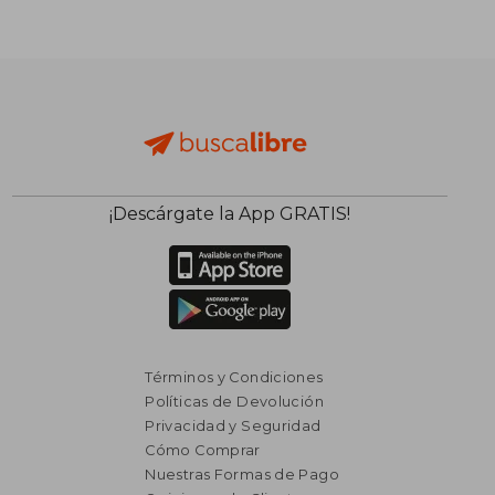
$ 17.443
$ 2.5
50%
50%
dcto.
dcto.
$ 8.722
$ 1.2
¡Descárgate la App GRATIS!
Términos y Condiciones
Políticas de Devolución
Privacidad y Seguridad
Cómo Comprar
Nuestras Formas de Pago