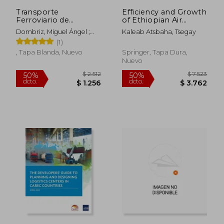
Transporte
Efficiency and Growth
Ferroviario de
of Ethiopian Air
Mercancías
Transport Industry
Dombriz, Miguel Ángel ;
Kaleab Atsbaha, Tsegay
(en Inglés)
Sanz, Ignacio ; Peñaranda,
(1)
Iñigo
, Tapa Blanda, Nuevo
Springer, Tapa Dura,
Nuevo
$ 2.389
$ 12.
50%
50%
dcto.
dcto.
$ 1.194
$ 6.4