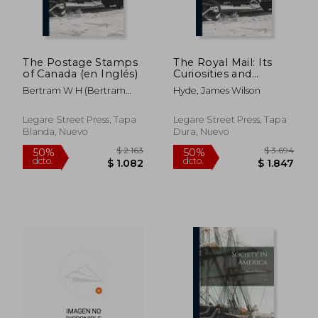
The Postage Stamps
The Royal Mail: Its
of Canada (en Inglés)
Curiosities and
Romance (en Inglés)
Bertram W H (Bertram
Hyde, James Wilson
William Henry)
Legare Street Press, Tapa
Legare Street Press, Tapa
Blanda, Nuevo
Dura, Nuevo
$ 10.143
$ 3.6
50%
50%