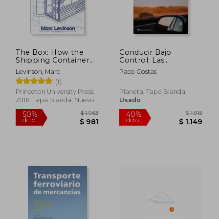
The Box: How the
Conducir Bajo
Shipping Container
Control: Las
Made the World
Decisiones Seran
Levinson, Marc
Paco Costas
Smaller and the
Siempre Tuyas
(1)
World Economy
Bigger - Second
Princeton University Press,
Planeta, Tapa Blanda,
Edition With a new
2016, Tapa Blanda, Nuevo
Usado
Chapter by the
Author (en Inglés)
$ 1.963
$ 1.
50%
40%
dcto.
dcto.
$ 981
$ 1.1