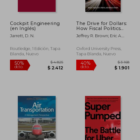
$ 18.924
$ 16.8
50%
40%
dcto.
dcto.
$ 9.462
$ 10.1
Cockpit Engineering
The Drive for Dollars:
(en Inglés)
How Fiscal Politics
Shaped Urban
Jarrett, D. N.
Jeffrey R. Brown; Eric A.
Freeways and
Morris; Brian D. Taylor
Transformed
American Cities (en
Routledge, 1 Edición, Tapa
Oxford University Press,
Inglés)
Blanda, Nuevo
Tapa Blanda, Nuevo