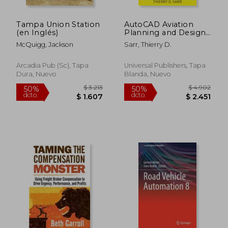
Tampa Union Station
AutoCAD Aviation
(en Inglés)
Planning and Design
Training Manual: Two-
McQuigg, Jackson
Sarr, Thierry D.
Dimensional Airfield
Layout (en Inglés)
Arcadia Pub (Sc), Tapa
Universal Publishers, Tapa
Dura, Nuevo
Blanda, Nuevo
$ 3.949
$ 10.2
50%
50%
dcto.
dcto.
$ 1.975
$ 5.1