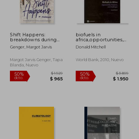
Shift Happens:
biofuels in
breakdowns during
africa,opportunities,
life's long hauls (en
prospects, and
Genger, Margot Jarvis
Donald Mitchell
Inglés)
challenges
Margot Jarvis Genger, Tapa
World Bank, 2010, Nuevo
Blanda, Nuevo
$ 8.565
$ 7.5
40%
50%
dcto.
dcto.
$ 5.139
$ 3.7