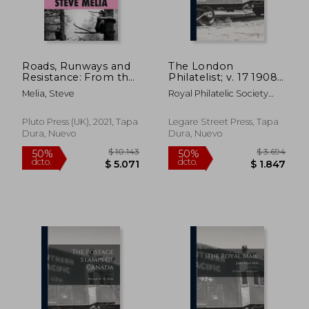
Roads, Runways and
The London
Resistance: From the
Philatelist; v. 17 1908
Newbury Bypass to
(en Inglés)
Melia, Steve
Royal Philatelic Society
Extinction Rebellion
(Great Brita
(en Inglés)
Pluto Press (UK), 2021, Tapa
Legare Street Press, Tapa
Dura, Nuevo
Dura, Nuevo
$ 3.849
$ 2.5
50%
50%
dcto.
dcto.
$ 1.924
$ 1.2