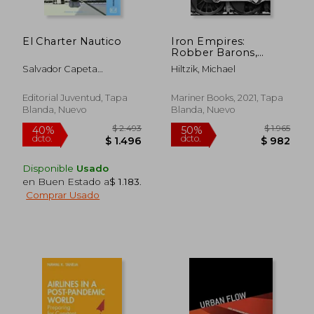
El Charter Nautico
Iron Empires:
Robber Barons,
Railroads, and the
Salvador Capeta
Hiltzik, Michael
Making of Modern
$ 10.559
$ 1.9
50%
50%
Alsina,Lluis Ferres
America (en Inglés)
dcto.
dcto.
$ 5.280
$ 9
Editorial Juventud, Tapa
Mariner Books, 2021, Tapa
Blanda, Nuevo
Blanda, Nuevo
Disponible
Usado
en Buen Estado a
$ 1.183
.
Comprar Usado