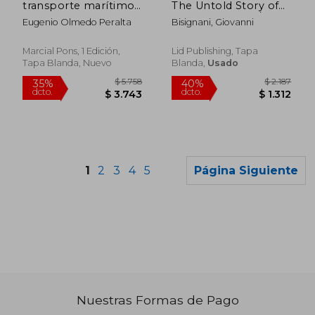
transporte marítimo
The Untold Story of
de pasajeros:
Aviation Since 9/11
Eugenio Olmedo Peralta
Bisignani, Giovanni
Contratos de pasaje y
and the Biggest
crucero (Derecho del
Turnaround of an
transporte)
International
Marcial Pons, 1 Edición,
Lid Publishing, Tapa
Organization in
Tapa Blanda, Nuevo
Blanda,
Usado
History - By th (en
Inglés)
1
2
3
4
5
Página Siguiente
Nuestras Formas de Pago
$ 3.295
$ 1.