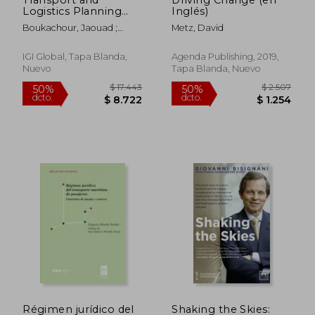
Logistics Planning
Inglés)
and Optimization (en
Boukachour, Jaouad ;
Metz, David
Inglés)
Benaini, Abdelhamid
IGI Global, Tapa Blanda,
Agenda Publishing, 2019,
Nuevo
Tapa Blanda, Nuevo
$ 3.295
$ 3.5
50%
50%
dcto.
dcto.
$ 1.647
$ 1.7
Régimen jurídico del
Shaking the Skies: