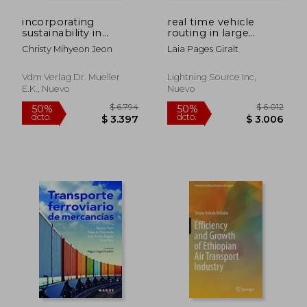
incorporating
real time vehicle
sustainability in
routing in large
transport planning &
networks,introducing
Christy Mihyeon Jeon
Laia Pages Giralt
decision making
global optimization
Vdm Verlag Dr. Mueller
Lightning Source Inc,
E.k., Nuevo
Nuevo
$ 3.213
$ 4.9
50%
50%
dcto.
dcto.
$ 1.607
$ 2.4