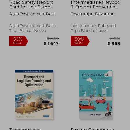
Road Safety Report
Intermediaries: Nvocc
Card for the Carec
& Freight Forwarding
Region de Asian
(en Inglés)
Asian Development Bank
Thyagarajan, Devarajan
Development
Bank(Asian
Development Bank)
Asian Development Bank,
Independently Published,
(en Inglés)
Tapa Blanda, Nuevo
Tapa Blanda, Nuevo
$ 2.512
$ 7.5
50%
50%
dcto.
dcto.
$ 1.256
$ 3.7
Transport and
Driving Change (en