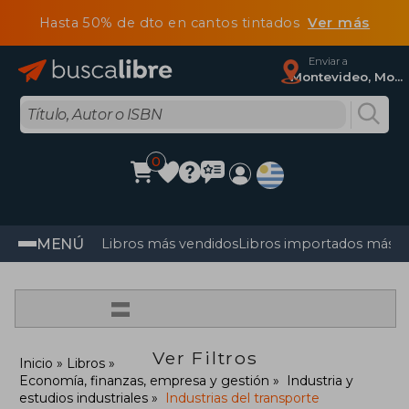
Hasta 50% de dto en cantos tintados
Ver más
Enviar a
Montevideo, Montevideo
0
MENÚ
Libros más vendidos
Libros importados más v
=
Ver Filtros
Inicio
Libros
Economía, finanzas, empresa y gestión
Industria y
estudios industriales
Industrias del transporte