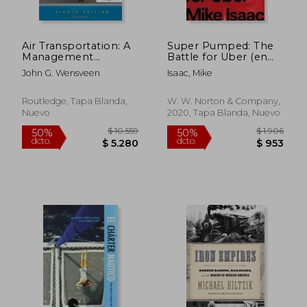
Air Transportation: A
Super Pumped: The
$ 4.825
$ 3.
50%
40%
Management
Battle for Uber (en
dcto.
dcto.
$ 2.412
$ 1.9
Perspective
Inglés)
John G. Wensveen
Isaac, Mike
Routledge, Tapa Blanda,
W. W. Norton & Company,
Nuevo
2020, Tapa Blanda, Nuevo