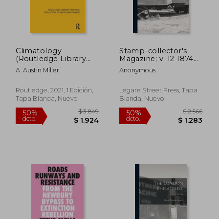
Climatology
Stamp-collector's
(Routledge Library
Magazine; v. 12 1874
Editions: Pollution,
(en Inglés)
A. Austin Miller
Anonymous
Climate and Change)
(en Inglés)
Routledge, 2021, 1 Edición,
Legare Street Press, Tapa
Tapa Blanda, Nuevo
Blanda, Nuevo
$ 1.929
$ 3.8
50%
50%
dcto.
dcto.
$ 965
$ 1.9