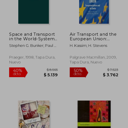
Space and Transport
Air Transport and the
in the World-System
European Union:
(Contributions in
Europeanization and
Stephen G. Bunker; Paul S.
H. Kassim; H. Stevens
Economics &
its Limits (Palgrave
Ciccantell
Economic History)
Studies in European
(en Inglés)
Union Politics) (en
Praeger, 1998, Tapa Dura,
Palgrave Macmillan, 2009,
Inglés)
Nuevo
Tapa Dura, Nuevo
$ 4.856
$ 3.
50%
40%
dcto.
dcto.
$ 2.428
$ 1.9