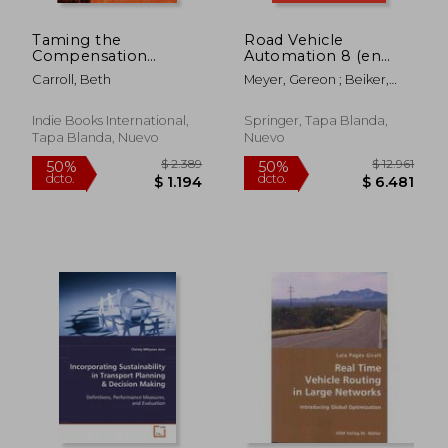
Taming the
Road Vehicle
Compensation
Automation 8 (en
Monster: Using
Inglés)
Carroll, Beth
Meyer, Gereon ; Beiker,
Freight Broker
Sven
Compensation to
Drive Urgency,
Indie Books International,
Springer, Tapa Blanda,
Performance, and
Tapa Blanda, Nuevo
Nuevo
Profits (en Inglés)
$ 3.289
$ 16.8
50%
40%
dcto.
dcto.
$ 1.644
$ 10.1