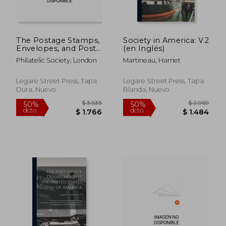
dcto.
dcto.
$ 5.071
$ 1.8
The Postage Stamps,
Society in America: V.2
Envelopes, and Post
(en Inglés)
Cards of Australia and
Philatelic Society, London
Martineau, Harriet
the British Colonies
of Oceania (en Inglés)
Legare Street Press, Tapa
Legare Street Press, Tapa
Dura, Nuevo
Blanda, Nuevo