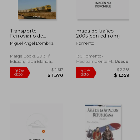
Transporte
mapa de trafico
Ferroviario de
2005(con cd-rom)
Mercancías
Miguel Angel Dombriz,
Fomento
Marge Books, 2013, 1ª
130 Fomento-
Edición, Tapa Blanda,
Medioambiente M.,
Usado
Usado
$ 2.617
$ 2.2
40%
40%
dcto.
dcto.
$ 1.570
$ 1.3