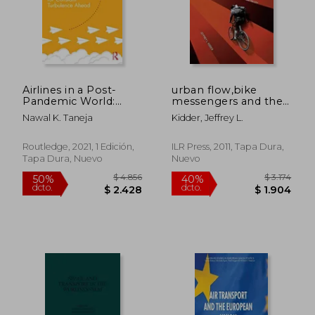
Airlines in a Post-
urban flow,bike
Pandemic World:
messengers and the
$ 2.493
$ 1.
40%
50%
Preparing for
city (en Inglés)
Nawal K. Taneja
Kidder, Jeffrey L.
dcto.
dcto.
$ 1.496
$ 9
Constant Turbulence
Ahead (en Inglés)
Routledge, 2021, 1 Edición,
ILR Press, 2011, Tapa Dura,
Tapa Dura, Nuevo
Nuevo