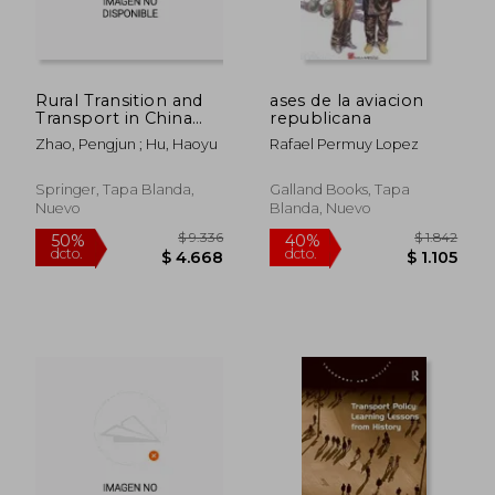
Rural Transition and
ases de la aviacion
Transport in China
republicana
(en Inglés)
Zhao, Pengjun ; Hu, Haoyu
Rafael Permuy Lopez
Springer, Tapa Blanda,
Galland Books, Tapa
Nuevo
Blanda, Nuevo
$ 9.336
$ 1.8
50%
40%