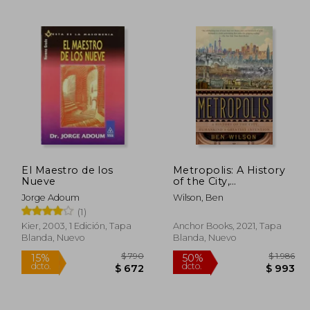
 3.190
$ 2.395
45%
50%
dcto.
dcto.
1.754
$ 1.317
El Maestro de los
Metropolis: A History
Nueve
of the City,
Humankind's Greatest
Jorge Adoum
Wilson, Ben
Invention (en Inglés)
(1)
Kier, 2003, 1 Edición, Tapa
Anchor Books, 2021, Tapa
Blanda, Nuevo
Blanda, Nuevo