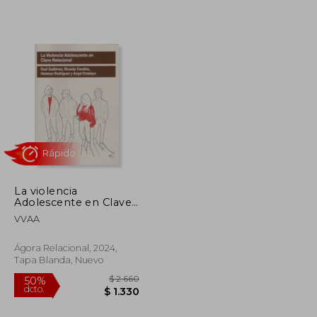
$ 2.504
$ 2.135
50%
dcto.
$ 1.377
$ 1.067
La violencia
Adolescente en Clave
Relacional
VVAA
Ágora Relacional, 2024,
Tapa Blanda, Nuevo
Rápido