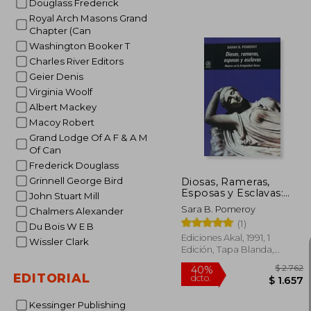
Douglass Frederick
Royal Arch Masons Grand
Chapter (Can
Washington Booker T
Charles River Editors
Geier Denis
Virginia Woolf
$
50%
Albert Mackey
dcto.
Macoy Robert
Grand Lodge Of A F & A M
Of Can
Frederick Douglass
Grinnell George Bird
Diosas, Rameras,
Esposas y Esclavas:
John Stuart Mill
Mujeres en la
Sara B. Pomeroy
Chalmers Alexander
Antigüedad Clásica
(1)
Du Bois W E B
Ediciones Akal, 1991, 1
Wissler Clark
Edición, Tapa Blanda,
Nuevo
EDITORIAL
Kessinger Publishing