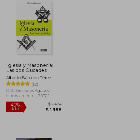
Iglesia y Masonería:
Las dos Ciudades
Alberto Bárcena Pérez
(12)
Distribuciones Agapea -
Libros Urgentes, 2017, 1
Edición, Tapa Blanda,
Nuevo
$ 890
$ 2.484
45%
dcto.
$ 757
$ 1.366