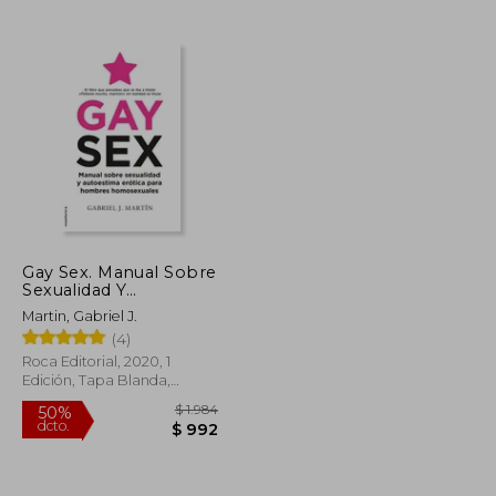
$ 1.877
$ 2.007
50%
dcto.
$ 938
$ 1.003
Gay Sex. Manual Sobre
Sexualidad Y
Autoestima Erótica
Martin, Gabriel J.
Para Hombres
(4)
Homosexuales / Gay
Sex. a Manual for Gay
Roca Editorial, 2020, 1
Men
Edición, Tapa Blanda,
Nuevo