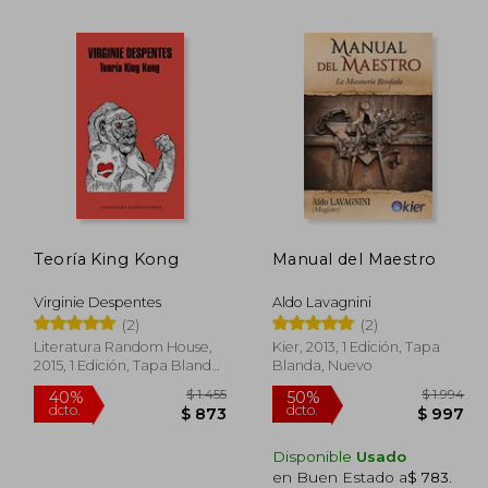
Teoría King Kong
Manual del Maestro
$ 1.784
$ 790
15%
50%
dcto.
dcto.
Virginie Despentes
Aldo Lavagnini
$ 892
$ 672
(2)
(2)
Literatura Random House,
Kier, 2013, 1 Edición, Tapa
2015, 1 Edición, Tapa Blanda,
Blanda, Nuevo
Nuevo
Disponible
Usado
en Buen Estado a
$ 783
.