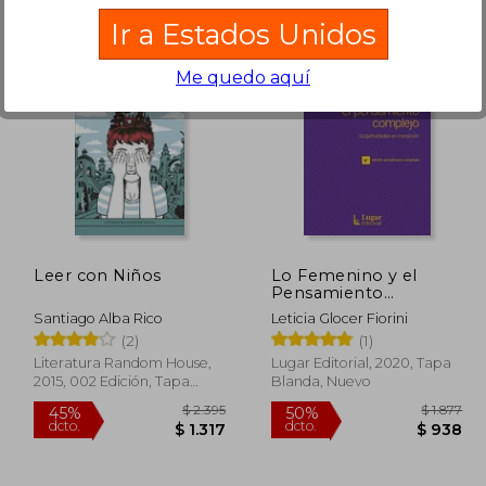
Ir a Estados Unidos
Me quedo aquí
 2.762
$ 2.775
45%
15%
dcto.
dcto.
1.657
$ 1.526
Leer con Niños
Lo Femenino y el
Pensamiento
Complejo
Santiago Alba Rico
Leticia Glocer Fiorini
Subjetividades en
(2)
(1)
Transicion
Literatura Random House,
Lugar Editorial, 2020, Tapa
2015, 002 Edición, Tapa
Blanda, Nuevo
Blanda, Nuevo