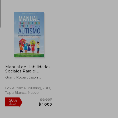
$ 690
$ 1.940
50%
dcto.
$ 587
$ 970
Manual de Habilidades
Sociales Para el
Autismo: Actividades
Grant, Robert Jason ;
Para Ayudar a los
Pascuas, Catherine
NiñOs a Aprender
Habilidades Sociales y
Edx Autism Publishing, 2019,
Hacer Amigos
Tapa Blanda, Nuevo