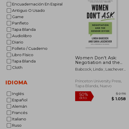
Encuadernación En Espiral
Antiguo O Usado
Game
Panfleto
Tapa Blanda
Audiolibro
Diario
Folleto / Cuaderno
Libro Físico
Women Don't Ask:
Tapa Blanda
Negotiation and the
Gender Divide (en
Cloth
Babcock, Linda ; Laschever,
Inglés)
Sara
Princeton University Press,
IDIOMA
Tapa Blanda, Nuevo
Inglés
Español
Alemán
Francés
Italiano
Ruso