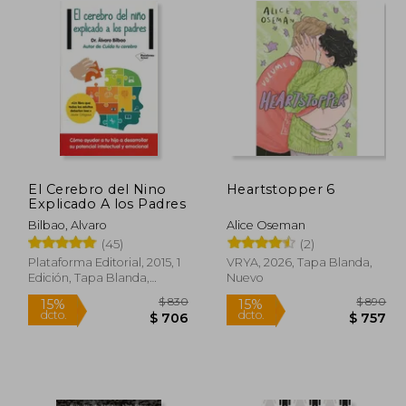
El Cerebro del Nino
Heartstopper 6
Explicado A los Padres
Bilbao, Alvaro
Alice Oseman
(45)
(2)
Plataforma Editorial, 2015, 1
VRYA, 2026, Tapa Blanda,
Edición, Tapa Blanda,
Nuevo
Nuevo
$ 1.825
$ 830
15%
15%
dcto.
dcto.
1.004
$ 706