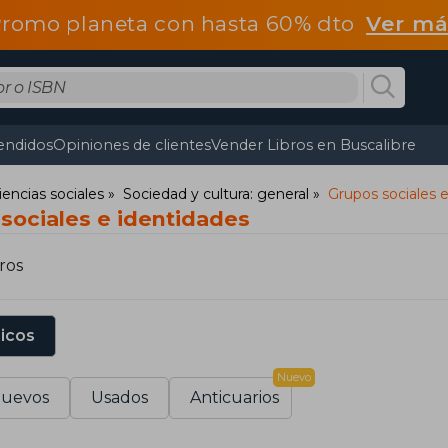
romo planeta con hasta 60% dto
Ver má
endidos
Opiniones de clientes
Vender Libros en Buscalibre
iencias sociales
Sociedad y cultura: general
Grupos sociales 
 sociales e identidades
ros
sicos
Nuevo
uevos
Usados
Anticuarios