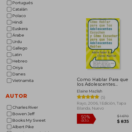
Portugués
50%
dcto.
$ 
Catalán
Polaco
Hindi
Euskera
Árabe
Urdu
Gallego
Latin
Hebreo
Oriya
Danes
Como Hablar Para que
Vietnamita
los Adolescentes
Escuchen y Como
Elaine Mazlish
Escuchar Para que los
AUTOR
(5)
Adolescentes Hablen
Rayo, 2006, 1 Edición, Tapa
Charles River
Blanda, Nuevo
Bowen Jeff
Books My Sweet
Albert Pike