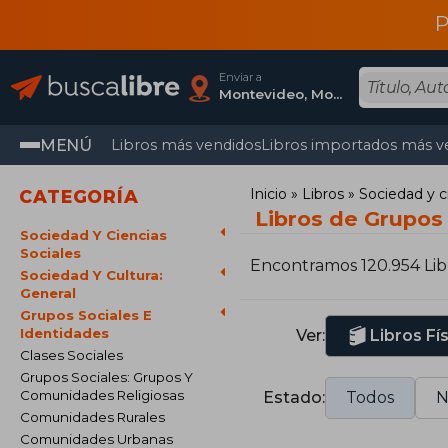
P
Enviar a
Montevideo, Montevideo
MENÚ
Libros más vendidos
Libros importados más v
Inicio
Libros
Sociedad y c
CATEGORÍA
Libros de Grupos
Sociedad Y Ciencias
Sociales
Encontramos 120.954 Lib
Sociedad Y Cultura:
General
Grupos Sociales E
Identidades
Ver:
Libros Fí
Clases Sociales
Grupos Sociales: Grupos Y
Comunidades Religiosas
Estado:
Todos
N
Comunidades Rurales
Comunidades Urbanas