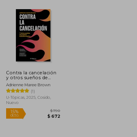
Contra la cancelación
y otros sueños de
$ 1.986
$ 1.984
50%
justicia transformativa
dcto.
Adrienne Maree Brown
$ 993
$ 992
(1)
U-Tópicas, 2025, Cosido,
Nuevo