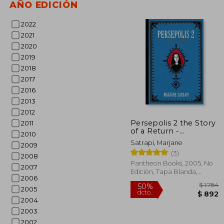
AÑO EDICIÓN
2022
2021
2020
2019
2018
2017
2016
2013
$
45%
2012
dcto.
$ 
Persepolis 2 the Story
2011
of a Return -
2010
Pantheon (en Inglés)
Satrapi, Marjane
2009
(3)
2008
Pantheon Books, 2005, No
2007
Edición, Tapa Blanda,
2006
Nuevo
2005
2004
2003
2002