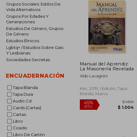
Grupos Sociales: Estilos De
Vida Alternativos
Grupos Por Edades Y
Generaciones
Estudios De Género, Grupos
De Género
Estudios Étnicos
Lgbtq+ / Estudios Sobre Gais
Y Lesbianas
Sociedades Secretas
Manual del Aprendiz:
La Masonería Revelada
ENCUADERNACIÓN
Aldo Lavagnini
Tapa Blanda
Kier, 2019, 1 Edición, Tapa
Blanda, Nuevo
Tapa Dura
Audio Cd
Cards (Cartas)
Cartas
Libro
Cosido
45%
dcto.
$ 
Libro De Cartón