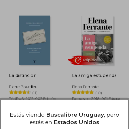
 1.670
$ 725
15%
15%
dcto.
dcto.
$ 835
$ 616
La distincion
La amiga estupenda 1
Pierre Bourdieu
Elena Ferrante
(11)
(10)
TAURUS, 2012, 002 Edición,
Debolsillo, 2018, 001 Edición,
Tapa Blanda, Nuevo
Tapa Blanda, Nuevo
Estás viendo
Buscalibre Uruguay
, pero
estás en
Estados Unidos
Rápido