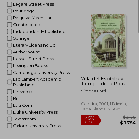
Legare Street Press
Routledge
Palgrave Macmillan
Createspace
Independently Published
Springer
Literary Licensing Llc
Authorhouse
$
40%
Hassell Street Press
dcto.
$ 
Lexington Books
Cambridge University Press
Vida del Espíritu y
Lap Lambert Academic
Tiempo de la Polis:
Publishing
Hannah Arendt Entre
Simona Forti
Iuniverse
Filosofía y Política
(Feminismos)
Brill
Catedra, 2001, 1 Edición,
Lulu Com
Tapa Blanda, Nuevo
Duke University Press
Textstream
Oxford University Press