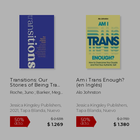
$ 2.510
$ 2.0
50%
50%
dcto.
dcto.
$ 1.255
$ 1.0
Transitions: Our
Am i Trans Enough?
Stories of Being Trans
(en Inglés)
(en Inglés)
Roche, Juno ; Barker, Meg-
Alo Johnston
John ; Choudrey, Sabah
Jessica Kingsley Publishers,
Jessica Kingsley Publishers,
2021, Tapa Blanda, Nuevo
Tapa Blanda, Nuevo