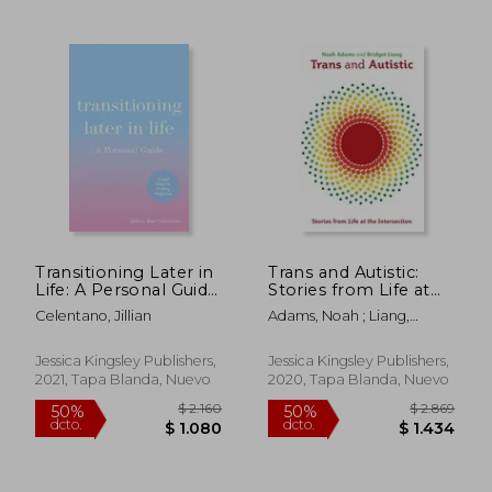
$ 2.538
$ 2.7
50%
50%
dcto.
dcto.
$ 1.269
$ 1.3
Transitioning Later in
Trans and Autistic:
Life: A Personal Guide
Stories from Life at
(en Inglés)
the Intersection (en
Celentano, Jillian
Adams, Noah ; Liang,
Inglés)
Bridget
Jessica Kingsley Publishers,
Jessica Kingsley Publishers,
2021, Tapa Blanda, Nuevo
2020, Tapa Blanda, Nuevo