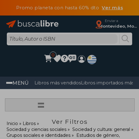
Promo planeta con hasta 60% dto
Ver más
Enviar a
Montevideo, Montevideo
0
MENÚ
Libros más vendidos
Libros importados más v
=
Ver Filtros
Inicio
Libros
Sociedad y ciencias sociales
Sociedad y cultura: general
Grupos sociales e identidades
Estudios de género,