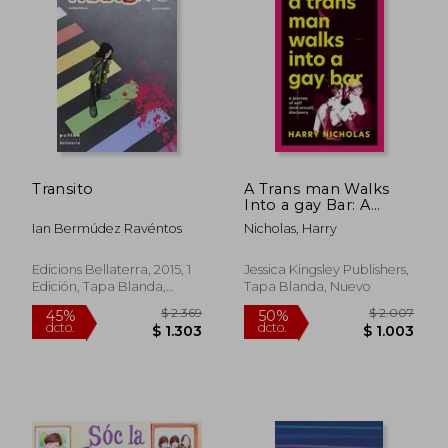
$ 1.812
$ 1.
50%
50%
dcto.
dcto.
$ 906
$ 9
Transito
A Trans man Walks
Into a gay Bar: A
Journey of Self, and
Ian Bermúdez Ravéntos
Nicholas, Harry
Sexual, Discovery (en
Inglés)
Edicions Bellaterra, 2015, 1
Jessica Kingsley Publishers,
Edición, Tapa Blanda,
Tapa Blanda, Nuevo
Nuevo