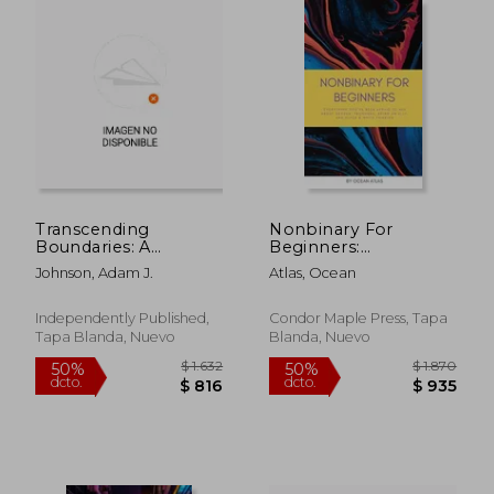
Transcending
Nonbinary For
Boundaries: A
Beginners:
Journey Through
Everything you've
Johnson, Adam J.
Atlas, Ocean
Transgender History
been afraid to ask
(en Inglés)
about gender,
pronouns, being an
Independently Published,
Condor Maple Press, Tapa
ally, and black &
Tapa Blanda, Nuevo
Blanda, Nuevo
white thinking (en
Inglés)
$ 2.086
$ 3.
50%
50%
dcto.
dcto.
$ 1.043
$ 1.6