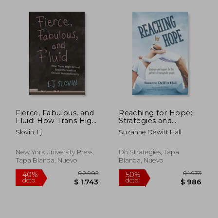
Fierce, Fabulous, and
Reaching for Hope:
Fluid: How Trans High
Strategies and
School Students
Support for the
Slovin, Lj
Suzanne Dewitt Hall
Work at Gender
Partners of
Nonconformity (en
Transgender People
$ 1.739
$ 9.9
50%
40%
Inglés)
(en Inglés)
New York University Press,
Dh Strategies, Tapa
dcto.
dcto.
$ 870
$ 5.9
Tapa Blanda, Nuevo
Blanda, Nuevo