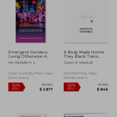
Emergent Genders:
A Body Made Home:
Living Otherwise in
They Black Trans
Tokyo's Pink
Love (en Inglés)
Ho, Michelle H. S.
Green, K. Marshall
Economies (en
Inglés)
Duke University Press, Tapa
Feminist Press, Tapa
Dura, Nuevo
Blanda, Nuevo