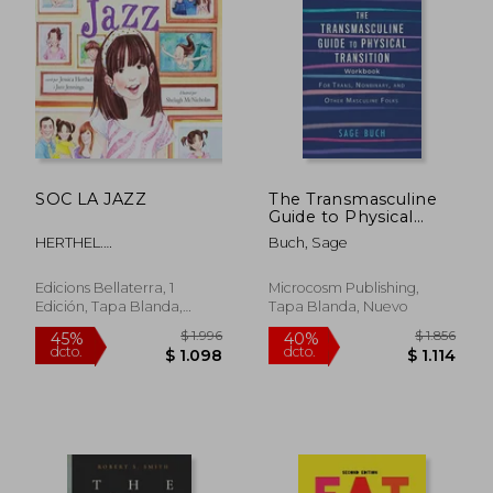
$ 7.204
$ 2.6
40%
50%
dcto.
dcto.
$ 4.322
$ 1.3
SOC LA JAZZ
The Transmasculine
Guide to Physical
Transition Workbook:
HERTHEL.
Buch, Sage
For Trans, Nonbinary,
JESSICA,JENNINGS. JAZZ
and Other Masculine
Folks (en Inglés)
Edicions Bellaterra, 1
Microcosm Publishing,
Edición, Tapa Blanda,
Tapa Blanda, Nuevo
Nuevo