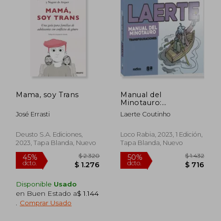
$ 1.632
$ 1.8
50%
50%
dcto.
dcto.
$ 816
$ 9
Mama, soy Trans
Manual del
Minotauro:
Transfiguraciones
José Errasti
Laerte Coutinho
Deusto S.A. Ediciones,
Loco Rabia, 2023, 1 Edición,
2023, Tapa Blanda, Nuevo
Tapa Blanda, Nuevo
Disponible
Usado
en Buen Estado a
$ 1.144
.
Comprar Usado