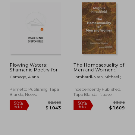
Flowing Waters:
The Homosexuality of
Shamanic Poetry for
Men and Women:
A Broken Heart (en
Volume I Chapters 1-
Gamage, Alana
Lombardi-Nash, Michael ;
Inglés)
18 of 39 Chapters (en
Hirschfeld, Magnus
Inglés)
Palmetto Publishing, Tapa
Independently Published,
Blanda, Nuevo
Tapa Blanda, Nuevo
$ 2.892
$ 1.
50%
50%
dcto.
dcto.
$ 1.446
$ 8