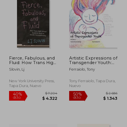
Fierce, Fabulous, and
Artistic Expressions of
Fluid: How Trans High
Transgender Youth:
School Students
Volume 2 (en Inglés)
Slovin, Lj
Ferraiolo, Tony
Work at Gender
Nonconformity (en
Inglés)
New York University Press,
Tony Ferraiolo, Tapa Dura,
Tapa Dura, Nuevo
Nuevo
$ 11.250
$ 2.6
50%
50%