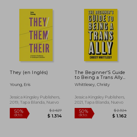
They (en Inglés)
The Beginner'S Guide
to Being a Trans Ally
(en Inglés)
$ 1.672
$ 6.
40%
40%
Young, Eris
Whittlesey, Christy
dcto.
dcto.
$ 1.003
$ 3.6
Jessica Kingsley Publishers,
Jessica Kingsley Publishers,
2019, Tapa Blanda, Nuevo
2021, Tapa Blanda, Nuevo