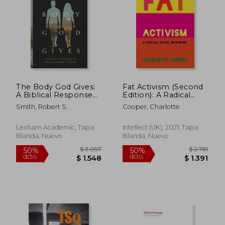
$ 2.244
$ 1.
50%
50%
dcto.
dcto.
$ 1.122
$ 9
The Body God Gives:
Fat Activism (Second
A Biblical Response
Edition): A Radical
to Transgender
Social Movement (en
Smith, Robert S.
Cooper, Charlotte
Theory (en Inglés)
Inglés)
Lexham Academic, Tapa
Intellect (UK), 2021, Tapa
Blanda, Nuevo
Blanda, Nuevo