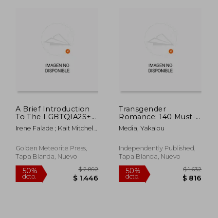
A Brief Introduction
Transgender
To The LGBTQIA2S+
Romance: 140 Must-
Community (en
Ask Questions Before
Irene Falade ; Kait Mitchell ;
Media, Yakalou
Inglés)
Dating Transgender
Gullakhta Khan
Women: Date with
Confidence and Build
Golden Meteorite Press,
Independently Published,
a Stronger
Tapa Blanda, Nuevo
Tapa Blanda, Nuevo
Connection with Your
$ 2.905
$ 1.
40%
50%
(en Inglés)
dcto.
dcto.
$ 1.743
$ 9