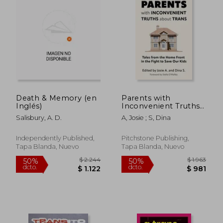
dcto.
dcto.
$ 5.625
$ 1.3
Death & Memory (en
Parents with
Inglés)
Inconvenient Truths
about Trans: Tales
Salisbury, A. D.
A, Josie ; S, Dina
from the Home
Front in the Fight to
Save Our Kids (en
Independently Published,
Pitchstone Publishing,
Inglés)
Tapa Blanda, Nuevo
Tapa Blanda, Nuevo