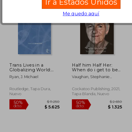
Ir a Estados Unidos
Me quedo aquí
Trans Lives in a
Half him Half Her:
Globalizing World:
When do i get to be
Rights, Identities and
me (en Inglés)
Ryan, J. Michael
Vaughan, Stephanie
Politics (en Inglés)
Rachael
Routledge, Tapa Dura,
Cockatoo Publishing, 2021,
Nuevo
Tapa Blanda, Nuevo
$ 2.627
$ 2.3
50%
50%
dcto.
dcto.
$ 1.314
$ 1.1