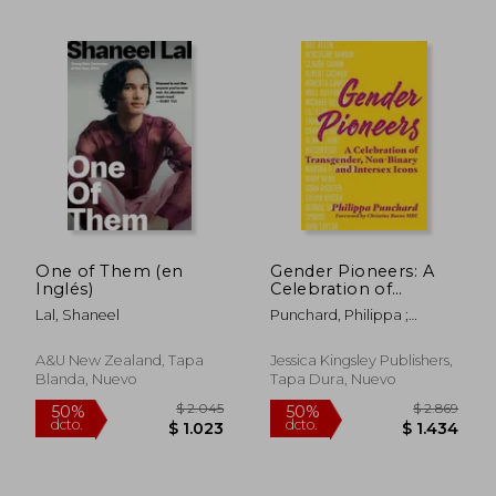
$ 1.624
$ 1.
45%
45%
One of Them (en
Gender Pioneers: A
dcto.
dcto.
$ 893
$ 1.0
Inglés)
Celebration of
Transgender, Non-
Lal, Shaneel
Punchard, Philippa ;
Binary and Intersex
Punchard, Philippa ; Burns,
Icons (en Inglés)
Christine
A&u New Zealand, Tapa
Jessica Kingsley Publishers,
Blanda, Nuevo
Tapa Dura, Nuevo