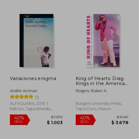
$ 2.320
$ 1.4
45%
50%
dcto.
dcto.
$ 1.276
$ 7
Variaciones enigma
King of Hearts: Drag
Kings in the American
South (en Inglés)
André Aciman
Rogers, Baker A.
(1)
ALFAGUARA, 2019, 1
Rutgers University Press,
Edición, Tapa Blanda,
Tapa Dura, Nuevo
Nuevo