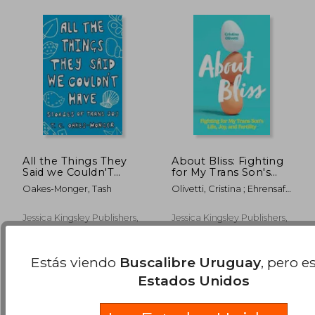
All the Things They
About Bliss: Fighting
Said we Couldn'T
for My Trans Son's
Have: Stories of Trans
Life, Joy, and Fertility
Oakes-Monger, Tash
Olivetti, Cristina ; Ehrensaft,
joy (en Inglés)
(en Inglés)
Diane
$ 2.045
$ 2.8
Jessica Kingsley Publishers,
Jessica Kingsley Publishers,
50%
50%
dcto.
dcto.
2023, Tapa Blanda, Nuevo
Tapa Blanda, Nuevo
$ 1.023
$ 1.4
Estás viendo
Buscalibre Uruguay
, pero e
Estados Unidos