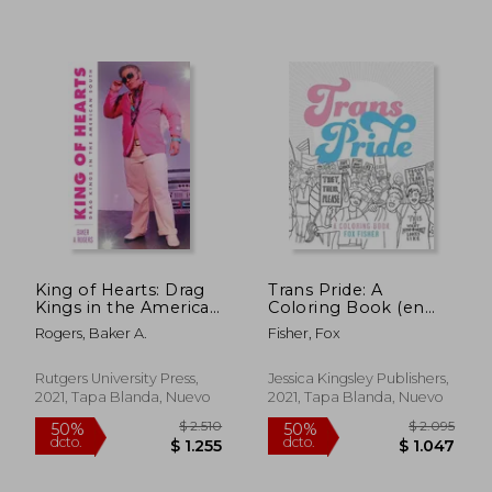
$ 1.831
$ 1.
40%
40%
dcto.
dcto.
$ 1.099
$ 9
King of Hearts: Drag
Trans Pride: A
Kings in the American
Coloring Book (en
South (en Inglés)
Inglés)
Rogers, Baker A.
Fisher, Fox
Rutgers University Press,
Jessica Kingsley Publishers,
2021, Tapa Blanda, Nuevo
2021, Tapa Blanda, Nuevo