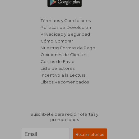
Términos y Condiciones
Políticas de Devolución
Privacidad y Seguridad
Cómo Comprar
Nuestras Formas de Pago
Opiniones de Clientes
Costos de Envío
Lista de autores
Incentivo a la Lectura
Libros Recomendados
$ 1.641
$ 1.
40%
50%
dcto.
dcto.
$ 984
$ 8
Suscríbete para recibir ofertas y
promociones