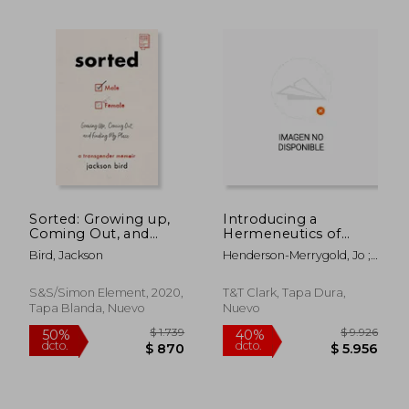
Sorted: Growing up,
Introducing a
Coming Out, and
Hermeneutics of
$ 2.160
$ 2.8
50%
50%
Finding my Place: A
Cispicion: Reading
Bird, Jackson
Henderson-Merrygold, Jo ;
dcto.
dcto.
$ 1.080
$ 1.4
Transgender Memoir
Sarah and Esau's
Quick, Laura ; Vayntrub,
(en Inglés)
Gender (Failures)
Jacqueline
Beyond
S&S/Simon Element, 2020,
T&T Clark, Tapa Dura,
Cisnormativity (en
Tapa Blanda, Nuevo
Nuevo
Inglés)