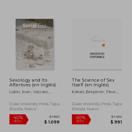
$ 2.461
$ 1.8
45%
40%
dcto.
dcto.
$ 1.354
$ 1.1
Sexology and Its
The Science of Sex
Afterlives (en Inglés)
Itself (en Inglés)
Lubin, Joan ; Vaccaro,
Kahan, Benjamin ; Fleur,
Jeanne
Greta
Duke University Press, Tapa
Duke University Press, Tapa
Blanda, Nuevo
Blanda, Nuevo