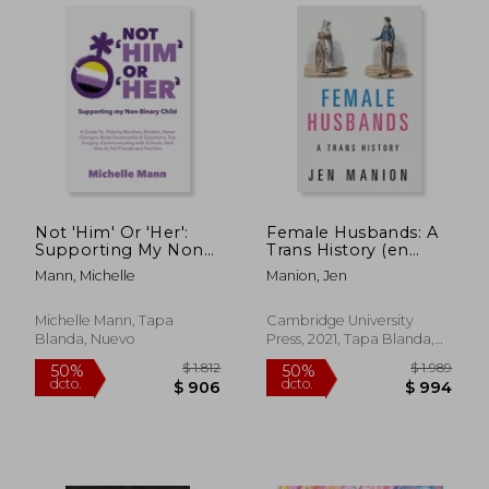
Not 'Him' Or 'Her':
Female Husbands: A
Supporting My Non-
Trans History (en
Binary Child: A Guide
Inglés)
Mann, Michelle
Manion, Jen
to Puberty Blockers,
Dead Names, Binders,
Body Dysmorphia
Michelle Mann, Tapa
Cambridge University
and Dysphoria, Top S
Blanda, Nuevo
Press, 2021, Tapa Blanda,
(en Inglés)
Nuevo
$ 2.059
$ 1.
50%
50%
dcto.
dcto.
$ 1.030
$ 9