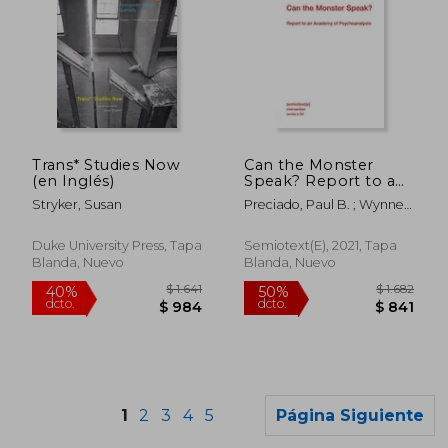
$ 2.369
$ 2.0
45%
50%
Trans* Studies Now
Can the Monster
dcto.
dcto.
$ 1.303
$ 1.0
(en Inglés)
Speak? Report to an
Academy of
Stryker, Susan
Preciado, Paul B. ; Wynne,
Psychoanalysts
Frank
(Semiotexte (en
Inglés)
Duke University Press, Tapa
Semiotext(e), 2021, Tapa
Blanda, Nuevo
Blanda, Nuevo
1
2
3
4
5
Página Siguiente