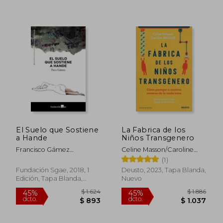
$ 5.634
$ 1.
50%
50%
dcto.
dcto.
$ 2.817
$ 8
El Suelo que Sostiene
La Fabrica de los
a Hande
Niños Transgenero
Francisco Gámez
Celine Masson/Caroline
Blánquez
Eliacheff
(1)
Fundación Sgae, 2018, 1
Deusto, 2023, Tapa Blanda,
Edición, Tapa Blanda,
Nuevo
Nuevo