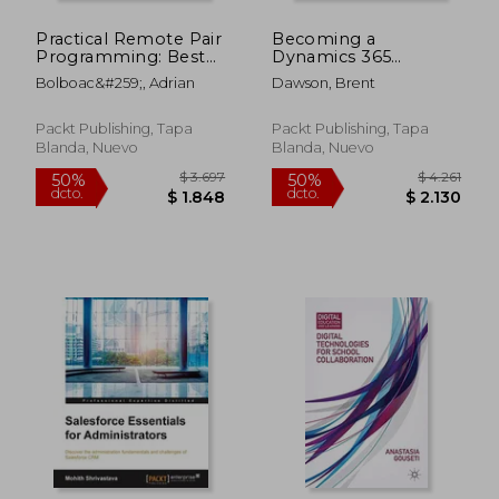
Practical Remote Pair
Becoming a
$ 1.626
$ 3.6
50%
45%
Programming: Best
Dynamics 365
dcto.
dcto.
$ 813
$ 1.9
practices, tips, and
Finance and Supply
Bolboac&#259;, Adrian
Dawson, Brent
techniques for
Chain Solution
collaborating
Architect: Implement
productively with
industry-grade
Packt Publishing, Tapa
Packt Publishing, Tapa
distributed
finance and supply
Blanda, Nuevo
Blanda, Nuevo
development teams
chain solutions for
(en Inglés)
successful enterp (en
Inglés)