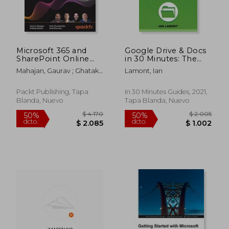
Microsoft 365 and
Google Drive & Docs
SharePoint Online
in 30 Minutes: The
Cookbook - Second
Unofficial Guide to
Mahajan, Gaurav ; Ghatak,
Lamont, Ian
Edition: A complete
Google Drive, Docs,
Sudeep ; Chamberlain,
guide to Microsoft
Sheets & Slides (en
Nate
Office 365 apps
Inglés)
Packt Publishing, Tapa
In 30 Minutes Guides, 2021,
including SharePoint,
Blanda, Nuevo
Tapa Blanda, Nuevo
$ 3.858
$ 5.5
50%
50%
Power Platform, Cop
dcto.
dcto.
$ 1.929
$ 2.7
(en Inglés)