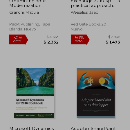
Optimizing Your
exchange 2010 sp1 - a
Modernization
practical approach
Journey with AWS:
(en Inglés)
Grandhi, Mridula
Wesselius, Jaap
Best practices for
transforming your
applications and
Packt Publishing, Tapa
Red Gate Books, 2011,
infrastructure on the
Blanda, Nuevo
Nuevo
cloud (en Inglés)
$ 1.603
$ 1.4
50%
50%
dcto.
dcto.
$ 802
$ 7
Microsoft Dynamics
Adopter SharePoint