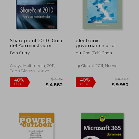
$ 5.066
$ 4.9
50%
50%
dcto.
dcto.
$ 2.533
$ 2.4
Sharepoint 2010. Guía
electronic
del Administrador
governance and
cross-boundary
Ben Curry
Yu-Che (edt) Chen
collaboration,innovations
and advancing tools
Anaya Multimedia, 2011,
Igi Global, 2011, Nuevo
Tapa Blanda, Nuevo