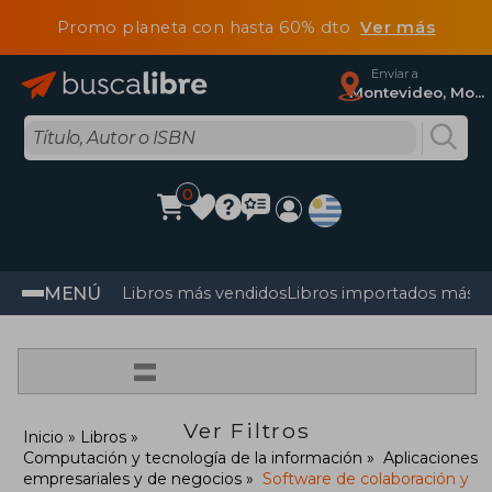
Promo planeta con hasta 60% dto
Ver más
Enviar a
Montevideo, Montevideo
0
MENÚ
Libros más vendidos
Libros importados más v
=
Ver Filtros
Inicio
Libros
Computación y tecnología de la información
Aplicaciones
empresariales y de negocios
Software de colaboración y