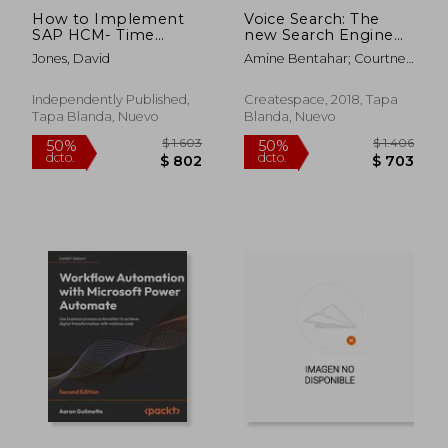
How to Implement
Voice Search: The
SAP HCM- Time
new Search Engine
Attendence And
(en Inglés)
Jones, David
Amine Bentahar; Courtney
Payroll Processes for
Cox Wakefield
ICT Corporation (en
Inglés)
Independently Published,
Createspace, 2018, Tapa
Tapa Blanda, Nuevo
Blanda, Nuevo
$ 3.697
$ 4.2
50%
50%
dcto.
dcto.
$ 1.848
$ 2.1