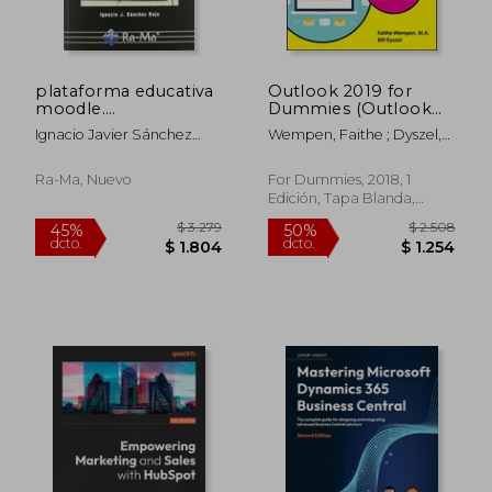
plataforma educativa
Outlook 2019 for
moodle.
Dummies (Outlook
administración y
for Dummies) (en
Ignacio Javier Sánchez
Wempen, Faithe ; Dyszel,
gestion
Inglés)
Rojo
Bill
Ra-Ma, Nuevo
For Dummies, 2018, 1
Edición, Tapa Blanda,
Nuevo
$ 5.338
$ 3.6
50%
50%
dcto.
dcto.
$ 2.669
$ 1.8