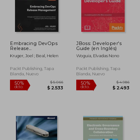
$ 4.663
$ 5.5
50%
50%
dcto.
dcto.
$ 2.332
$ 2.7
Embracing DevOps
JBoss: Developer's
Release
Guide (en Inglés)
Management:
Kruger, Joel ; Beal, Helen
Woguia, Elvadas Nono
Strategies and tools
to accelerate
continuous delivery
Packt Publishing, Tapa
Packt Publishing, Tapa
and ensure quality
Blanda, Nuevo
Blanda, Nuevo
software deployment
(en Inglés)