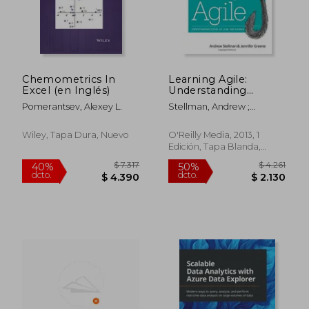
Chemometrics In
Learning Agile:
$ 1.220
$ 2.5
50%
50%
Excel (en Inglés)
Understanding
dcto.
dcto.
$ 610
$ 1.2
Scrum, xp, Lean, and
Pomerantsev, Alexey L.
Stellman, Andrew ;
Kanban (en Inglés)
Greene, Jennifer
Wiley, Tapa Dura, Nuevo
O'Reilly Media, 2013, 1
Edición, Tapa Blanda,
Nuevo