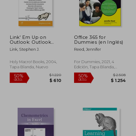
$ 8.137
$ 16.5
40%
40%
dcto.
dcto.
$ 4.882
$ 9.9
Link' Em Up on
Office 365 for
Outlook: Outlook
Dummies (en Inglés)
2000, Outlook 2002,
Link, Stephen J.
Reed, Jennifer
Outlook 2003 (en
Inglés)
Holy Macro! Books, 2004,
For Dummies, 2021, 4
Tapa Blanda, Nuevo
Edición, Tapa Blanda,
Nuevo