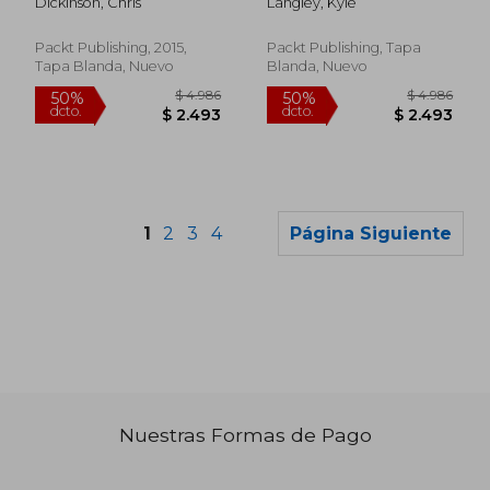
Dickinson, Chris
Langley, Kyle
Packt Publishing, 2015,
Packt Publishing, Tapa
Tapa Blanda, Nuevo
Blanda, Nuevo
1
2
3
4
Página Siguiente
Nuestras Formas de Pago
$ 1.843
$ 15.0
50%
50%
dcto.
dcto.
$ 921
$ 7.5