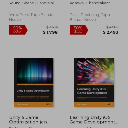
Administration (en
SAP: An end-to-end
Young, Shane ; Caravajal,
Agarwal, Chandrakant
Inglés)
guide to
Steve ; Klindt, Todd
understanding the
OTC process and its
Wrox Press, Tapa Blanda,
Packt Publishing, Tapa
integration with SAP
Nuevo
Blanda, Nuevo
CRM, SAP APO, SAP
TMS, an (en Inglés)
$ 4.502
$ 2.3
50%
50%
dcto.
dcto.
$ 2.251
$ 1.1
Unity 5 Game
Learning Unity iOS
Optimization (en
Game Development
Inglés)
(en Inglés)