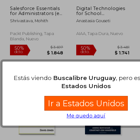
Salesforce Essentials
Digital Technologies
for Administrators (en
for School
Inglés)
Collaboration (Digital
Shrivastava, Mohith
Anastasia Gouseti
Education and
$ 2.388
$ 4.5
50%
50%
Learning)
dcto.
dcto.
$ 1.194
$ 2.2
Packt Publishing, Tapa
AIAA, Tapa Dura, Nuevo
Blanda, Nuevo
Estás viendo
Buscalibre Uruguay
, pero e
Estados Unidos
Ir a Estados Unidos
Me quedo aquí