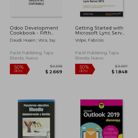
Odoo Development
Getting Started with
Cookbook - Fifth
Microsoft Lync Server
Edition: Build
2013 (en Inglés)
Daudi, Husen ; Vora, Jay
Volpe, Fabrizio
effective business
applications using
the latest features in
Packt Publishing, Tapa
Packt Publishing, Tapa
Odoo 17 (en Inglés)
Blanda, Nuevo
Blanda, Nuevo
$ 4.170
$ 2.0
50%
50%
dcto.
dcto.
$ 2.085
$ 1.0