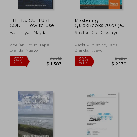
THE Dx CULTURE
Mastering
CODE: How to Use
QuickBooks 2020 (en
Organizational
Inglés)
Barsumyan, Mayda
Shelton, Cpa Crystalynn
Culture to Drive
Digital
Transformation as
Abelian Group, Tapa
Packt Publishing, Tapa
Your Competitive
Blanda, Nuevo
Blanda, Nuevo
Advantage (en Inglés)
$ 3.858
$ 5.0
50%
50%
dcto.
dcto.
$ 1.929
$ 2.5