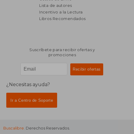
Lista de autores
Incentivo a la Lectura
$ 4.986
$ 4.9
50%
50%
dcto.
dcto.
Libros Recomendados
$ 2.493
$ 2.4
Suscríbete para recibir ofertas y
promociones
¿Necesitas ayuda?
Ir a Centro de Soporte
Buscalibre
. Derechos Reservados.