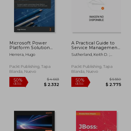
Microsoft Power
A Practical Guide to
Platform Solution
Service Management:
Architect's
Insights from
Herrera, Hugo
Sutherland, Keith D. ;
Handbook: An
industry experts for
Sheets, Lawrence J. Butch
expert's guide to
uncovering,
becoming a Power
implementing, and
Packt Publishing, Tapa
Packt Publishing, Tapa
Platform solution
improving service
Blanda, Nuevo
Blanda, Nuevo
architect and
management
preparing for the PL-
practices (en Inglés)
600 (en Inglés)