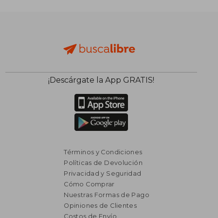
$ 3.596
$ 4.9
50%
50%
dcto.
dcto.
$ 1.798
$ 2.4
¡Descárgate la App GRATIS!
Términos y Condiciones
Políticas de Devolución
Privacidad y Seguridad
Cómo Comprar
Nuestras Formas de Pago
Opiniones de Clientes
Costos de Envío