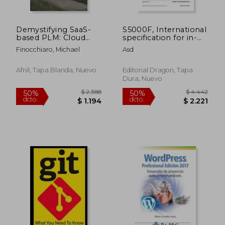
Demystifying SaaS-
S5000F, International
based PLM: Cloud
specification for in-
and PLM in the Era of
service data feedback,
Finocchiaro, Michael
Asd
COVID (en Inglés)
Issue 3.0 (Part 1/2): S-
Series 2021 Block
Release (en Inglés)
Afnil, Tapa Blanda, Nuevo
Editorial Dragon, Tapa
Dura, Nuevo
$ 2.765
$ 4.2
50%
50%
dcto.
dcto.
$ 1.383
$ 2.1