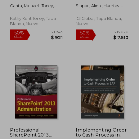
Step-By-Step
Learning Through
Cantu, Michael ; Toney,
Slapac, Alina ; Huertas-
Roadmap For Your
Virtual Exchange in
Kathy Kent
Abril, Cristina A.
Digital Journey (en
Global Teacher
Inglés)
Education (en Inglés)
Kathy Kent Toney, Tapa
IGI Global, Tapa Blanda,
Blanda, Nuevo
Nuevo
$ 6.436
$ 2.9
50%
40%
dcto.
dcto.
$ 3.218
$ 1.7
Professional
Implementing Order
SharePoint 2013
to Cash Process in