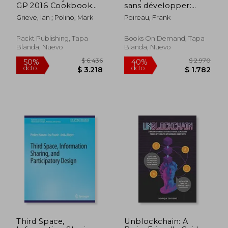
GP 2016 Cookbook
sans développer:
(en Inglés)
SharePoint, Ms
Grieve, Ian ; Polino, Mark
Poireau, Frank
Teams: Une
gouvernance efficace
(en Francés)
Packt Publishing, Tapa
Books On Demand, Tapa
Blanda, Nuevo
Blanda, Nuevo
$ 5.308
$ 4.2
50%
50%
dcto.
dcto.
$ 2.654
$ 2.1
Third Space,
Unblockchain: A