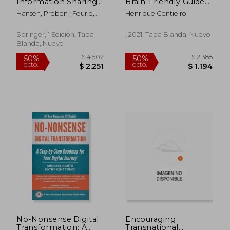
Information Sharing,
Brain-Friendly Guide
and Participatory
for Blockchain, From
Hansen, Preben ; Fourie,
Henrique Centieiro
Design (en Inglés)
Bitcoin to Ethereum
Ina ; Meyer, Anika
Deep-Dive (en Inglés)
Springer, 1 Edición, Tapa
, 2021, Tapa Blanda, Nuevo
Blanda, Nuevo
$ 4.663
$ 2.9
50%
50%
dcto.
dcto.
$ 2.332
$ 1.4
No-Nonsense Digital
Encouraging
Transformation: A
Transnational