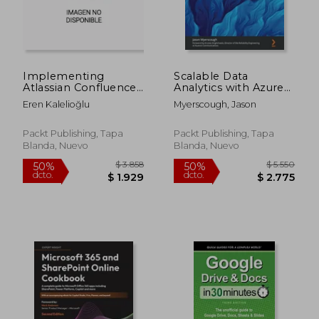
Implementing
Scalable Data
Atlassian Confluence:
Analytics with Azure
Strategies, Tips, and
Data Explorer:
Eren Kalelioğlu
Myerscough, Jason
Insights to Enhance
Modern ways to
$ 7.317
$ 4.2
40%
50%
Distributed Team
query, analyze, and
dcto.
dcto.
$ 4.390
$ 2.1
Collaboration Using
perform real-time
Packt Publishing, Tapa
Packt Publishing, Tapa
Confluence (en
data analysis on large
Blanda, Nuevo
Blanda, Nuevo
Inglés)
volumes of data (en
Inglés)