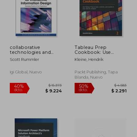
collaborative
Tableau Prep
technologies and
Cookbook: Use
applications for
Tableau Prep to
Scott Rummler
Kleine, Hendrik
interactive
clean, combine, and
information
transform your data
design,emerging
for analysis (en
Igi Global, Nuevo
Packt Publishing, Tapa
trends in user
Inglés)
Blanda, Nuevo
experiences
$ 15.373
$ 4.5
40%
50%
dcto.
dcto.
$ 9.224
$ 2.2