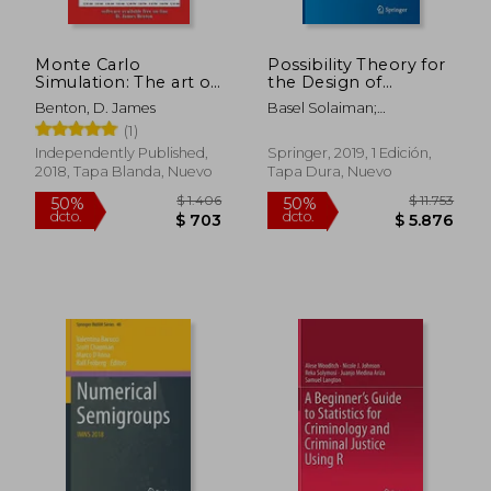
Monte Carlo
Possibility Theory for
Simulation: The art of
the Design of
Random Process
Information Fusion
Benton, D. James
Basel Solaiman;
Characterization (en
Systems (Information
&Eacute;Loi Boss&Eacute;
(1)
Inglés)
Fusion and Data
Science) (en Inglés)
Independently Published,
Springer, 2019, 1 Edición,
2018, Tapa Blanda, Nuevo
Tapa Dura, Nuevo
$ 3.294
$ 4.6
50%
50%
dcto.
dcto.
$ 1.647
$ 2.3