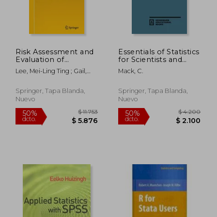
Risk Assessment and
Essentials of Statistics
Evaluation of
for Scientists and
Predictions (en
Technologists (en
Lee, Mei-Ling Ting ; Gail,
Mack, C.
Inglés)
Inglés)
Mitchell ; Pfeiffer, Ruth
$ 2.921
$ 18.3
50%
50%
dcto.
dcto.
$ 1.461
$ 9.1
Springer, Tapa Blanda,
Springer, Tapa Blanda,
Nuevo
Nuevo