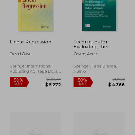
$ 4.204
$ 4.2
40%
50%
dcto.
dcto.
$ 2.522
$ 2.1
Linear Regression
Techniques for
Evaluating the
Differences in
David Olive
Owen, Anne
Multiregional Input-
Output Databases: A
Comparative
Springer International
Springer, Tapa Blanda,
Evaluation of CO2
Publishing AG, Tapa Dura,
Nuevo
Consumption-Based
Nuevo
Accounts Calculat (en
Inglés)