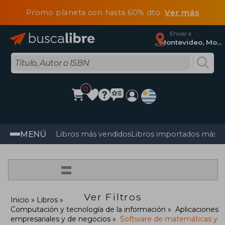
Promo planeta con hasta 60% dto
Ver más
Enviar a
Montevideo, Montevideo
0
MENÚ
Libros más vendidos
Libros importados más v
=
Ver Filtros
Inicio
Libros
Computación y tecnología de la información
Aplicaciones
empresariales y de negocios
Software de matemáticas y