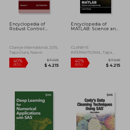
Encyclopedia of
Encyclopedia of
Robust Control:
MATLAB: Science and
Volume v (Advanced
Engineering (Volume
Topics) (en Inglés)
VII)
Clanrye International, 2015,
CLANRYE
Tapa Dura, Nuevo
INTERNATIONAL, Tapa
Dura, Nuevo
$ 9.336
$ 10.3
50%
50%
dcto.
dcto.
$ 4.668
$ 5.1