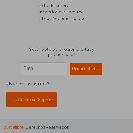
Lista de autores
Incentivo a la Lectura
$ 13.522
$ 4.2
40%
50%
dcto.
dcto.
Libros Recomendados
$ 8.113
$ 2.1
Suscríbete para recibir ofertas y
promociones
¿Necesitas ayuda?
Ir a Centro de Soporte
Buscalibre
. Derechos Reservados.