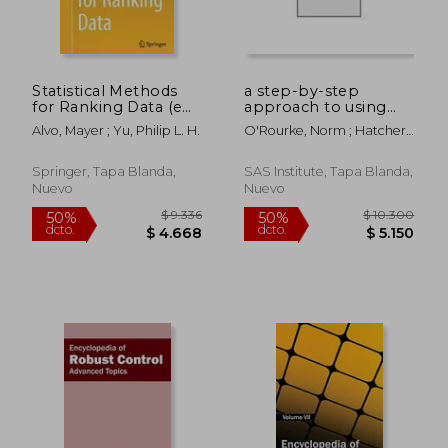
Statistical Methods
a step-by-step
for Ranking Data (en
approach to using
Inglés)
sas for univariate and
Alvo, Mayer ; Yu, Philip L. H.
O'Rourke, Norm ; Hatcher,
multivariate statistics
Larry ; Stepanksi, Edward J.
(en Inglés)
Springer, Tapa Blanda,
SAS Institute, Tapa Blanda,
Nuevo
Nuevo
$ 11.791
$ 17.
45%
50%
dcto.
dcto.
$ 6.485
$ 8.8