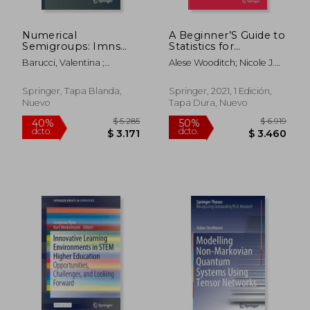
Numerical
A Beginner’S Guide to
Semigroups: Imns
Statistics for
2018 (en Inglés)
Criminology and
Barucci, Valentina ;
Alese Wooditch; Nicole J.
Criminal Justice Using
Chapman, Scott ; D'Anna,
Johnson; Reka Solymosi;
r (en Inglés)
Marco
Juanjo Medina Ariza;
Springer, Tapa Blanda,
Springer, 2021, 1 Edición,
Samuel Langton
Nuevo
Tapa Dura, Nuevo