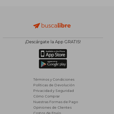
$ 7.523
$ 11.
50%
40%
dcto.
dcto.
$ 3.762
$ 7.0
¡Descárgate la App GRATIS!
Términos y Condiciones
Políticas de Devolución
Privacidad y Seguridad
Cómo Comprar
Nuestras Formas de Pago
Opiniones de Clientes
Costos de Envío