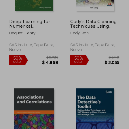
Deep Learning for
Cody's Data Cleaning
Numerical
Techniques Using
Applications with SAS
SAS, Third Edition (en
Bequet, Henry
Cody, Ron
(Hardcover edition)
Inglés)
(en Inglés)
SAS Institute, Tapa Dura,
SAS Institute, Tapa Dura,
Nuevo
Nuevo
$ 7.025
$ 7.0
40%
40%
dcto.
dcto.
$ 4.215
$ 4.2