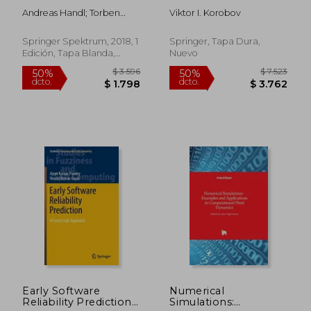
Praxis mit r (en
Maple (en Inglés)
Andreas Handl; Torben
Viktor I. Korobov
Alemán)
Kuhlenkasper
Springer Spektrum, 2018, 1
Springer, Tapa Dura,
Edición, Tapa Blanda,
Nuevo
Nuevo
$ 7.523
$ 4.2
50%
50%
dcto.
dcto.
$ 3.762
$ 2.1
Early Software
Numerical
Reliability Prediction:
Simulations: