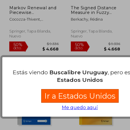
Markov Renewal and
The Signed Distance
Piecewise
Measure in Fuzzy
Deterministic
Statistical Analysis:
Cocozza-Thivent,
Berkachy, Rédina
Processes (en Inglés)
Theoretical, Empirical
Christiane
$ 2.388
$ 9.3
50%
50%
and Programming
dcto.
dcto.
$ 1.194
$ 4.6
Advances (en Inglés)
Springer, Tapa Blanda,
Springer, Tapa Blanda,
Nuevo
Nuevo
Estás viendo
Buscalibre Uruguay
, pero e
Estados Unidos
Ir a Estados Unidos
Me quedo aquí