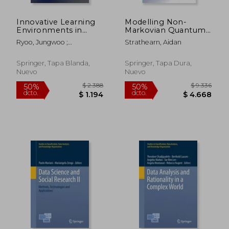
$ 1.406
$ 11.
50%
50%
dcto.
dcto.
$ 703
$ 5.8
Innovative Learning
Modelling Non-
Environments in
Markovian Quantum
Stem Higher
Systems Using Tensor
Ryoo, Jungwoo ;
Strathearn, Aidan
Education:
Networks (en Inglés)
Winkelmann, Kurt
Opportunities,
Challenges, and
Springer, Tapa Blanda,
Springer, Tapa Dura,
Looking Forward (en
Nuevo
Nuevo
Inglés)