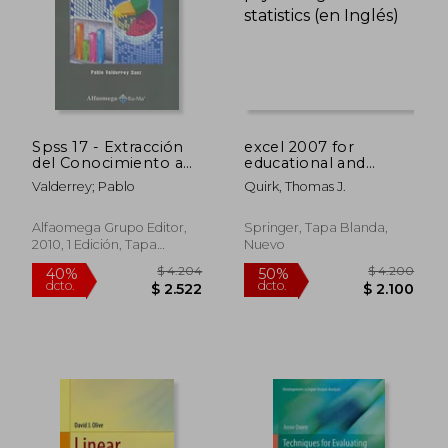
Spss 17 - Extracción
excel 2007 for
del Conocimiento a
educational and
Partir del Análisis de
psychological
Valderrey; Pablo
Quirk, Thomas J.
Datos
statistics (en Inglés)
Alfaomega Grupo Editor,
Springer, Tapa Blanda,
2010, 1 Edición, Tapa
Nuevo
Blanda, Nuevo