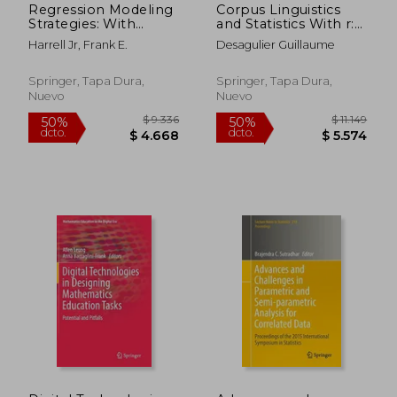
Regression Modeling
Corpus Linguistics
Strategies: With
and Statistics With r:
Applications to Linear
Introduction to
Harrell Jr, Frank E.
Desagulier Guillaume
Models, Logistic and
Quantitative Methods
Ordinal Regression,
in Linguistics
and Survival Analysis
(Quantitative
Springer, Tapa Dura,
Springer, Tapa Dura,
(Springer Series in
Methods in the
Nuevo
Nuevo
Statistics) (en Inglés)
Humanities and Social
Sciences) [Hardcover
] (en Inglés)
$ 9.336
$ 9.3
50%
50%
dcto.
dcto.
$ 4.668
$ 4.6