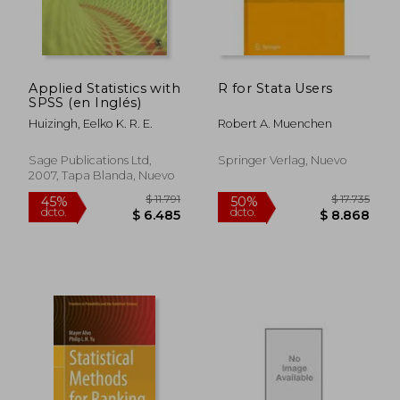
Applied Statistics with
R for Stata Users
SPSS (en Inglés)
Huizingh, Eelko K. R. E.
Robert A. Muenchen
Sage Publications Ltd,
Springer Verlag, Nuevo
2007, Tapa Blanda, Nuevo
$ 11.753
$ 4.2
50%
50%
dcto.
dcto.
$ 5.876
$ 2.1