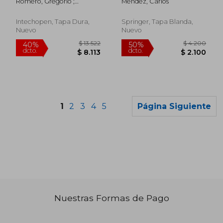
Romero, Gregorio ;
Mendez, Carlos
Sources: Evidence
Martinez, Luisa
from Developed and
Developing Countries
Intechopen, Tapa Dura,
Springer, Tapa Blanda,
(en Inglés)
Nuevo
Nuevo
1
2
3
4
5
Página Siguiente
Nuestras Formas de Pago
$ 3.596
$ 7.5
50%
50%
dcto.
dcto.
$ 1.798
$ 3.7