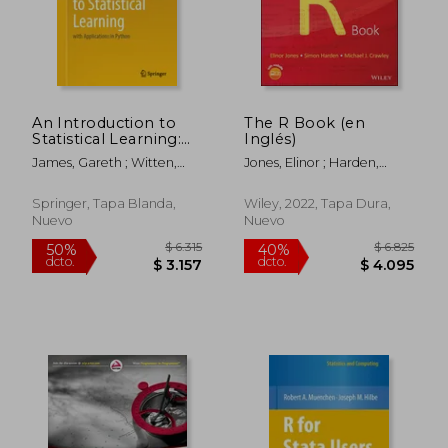
$ 14.170
$ 4.5
50%
50%
dcto.
dcto.
$ 7.085
$ 2.2
An Introduction to
The R Book (en
Statistical Learning:
Inglés)
With Applications in
James, Gareth ; Witten,
Jones, Elinor ; Harden,
Python (en Inglés)
Daniela ; Hastie, Trevor
Simon ; Crawley, Michael J.
Springer, Tapa Blanda,
Wiley, 2022, Tapa Dura,
Nuevo
Nuevo