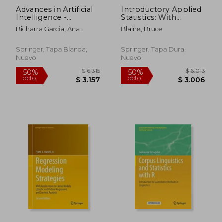
Advances in Artificial
Introductory Applied
Intelligence -
Statistics: With
Iberamia 2022: 17th
Resampling Methods
Bicharra Garcia, Ana
Blaine, Bruce
Ibero-American
& R (en Inglés)
Cristina ; Ferro, Mariza ;
Conference on Ai,
Rodríguez Ribón, Julio
Cartagena de Indias,
Springer, Tapa Blanda,
Springer, Tapa Dura,
Cesar
Colombia, November
Nuevo
Nuevo
$ 12.961
$ 12.
50%
50%
23-25, 2022, Procee
dcto.
dcto.
$ 6.481
$ 6.4
(en Inglés)