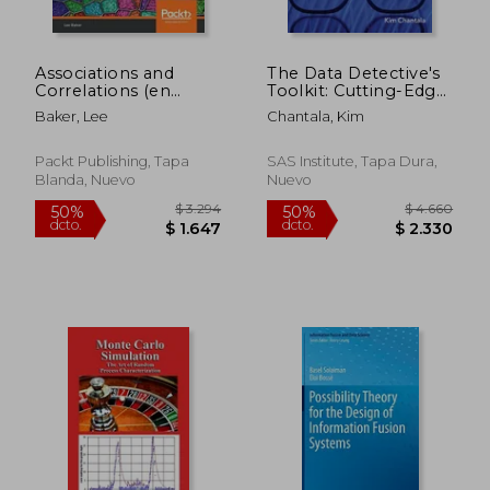
Associations and
The Data Detective's
Correlations (en
Toolkit: Cutting-Edge
Inglés)
Techniques and SAS
Baker, Lee
Chantala, Kim
Macros to Clean,
Prepare, and Manage
Data (Hardcover
Packt Publishing, Tapa
SAS Institute, Tapa Dura,
edition) (en Inglés)
Blanda, Nuevo
Nuevo
$ 9.736
$ 6.
50%
50%
dcto.
dcto.
$ 4.868
$ 3.0