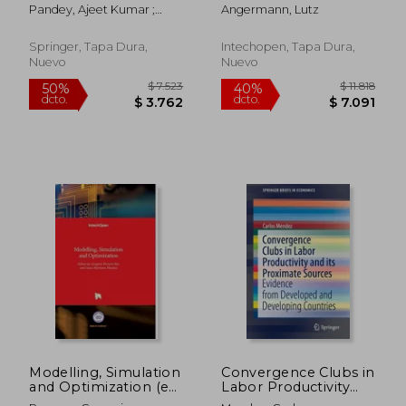
A Fuzzy Logic
Examples and
Pandey, Ajeet Kumar ;
Angermann, Lutz
Approach (en Inglés)
Applications in
Goyal, Neeraj Kumar
Computational Fluid
Dynamics (en Inglés)
Springer, Tapa Dura,
Intechopen, Tapa Dura,
Nuevo
Nuevo
$ 5.107
$ 4.5
50%
50%
dcto.
dcto.
$ 2.553
$ 2.2
Modelling, Simulation
Convergence Clubs in
and Optimization (en
Labor Productivity
Inglés)
and Its Proximate