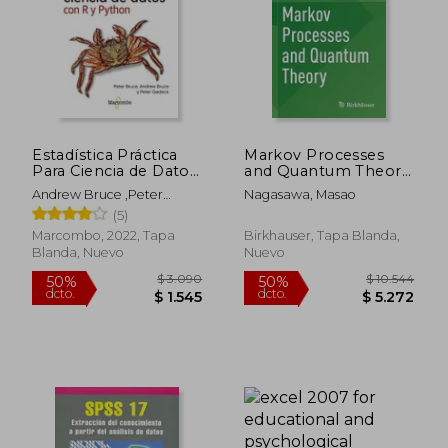
Estadística Práctica
Markov Processes
Para Ciencia de Datos
and Quantum Theory
con r y Python
(en Inglés)
Andrew Bruce ,Peter
Nagasawa, Masao
Bruce,Peter Gedeck
(5)
Gedeck
Marcombo, 2022, Tapa
Birkhauser, Tapa Blanda,
Blanda, Nuevo
Nuevo
$ 3.090
$ 10.5
50%
50%
dcto.
dcto.
$ 1.545
$ 5.2