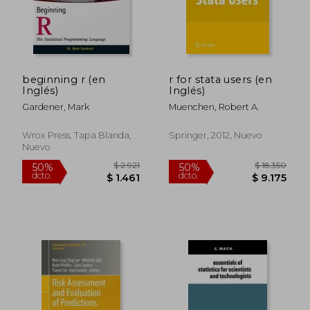
beginning r (en
r for stata users (en
$ 6.315
$ 6.8
50%
40%
Inglés)
Inglés)
dcto.
dcto.
$ 3.157
$ 4.0
Gardener, Mark
Muenchen, Robert A.
Wrox Press, Tapa Blanda,
Springer, 2012, Nuevo
Nuevo