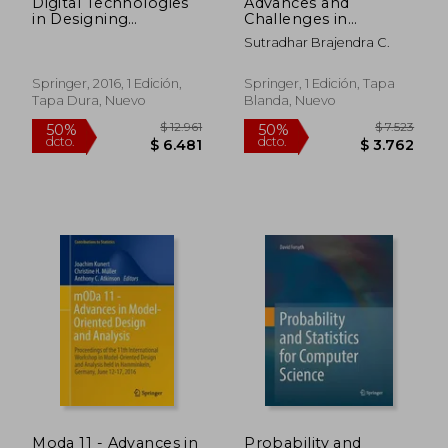
Digital Technologies
Advances and
in Designing
Challenges in
Mathematics
Parametric and Semi-
Sutradhar Brajendra C.
Education Tasks:
Parametric Analysis
Potential and Pitfalls:
for Correlated Data:
8 (Mathematics
Proceedings of the
Springer, 2016, 1 Edición,
Springer, 1 Edición, Tapa
Education in the
2015 International
Tapa Dura, Nuevo
Blanda, Nuevo
Digital Era) (en Inglés)
Symposium in
Statistics (Lecture
Notes in Statistics -
Proceedings) (en
Inglés)
$ 6.315
$ 6.0
50%
50%
dcto.
dcto.
$ 3.157
$ 3.0
Moda 11 - Advances in
Probability and