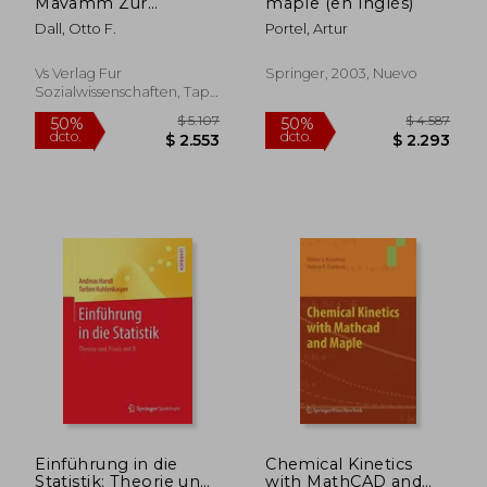
Mavamm Zur
maple (en Inglés)
Maschinellen
Dall, Otto F.
Portel, Artur
Vorbereitung Und
Auswertung Von
Multimoment-
Vs Verlag Fur
Springer, 2003, Nuevo
Aufnahmen:
Sozialwissenschaften, Tapa
Programmbeschreibung
Blanda, Nuevo
Und Benutzer-
Anleitung (en
Alemán)
$ 12.961
$ 7.5
50%
50%
dcto.
dcto.
$ 6.481
$ 3.7
Einführung in die
Chemical Kinetics
Statistik: Theorie und
with MathCAD and