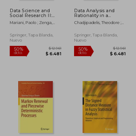
Data Science and
Data Analysis and
$ 5.285
$ 6.
40%
50%
Social Research II:
Rationality in a
dcto.
dcto.
$ 3.171
$ 3.4
Methods,
Complex World (en
Mariani, Paolo ; Zenga,
Chadjipadelis, Theodore ;
Technologies and
Inglés)
Mariangela
Lausen, Berthold ; Markos,
Applications (en
Angelos
Inglés)
Springer, Tapa Blanda,
Springer, Tapa Blanda,
Nuevo
Nuevo