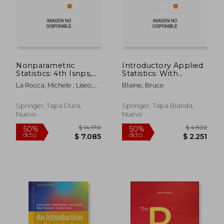
$ 10.544
$ 8.7
50%
50%
dcto.
dcto.
$ 5.272
$ 4.3
Nonparametric
Introductory Applied
Statistics: 4th Isnps,
Statistics: With
Salerno, Italy, June
Resampling Methods
La Rocca, Michele ; Liseo,
Blaine, Bruce
2018 (en Inglés)
& R (en Inglés)
Brunero ; Salmaso, Luigi
Springer, Tapa Dura,
Springer, Tapa Blanda,
Nuevo
Nuevo