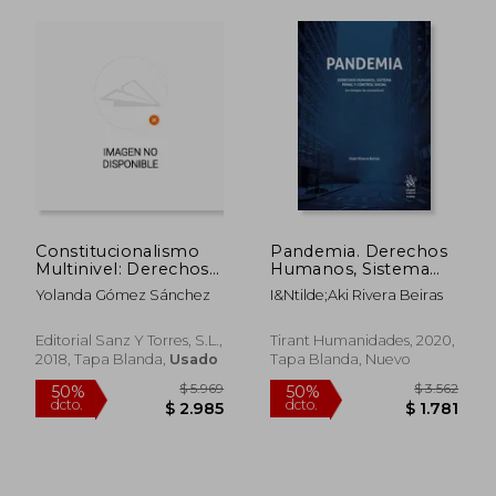
$ 1.650
$ 
15%
15%
dcto.
dcto.
$ 1.403
$ 7
Constitucionalismo
Pandemia. Derechos
Multinivel: Derechos
Humanos, Sistema
Fundamentales
Penal y Control Social
Yolanda Gómez Sánchez
I&Ntilde;Aki Rivera Beiras
(en Tiempos de
Coronavirus)
Editorial Sanz Y Torres, S.l.,
Tirant Humanidades, 2020,
2018, Tapa Blanda,
Usado
Tapa Blanda, Nuevo