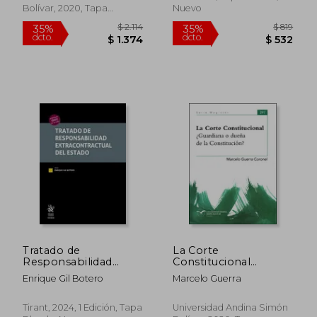
Bolívar, 2020, Tapa
Nuevo
Blanda, Nuevo
Tratado de
La Corte
Responsabilidad
Constitucional
Extracontractual del
¿Guardiana o dueña
Enrique Gil Botero
Marcelo Guerra
Estado
de la Constitución?
Tirant, 2024, 1 Edición, Tapa
Universidad Andina Simón