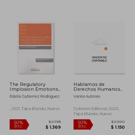
The Regulatory
Hablamos de
Implosion Emotions
Derechos Humanos
and Gender in the
la Distancia
Estela Gutierrez Rodriguez
Varios Autores
Plastic (en Inglés)
$ 3.612
$ 2.0
50%
50%
, 2021, Tapa Blanda, Nuevo
Dykinson Editorial, 2020,
dcto.
dcto.
$ 1.806
$ 1.0
Tapa Blanda, Nuevo