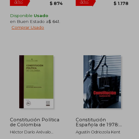
Disponible
Usado
en Buen Estado a
$ 641
.
Comprar Usado
$ 4.501
$ 2.6
50%
50%
dcto.
dcto.
$ 2.250
$ 1.3
Constitución Política
Constitución
de Colombia
Española de 1978:
Texto Íntegro en
Héctor Darío Arévalo
Agustín Odriozola Kent
Cuaderno Formato
Reyes