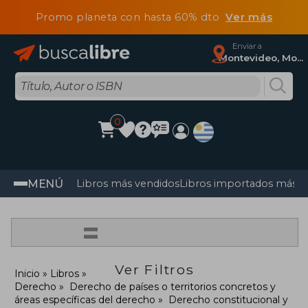
Promo planeta con hasta 60% dto
Ver más
Enviar a
Montevideo, Montevideo
0
MENÚ
Libros más vendidos
Libros importados más v
=
Ver Filtros
Inicio
Libros
Derecho
Derecho de países o territorios concretos y
áreas específicas del derecho
Derecho constitucional y