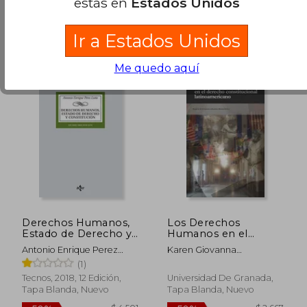
estás en
Estados Unidos
$ 2.894
$ 6.6
50%
35%
dcto.
dcto.
$ 1.447
$ 4.3
Ir a Estados Unidos
Me quedo aquí
Derechos Humanos,
Los Derechos
Estado de Derecho y
Humanos en el
Constituci? N
Derecho
Antonio Enrique Perez
Karen Giovanna
Constitucional
Luño
A&Ntilde;A&Ntilde;Os
(1)
Latinoamericano
Bedri&Ntilde;Ana
Tecnos, 2018, 12 Edición,
Universidad De Granada,
Tapa Blanda, Nuevo
Tapa Blanda, Nuevo