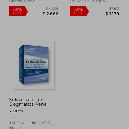
$ 2.163
$ 1.
50%
30%
Blanda, Nuevo
Bolívar, 2020, Tapa
dcto.
dcto.
$ 1.081
$ 1.0
Blanda, Nuevo
Selecciones de
Dogmatica Penal
Latinoamericana
Y Otros
Presente y Futu
J.M. Bosch Editor, 2020,
Nuevo