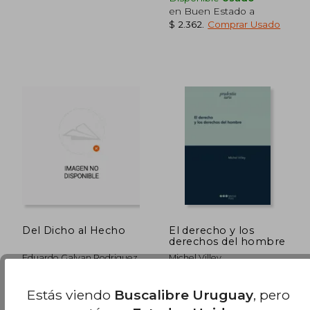
dcto.
dcto.
$ 1.328
$ 5
en Buen Estado a
$ 2.362
.
Comprar Usado
Del Dicho al Hecho
El derecho y los
derechos del hombre
Eduardo Galvan Rodriguez
Michel Villey
Comares, 2020, Tapa
Marcial Pons, 2019, 1
Estás viendo
Buscalibre Uruguay
, pero
Blanda, Nuevo
Edición, Tapa Blanda,
Nuevo