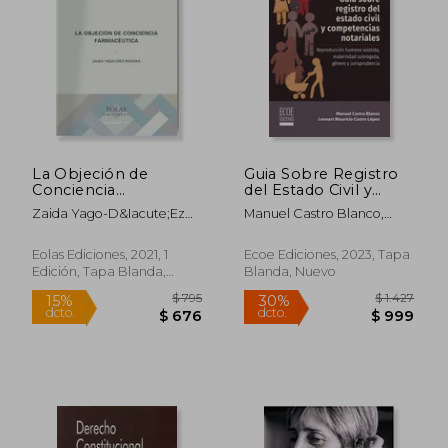
La Objeción de
Guia Sobre Registro
Conciencia
del Estado Civil y
Farmacéutica
Competencias
Zaida Yago-D&Iacute;Ez
Manuel Castro Blanco,
Notariales
Rodera
Lennart Mauricio Castro
Lopez
Eolas Ediciones, 2021, 1
Ecoe Ediciones, 2023, Tapa
Edición, Tapa Blanda,
Blanda, Nuevo
Nuevo
$ 795
$ 1.4
15%
30%
dcto.
dcto.