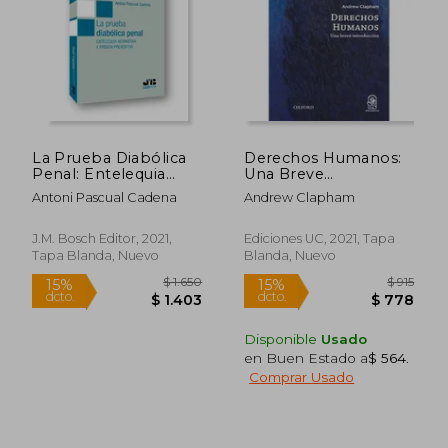
$ 1.525
$ 2.2
35%
50%
dcto.
dcto.
$ 992
$ 1.1
La Prueba Diabólica
Derechos Humanos:
Penal: Entelequia
Una Breve
Normativa y Prisión
Introducción
Antoni Pascual Cadena
Andrew Clapham
Preventiva
J.M. Bosch Editor, 2021,
Ediciones UC, 2021, Tapa
Tapa Blanda, Nuevo
Blanda, Nuevo
Disponible
Usado
en Buen Estado a
$ 564
.
Comprar Usado