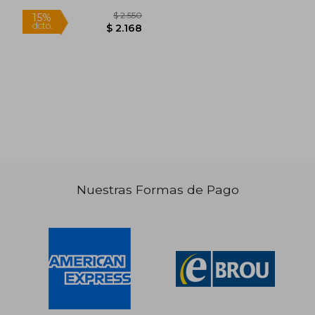
$ 2.114
$ 8
35%
35%
dcto.
dcto.
$ 1.374
$ 5
Nuestras Formas de Pago