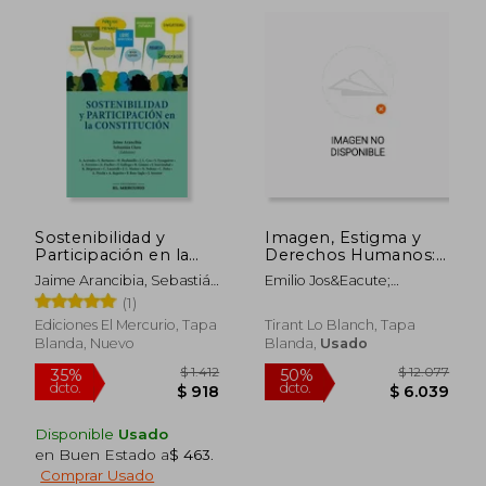
$ 5.969
$ 3.5
50%
50%
dcto.
dcto.
$ 2.985
$ 1.7
Sostenibilidad y
Imagen, Estigma y
Participación en la
Derechos Humanos:
Constitución
Claves Para Abordar
Jaime Arancibia, Sebastián
Emilio Jos&Eacute;
la Vulnerabilidad y la
Claro, Ilustraciones De
G&Oacute;Mez Ciriano
(1)
Exclusión Social
Juan Berrio
Desde el Trabajo
Ediciones El Mercurio, Tapa
Tirant Lo Blanch, Tapa
Social y la com
Blanda, Nuevo
Blanda,
Usado
(Monografías)
Disponible
Usado
en Buen Estado a
$ 463
.
Comprar Usado