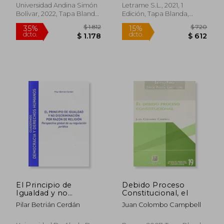
Universidad Andina Simón
Letrame S.L., 2021, 1
Bolívar, 2022, Tapa Blanda,
Edición, Tapa Blanda,
Nuevo
Nuevo
$ 2.197
$ 1.4
El Principio de
Debido Proceso
35%
40%
dcto.
dcto.
Igualdad y no
Constitucional, el
$ 1.428
$ 8
Discriminación por
Pilar Betrián Cerdán
Juan Colombo Campbell
Razón de Religión