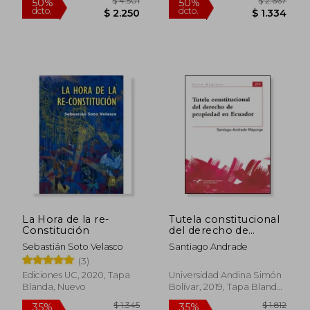
$ 1.601
$ 2.2
50%
50%
dcto.
dcto.
$ 800
$ 1.1
La Hora de la re-
Tutela constitucional
Constitución
del derecho de
propiedad en
Sebastián Soto Velasco
Santiago Andrade
Ecuador
(3)
Ediciones UC, 2020, Tapa
Universidad Andina Simón
Blanda, Nuevo
Bolívar, 2019, Tapa Blanda,
Nuevo