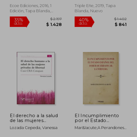
Folio con más
Espacio Para
Ecoe Ediciones, 2016, 1
Triple Eñe, 2019, Tapa
Anotaciones
Edición, Tapa Blanda,
Blanda, Nuevo
Nuevo
$ 1.345
$ 1.
35%
35%
dcto.
dcto.
$ 874
$ 1.1
El derecho a la salud
El Incumplimiento
de las mujeres
por el Estado
privadas de libertad.
Español del Deber de
Lozada Cepeda, Vanessa
Mar&Iacute;A Perandones
Caso CRS Cotopaxi
Erradicar la Tortura
Alarc&Oacute;N