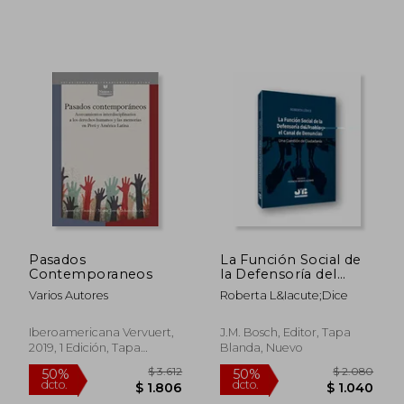
$ 1.412
$ 12.0
35%
50%
dcto.
dcto.
$ 918
$ 6.0
Pasados
La Función Social de
Contemporaneos
la Defensoría del
Pueblo y el Canal de
Varios Autores
Roberta L&Iacute;Dice
Denuncias: Una
Cuestión de
Ciudadanía
Iberoamericana Vervuert,
J.M. Bosch, Editor, Tapa
2019, 1 Edición, Tapa
Blanda, Nuevo
Blanda, Nuevo