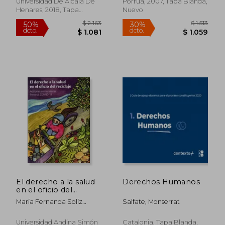
Universidad De Alcala De
Porrua, 2007, Tapa Blanda,
Henares, 2018, Tapa
Nuevo
Blanda, Nuevo
El derecho a la salud
Derechos Humanos
en el oficio del
reciclaje. Acciones
María Fernanda Solíz
Salfate, Monserrat
$ 1.812
$ 7
comunitarias frente al
35%
15%
Torres. Editora.
dcto.
dcto.
COVID-19
$ 1.178
$ 6
Universidad Andina Simón
Catalonia, Tapa Blanda,