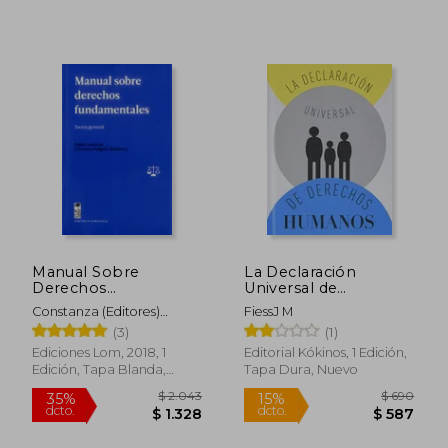
Manual Sobre
La Declaración
Derechos
Universal de
Fundamentales
Derechos Humanos
Constanza (Editores)
FiessJ M
Contreras, Pablo Y
(3)
(1)
Salgado
Ediciones Lom, 2018, 1
Editorial Kókinos, 1 Edición,
Edición, Tapa Blanda,
Tapa Dura, Nuevo
Nuevo
$ 2.738
$ 2.3
50%
50%
dcto.
dcto.
$ 1.369
$ 1.1