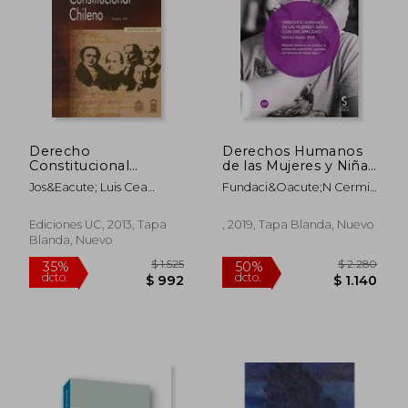
$ 676
$ 9
Derecho
Derechos Humanos
Constitucional
de las Mujeres y Niñas
Chileno Tomo iii
con Discapacidad.
Jos&Eacute; Luis Cea
Fundaci&Oacute;N Cermi
Informe España 2018:
Ega&Ntilde;A
Mujeres
Especial Relevancia
en Cuanto a la
Ediciones UC, 2013, Tapa
, 2019, Tapa Blanda, Nuevo
Protección,
Blanda, Nuevo
Promoción y Garantía
del. 10 (Generosidad,
Género y
Discapacidad)