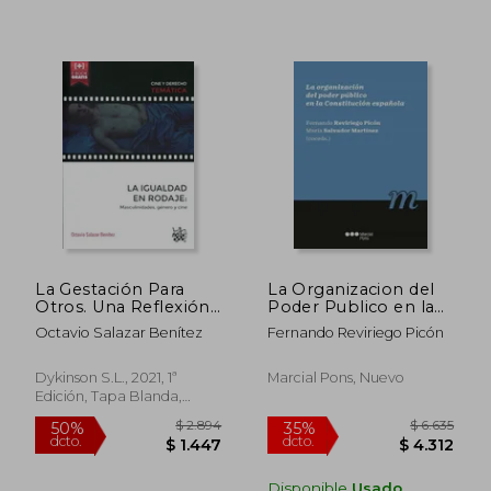
La Gestación Para
La Organizacion del
Otros. Una Reflexión
Poder Publico en la
Jurídico-
Constitucion
Octavio Salazar Benítez
Fernando Reviriego Picón
Constitucional Sobre
Española
el Conflicto Entre
Deseos y Derechos
Dykinson S.L., 2021, 1ª
Marcial Pons, Nuevo
Edición, Tapa Blanda,
Nuevo
$ 2.043
$ 6
35%
15%
Disponible
Usado