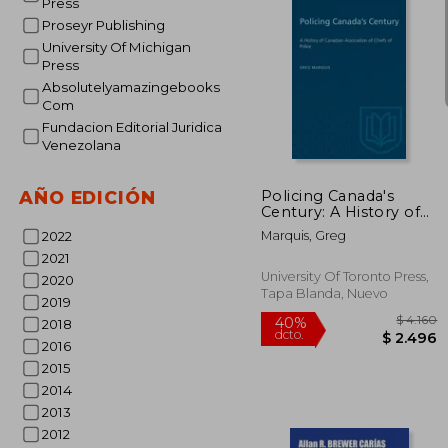
Press
Proseyr Publishing
University Of Michigan
Press
Absolutelyamazingebooks
Com
50%
Fundacion Editorial Juridica
dcto.
$ 
Venezolana
Policing Canada's
AÑO EDICIÓN
Century: A History of
Canadian Association
Marquis, Greg
2022
of Chiefs of Police (en
2021
Inglés)
University Of Toronto Press,
2020
Tapa Blanda, Nuevo
2019
2018
2016
2015
2014
2013
2012