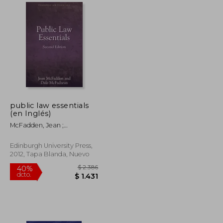
$ 1.976
$ 1.976
40%
dcto.
$ 1.186
$ 1.186
public law essentials
(en Inglés)
McFadden, Jean ;
McFadzean, Dale
Edinburgh University Press,
2012, Tapa Blanda, Nuevo