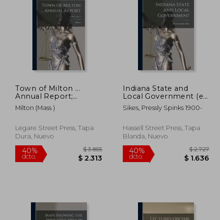
Town of Milton ...
Indiana State and
Annual Report;
Local Government (en
$ 5.735
$ 9.699
40%
35%
yr.1907, rept.71 (en
Inglés)
dcto.
dcto.
2.868
$ 5.820
Milton (Mass )
Sikes, Pressly Spinks 1900-
Inglés)
Legare Street Press, Tapa
Hassell Street Press, Tapa
Dura, Nuevo
Blanda, Nuevo