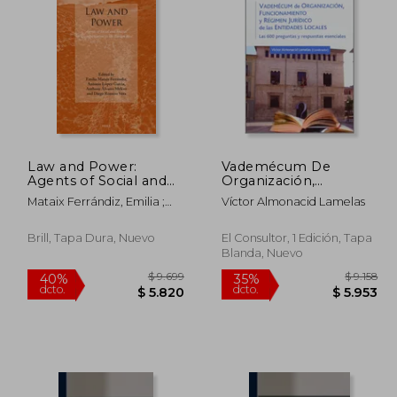
 4.160
$ 7.204
40%
40%
dcto.
dcto.
2.496
$ 4.322
Law and Power:
Vademécum De
Agents of Social and
Organización,
Spatial Transformation
Funcionamiento Y
Mataix Ferrándiz, Emilia ;
Víctor Almonacid Lamelas
in the Roman West
Régimen Jurídico De
Lopez Garcia, Antonio ;
(en Inglés)
Las Entidades Locales.
Alvarez Melero, Anthony
Las 600 Preguntas Y
Brill, Tapa Dura, Nuevo
El Consultor, 1 Edición, Tapa
Respuestas Esenciales
Blanda, Nuevo