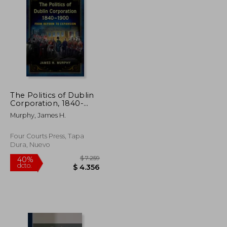
$ 8.350
$ 2.686
40%
dcto.
$ 5.010
$ 1.611
The Politics of Dublin
Corporation, 1840-
1900: From Reform to
Murphy, James H.
Expansion (en Inglés)
Four Courts Press, Tapa
Dura, Nuevo