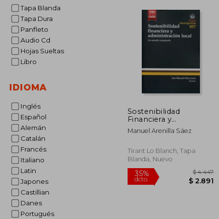
Tapa Blanda
Tapa Dura
Panfleto
Audio Cd
Hojas Sueltas
Libro
IDIOMA
Inglés
Sostenibilidad
Español
Financiera y
Administración Local.
Alemán
Manuel Arenilla Sáez
Un Estudio
Catalán
Comparado
Francés
(Monografías)
Tirant Lo Blanch, Tapa
Blanda, Nuevo
Italiano
Latin
Japones
Castillian
Danes
Portugués
$
35%