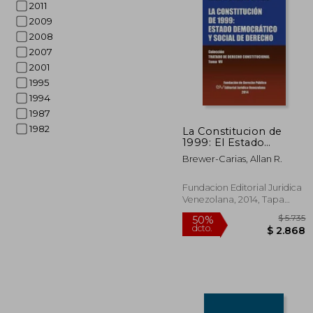
2011
2009
2008
2007
2001
1995
1994
$
40%
1987
dcto.
$ 
1982
La Constitucion de
1999: El Estado
Democratico y Social
Brewer-Carias, Allan R.
de Derecho. Coleccion
Tratado de Derecho
Constitucional, Tomo
Fundacion Editorial Juridica
vii
Venezolana, 2014, Tapa
Blanda, Nuevo