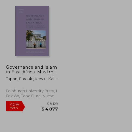
Governance and Islam
in East Africa: Muslims
and the State (en
Topan, Farouk ; Kresse, Kai ;
Inglés)
Stiles, Erin
Edinburgh University Press, 1
Edición, Tapa Dura, Nuevo
$ 5.106
$ 8.129
40%