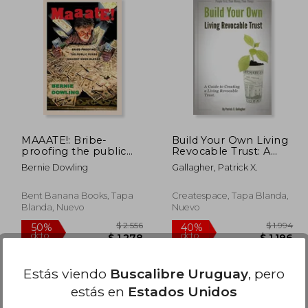
$ 2.118
$ 3.358
50%
40%
dcto.
dcto.
 1.271
$ 1.679
MAAATE!: Bribe-
Build Your Own Living
proofing the public
Revocable Trust: A
purse against good
Guide to Creating a
Bernie Dowling
Gallagher, Patrick X.
blokes
Living Revocable Trust
(en Inglés)
Bent Banana Books, Tapa
Createspace, Tapa Blanda,
Blanda, Nuevo
Nuevo
Estás viendo
Buscalibre Uruguay
, pero
estás en
Estados Unidos