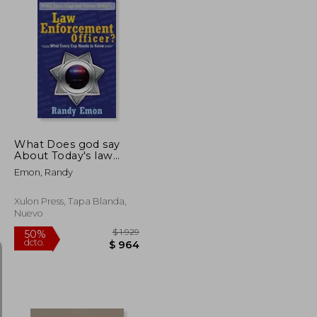
$ 7.239
$ 2.386
40%
dcto.
$ 4.343
$ 1.431
What Does god say
About Today's law
Enforcement Officer?
Emon, Randy
(en Inglés)
Xulon Press, Tapa Blanda,
Nuevo