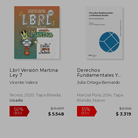
Lbrl Versión Martina:
Derechos
Ley 7
Fundamentales Y
Ordenanzas Locales
Vicente Valera
Julia Ortega Bernardo
(administración
Pública Y Derecho)
Tecnos, 2020, Tapa Blanda,
Marcial Pons, 2014, Tapa
Usado
Blanda, Nuevo
 4.447
$ 11.097
50%
35%