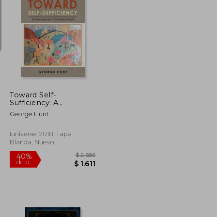
$ 1.994
$ 1.929
50%
dcto.
$ 1.196
$ 964
Toward Self-
Sufficiency: A
Community for a
George Hunt
Transition Period (en
Inglés)
Iuniverse, 2018, Tapa
Blanda, Nuevo