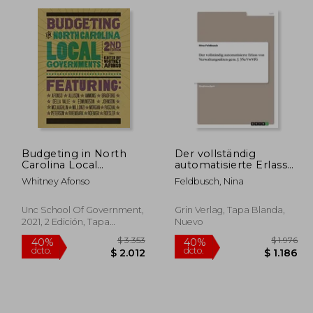
dcto.
dcto.
2.891
$ 5.548
Budgeting in North
Der vollständig
Carolina Local
automatisierte Erlass
Governments (en
von Verwaltungsakten
Whitney Afonso
Feldbusch, Nina
Inglés)
gem. § 35a VwVfG (en
Alemán)
Unc School Of Government,
Grin Verlag, Tapa Blanda,
2021, 2 Edición, Tapa
Nuevo
Blanda, Nuevo