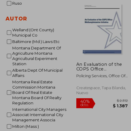
dcto.
$ 
Ruso
AUTOR
Welland (Ont County)
Municipal Co
Baltimore (Md ) Laws Etc
Montana Department Of
Agriculture Montana
Agricultural Experiment
Station
An Evaluation of the
COPS Office
Alberta Dept Of Municipal
Methamphetamine
Affairs
Policing Services, Office Of
Initiative (en Inglés)
Community O ; Justice, U. S.
Montana Real Estate
Department Of
Commission Montana
Createspace, Tapa Blanda,
Board Of Real Estate
Nuevo
Montana Board Of Realty
Regulation
International City Managers
Associat International City
Management Associa
Milton (Mass )