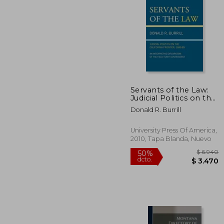
Servants of the Law:
Judicial Politics on the
50%
California Frontier,
dcto.
$ 
Donald R. Burrill
1849-89: An
Interpretive
Exploration of the
University Press Of America,
Field-Terry
2010, Tapa Blanda, Nuevo
Controversy (en
Inglés)