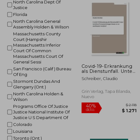
North Carolina Dept Of
Justice
40%
Florida
dcto.
$ 
North Carolina General
Assembly Holden & Wilson
Massachusetts County
Court (Hampshir
Massachusetts Inferior
Court Of Common
Massachusetts Court Of
General Sessi
Covid-19-Erkrankung
San Francisco (Calif ) Bureau
als Dienstunfall. Unter
Of Eng
welchen
Schreiber, Claudio
Voraussetzungen kann
Stormont Dundas And
es so anerkannt
Glengarry (Ont )
werden? (en Alemán)
Grin Verlag, Tapa Blanda,
North Carolina Holden &
Nuevo
Wilson
Programs Office Of Justice
Justice National Institute Of
Justice U S Department Of
Colorado
Louisiana
Toronto (Ont )