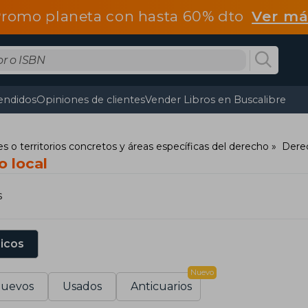
romo planeta con hasta 60% dto
Ver má
endidos
Opiniones de clientes
Vender Libros en Buscalibre
s o territorios concretos y áreas específicas del derecho
Derec
o local
s
sicos
Nuevo
uevos
Usados
Anticuarios