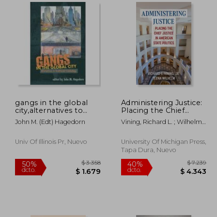
$ 2.312
$ 3.353
40%
40%
dcto.
dcto.
1.387
$ 2.012
gangs in the global
Administering Justice:
city,alternatives to
Placing the Chief
traditional criminology
Justice in American
John M. (edt) Hagedorn
Vining, Richard L. ; Wilhelm,
State Politics (en
Teena
Inglés)
Univ Of Illinois Pr, Nuevo
University Of Michigan Press,
Tapa Dura, Nuevo