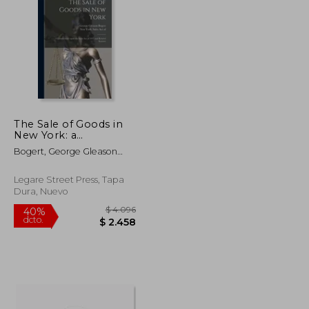
The Sale of Goods in
New York: a
$ 9.158
$ 7.259
40%
Commentary Upon
dcto.
$ 5.953
$ 4.356
Bogert, George Gleason
the Sales Act of 1911
1884-1977 ; New York (State)
and Related Statutes
Sales Act Of 1911
(en Inglés)
Legare Street Press, Tapa
Dura, Nuevo