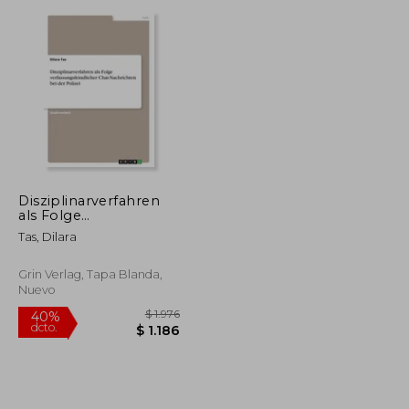
dcto.
$ 3.319
$ 4.877
Disziplinarverfahren
als Folge
verfassungsfeindlicher
Tas, Dilara
Chat-Nachrichten bei
der Polizei (en
Alemán)
Grin Verlag, Tapa Blanda,
Nuevo