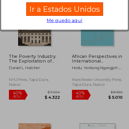
Ir a Estados Unidos
Me quedo aquí
$ 2.616
$ 2.556
50%
40%
dcto.
dcto.
1.308
$ 1.278
The Poverty Industry:
African Perspectives in
The Exploitation of
International
America's Most
Investment Law:
Daniel L. Hatcher
Hodu, Yenkong Ngangjoh ;
Vulnerable Citizens
African Perspectives in
Mbengue, Makane Moïse
(Families, Law, and
International
Society)
Investment law
NYU Press, Tapa Dura,
Manchester University Press,
(Melland Schill
Nuevo
Tapa Dura, Nuevo
Perspectives on
International Law) (en
Inglés)