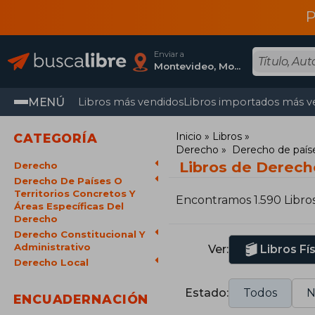
P
Enviar a
Montevideo, Montevideo
MENÚ
Libros más vendidos
Libros importados más v
Inicio
Libros
CATEGORÍA
Derecho
Derecho de paíse
Libros de Derech
Derecho
Derecho De Países O
Territorios Concretos Y
Encontramos 1.590 Libro
Áreas Específicas Del
Derecho
Derecho Constitucional Y
Administrativo
Ver:
Libros Fí
Derecho Local
Estado:
Todos
N
ENCUADERNACIÓN