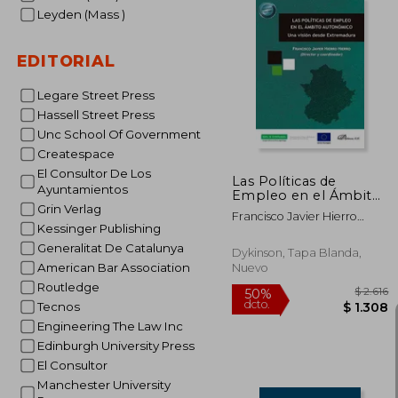
Leyden (Mass )
EDITORIAL
40%
dcto.
$
Legare Street Press
Hassell Street Press
Unc School Of Government
Createspace
El Consultor De Los
Las Políticas de
Ayuntamientos
Empleo en el Ámbito
Autonómico: Una
Grin Verlag
Francisco Javier Hierro
Visión Desde
Kessinger Publishing
Hierro
Extremadura
Generalitat De Catalunya
Dykinson, Tapa Blanda,
American Bar Association
Nuevo
Routledge
Tecnos
Engineering The Law Inc
Edinburgh University Press
El Consultor
Manchester University