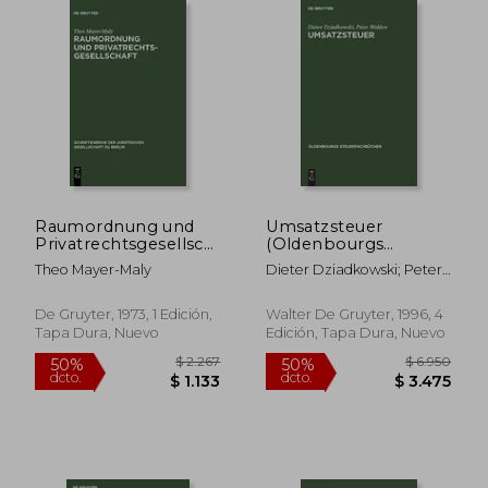
Raumordnung und
Umsatzsteuer
Privatrechtsgesellschaft
(Oldenbourgs
(en Alemán)
Steuerfachbucher)
Theo Mayer-Maly
Dieter Dziadkowski; Peter
(en Alemán)
Walden
De Gruyter, 1973, 1 Edición,
Walter De Gruyter, 1996, 4
Tapa Dura, Nuevo
Edición, Tapa Dura, Nuevo
$ 2.993
$ 9.0
50%
50%
dcto.
dcto.
$ 1.496
$ 4.5