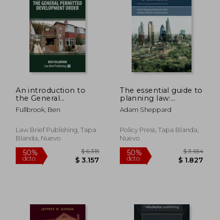
$ 6.950
$ 6.9
50%
50%
dcto.
dcto.
$ 3.475
$ 3.4
An introduction to
The essential guide to
the General
planning law:
Permitted
Decision-making and
Fullbrook, Ben
Adam Sheppard
Development Order
practice in the UK
(en Inglés)
Law Brief Publishing, Tapa
Policy Press, Tapa Blanda,
Blanda, Nuevo
Nuevo