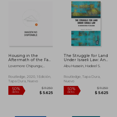
Housing in the
The Struggle for Land
Aftermath of the Fast
Under Israeli Law: An
Track Land Reform
Architecture of
Lovemore Chipungu;
Abu Hussein, Hadeel S.
Programme in
Exclusion (en Inglés)
Hangwelani Hope
Zimbabwe
Magidimisha
(Routledge Research
Routledge, 2020, 1 Edición,
Routledge, Tapa Dura,
on Decoloniality and
Tapa Dura, Nuevo
Nuevo
new
Postcolonialisms) (en
Inglés)
$ 28.510
$ 6.4
50%
40%
dcto.
dcto.
$ 14.255
$ 3.8