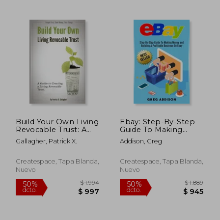
$ 2.888
$ 1.4
50%
50%
dcto.
dcto.
$ 1.444
$ 7
Build Your Own Living
Ebay: Step-By-Step
Revocable Trust: A
Guide To Making
Guide to Creating a
Money and Building A
Gallagher, Patrick X.
Addison, Greg
Living Revocable
Profitable Business
Trust (en Inglés)
On Ebay (en Inglés)
Createspace, Tapa Blanda,
Createspace, Tapa Blanda,
Nuevo
Nuevo