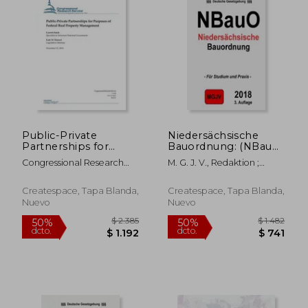
dcto.
dcto.
$ 6.330
$ 8.3
Public-Private
Niedersächsische
Partnerships for
Bauordnung: (NBauO)
Purposes of Federal
(en Alemán)
Congressional Research
M. G. J. V., Redaktion ;
Real Property
Service
Verlag, Groelsv
Management (en
Inglés)
Createspace, Tapa Blanda,
Createspace, Tapa Blanda,
Nuevo
Nuevo