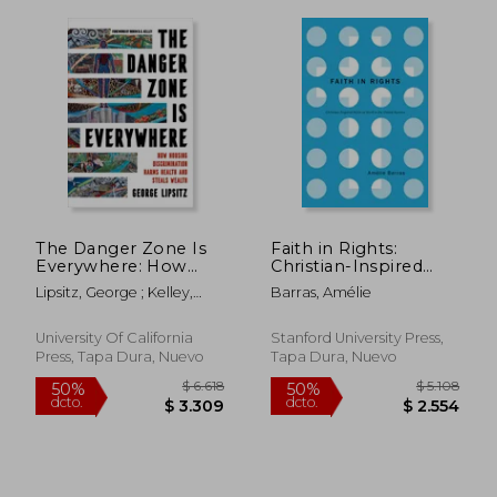
The Danger Zone Is
Faith in Rights:
Everywhere: How
Christian-Inspired
Housing
NGOs at Work in the
Lipsitz, George ; Kelley,
Barras, Amélie
Discrimination Harms
United Nations (en
Robin D. G.
Health and Steals
Inglés)
Wealth Volume 73
University Of California
Stanford University Press,
(en Inglés)
Press, Tapa Dura, Nuevo
Tapa Dura, Nuevo
$ 3.890
$ 3.
50%
50%
dcto.
dcto.
$ 1.945
$ 1.7