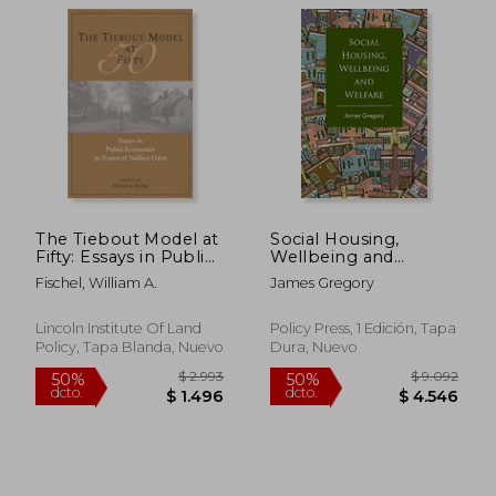
The Tiebout Model at
Social Housing,
Fifty: Essays in Public
Wellbeing and
Economics in Honor
Welfare (en Inglés)
Fischel, William A.
James Gregory
of Wallace Oates (en
Inglés)
Lincoln Institute Of Land
Policy Press, 1 Edición, Tapa
Policy, Tapa Blanda, Nuevo
Dura, Nuevo
$ 6.618
$ 5.1
50%
50%
dcto.
dcto.
$ 3.309
$ 2.5