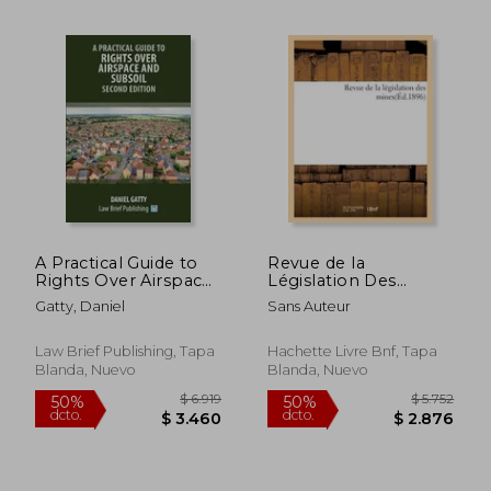
A Practical Guide to
Revue de la
Rights Over Airspace
Législation Des
$ 1.994
$ 1.
50%
50%
and Subsoil - Second
Mines(éd.1896) (en
Gatty, Daniel
Sans Auteur
dcto.
dcto.
$ 997
$ 9
Edition (en Inglés)
Francés)
Law Brief Publishing, Tapa
Hachette Livre Bnf, Tapa
Blanda, Nuevo
Blanda, Nuevo