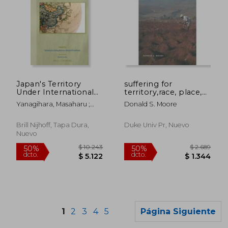
$ 1.482
$ 7.5
50%
50%
Japan's Territory
suffering for
dcto.
dcto.
$ 741
$ 3.7
Under International
territory,race, place,
Law (en Inglés)
and power in
Yanagihara, Masaharu ;
Donald S. Moore
zimbabwe
Kanehara, Atsuko
Brill Nijhoff, Tapa Dura,
Duke Univ Pr, Nuevo
Nuevo
1
2
3
4
5
Página Siguiente