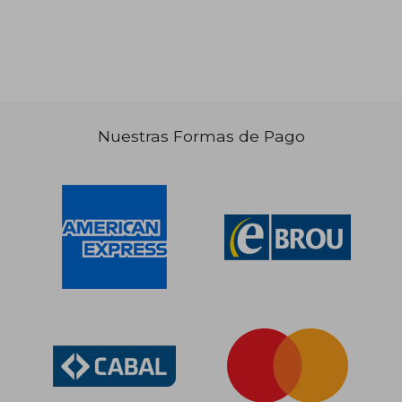
Nuestras Formas de Pago
$ 2.719
$ 16.0
40%
40%
dcto.
dcto.
$ 1.631
$ 9.6