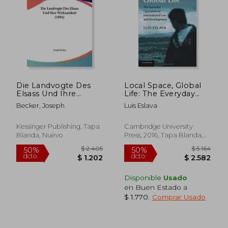
$ 6.315
$ 3.6
50%
50%
dcto.
dcto.
$ 3.157
$ 1.8
Die Landvogte Des
Local Space, Global
Elsass Und Ihre
Life: The Everyday
Wirksamkeit (1894)
Operation of
Becker, Joseph
Luis Eslava
(en Alemán)
International law and
Development (en
Inglés)
Kessinger Publishing, Tapa
Cambridge University
Blanda, Nuevo
Press, 2016, Tapa Blanda,
Nuevo
Disponible
Usado
en Buen Estado a
$ 1.770
.
Comprar Usado