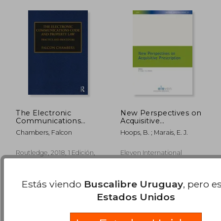
$ 2.405
$ 5.
50%
50%
The Electronic
New Perspectives on
dcto.
dcto.
$ 1.202
$ 2.5
Communications
Acquisitive
Code and Property
Prescription: Volume
Chambers, Falcon
Hoops, B. ; Marais, E. J.
Law: Practice and
12 (en Inglés)
Procedure (en Inglés)
Routledge, 2018, 1 Edición,
Eleven International
Tapa Dura, Nuevo
Publishing, Tapa Blanda,
Nuevo
Estás viendo
Buscalibre Uruguay
, pero e
Estados Unidos