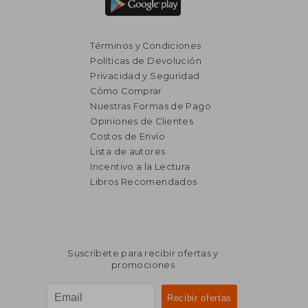
Términos y Condiciones
Políticas de Devolución
Privacidad y Seguridad
Cómo Comprar
Nuestras Formas de Pago
Opiniones de Clientes
Costos de Envío
Lista de autores
Incentivo a la Lectura
Libros Recomendados
$ 10.243
$ 2.6
50%
50%
dcto.
dcto.
$ 5.122
$ 1.3
Suscríbete para recibir ofertas y
promociones