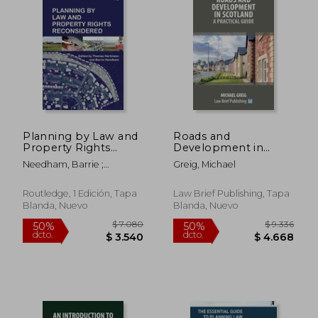
$ 2.267
$ 6.9
50%
50%
dcto.
dcto.
$ 1.133
$ 3.4
Planning by Law and
Roads and
Property Rights
Development in
Reconsidered (en
Scotland: A Practical
Needham, Barrie ;
Greig, Michael
Inglés)
Guide (en Inglés)
Hartmann, Thomas
Routledge, 1 Edición, Tapa
Law Brief Publishing, Tapa
Blanda, Nuevo
Blanda, Nuevo