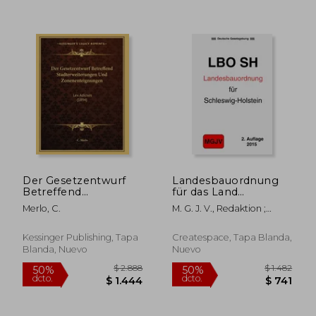
$ 11.250
$ 6.4
50%
50%
dcto.
dcto.
$ 5.625
$ 3.2
Der Gesetzentwurf
Landesbauordnung
Betreffend
für das Land
Stadterweiterungen
Schleswig-Holstein:
Merlo, C.
M. G. J. V., Redaktion ;
Und
LBO Schleswig-
Verlag, Groelsv
Zonenenteignungen:
Holstein (en Alemán)
Lex Adickes (1894)
Kessinger Publishing, Tapa
Createspace, Tapa Blanda,
(en Alemán)
Blanda, Nuevo
Nuevo