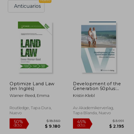
Nuevo
Anticuarios
Optimize Land Law
Development of the
(en Inglés)
Generation 50plus:
Effects on retail
Warner-Reed, Emma
Kristin Klebl
marketing
Routledge, Tapa Dura,
Av Akademikerverlag,
Nuevo
Tapa Blanda, Nuevo