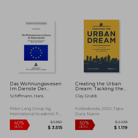
$ 18.360
$ 3.
50%
45%
dcto.
dcto.
$ 9.180
$ 2.1
Das Wohnungswesen
Creating the Urban
Im Dienste Der
Dream: Tackling the
Regionalpolitik:
Affordable Housing
Schiffmann, Hans
Clay Grubb
Grundlagen Und
Crisis With
Anwendungsbeispiel
Compassion (en
Oestliches Berner
Inglés)
Peter Lang Group Ag,
Forbesbooks, 2020, Tapa
Oberland (en
International Academic P,
Dura, Nuevo
Alemán)
Tapa Blanda, Nuevo