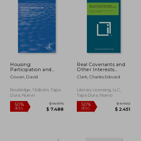
Housing:
Real Covenants and
Participation and
Other Interests
Exclusion: Collected
Which Run with Land:
Cowan, David
Clark, Charles Edward
Papers from the
Including Licenses,
Socio-Legal Studies
Easements, Profits,
Annual Conference
Equitable
Routledge, 1 Edición, Tapa
Literary Licensing, LLC,
1997, University of
Restrictions, and
Dura, Nuevo
Tapa Dura, Nuevo
Wales, Cardiff (en
Rents (en Inglés)
Inglés)
$ 10.550
$ 16.
40%
50%