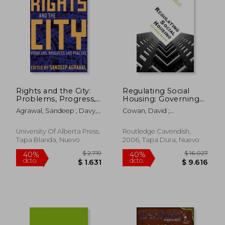
$ 14.976
$ 4.9
50%
50%
dcto.
dcto.
$ 7.488
$ 2.4
Rights and the City:
Regulating Social
Problems, Progress,
Housing: Governing
and Practice (en
Decline (en Inglés)
Agrawal, Sandeep ; Davy,
Cowan, David ;
Inglés)
Benjamin
McDermont, Morag
University Of Alberta Press,
Routledge Cavendish,
Tapa Blanda, Nuevo
2006, Tapa Dura, Nuevo