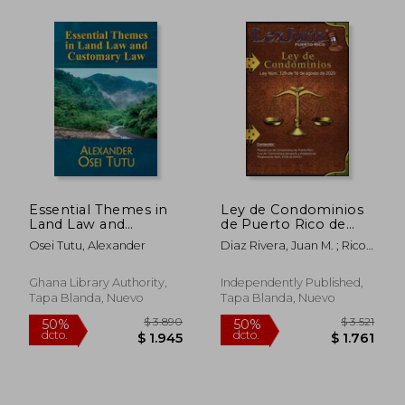
Essential Themes in
Ley de Condominios
Land Law and
de Puerto Rico de
Customary Law (en
2020: Ley Núm. 129
Osei Tutu, Alexander
Diaz Rivera, Juan M. ; Rico,
Inglés)
de 16 de agosto de
Lexjuris Puerto
2020 e Incluye la Ley
$ 6.919
$ 5.7
50%
50%
de Condominios
Ghana Library Authority,
Independently Published,
dcto.
dcto.
$ 3.460
$ 2.8
anterior con
Tapa Blanda, Nuevo
Tapa Blanda, Nuevo
Anotaciones.