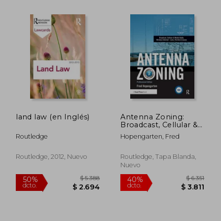
$ 3.353
$ 10.3
40%
50%
dcto.
dcto.
$ 2.012
$ 5.1
land law (en Inglés)
Antenna Zoning:
Broadcast, Cellular &
Mobile Radio,
Routledge
Hopengarten, Fred
Wireless Internet-
Laws, Permits &
Leases (en Inglés)
Routledge, 2012, Nuevo
Routledge, Tapa Blanda,
Nuevo