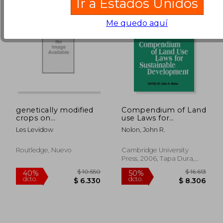
Ir a Estados Unidos
Me quedo aquí
genetically modified
Compendium of Land
crops on
use Laws for
trial,opening up
Sustainable
Les Levidow
Nolon, John R.
alternative futures of
Development (Iucn
euro-agriculture
Academy of
Environmental law
Routledge, Nuevo
Cambridge University
Research Studies) (en
Press, 2006, Tapa Dura,
Inglés)
Nuevo
$ 5.388
$ 6.
50%
40%
dcto.
dcto.
$ 2.694
$ 3.8