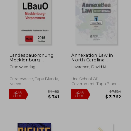
$ 11.250
$ 11.
50%
50%
dcto.
dcto.
$ 5.625
$ 5.6
Landesbauordnung
Annexation Law in
Mecklenburg-
North Carolina:
Vorpommern:
Volume 1 - General
Groelsv Verlag
Lawrence, David M.
(LBauO M-V)
Topics (en Inglés)
Createspace, Tapa Blanda,
Unc School Of
Nuevo
Government, Tapa Blanda,
Nuevo