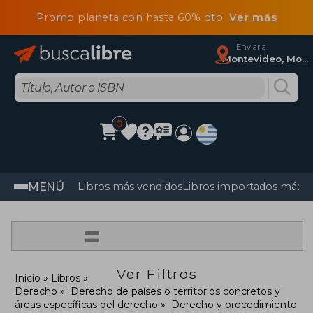
Promo planeta con hasta 60% dto
Ver más
Enviar a
Montevideo, Montevideo
0
MENÚ
Libros más vendidos
Libros importados más v
=
Ver Filtros
Inicio
Libros
Derecho
Derecho de países o territorios concretos y
áreas específicas del derecho
Derecho y procedimiento