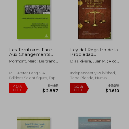
$ 2.385
$ 1.4
50%
50%
dcto.
dcto.
$ 1.192
$ 7
Les Territoires Face
Ley del Registro de la
Aux Changements
Propiedad
Climatiques: Une
Inmobiliaria de
Mormont, Marc ; Bertrand,
Diaz Rivera, Juan M. ; Rico,
Première Génération
Puerto Rico y
François ; Rocher,
Lexjuris De Puerto Rico
d'Initiatives Locales
Reglamento.: Ley
Laurence
(en Francés)
Núm. 210 de 8 de
P.I.E-Peter Lang S.A.,
Independently Published,
diciembre de 2015,
Editions Scientifiques, Tapa
Tapa Blanda, Nuevo
según enmendada y
Blanda, Nuevo
su Reglamento.