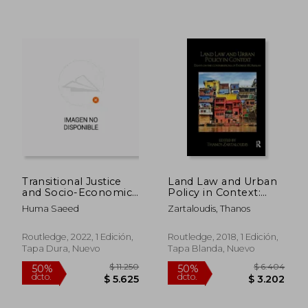
$ 5.859
$ 2.2
40%
50%
dcto.
dcto.
$ 3.515
$ 1.1
Transitional Justice
Land Law and Urban
and Socio-Economic
Policy in Context:
Harm: Land Grabbing
Essays on the
Huma Saeed
Zartaloudis, Thanos
in Afghanistan (en
Contributions of
Inglés)
Patrick McAuslan (en
Inglés)
Routledge, 2022, 1 Edición,
Routledge, 2018, 1 Edición,
Tapa Dura, Nuevo
Tapa Blanda, Nuevo