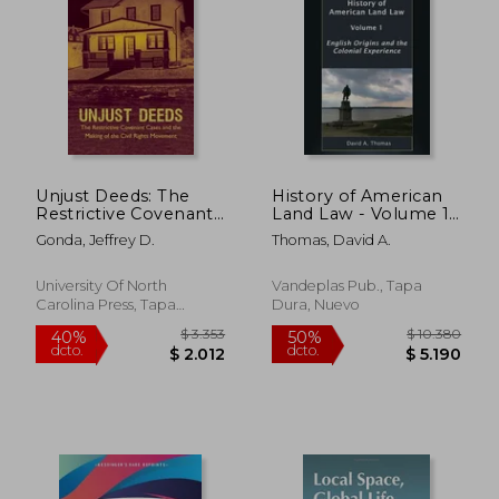
$ 7.080
$ 9.3
50%
50%
dcto.
dcto.
$ 3.540
$ 4.6
Unjust Deeds: The
History of American
Restrictive Covenant
Land Law - Volume 1:
Cases and the Making
English Origins and
Gonda, Jeffrey D.
Thomas, David A.
of the Civil Rights
the Colonial
Movement (en
Experience (en
Inglés)
Inglés)
University Of North
Vandeplas Pub., Tapa
Carolina Press, Tapa
Dura, Nuevo
Blanda, Nuevo