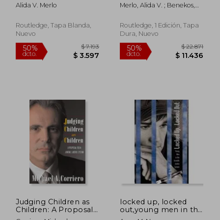
Montgomery
Montgomery (en
Alida V. Merlo
Merlo, Alida V. ; Benekos,
Inglés)
Peter J.
Routledge, Tapa Blanda,
Routledge, 1 Edición, Tapa
Nuevo
Dura, Nuevo
$ 3.774
$ 5.2
50%
40%
dcto.
dcto.
$ 1.887
$ 3.1
Judging Children as
locked up, locked
Children: A Proposal
out,young men in the
for a Juvenile Justice
juvenile justice