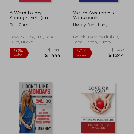
$ 9.035
$ 4.4
50%
50%
dcto.
dcto.
$ 4.517
$ 2.2
A Word to my
Victim Awareness
Younger Self (en
Workbook
Inglés)
[Probation Series] (en
Self, Chris
Hussey, Jonathan ;
Inglés)
Richardson, Jo
Fawkes Press, LLC, Tapa
Bennion Kearny Limited,
Dura, Nuevo
Tapa Blanda, Nuevo