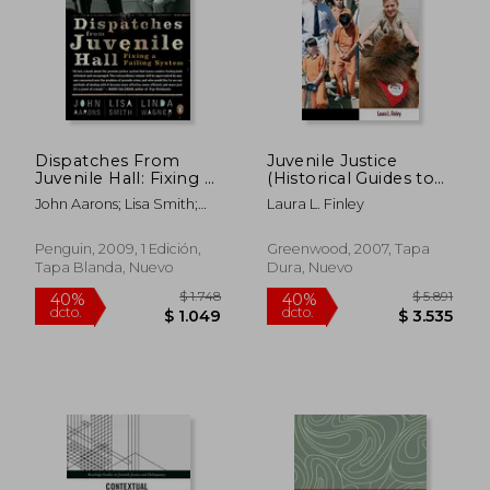
Dispatches From
Juvenile Justice
Juvenile Hall: Fixing a
(Historical Guides to
Failing System (en
Controversial Issues
John Aarons; Lisa Smith;
Laura L. Finley
Inglés)
in America) (en
Linda Wagner
Inglés)
Penguin, 2009, 1 Edición,
Greenwood, 2007, Tapa
Tapa Blanda, Nuevo
Dura, Nuevo