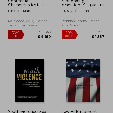
Contextual
reoffending: a
Characteristics in
practitioner's guide to
Juvenile Sentencing:
working with
Rimonda Maroun
Hussey, Jonathan
Examining the
offenders and
Impact of
offending behaviour
Concentrated
in the criminal justice
Routledge, 2019, 1 Edición,
Bennion Kearny Limited,
Disadvantage on
system (en Inglés)
Tapa Dura, Nuevo
2012, Nuevo
Youth Court
Outcomes
(Routledge Studies in
Juvenile Justice and
Delinquency) (en
Inglés)
$ 18.924
$ 3.8
50%
40%
dcto.
dcto.
$ 9.462
$ 2.2
Youth Violence: Sex
Law Enforcement