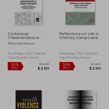
$ 1.748
$ 5.
40%
40%
dcto.
dcto.
$ 1.049
$ 3.5
Contextual
Reflections on Life in
Characteristics in
Ghettos, Camps and
Juvenile Sentencing:
Prisons: Stuckness
Rimonda Maroun
Examining the
and Confinement (en
Impact of
Inglés)
Concentrated
Routledge, 2021, 1 Edición,
Routledge, 2021, 1 Edición,
Disadvantage on
Tapa Blanda, Nuevo
Tapa Blanda, Nuevo
Youth Court
Outcomes
(Routledge Studies in
Juvenile Justice and
Delinquency) (en
Inglés)