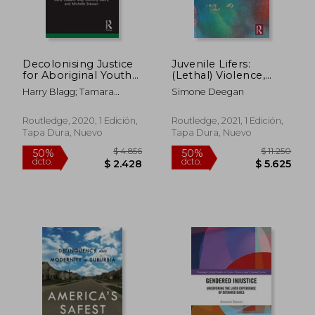
Decolonising Justice
Juvenile Lifers:
for Aboriginal Youth
(Lethal) Violence,
With Fetal Alcohol
Incarceration and
Harry Blagg; Tamara
Simone Deegan
Spectrum Disorders
Rehabilitation
Tulich; Robyn Williams
(Criminology in
(Routledge Studies in
Focus) (en Inglés)
Crime, Justice and the
Routledge, 2020, 1 Edición,
Routledge, 2021, 1 Edición,
Family) (en Inglés)
Tapa Dura, Nuevo
Tapa Dura, Nuevo
$ 5.891
$ 5.2
40%
50%
dcto.
dcto.
$ 3.535
$ 2.6