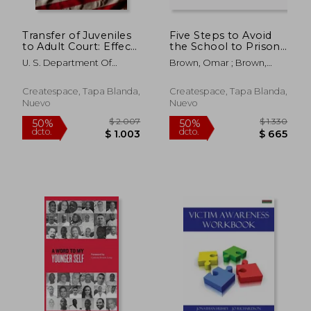
Transfer of Juveniles
Five Steps to Avoid
to Adult Court: Effects
the School to Prison
of a Broad Policy in
Pipeline: Excellent
U. S. Department Of
Brown, Omar ; Brown,
One Court (Black and
usage for Restorative
Justice
Quisha M.
White) (en Inglés)
Practice Circle
discussions (en
Createspace, Tapa Blanda,
Createspace, Tapa Blanda,
Inglés)
Nuevo
Nuevo