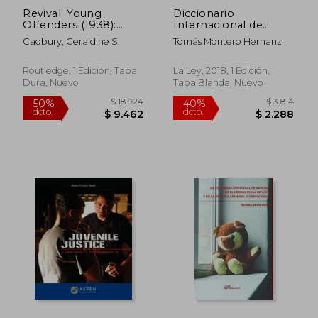
Revival: Young
Diccionario
Offenders (1938):
Internacional de
Yesterday and Today
Justicia Juvenil
Cadbury, Geraldine S.
Tomás Montero Hernanz
(en Inglés)
Routledge, 1 Edición, Tapa
La Ley, 2018, 1 Edición,
Dura, Nuevo
Tapa Blanda, Nuevo
$ 1.987
$ 1.7
50%
50%
dcto.
dcto.
$ 993
$ 8