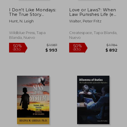
I Don't Like Mondays:
Love or Laws?: When
$ 2.007
$ 1.3
50%
50%
The True Story
Law Punishes Life (en
dcto.
dcto.
$ 1.003
$ 6
Behind America's
Inglés)
Hunt, N. Leigh
Walter, Peter Fritz
First Modern School
Shooting (en Inglés)
Wildblue Press, Tapa
Createspace, Tapa Blanda,
Blanda, Nuevo
Nuevo