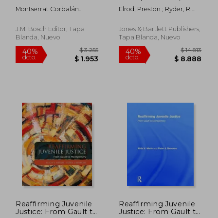
menores.
Legal Perspective: A
Montserrat Corbalán
Elrod, Preston ; Ryder, R.
Social, Historical, and
Olivert
Scott
Legal Perspective (en
Inglés)
J.M. Bosch Editor, Tapa
Jones & Bartlett Publishers,
Blanda, Nuevo
Tapa Blanda, Nuevo
$ 6.638
$ 2.0
50%
50%
dcto.
dcto.
$ 3.319
$ 1.0
Reaffirming Juvenile
Reaffirming Juvenile
Justice: From Gault to
Justice: From Gault to