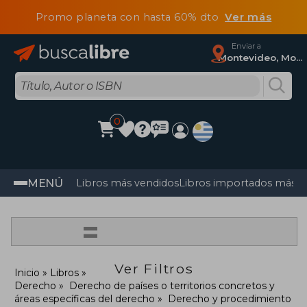
Promo planeta con hasta 60% dto
Ver más
Enviar a
Montevideo, Montevideo
0
MENÚ
Libros más vendidos
Libros importados más v
=
Ver Filtros
Inicio
Libros
Derecho
Derecho de países o territorios concretos y
áreas específicas del derecho
Derecho y procedimiento