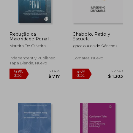
Redução da
Chabolo, Patio y
$ 2.007
$ 1.
50%
50%
Maioridade Penal:
Escuela.
dcto.
dcto.
$ 1.003
$ 9
Uma Expressão do
Moreira De Oliveira
Ignacio Alcalde Sánchez
Direito Penal Máximo
Gadelha, Ana Emília
na Criminalização de
Pessoas em Situação
Independently Published,
Comares, Nuevo
de Vulnerabilidade
Tapa Blanda, Nuevo
(en Portugués)