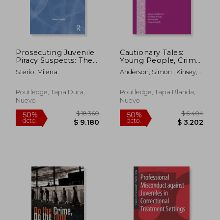
Prosecuting Juvenile
Cautionary Tales:
Piracy Suspects: The
Young People, Crime
International Legal
and Policing in
Sterio, Milena
Anderson, Simon ; Kinsey,
Framework (en
Edinburgh (en Inglés)
Richard ; Smith, Connie
$ 1.435
$ 2.3
50%
45%
Inglés)
dcto.
dcto.
$ 717
$ 1.3
Routledge, Tapa Dura,
Routledge, Tapa Blanda,
Nuevo
Nuevo