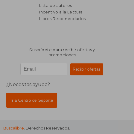
Lista de autores
Incentivo a la Lectura
$ 6.350
$ 4.9
50%
50%
dcto.
dcto.
Libros Recomendados
$ 3.175
$ 2.4
Suscríbete para recibir ofertas y
promociones
¿Necesitas ayuda?
Ir a Centro de Soporte
Buscalibre
. Derechos Reservados.