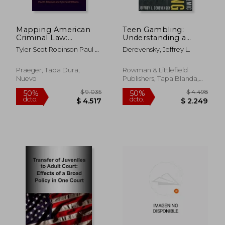
Mapping American
Teen Gambling:
Criminal Law:
Understanding a
Variations across the
Growing Epidemic
Tyler Scot Robinson Paul H.
Derevensky, Jeffrey L.
50 States (en Inglés)
(en Inglés)
Williams
Praeger, Tapa Dura,
Rowman & Littlefield
Nuevo
Publishers, Tapa Blanda,
Nuevo
$ 16.895
$ 8.
40%
50%
dcto.
dcto.
$ 10.137
$ 4.0