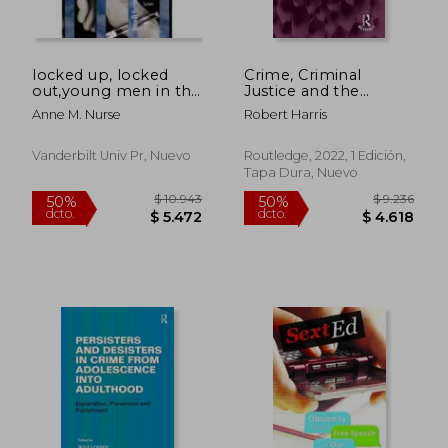
locked up, locked
Crime, Criminal
out,young men in the
Justice and the
juvenile justice
Probation Service
Anne M. Nurse
Robert Harris
system
(Routledge Revivals)
(en Inglés)
Vanderbilt Univ Pr, Nuevo
Routledge, 2022, 1 Edición,
Tapa Dura, Nuevo
$ 3.532
$ 18.3
40%
50%
dcto.
dcto.
$ 2.119
$ 9.1