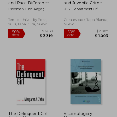
and Race Differences
and Juvenile Crime
in Offending,
(en Inglés)
Esbensen, Finn-Aage ;
U. S. Department Of
Victimization, and
Peterson, Dana ; Taylor,
Justice
Gang Membership
Terrance J.
(en Inglés)
Temple University Press,
Createspace, Tapa Blanda,
2010, Tapa Dura, Nuevo
Nuevo
$ 19.305
$ 3.9
50%
45%
dcto.
dcto.
$ 9.652
$ 2.1
The Delinquent Girl
Victimologia y