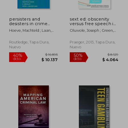
persisters and
sext ed: obscenity
desisters in crime
versus free speech in
from adolescence
our schools (en
Hoeve, Machteld ; Laan,
Oluwole, Joseph ; Green,
into adulthood (en
Inglés)
Peter H. Van Der ; Loeber,
Preston
Inglés)
Rolf
Routledge, Tapa Dura,
Praeger, 2013, Tapa Dura,
Nuevo
Nuevo
$ 10.943
$ 9.2
50%
50%
dcto.
dcto.
$ 5.472
$ 4.6