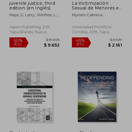
juvenile justice, third
La Victimización
edition (en Inglés)
Sexual de Menores en
el Código Penal
Mays, G. Larry ; Winfree, L.
Myriam Cabrera
Español y en la
Thomas
Mart&Iacute;N
Política Criminal
Internacional
Aspen Publishing, 2011,
Universidad Pontificia
Tapa Blanda, Nuevo
Comillas, 2019, Tapa
Blanda, Nuevo
$ 1.928
$ 3.5
50%
50%
dcto.
dcto.
$ 964
$ 1.7