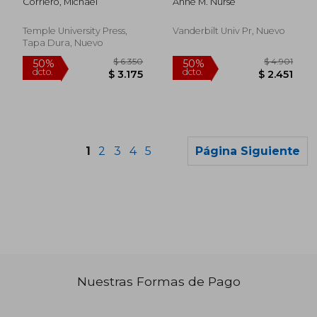
Corriero, Michael
Anne M. Nurse
System (en Inglés)
system
Temple University Press,
Vanderbilt Univ Pr, Nuevo
Tapa Dura, Nuevo
1
2
3
4
5
Página Siguiente
Nuestras Formas de Pago
$ 3.255
$ 14.
40%
40%
dcto.
dcto.
$ 1.953
$ 8.8