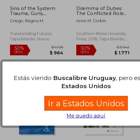
Sins of the System:
Dilemma of Duties:
Trauma, Guns,
The Conflicted Role
Tragedy, and the
of Juvenile Defenders
Griego, Regina M.
Anne M. Corbin
Betrayal of Our
(Perspectives on
$ 2.888
$ 2.4
50%
50%
Children (en Inglés)
Crime and Justice) (en
dcto.
dcto.
$ 1.444
$ 1.2
Inglés)
Transcending Futures,
Southern Illinois University
Tapa Blanda, Nuevo
Press, 2018, Tapa Blanda,
Nuevo
Estás viendo
Buscalibre Uruguay
, pero e
Estados Unidos
Ir a Estados Unidos
Me quedo aquí