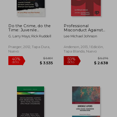
Do the Crime, do the
Professional
Time: Juvenile
Misconduct Against
Criminals and Adult
Juveniles in
G. Larry Mays; Rick Ruddell
Lee Michael Johnson
Justice in the
Correctional
American Court
Treatment Settings
System (en Inglés)
(Real-World
Praeger, 2012, Tapa Dura,
Anderson, 2013, 1 Edición,
Criminology) (en
Nuevo
Tapa Blanda, Nuevo
$ 18.360
$ 6.4
50%
50%
Inglés)
dcto.
dcto.
$ 9.180
$ 3.2