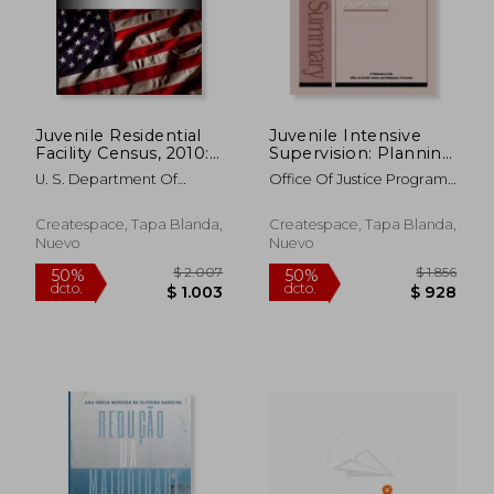
$ 3.531
$ 2.0
50%
50%
dcto.
dcto.
$ 1.765
$ 1.0
Juvenile Residential
Juvenile Intensive
Facility Census, 2010:
Supervision: Planning
Selected Findings (en
Guide (en Inglés)
U. S. Department Of
Office Of Justice Programs
Inglés)
Justice
; Office Of Juvenile Justice
And Delinquen ; U. S.
Createspace, Tapa Blanda,
Createspace, Tapa Blanda,
Department Of Justice
Nuevo
Nuevo