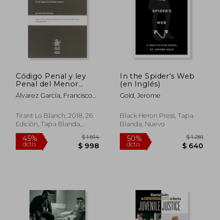
Código Penal y ley
In the Spider's Web
Penal del Menor
(en Inglés)
Incluye el Artículo 23
Álvarez García, Francisco
Gold, Jerome
de la ley Orgánica del
Javier,Andrés Domínguez,
Poder Judicial 26ª
Ana Cristina,De La Cuesta
Edición 2018
Tirant Lo Blanch, 2018, 26
Black Heron Press, Tapa
Aguado, Paz M.,Gutiérrez
Edición, Tapa Blanda,
Blanda, Nuevo
Castañeda, Ana,San Millán
Usado
Fernández, Bárbara
$ 1.814
$ 1.
45%
50%
dcto.
dcto.
$ 998
$ 6