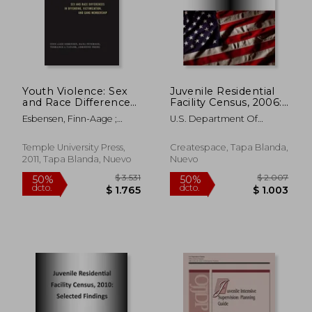
$ 4.201
$ 4.2
50%
50%
dcto.
dcto.
$ 2.101
$ 2.1
Youth Violence: Sex
Juvenile Residential
and Race Differences
Facility Census, 2006:
in Offending,
Selected Findings
Esbensen, Finn-Aage ;
U.S. Department Of
Victimization, and
Peterson, Dana ; Taylor,
Justice
Gang Membership
Terrance J.
(en Inglés)
Temple University Press,
Createspace, Tapa Blanda,
2011, Tapa Blanda, Nuevo
Nuevo