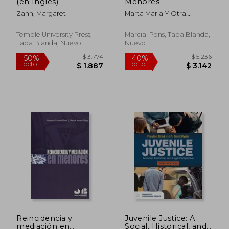
(en Inglés)
Menores
Zahn, Margaret
Marta Maria Y Otra
Editores Aguilar Carceles
Temple University Press,
Marcial Pons, Tapa Blanda,
Tapa Blanda, Nuevo
Nuevo
$ 18.360
$ 2.
50%
40%
dcto.
dcto.
$ 9.180
$ 1.5
Reincidencia y
Juvenile Justice: A
mediación en
Social, Historical, and