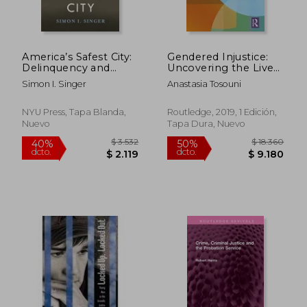
America’s Safest City:
Gendered Injustice:
Delinquency and
Uncovering the Lived
Modernity in
Experience of
Simon I. Singer
Anastasia Tosouni
Suburbia (New
Detained Girls (en
Perspectives in
Inglés)
Crime, Deviance, and
NYU Press, Tapa Blanda,
Routledge, 2019, 1 Edición,
Law)
Nuevo
Tapa Dura, Nuevo
$ 4.856
$ 11.
50%
50%
dcto.
dcto.
$ 2.428
$ 5.6